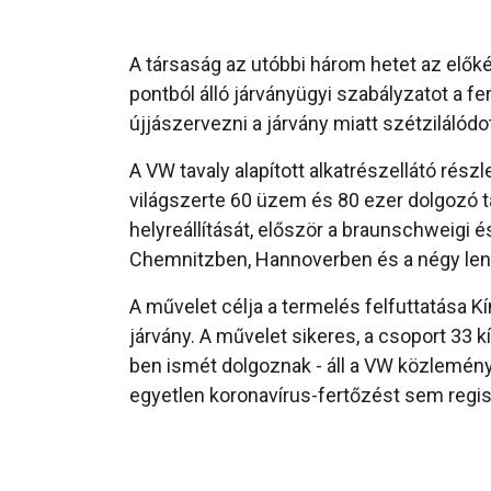
A társaság az utóbbi három hetet az előké
pontból álló járványügyi szabályzatot a f
újjászervezni a járvány miatt szétzilálódot
A VW tavaly alapított alkatrészellátó r
világszerte 60 üzem és 80 ezer dolgozó ta
helyreállítását, először a braunschweigi é
Chemnitzben, Hannoverben és a négy le
A művelet célja a termelés felfuttatása 
járvány. A művelet sikeres, a csoport 33 
ben ismét dolgoznak - áll a VW közlemény
egyetlen koronavírus-fertőzést sem regisz