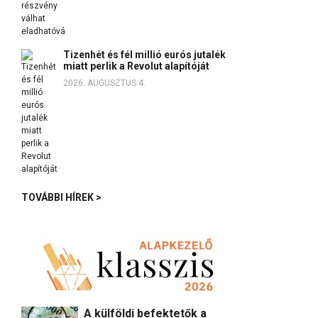
Tizenhét és fél millió eurós jutalék
miatt perlik a Revolut alapítóját
2026. AUGUSZTUS 4.
TOVÁBBI HÍREK >
A külföldi befektetők a