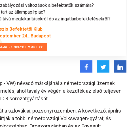
szabályozási változások a befektetők számára?
tart az állampapírpiac?
távú megtakarításokról és az ingatlanbefektetésekről?
szis Befektetői Klub
zeptember 24., Budapest
ALJA LE HELYÉT MOST >>
p - VW) névadó márkájánál a németországi üzemek
rmelés, ahol tavaly év végén elkezdték az első teljesen
D.3 sorozatgyártását.
át a szlovákiai, pozsonyi üzemben. A következő, április
ítják a többi németországi Volkswagen-gyárat, és
nyolországban, Oroszországban és az Egyesült