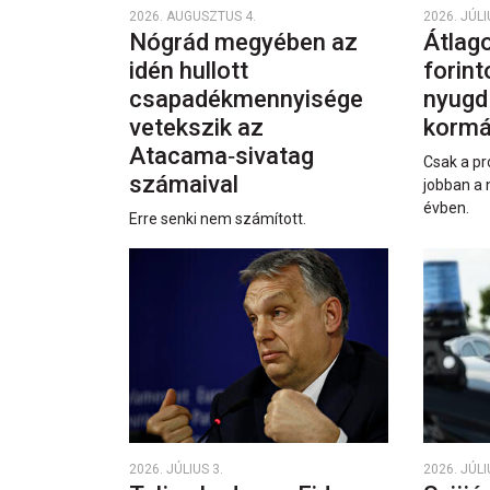
2026. AUGUSZTUS 4.
2026. JÚLI
Nógrád megyében az
Átlago
idén hullott
forint
csapadékmennyisége
nyugd
vetekszik az
kormá
Atacama‑sivatag
Csak a pr
számaival
jobban a 
évben.
Erre senki nem számított.
2026. JÚLIUS 3.
2026. JÚLI