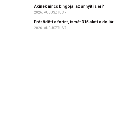
Akinek nincs bingója, az annyit is ér?
2026. AUGUSZTUS 7.
Erősödött a forint, ismét 315 alatt a dollár
2026. AUGUSZTUS 7.