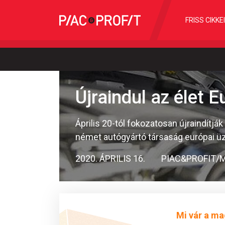
FRISS CIKKE
Újraindul az élet
Április 20-tól fokozatosan újraindítj
német autógyártó társaság európai 
2020. ÁPRILIS 16.
PIAC&PROFIT/
Mi vár a ma