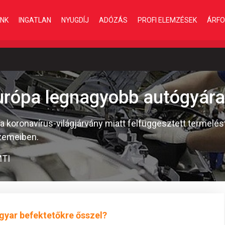
INK
INGATLAN
NYUGDÍJ
ADÓZÁS
PROFI ELEMZÉSEK
ÁRFO
 Európa legnagyobb autógyár
ák a koronavírus-világjárvány miatt felfüggesztett termel
üzemeiben.
MTI
gyar befektetőkre ősszel?