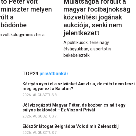
rtó Péter volt
Mulatságba fordult a
yminiszter mélyen
magyar focibajnokság
últ a
közvetítési jogának
sbödönbe
aukciója, senki nem
jelentkezett
a volt külügyminiszter a
A politikusok, fene nagy
étvágyukban, a sportot is
bekebelezték.
TOP24
privátbankár
Kártyán nyeri el a szívünket Ausztria, de miért nem teszi
meg ugyanezt a Balaton?
2026. AUGUSZTUS 8.
Jól vizsgázott Magyar Péter, de közben csinált egy
súlyos baklövést – Ez Viszont Privát
2026. AUGUSZTUS 7.
Először látogat Belgrádba Volodimir Zelenszkij
2026. AUGUSZTUS 7.