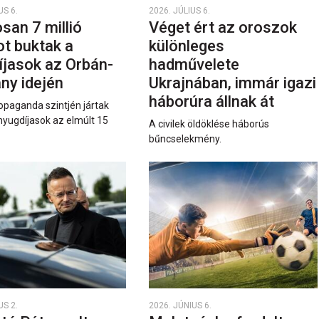
US 6.
2026. JÚLIUS 6.
san 7 millió
Véget ért az oroszok
ot buktak a
különleges
íjasok az Orbán-
hadművelete
ny idején
Ukrajnában, immár igazi
háborúra állnak át
opaganda szintjén jártak
nyugdíjasok az elmúlt 15
A civilek öldöklése háborús
bűncselekmény.
US 2.
2026. JÚNIUS 6.