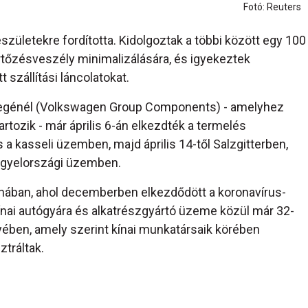
Fotó: Reuters
születekre fordította. Kidolgoztak a többi között egy 100
ertőzésveszély minimalizálására, és igyekeztek
t szállítási láncolatokat.
észlegénél (Volkswagen Group Components) - amelyhez
rtozik - már április 6-án elkezdték a termelés
s a kasseli üzemben, majd április 14-től Salzgitterben,
ngyelországi üzemben.
Kínában, ahol decemberben elkezdődött a koronavírus-
kínai autógyára és alkatrészgyártó üzeme közül már 32-
ében, amely szerint kínai munkatársaik körében
tráltak.