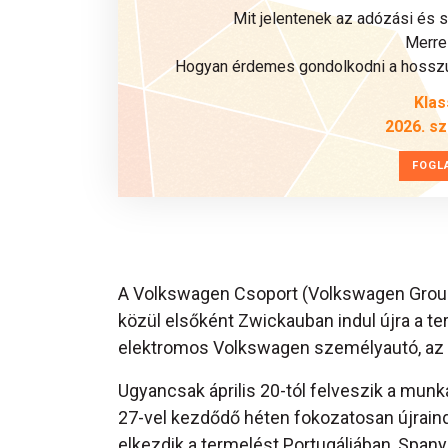
Mit jelentenek az adózási és 
Merre 
Hogyan érdemes gondolkodni a hosszú 
Klas
2026. s
FOGL
A Volkswagen Csoport (Volkswagen Grou
közül elsőként Zwickauban indul újra a te
elektromos Volkswagen személyautó, az I
Ugyancsak április 20-tól felveszik a munk
27-vel kezdődő héten fokozatosan újraind
elkezdik a termelést Portugáliában, Spa