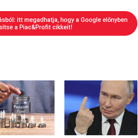
ásból: itt megadhatja, hogy a Google előnyben
ítse a Piac&Profit cikkeit!