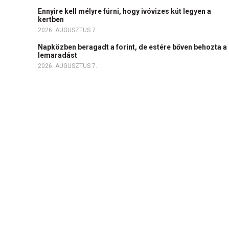
Ennyire kell mélyre fúrni, hogy ivóvizes kút legyen a
kertben
2026. AUGUSZTUS 7.
Napközben beragadt a forint, de estére bőven behozta a
lemaradást
2026. AUGUSZTUS 7.