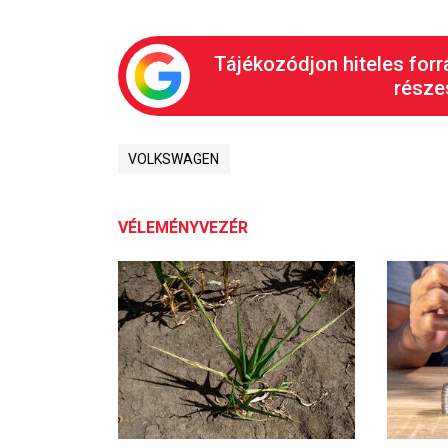
Tájékozódjon hiteles forr
részes
VOLKSWAGEN
VÉLEMÉNYVEZÉR