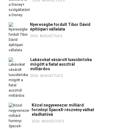
2026. AUGUSZTUS 6.
Nyereségbe fordult Tibor Dávid
építőipari vállalata
2026. AUGUSZTUS 6.
Lakásokat vásárolt luxusbirtoka
mögött a fiatal ausztrál
milliárdos
2026. AUGUSZTUS 5.
Közel negyvenezer milliárd
forintnyi SpaceX-részvény válhat
eladhatóvá
2026. AUGUSZTUS 5.