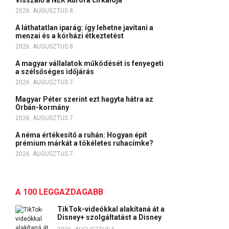
Visszalő a NER Auróra cirkálója
2026. AUGUSZTUS 8.
A láthatatlan iparág: így lehetne javítani a
menzai és a kórházi étkeztetést
2026. AUGUSZTUS 8.
A magyar vállalatok működését is fenyegeti
a szélsőséges időjárás
2026. AUGUSZTUS 7.
Magyar Péter szerint ezt hagyta hátra az
Orbán-kormány
2026. AUGUSZTUS 7.
A néma értékesítő a ruhán: Hogyan épít
prémium márkát a tökéletes ruhacímke?
2026. AUGUSZTUS 7.
A 100 LEGGAZDAGABB
TikTok-videókkal alakítaná át a
Disney+ szolgáltatást a Disney