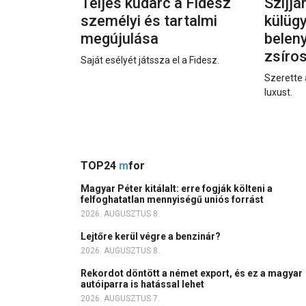
Teljes kudarc a Fidesz
Szijjá
személyi és tartalmi
külüg
megújulása
beleny
zsíro
Saját esélyét játssza el a Fidesz.
Szerette 
luxust.
TOP24
m
for
Magyar Péter kitálalt: erre fogják költeni a
felfoghatatlan mennyiségű uniós forrást
2026. AUGUSZTUS 8.
Lejtőre kerül végre a benzinár?
2026. AUGUSZTUS 8.
Rekordot döntött a német export, és ez a magyar
autóiparra is hatással lehet
2026. AUGUSZTUS 7.