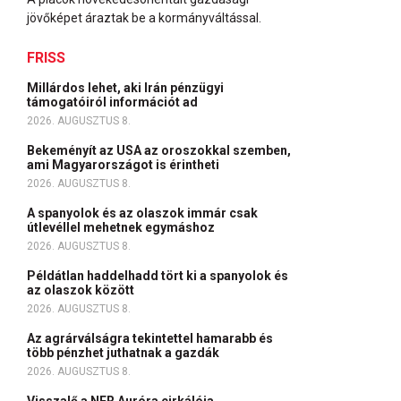
jövőképet áraztak be a kormányváltással.
FRISS
Millárdos lehet, aki Irán pénzügyi
támogatóiról információt ad
2026. AUGUSZTUS 8.
Bekeményít az USA az oroszokkal szemben,
ami Magyarországot is érintheti
2026. AUGUSZTUS 8.
A spanyolok és az olaszok immár csak
útlevéllel mehetnek egymáshoz
2026. AUGUSZTUS 8.
Példátlan haddelhadd tört ki a spanyolok és
az olaszok között
2026. AUGUSZTUS 8.
Az agrárválságra tekintettel hamarabb és
több pénzhet juthatnak a gazdák
2026. AUGUSZTUS 8.