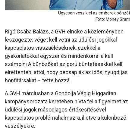
Ügyesen veszik el az emberek pénzét
Fotó: Money Gram
Rigó Csaba Balázs, a GVH elnöke a közleményben
leszögezte: véget kell vetni az üdülési jogokkal
kapcsolatos visszaéléseknek, ezekkel a
gyakorlatokkal egyszer és mindenkorra le kell
számolni A bűnözőket szigorú büntetésekkel kell
elrettenteni attól, hogy becsapják az idős, nyugdíjas
honfitársakat – tette hozzá.
A GVH márciusban a Gondolja Végig Higgadtan
kampánysorozata keretében hívta fel a figyelmet az
üdülési jogok másodlagos értékesítésével
kapcsolatos problémahalmazra, illetve a különböző
veszélyekre.