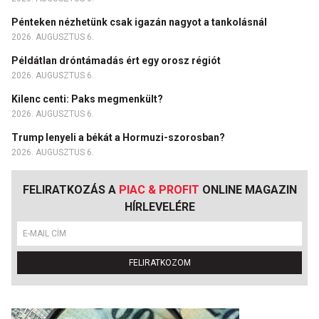
Pénteken nézhetünk csak igazán nagyot a tankolásnál
2026. AUGUSZTUS 6.
Példátlan dróntámadás ért egy orosz régiót
2026. AUGUSZTUS 6.
Kilenc centi: Paks megmenkült?
2026. AUGUSZTUS 6.
Trump lenyeli a békát a Hormuzi-szorosban?
2026. AUGUSZTUS 6.
FELIRATKOZÁS A
PIAC & PROFIT
ONLINE MAGAZIN
HÍRLEVELÉRE
FELIRATKOZOM