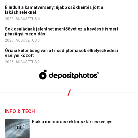
Elindult a kamatverseny: újabb csökkentés jött a
lakáshiteleknél
2026. AUGUSZTUS 4.
Sok családnak jelenthet mentőövet ez a kevéssé ismert
pénzügyi megoldás
2026. AUGUSZTUS 3.
Óriási különbség van a frissdiplomások elhelyezkedési
esélyei között
2026. AUGUSZTUS 2.
INFO & TECH
Esik a memóriaszektor sztárrészvénye