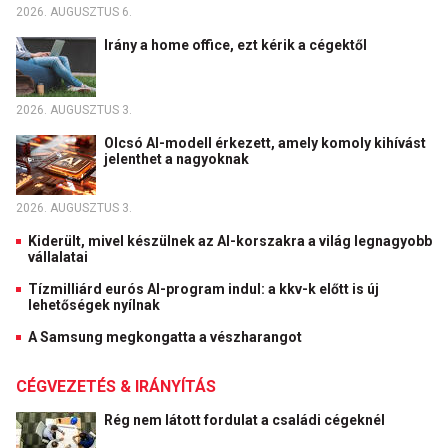
2026. AUGUSZTUS 6.
Irány a home office, ezt kérik a cégektől
2026. AUGUSZTUS 3.
Olcsó AI-modell érkezett, amely komoly kihívást
jelenthet a nagyoknak
2026. AUGUSZTUS 3.
Kiderült, mivel készülnek az AI-korszakra a világ legnagyobb
vállalatai
Tízmilliárd eurós AI-program indul: a kkv-k előtt is új
lehetőségek nyílnak
A Samsung megkongatta a vészharangot
CÉGVEZETÉS & IRÁNYÍTÁS
Rég nem látott fordulat a családi cégeknél