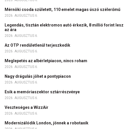
Mérnöki csoda született, 110 emelet magas úszó szélerőmű
2026. AUGUSZTUS 6.
Legendás, tisztán elektromos autó érkezik, 8 millió forint lesz
az ára
2026. AUGUSZTUS 6.
Az OTP rendületlenül terjeszkedik
2026. AUGUSZTUS 6.
Meglepetés az albérletpiacon, nincs roham
2026. AUGUSZTUS 6.
Nagy drágulás jöhet a pontypiacon
2026. AUGUSZTUS 6.
Esik a memóriaszektor sztárrészvénye
2026. AUGUSZTUS 6.
Veszteséges a WizzAir
2026. AUGUSZTUS 6.
Modernizálódik London, jönnek a robotaxik
2026. AUGUSZTUS 6.