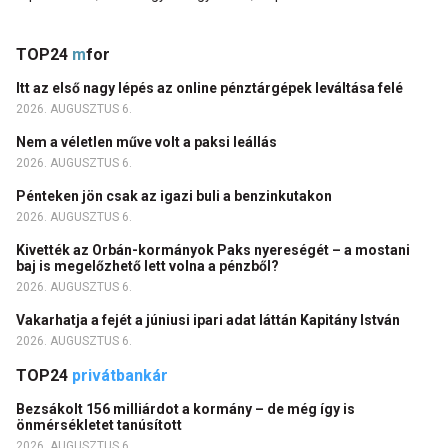
TOP24
m
for
Itt az első nagy lépés az online pénztárgépek leváltása felé
2026. AUGUSZTUS 6.
Nem a véletlen műve volt a paksi leállás
2026. AUGUSZTUS 6.
Pénteken jön csak az igazi buli a benzinkutakon
2026. AUGUSZTUS 6.
Kivették az Orbán-kormányok Paks nyereségét – a mostani
baj is megelőzhető lett volna a pénzből?
2026. AUGUSZTUS 6.
Vakarhatja a fejét a júniusi ipari adat láttán Kapitány István
2026. AUGUSZTUS 6.
TOP24
privátbankár
Bezsákolt 156 milliárdot a kormány – de még így is
önmérsékletet tanúsított
2026. AUGUSZTUS 6.