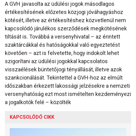
A GVH javasolta az üdülési jogok másodlagos
értékesítésének előzetes közjogi jóváhagyáshoz
kötését, illetve az értékesítéshez közvetlenül nem
kapcsolódó járulékos szerződések megkötésének
tiltását is. Továbbá a versenyhivatal – az érintett
szaktárcákkal és hatóságokkal való egyeztetést
követően – azt is felvetette, hogy indokolt lehet
szigorítani az üdülési jogokkal kapcsolatos
visszaélések büntetőjogi tényállását, illetve azok
szankcionálását. Tekintettel a GVH-hoz az elmúlt
időszakban érkezett lakossági jelzésekre a nemzeti
versenyhatóság ezt most ismételten kezdeményezi
a jogalkotók felé – közölték
KAPCSOLÓDÓ CIKK