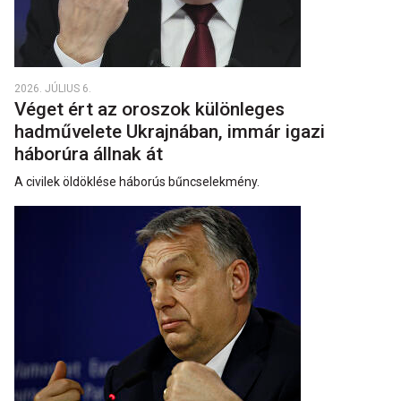
2026. JÚLIUS 6.
Véget ért az oroszok különleges
hadművelete Ukrajnában, immár igazi
háborúra állnak át
A civilek öldöklése háborús bűncselekmény.