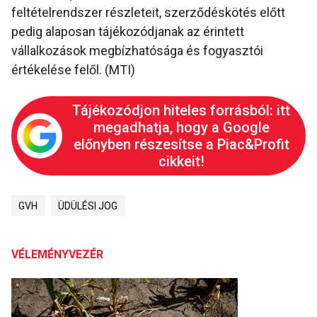
feltételrendszer részleteit, szerződéskötés előtt
pedig alaposan tájékozódjanak az érintett
vállalkozások megbízhatósága és fogyasztói
értékelése felől. (MTI)
Tájékozódjon hiteles forrásból: itt
megadhatja, hogy a Google
előnyben részesítse a Piac&Profit
cikkeit!
GVH
ÜDÜLÉSI JOG
VÉLEMÉNYVEZÉR