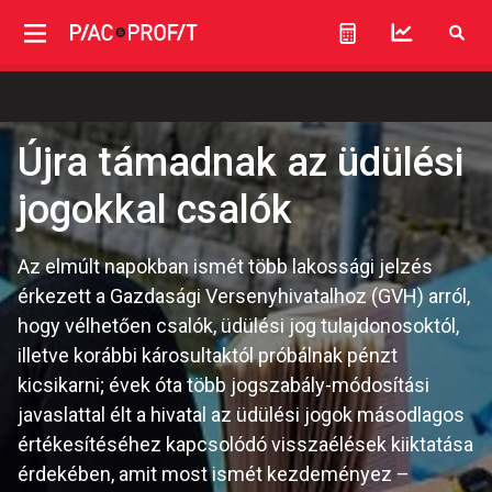
Újra támadnak az üdülési
jogokkal csalók
Az elmúlt napokban ismét több lakossági jelzés
érkezett a Gazdasági Versenyhivatalhoz (GVH) arról,
hogy vélhetően csalók, üdülési jog tulajdonosoktól,
illetve korábbi károsultaktól próbálnak pénzt
kicsikarni; évek óta több jogszabály-módosítási
javaslattal élt a hivatal az üdülési jogok másodlagos
értékesítéséhez kapcsolódó visszaélések kiiktatása
érdekében, amit most ismét kezdeményez –