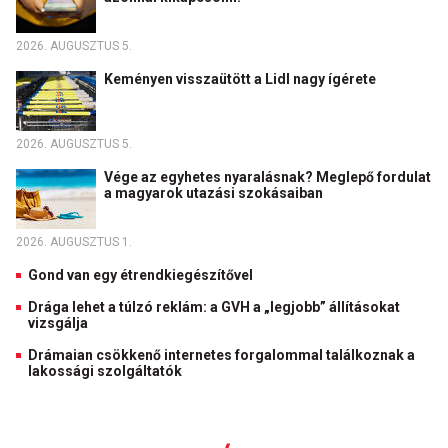
2026. AUGUSZTUS 5.
Keményen visszaütött a Lidl nagy ígérete
2026. AUGUSZTUS 5.
Vége az egyhetes nyaralásnak? Meglepő fordulat
a magyarok utazási szokásaiban
2026. AUGUSZTUS 1.
Gond van egy étrendkiegészítővel
Drága lehet a túlzó reklám: a GVH a „legjobb” állításokat
vizsgálja
Drámaian csökkenő internetes forgalommal találkoznak a
lakossági szolgáltatók