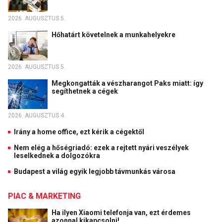
2026. AUGUSZTUS 5.
Hőhatárt követelnek a munkahelyekre
2026. AUGUSZTUS 5.
Megkongatták a vészharangot Paks miatt: így
segíthetnek a cégek
2026. AUGUSZTUS 4.
Irány a home office, ezt kérik a cégektől
Nem elég a hőségriadó: ezek a rejtett nyári veszélyek
leselkednek a dolgozókra
Budapest a világ egyik legjobb távmunkás városa
PIAC & MARKETING
Ha ilyen Xiaomi telefonja van, ezt érdemes
azonnal kikapcsolni!