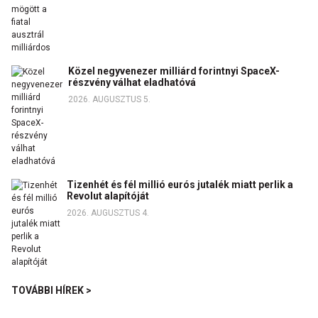
Közel negyvenezer milliárd forintnyi SpaceX-
részvény válhat eladhatóvá
2026. AUGUSZTUS 5.
Tizenhét és fél millió eurós jutalék miatt perlik a
Revolut alapítóját
2026. AUGUSZTUS 4.
TOVÁBBI HÍREK >