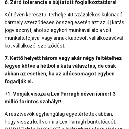
6. Zéró tolerancia a bújtatott foglalkoztatásra!
Két éven keresztül terhelje 40 százalékos különadó
bármely szerződéses összeg esetén azt az új katás
jogviszonyt, ahol az egykori munkavállaló a volt
munkáltatójával vagy annak kapcsolt vállalkozásával
köt vállalkozói szerződést.
7. Kettő helyett három vagy akár négy feltételhez
legyen kötve a hétből a kata választás, de csak
abban az esetben, ha az adócsomagot egyben
fogadják el.
+1. Vonják vissza a Lex Parragh néven ismert 3
millió forintos szabályt!
A résztvevők egyhangúlag egyetértettek abban,
hogy vissza kell vonni a Lex Parragh büntetőadót.