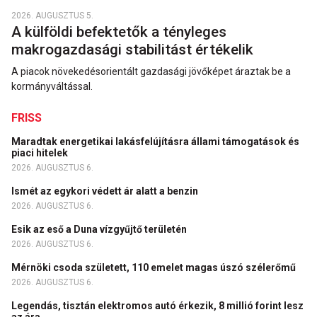
2026. AUGUSZTUS 5.
A külföldi befektetők a tényleges
makrogazdasági stabilitást értékelik
A piacok növekedésorientált gazdasági jövőképet áraztak be a
kormányváltással.
FRISS
Maradtak energetikai lakásfelújításra állami támogatások és
piaci hitelek
2026. AUGUSZTUS 6.
Ismét az egykori védett ár alatt a benzin
2026. AUGUSZTUS 6.
Esik az eső a Duna vízgyűjtő területén
2026. AUGUSZTUS 6.
Mérnöki csoda született, 110 emelet magas úszó szélerőmű
2026. AUGUSZTUS 6.
Legendás, tisztán elektromos autó érkezik, 8 millió forint lesz