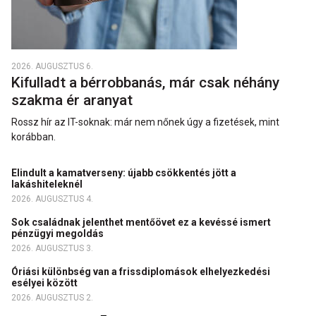
2026. AUGUSZTUS 6.
Kifulladt a bérrobbanás, már csak néhány
szakma ér aranyat
Rossz hír az IT-soknak: már nem nőnek úgy a fizetések, mint
korábban.
Elindult a kamatverseny: újabb csökkentés jött a
lakáshiteleknél
2026. AUGUSZTUS 4.
Sok családnak jelenthet mentőövet ez a kevéssé ismert
pénzügyi megoldás
2026. AUGUSZTUS 3.
Óriási különbség van a frissdiplomások elhelyezkedési
esélyei között
2026. AUGUSZTUS 2.