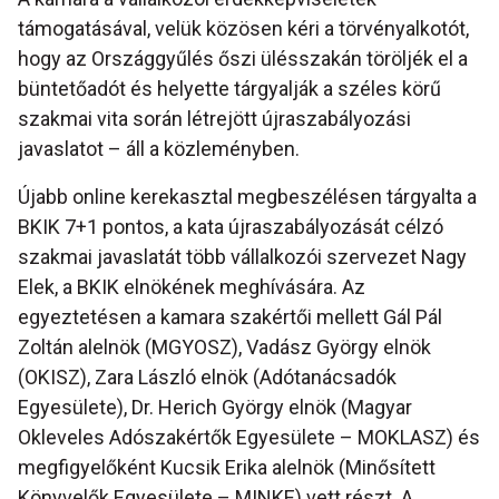
támogatásával, velük közösen kéri a törvényalkotót,
hogy az Országgyűlés őszi ülésszakán töröljék el a
büntetőadót és helyette tárgyalják a széles körű
szakmai vita során létrejött újraszabályozási
javaslatot – áll a közleményben.
Újabb online kerekasztal megbeszélésen tárgyalta a
BKIK 7+1 pontos, a kata újraszabályozását célzó
szakmai javaslatát több vállalkozói szervezet Nagy
Elek, a BKIK elnökének meghívására. Az
egyeztetésen a kamara szakértői mellett Gál Pál
Zoltán alelnök (MGYOSZ), Vadász György elnök
(OKISZ), Zara László elnök (Adótanácsadók
Egyesülete), Dr. Herich György elnök (Magyar
Okleveles Adószakértők Egyesülete – MOKLASZ) és
megfigyelőként Kucsik Erika alelnök (Minősített
Könyvelők Egyesülete – MINKE) vett részt. A