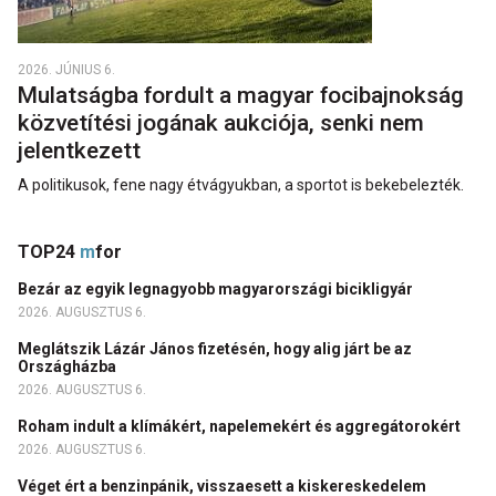
2026. JÚNIUS 6.
Mulatságba fordult a magyar focibajnokság
közvetítési jogának aukciója, senki nem
jelentkezett
A politikusok, fene nagy étvágyukban, a sportot is bekebelezték.
TOP24
m
for
Bezár az egyik legnagyobb magyarországi bicikligyár
2026. AUGUSZTUS 6.
Meglátszik Lázár János fizetésén, hogy alig járt be az
Országházba
2026. AUGUSZTUS 6.
Roham indult a klímákért, napelemekért és aggregátorokért
2026. AUGUSZTUS 6.
Véget ért a benzinpánik, visszaesett a kiskereskedelem