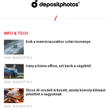
INFO & TECH
Esik a memóriaszektor sztárrészvénye
2026. AUGUSZTUS 6.
Irány a home office, ezt kérik a cégektől
2026. AUGUSZTUS 3.
Olcsó AI-modell érkezett, amely komoly kihívást
jelenthet a nagyoknak
2026. AUGUSZTUS 3.