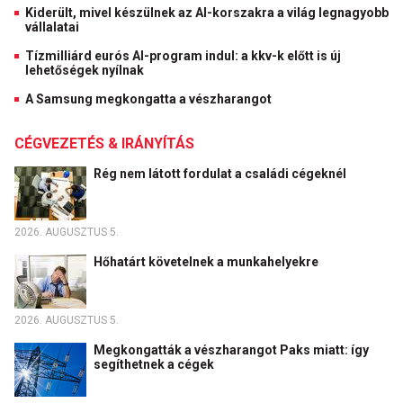
Kiderült, mivel készülnek az AI-korszakra a világ legnagyobb
vállalatai
Tízmilliárd eurós AI-program indul: a kkv-k előtt is új
lehetőségek nyílnak
A Samsung megkongatta a vészharangot
CÉGVEZETÉS & IRÁNYÍTÁS
Rég nem látott fordulat a családi cégeknél
2026. AUGUSZTUS 5.
Hőhatárt követelnek a munkahelyekre
2026. AUGUSZTUS 5.
Megkongatták a vészharangot Paks miatt: így
segíthetnek a cégek