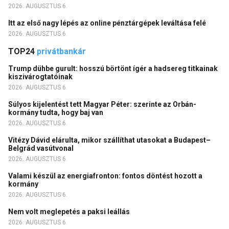
2026. AUGUSZTUS 6.
Itt az első nagy lépés az online pénztárgépek leváltása felé
2026. AUGUSZTUS 6.
TOP24
privátbankár
Trump dühbe gurult: hosszú börtönt ígér a hadsereg titkainak
kiszivárogtatóinak
2026. AUGUSZTUS 6.
Súlyos kijelentést tett Magyar Péter: szerinte az Orbán-
kormány tudta, hogy baj van
2026. AUGUSZTUS 6.
Vitézy Dávid elárulta, mikor szállíthat utasokat a Budapest–
Belgrád vasútvonal
2026. AUGUSZTUS 6.
Valami készül az energiafronton: fontos döntést hozott a
kormány
2026. AUGUSZTUS 6.
Nem volt meglepetés a paksi leállás
2026. AUGUSZTUS 6.