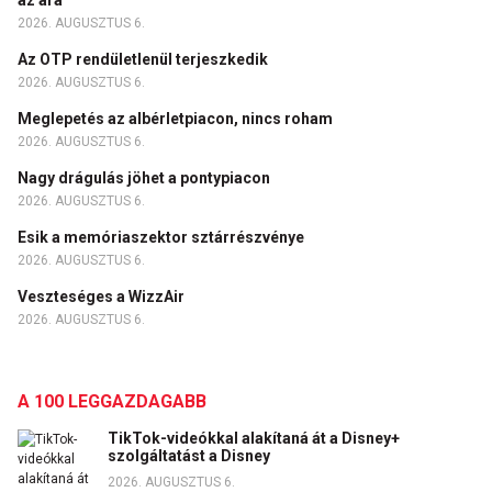
az ára
2026. AUGUSZTUS 6.
Az OTP rendületlenül terjeszkedik
2026. AUGUSZTUS 6.
Meglepetés az albérletpiacon, nincs roham
2026. AUGUSZTUS 6.
Nagy drágulás jöhet a pontypiacon
2026. AUGUSZTUS 6.
Esik a memóriaszektor sztárrészvénye
2026. AUGUSZTUS 6.
Veszteséges a WizzAir
2026. AUGUSZTUS 6.
A 100 LEGGAZDAGABB
TikTok-videókkal alakítaná át a Disney+
szolgáltatást a Disney
2026. AUGUSZTUS 6.