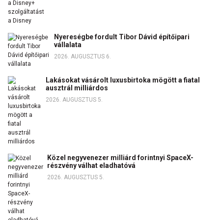
Nyereségbe fordult Tibor Dávid építőipari
vállalata
2026. AUGUSZTUS 6.
Lakásokat vásárolt luxusbirtoka mögött a fiatal
ausztrál milliárdos
2026. AUGUSZTUS 5.
Közel negyvenezer milliárd forintnyi SpaceX-
részvény válhat eladhatóvá
2026. AUGUSZTUS 5.