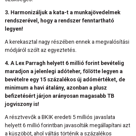
3. Harmonizáljuk a kata-t a munkajövedelmek
rendszerével, hogy a rendszer fenntartható
legyen!
A kerekasztal nagy részében ennek a megvalósítási
módjáról szólt az egyeztetés.
4. A Lex Parragh helyett 6 millió forint bevételig
maradjon a jelenlegi adóteher, fölötte legyen a
bevételre egy 15 százalékos új adómértéket, de
minimum a havi átalány, azonban a plusz
befizetésért járjon arányosan magasabb TB
jogviszony is!
A résztvevők a BKIK eredeti 5 milliós javaslata
helyett 6 millió forintban javasolták megállapítani azt
a küszöböt, ahol váltás történik a százalékos