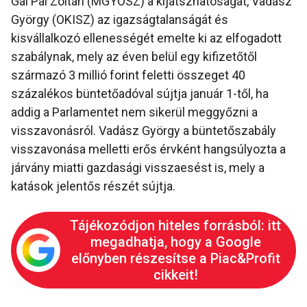
Gál Pál Zoltán (MGYOSZ) a kijátszhatóságát, Vadász
György (OKISZ) az igazságtalanságát és
kisvállalkozó ellenességét emelte ki az elfogadott
szabálynak, mely az éven belül egy kifizetőtől
származó 3 millió forint feletti összeget 40
százalékos büntetőadóval sújtja január 1-től, ha
addig a Parlamentet nem sikerül meggyőzni a
visszavonásról. Vadász György a büntetőszabály
visszavonása melletti erős érvként hangsúlyozta a
járvány miatti gazdasági visszaesést is, mely a
katások jelentős részét sújtja.
Tájékozódjon hiteles forrásból: itt
megadhatja, hogy a Google
előnyben részesítse a Piac&Profit
cikkeit!