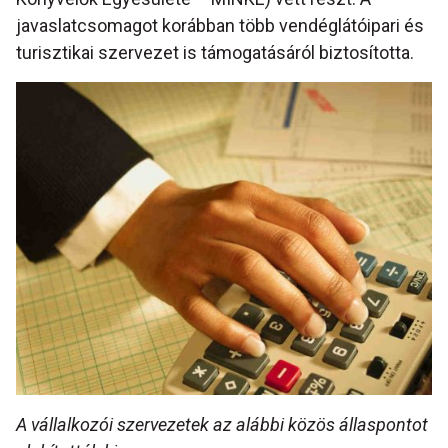
javaslatcsomagot korábban több vendéglátóipari és
turisztikai szervezet is támogatásáról biztosította.
A vállalkozói szervezetek az alábbi közös állaspontot