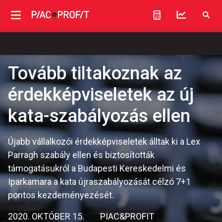
Tovább tiltakoznak az
érdekképviseletek az új
kata-szabályozás ellen
Újabb vállalkozói érdekképviseletek álltak ki a Lex
Parragh szabály ellen és biztosították
támogatásukról a Budapesti Kereskedelmi és
Iparkamara a kata újraszabályozását célzó 7+1
pontos kezdeményezését.
2020. OKTÓBER 15.
PIAC&PROFIT