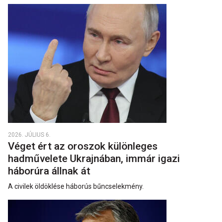
2026. JÚLIUS 6.
Véget ért az oroszok különleges
hadművelete Ukrajnában, immár igazi
háborúra állnak át
A civilek öldöklése háborús bűncselekmény.