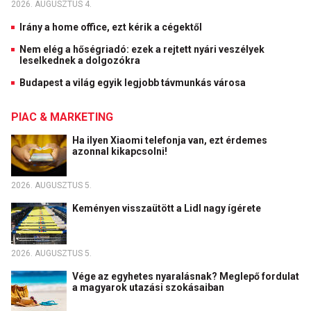
2026. AUGUSZTUS 4.
Irány a home office, ezt kérik a cégektől
Nem elég a hőségriadó: ezek a rejtett nyári veszélyek
leselkednek a dolgozókra
Budapest a világ egyik legjobb távmunkás városa
PIAC & MARKETING
Ha ilyen Xiaomi telefonja van, ezt érdemes
azonnal kikapcsolni!
2026. AUGUSZTUS 5.
Keményen visszaütött a Lidl nagy ígérete
2026. AUGUSZTUS 5.
Vége az egyhetes nyaralásnak? Meglepő fordulat
a magyarok utazási szokásaiban