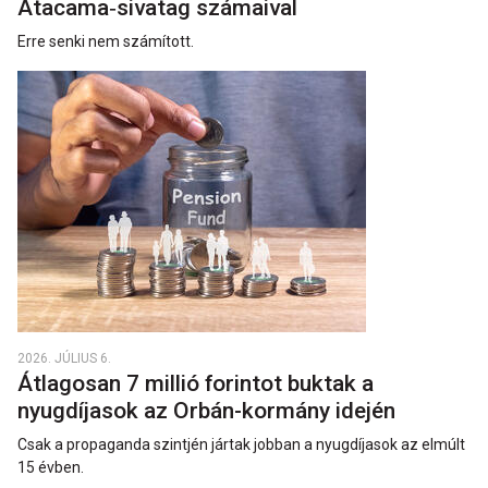
Atacama‑sivatag számaival
Erre senki nem számított.
2026. JÚLIUS 6.
Átlagosan 7 millió forintot buktak a
nyugdíjasok az Orbán-kormány idején
Csak a propaganda szintjén jártak jobban a nyugdíjasok az elmúlt
15 évben.