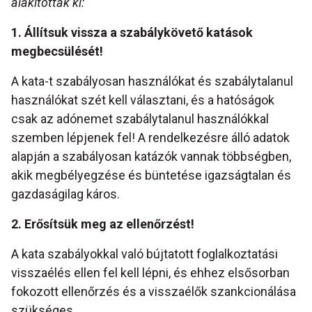
alakították ki:
1. Állítsuk vissza a szabálykövető katások
megbecsülését!
A kata-t szabályosan használókat és szabálytalanul
használókat szét kell választani, és a hatóságok
csak az adónemet szabálytalanul használókkal
szemben lépjenek fel! A rendelkezésre álló adatok
alapján a szabályosan katázók vannak többségben,
akik megbélyegzése és büntetése igazságtalan és
gazdaságilag káros.
2. Erősítsük meg az ellenőrzést!
A kata szabályokkal való bújtatott foglalkoztatási
visszaélés ellen fel kell lépni, és ehhez elsősorban
fokozott ellenőrzés és a visszaélők szankcionálása
szükséges.