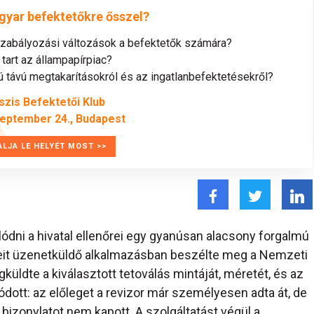
gyar befektetőkre ősszel?
szabályozási változások a befektetők számára?
tart az állampapírpiac?
távú megtakarításokról és az ingatlanbefektetésekről?
szis Befektetői Klub
zeptember 24., Budapest
ALJA LE HELYÉT MOST >>
dni a hivatal ellenőrei egy gyanúsan alacsony forgalmú
eteit üzenetküldő alkalmazásban beszélte meg a Nemzeti
küldte a kiválasztott tetoválás mintáját, méretét, és az
ódott: az előleget a revizor már személyesen adta át, de
 bizonylatot nem kapott. A szolgáltatást végül a