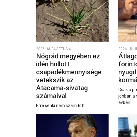
2026. AUGUSZTUS 4.
2026. JÚLI
Nógrád megyében az
Átlago
idén hullott
forint
csapadékmennyisége
nyugd
vetekszik az
kormá
Atacama‑sivatag
Csak a pr
számaival
jobban a 
évben.
Erre senki nem számított.