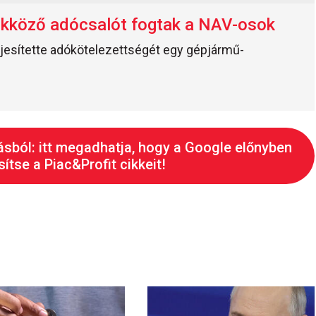
ükköző adócsalót fogtak a NAV-osok
ljesítette adókötelezettségét egy gépjármű-
ásból: itt megadhatja, hogy a Google előnyben
ítse a Piac&Profit cikkeit!