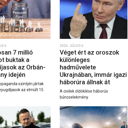
US 6.
2026. JÚLIUS 6.
san 7 millió
Véget ért az oroszok
ot buktak a
különleges
íjasok az Orbán-
hadművelete
ny idején
Ukrajnában, immár igazi
háborúra állnak át
opaganda szintjén jártak
nyugdíjasok az elmúlt 15
A civilek öldöklése háborús
bűncselekmény.