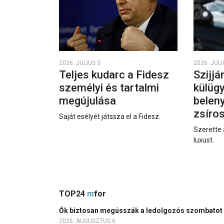
2026. JÚLIUS 3.
2026. JÚLI
Teljes kudarc a Fidesz
Szijjá
személyi és tartalmi
külüg
megújulása
beleny
zsíro
Saját esélyét játssza el a Fidesz.
Szerette 
luxust.
TOP24
m
for
Ők biztosan megússzák a ledolgozós szombatot
2026. AUGUSZTUS 6.