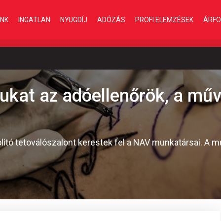
INK
INGATLAN
NYUGDÍJ
ADÓZÁS
PROFI ELEMZÉSEK
ÁRFO
ukat az adóellenőrök, a mű
ító tetoválószalont kerestek fel a NAV munkatársai. A mű