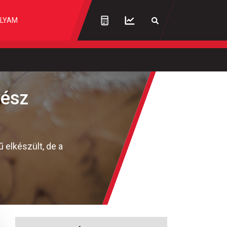
LYAM
vész
 elkészült, de a