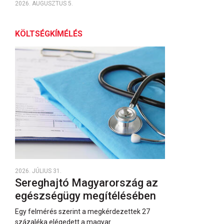
2026. AUGUSZTUS 5.
KÖLTSÉGKÍMÉLÉS
2026. JÚLIUS 31.
Sereghajtó Magyarország az
egészségügy megítélésében
Egy felmérés szerint a megkérdezettek 27
százaléka elégedett a magyar