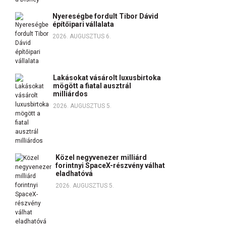
Nyereségbe fordult Tibor Dávid
építőipari vállalata
2026. AUGUSZTUS 6.
Lakásokat vásárolt luxusbirtoka
mögött a fiatal ausztrál
milliárdos
2026. AUGUSZTUS 5.
Közel negyvenezer milliárd
forintnyi SpaceX-részvény válhat
eladhatóvá
2026. AUGUSZTUS 5.