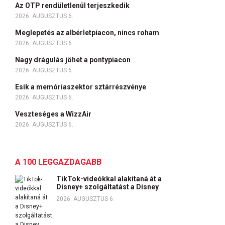
Az OTP rendületlenül terjeszkedik
2026. AUGUSZTUS 6.
Meglepetés az albérletpiacon, nincs roham
2026. AUGUSZTUS 6.
Nagy drágulás jöhet a pontypiacon
2026. AUGUSZTUS 6.
Esik a memóriaszektor sztárrészvénye
2026. AUGUSZTUS 6.
Veszteséges a WizzAir
2026. AUGUSZTUS 6.
A 100 LEGGAZDAGABB
TikTok-videókkal alakítaná át a
Disney+ szolgáltatást a Disney
2026. AUGUSZTUS 6.