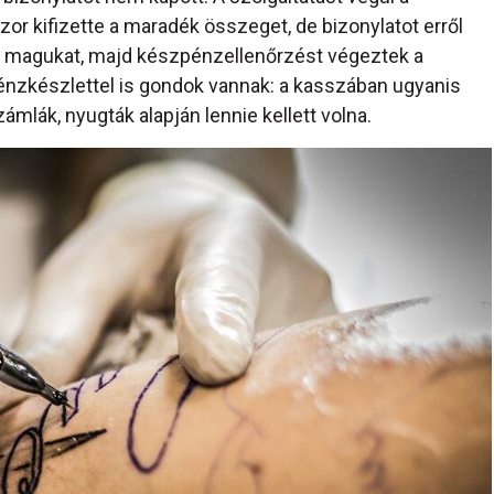
or kifizette a maradék összeget, de bizonylatot erről
ák magukat, majd készpénzellenőrzést végeztek a
 pénzkészlettel is gondok vannak: a kasszában ugyanis
ámlák, nyugták alapján lennie kellett volna.