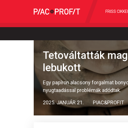
FRISS CIKKE
Tetováltatták mag
lebukott
Egy papíron alacsony forgalmat bonyol
nyugtaadással problémák adódtak.
2025. JANUÁR 21.
PIAC&PROFIT