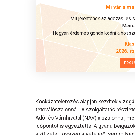
Mi vár a ma
Mit jelentenek az adózási és 
Merre 
Hogyan érdemes gondolkodni a hosszú 
Klas
2026. s
FOGL
Kockázatelemzés alapján kezdtek vizsgáló
tetoválószalonnál. A szolgáltatás részl
Adó- és Vámhivatal (NAV) a szalonnal, meg
időpontot is egyeztette. A gyanú beigazol
a kifizetett összeg átvételéről semmilyen