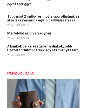
egészségüggyel.
Több mint 2 millió forintot is spórolhatnak az
első lakásvásárlók egy jó bankválasztással
2026. JÚLIUS 27.
Mérföldkő az űrversenyben
2026. JÚLIUS 10.
A bankok célkeresztjében a diákok, több
tízezer forintot ígérnek egy számlanyitásért
2026. JÚLIUS 6.
PÉNZSZERZÉS