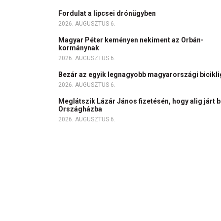
Fordulat a lipcsei drónügyben
2026. AUGUSZTUS 6.
Magyar Péter keményen nekiment az Orbán-
kormánynak
2026. AUGUSZTUS 6.
Bezár az egyik legnagyobb magyarországi bicikl
2026. AUGUSZTUS 6.
Meglátszik Lázár János fizetésén, hogy alig járt b
Országházba
2026. AUGUSZTUS 6.