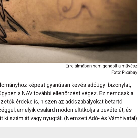
Erre álmában nem gondolt a művész
Fotó: Pixabay
llományhoz képest gyanúsan kevés adóügyi bizonylat,
az ügyben a NAV további ellenőrzést végez. Ez nemcsak a
zetők érdeke is, hiszen az adószabályokat betartó
ggel, amelyik csalárd módon eltitkolja a bevételét, és
ít ki számlát vagy nyugtát. (Nemzeti Adó- és Vámhivatal)