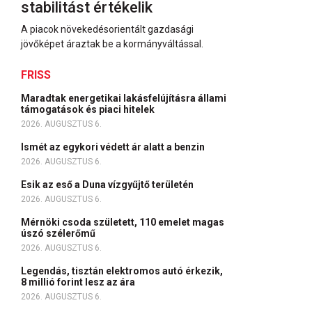
stabilitást értékelik
A piacok növekedésorientált gazdasági
jövőképet áraztak be a kormányváltással.
FRISS
Maradtak energetikai lakásfelújításra állami
támogatások és piaci hitelek
2026. AUGUSZTUS 6.
Ismét az egykori védett ár alatt a benzin
2026. AUGUSZTUS 6.
Esik az eső a Duna vízgyűjtő területén
2026. AUGUSZTUS 6.
Mérnöki csoda született, 110 emelet magas
úszó szélerőmű
2026. AUGUSZTUS 6.
Legendás, tisztán elektromos autó érkezik,
8 millió forint lesz az ára
2026. AUGUSZTUS 6.