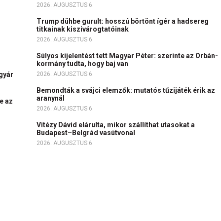
2026. AUGUSZTUS 6.
Trump dühbe gurult: hosszú börtönt ígér a hadsereg
titkainak kiszivárogtatóinak
2026. AUGUSZTUS 6.
Súlyos kijelentést tett Magyar Péter: szerinte az Orbán-
kormány tudta, hogy baj van
igyár
2026. AUGUSZTUS 6.
Bemondták a svájci elemzők: mutatós tűzijáték érik az
aranynál
e az
2026. AUGUSZTUS 6.
Vitézy Dávid elárulta, mikor szállíthat utasokat a
Budapest–Belgrád vasútvonal
2026. AUGUSZTUS 6.