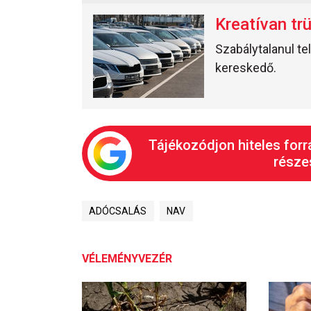
Kreatívan tr
Szabálytalanul te
kereskedő.
Tájékozódjon hiteles forr
részes
ADÓCSALÁS
NAV
VÉLEMÉNYVEZÉR