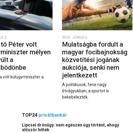
US 2.
2026. JÚNIUS 6.
rtó Péter volt
Mulatságba fordult a
yminiszter mélyen
magyar focibajnokság
últ a
közvetítési jogának
sbödönbe
aukciója, senki nem
jelentkezett
a volt külügyminiszter a
A politikusok, fene nagy
étvágyukban, a sportot is
bekebelezték.
TOP24
privátbankár
Lipcsei drónügy: nem egészen úgy történt, ahogy
először hitték