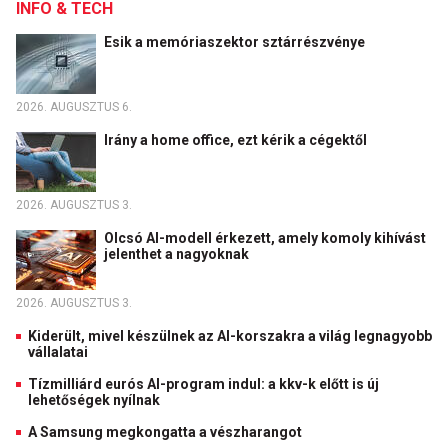
INFO & TECH
Esik a memóriaszektor sztárrészvénye
2026. AUGUSZTUS 6.
Irány a home office, ezt kérik a cégektől
2026. AUGUSZTUS 3.
Olcsó AI-modell érkezett, amely komoly kihívást
jelenthet a nagyoknak
2026. AUGUSZTUS 3.
Kiderült, mivel készülnek az AI-korszakra a világ legnagyobb
vállalatai
Tízmilliárd eurós AI-program indul: a kkv-k előtt is új
lehetőségek nyílnak
A Samsung megkongatta a vészharangot