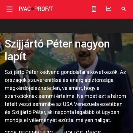
Szijjártó Péter nagyon
lapít
Szijjártó Péter kedvenc gondolatai a következők. Az
országok szuverenitása és energiabiztonsága
megkérdőjelezhetetlen, valamint, hogy a
szankcióknak semmi értelme. Na most ezt a három
tételt veszi semmibe az USA Venezuela esetében
és Szijjártó Péter, aki naponta legalább öt ügyben
mondja el véleményét ezúttal mélyen hallgat.
2025. DECEMBER 12.
HOLLÓS JÁNOS