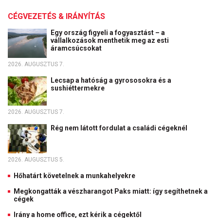
CÉGVEZETÉS & IRÁNYÍTÁS
Egy ország figyeli a fogyasztást – a
vállalkozások menthetik meg az esti
áramcsúcsokat
2026. AUGUSZTUS 7.
Lecsap a hatóság a gyrososokra és a
sushiéttermekre
2026. AUGUSZTUS 7.
Rég nem látott fordulat a családi cégeknél
2026. AUGUSZTUS 5.
Hőhatárt követelnek a munkahelyekre
Megkongatták a vészharangot Paks miatt: így segíthetnek a
cégek
Irány a home office, ezt kérik a cégektől