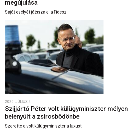
megújulása
Saját esélyét játssza el a Fidesz.
2026. JÚLIUS 2.
Szijjártó Péter volt külügyminiszter mélyen
belenyúlt a zsírosbödönbe
Szerette a volt külügyminiszter a luxust.