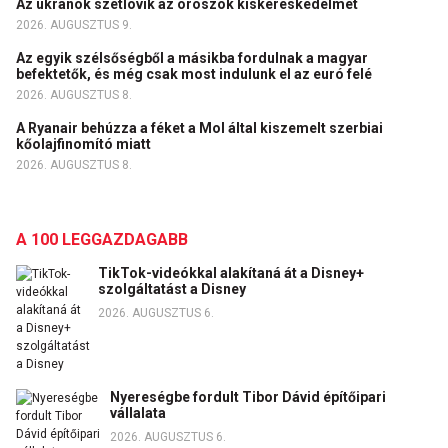
Az ukránok szétlövik az oroszok kiskereskedelmét
2026. AUGUSZTUS 9.
Az egyik szélsőségből a másikba fordulnak a magyar
befektetők, és még csak most indulunk el az euró felé
2026. AUGUSZTUS 8.
A Ryanair behúzza a féket a Mol által kiszemelt szerbiai
kőolajfinomító miatt
2026. AUGUSZTUS 8.
A 100 LEGGAZDAGABB
TikTok-videókkal alakítaná át a Disney+
szolgáltatást a Disney
2026. AUGUSZTUS 6.
Nyereségbe fordult Tibor Dávid építőipari
vállalata
2026. AUGUSZTUS 6.