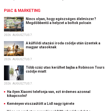
PIAC & MARKETING
Nincs olyan, hogy egészséges élelmiszer?
Megdöbbentő a helyzet a boltok polcain
2026. AUGUSZTUS 7.
A külföldi utazási iroda csődje után üzentek a
magyar utasoknak
2026. AUGUSZTUS 7.
Több száz utas kerülhet bajba a Robinson Tours
csődje miatt
2026. AUGUSZTUS 7.
Ha ilyen Xiaomi telefonja van, ezt érdemes azonnal
kikapcsolni!
Keményen visszaütött a Lidl nagy ígérete