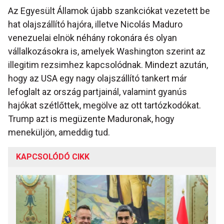
Az Egyesült Államok újabb szankciókat vezetett be
hat olajszállító hajóra, illetve Nicolás Maduro
venezuelai elnök néhány rokonára és olyan
vállalkozásokra is, amelyek Washington szerint az
illegitim rezsimhez kapcsolódnak. Mindezt azután,
hogy az USA egy nagy olajszállító tankert már
lefoglalt az ország partjainál, valamint gyanús
hajókat szétlőttek, megölve az ott tartózkodókat.
Trump azt is megüzente Maduronak, hogy
meneküljön, ameddig tud.
KAPCSOLÓDÓ CIKK