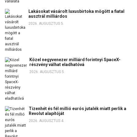
Lakásokat vásárolt luxusbirtoka mögött a fiatal
ausztrál milliárdos
2026. AUGUSZTUS 5.
Közel negyvenezer milliárd forintnyi SpaceX-
részvény válhat eladhatóvá
2026. AUGUSZTUS 5.
Tizenhét és fél millió eurós jutalék miatt perlik a
Revolut alapítóját
2026. AUGUSZTUS 4.