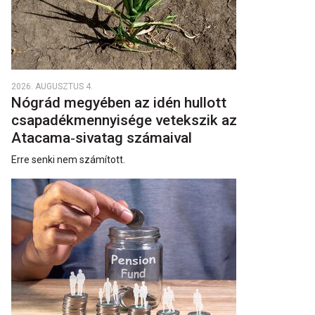
2026. AUGUSZTUS 4.
Nógrád megyében az idén hullott
csapadékmennyisége vetekszik az
Atacama‑sivatag számaival
Erre senki nem számított.