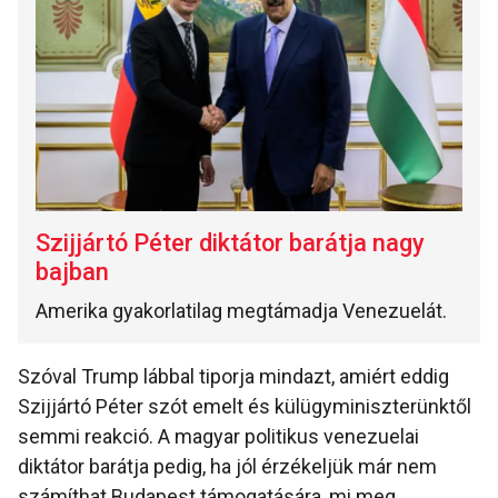
Szijjártó Péter diktátor barátja nagy
bajban
Amerika gyakorlatilag megtámadja Venezuelát.
Szóval Trump lábbal tiporja mindazt, amiért eddig
Szijjártó Péter szót emelt és külügyminiszterünktől
semmi reakció. A magyar politikus venezuelai
diktátor barátja pedig, ha jól érzékeljük már nem
számíthat Budapest támogatására, mi meg