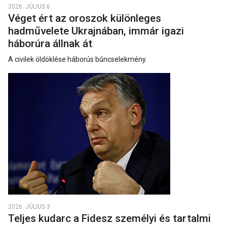
2026. JÚLIUS 6.
Véget ért az oroszok különleges
hadművelete Ukrajnában, immár igazi
háborúra állnak át
A civilek öldöklése háborús bűncselekmény.
2026. JÚLIUS 3.
Teljes kudarc a Fidesz személyi és tartalmi