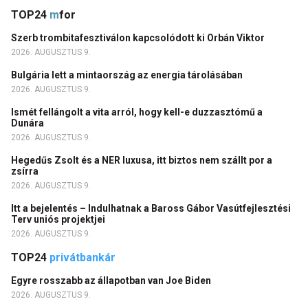
TOP24
m
for
Szerb trombitafesztiválon kapcsolódott ki Orbán Viktor
2026. AUGUSZTUS 9.
Bulgária lett a mintaország az energia tárolásában
2026. AUGUSZTUS 9.
Ismét fellángolt a vita arról, hogy kell-e duzzasztómű a
Dunára
2026. AUGUSZTUS 9.
Hegedűs Zsolt és a NER luxusa, itt biztos nem szállt por a
zsírra
2026. AUGUSZTUS 9.
Itt a bejelentés – Indulhatnak a Baross Gábor Vasútfejlesztési
Terv uniós projektjei
2026. AUGUSZTUS 9.
TOP24
privátbankár
Egyre rosszabb az állapotban van Joe Biden
2026. AUGUSZTUS 9.