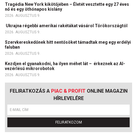
Tragédia New York kikötőjében – Életét vesztette egy 27 éves
nő és egy öthónapos kislány
2026. AUGUSZTUS 9.
Ukrajna régebbi amerikai rakétákat vásárol Törökországtól
2026. AUGUSZTUS 9.
Szervkereskedőnek hitt nentősöket támadtak meg egy erdélyi
faluban
2026. AUGUSZTUS 9.
Kezdjen el gyanakodni, ha ilyen méhet lát – érkeznek az AI-
vezérlésű mikrorobotok
2026. AUGUSZTUS 9.
FELIRATKOZÁS A
PIAC & PROFIT
ONLINE MAGAZIN
HÍRLEVELÉRE
FELIRATKOZOM