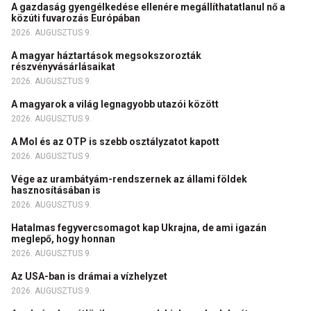
A gazdaság gyengélkedése ellenére megállíthatatlanul nő a
közúti fuvarozás Európában
2026. AUGUSZTUS 9.
A magyar háztartások megsokszorozták
részvényvásárlásaikat
2026. AUGUSZTUS 9.
A magyarok a világ legnagyobb utazói között
2026. AUGUSZTUS 9.
A Mol és az OTP is szebb osztályzatot kapott
2026. AUGUSZTUS 9.
Vége az urambátyám-rendszernek az állami földek
hasznosításában is
2026. AUGUSZTUS 9.
Hatalmas fegyvercsomagot kap Ukrajna, de ami igazán
meglepő, hogy honnan
2026. AUGUSZTUS 9.
Az USA-ban is drámai a vízhelyzet
2026. AUGUSZTUS 9.