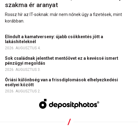
szakma ér aranyat
Rossz hír az IT-soknak: már nem nőnek úgy a fizetések, mint
korábban.
Elindult a kamatverseny: újabb csökkentés jött a
lakáshiteleknél
2026. AUGUSZTUS 4.
Sok családnak jelenthet mentőövet ez a kevéssé ismert
pénzügyi megoldás
2026. AUGUSZTUS 3.
Óriási különbség van a frissdiplomások elhelyezkedési
esélyei között
2026. AUGUSZTUS 2.