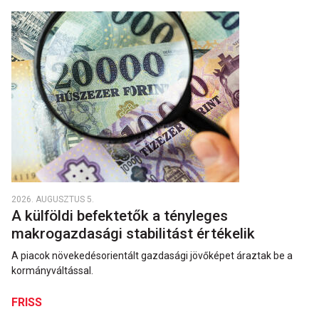
2026. AUGUSZTUS 5.
A külföldi befektetők a tényleges
makrogazdasági stabilitást értékelik
A piacok növekedésorientált gazdasági jövőképet áraztak be a
kormányváltással.
FRISS