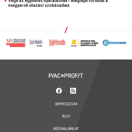
Vége az egyhetes nyaralásnak? Meglepő fordulat a
magyarok utazási szokásaiban
IMPRESSZUM
ÁSZF
MÉDIAAJÁNLAT