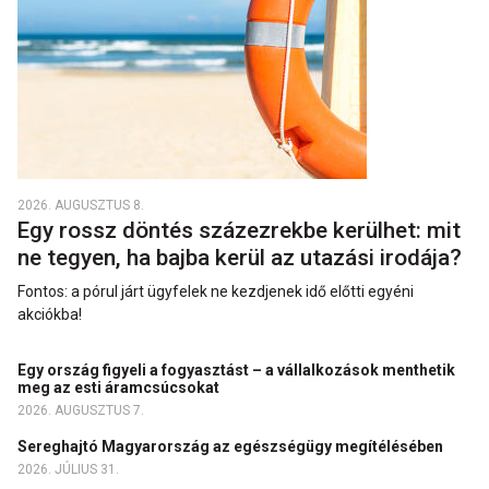
2026. AUGUSZTUS 8.
Egy rossz döntés százezrekbe kerülhet: mit
ne tegyen, ha bajba kerül az utazási irodája?
Fontos: a pórul járt ügyfelek ne kezdjenek idő előtti egyéni
akciókba!
Egy ország figyeli a fogyasztást – a vállalkozások menthetik
meg az esti áramcsúcsokat
2026. AUGUSZTUS 7.
Sereghajtó Magyarország az egészségügy megítélésében
2026. JÚLIUS 31.