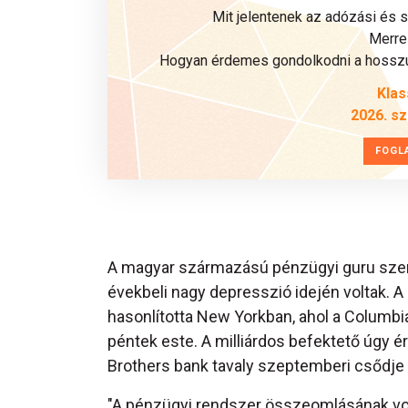
Mit jelentenek az adózási és 
Merre 
Hogyan érdemes gondolkodni a hosszú 
Klas
2026. s
FOGL
A magyar származású pénzügyi guru szerin
évekbeli nagy depresszió idején voltak. 
hasonlította New Yorkban, ahol a Columb
péntek este. A milliárdos befektető úgy 
Brothers bank tavaly szeptemberi csődje j
"A pénzügyi rendszer összeomlásának volt