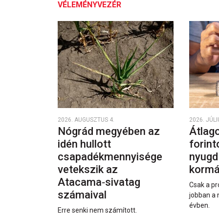
VÉLEMÉNYVEZÉR
2026. AUGUSZTUS 4.
2026. JÚLI
Nógrád megyében az
Átlago
idén hullott
forint
csapadékmennyisége
nyugd
vetekszik az
kormá
Atacama‑sivatag
Csak a pr
számaival
jobban a 
évben.
Erre senki nem számított.