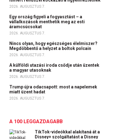
ismert rendszerkockázatra figyelmeztetnek
2026. AUGUSZTUS 7.
Egy ország figyeli a fogyasztást – a
vállalkozások menthetik meg az esti
áramcsúcsokat
2026. AUGUSZTUS 7.
Nincs olyan, hogy egészséges élelmiszer?
Megdöbbentő a helyzet a boltok polcain
2026. AUGUSZTUS 7.
A külföldi utazási iroda csődje után üzentek
a magyar utasoknak
2026. AUGUSZTUS 7.
Trump újra odacsapott: most a napelemek
miatt üzent hadat
2026. AUGUSZTUS 7.
A 100 LEGGAZDAGABB
TikTok-videókkal alakítaná át a
Disney+ szolgáltatást a Disney