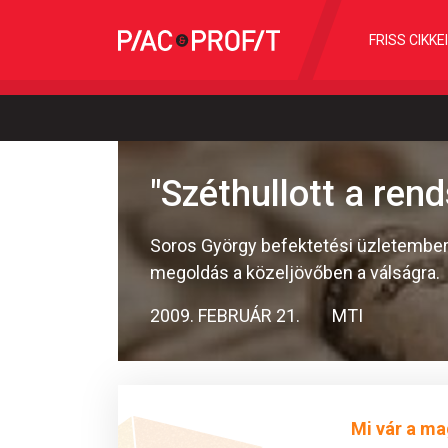
FRISS CIKKE
"Széthullott a ren
Soros György befektetési üzletember 
megoldás a közeljövőben a válságra.
2009. FEBRUÁR 21.
MTI
Mi vár a ma