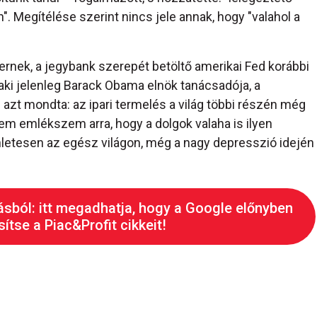
. Megítélése szerint nincs jele annak, hogy "valahol a
nek, a jegybank szerepét betöltő amerikai Fed korábbi
aki jelenleg Barack Obama elnök tanácsadója, a
zt mondta: az ipari termelés a világ többi részén még
em emlékszem arra, hogy a dolgok valaha is ilyen
enletesen az egész világon, még a nagy depresszió idején
ásból: itt megadhatja, hogy a Google előnyben
ítse a Piac&Profit cikkeit!