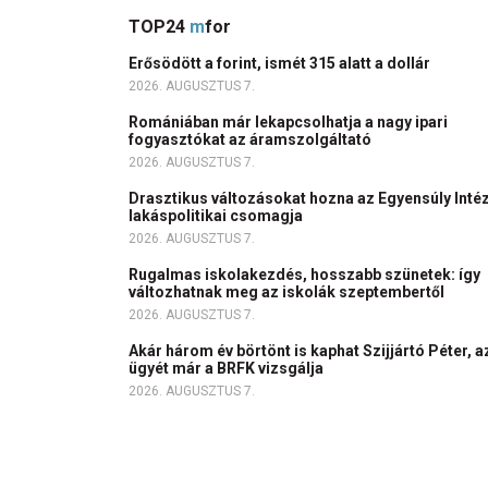
TOP24
m
for
Erősödött a forint, ismét 315 alatt a dollár
2026. AUGUSZTUS 7.
Romániában már lekapcsolhatja a nagy ipari
fogyasztókat az áramszolgáltató
2026. AUGUSZTUS 7.
Drasztikus változásokat hozna az Egyensúly Inté
lakáspolitikai csomagja
2026. AUGUSZTUS 7.
Rugalmas iskolakezdés, hosszabb szünetek: így
változhatnak meg az iskolák szeptembertől
2026. AUGUSZTUS 7.
Akár három év börtönt is kaphat Szijjártó Péter, a
ügyét már a BRFK vizsgálja
2026. AUGUSZTUS 7.