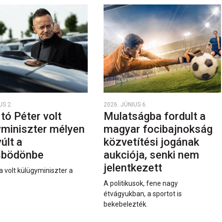
US 2.
2026. JÚNIUS 6.
rtó Péter volt
Mulatságba fordult a
yminiszter mélyen
magyar focibajnokság
últ a
közvetítési jogának
sbödönbe
aukciója, senki nem
jelentkezett
a volt külügyminiszter a
A politikusok, fene nagy
étvágyukban, a sportot is
bekebelezték.