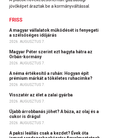
jövőképet áraztak be a kormányváltással.
FRISS
A magyar vállalatok működését is fenyegeti
a szélsőséges időjárás
2026. AUGUSZTUS 7.
Magyar Péter szerint ezt hagyta hátra az
Orbán-kormány
2026. AUGUSZTUS 7.
A néma értékesítő a ruhán: Hogyan épít
prémium márkát a tökéletes ruhacímke?
2026. AUGUSZTUS 7.
Visszatér az élet a zalai gyárba
2026. AUGUSZTUS 7.
Újabb árrobbanás jöhet? A búza, az olaj és a
cukor is drágul
2026. AUGUSZTUS 7.
A paksi leállás csak a kezdet? Évek óta