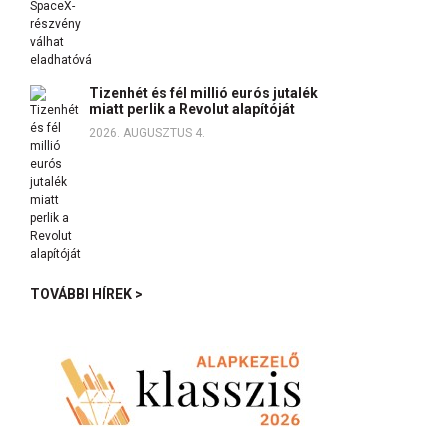
Tizenhét és fél millió eurós jutalék
miatt perlik a Revolut alapítóját
2026. AUGUSZTUS 4.
TOVÁBBI HÍREK >