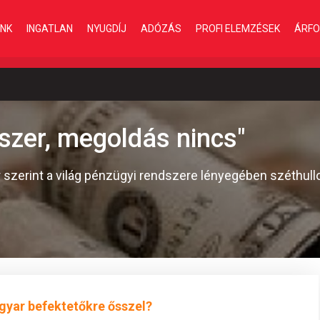
INK
INGATLAN
NYUGDÍJ
ADÓZÁS
PROFI ELEMZÉSEK
ÁRFO
dszer, megoldás nincs"
szerint a világ pénzügyi rendszere lényegében széthull
gyar befektetőkre ősszel?