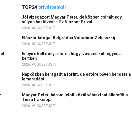
TOP24
privátbankár
Jól vizsgázott Magyar Péter, de közben csinált egy
súlyos baklövést – Ez Viszont Privát
2026. AUGUSZTUS 7.
Először látogat Belgrádba Volodimir Zelenszkij
2026. AUGUSZTUS 7.
zet
Ennyire kell mélyre fúrni, hogy ivóvizes kút legyen a
kertben
2026. AUGUSZTUS 7.
Napközben beragadt a forint, de estére bőven behozta a
lemaradást
2026. AUGUSZTUS 7.
z
Magyar Péter: három jelölt közül választhat államfőt a
Tisza frakciója
2026. AUGUSZTUS 7.