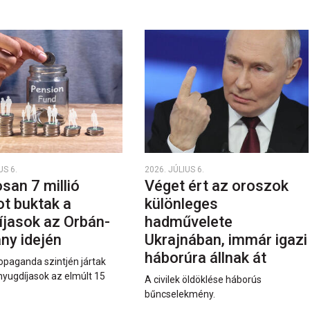
US 6.
2026. JÚLIUS 6.
san 7 millió
Véget ért az oroszok
ot buktak a
különleges
íjasok az Orbán-
hadművelete
ny idején
Ukrajnában, immár igazi
háborúra állnak át
opaganda szintjén jártak
nyugdíjasok az elmúlt 15
A civilek öldöklése háborús
bűncselekmény.