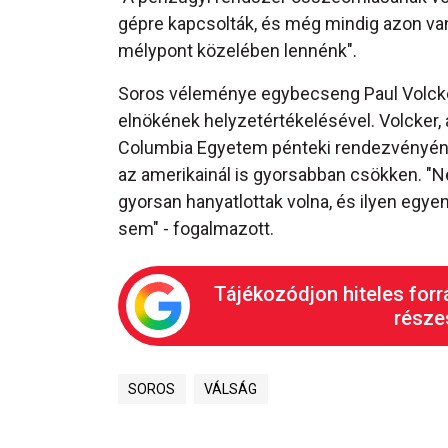
gépre kapcsolták, és még mindig azon van"
mélypont közelében lennénk".
Soros véleménye egybecseng Paul Volcker
elnökének helyzetértékelésével. Volcker, 
Columbia Egyetem pénteki rendezvényén a
az amerikainál is gyorsabban csökken. "N
gyorsan hanyatlottak volna, és ilyen egy
sem" - fogalmazott.
Tájékozódjon hiteles forr
részes
SOROS
VÁLSÁG