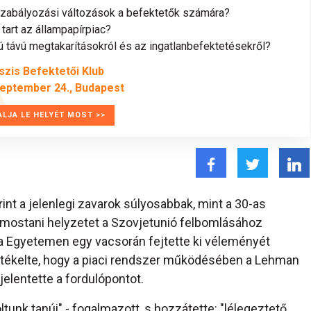
szabályozási változások a befektetők számára?
tart az állampapírpiac?
távú megtakarításokról és az ingatlanbefektetésekről?
szis Befektetői Klub
zeptember 24., Budapest
ALJA LE HELYÉT MOST >>
t a jelenlegi zavarok súlyosabbak, mint a 30-as
A mostani helyzetet a Szovjetunió felbomlásához
ia Egyetemen egy vacsorán fejtette ki véleményét
értékelte, hogy a piaci rendszer működésében a Lehman
elentette a fordulópontot.
unk tanúi" - fogalmazott, s hozzátette: "lélegeztető