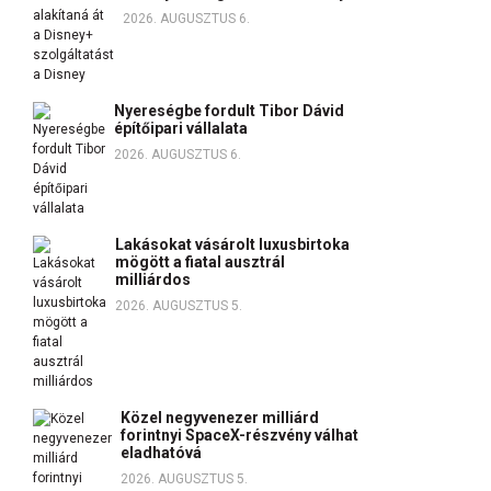
2026. AUGUSZTUS 6.
Nyereségbe fordult Tibor Dávid
építőipari vállalata
2026. AUGUSZTUS 6.
Lakásokat vásárolt luxusbirtoka
mögött a fiatal ausztrál
milliárdos
2026. AUGUSZTUS 5.
Közel negyvenezer milliárd
forintnyi SpaceX-részvény válhat
eladhatóvá
2026. AUGUSZTUS 5.