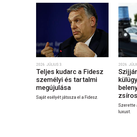
2026. JÚLIUS 3.
2026. JÚLI
Teljes kudarc a Fidesz
Szijjá
személyi és tartalmi
külüg
megújulása
beleny
zsíro
Saját esélyét játssza el a Fidesz.
Szerette 
luxust.