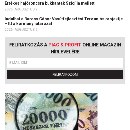
Értékes hajóroncsra bukkantak Szicília mellett
2026. AUGUSZTUS 9.
Indulhat a Baross Gábor Vasútfejlesztési Terv uniós projektje
– Itt a kormányhatározat
2026. AUGUSZTUS 9.
FELIRATKOZÁS A
PIAC & PROFIT
ONLINE MAGAZIN
HÍRLEVELÉRE
FELIRATKOZOM