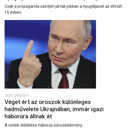
Csak a propaganda szintjén jártak jobban a nyugdíjasok az elmúlt
15 évben.
2026. JÚLIUS 6.
Véget ért az oroszok különleges
hadművelete Ukrajnában, immár igazi
háborúra állnak át
A civilek öldöklése háborús bűncselekmény.