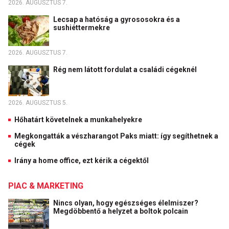
2026. AUGUSZTUS 7.
Lecsap a hatóság a gyrososokra és a
sushiéttermekre
2026. AUGUSZTUS 7.
Rég nem látott fordulat a családi cégeknél
2026. AUGUSZTUS 5.
Hőhatárt követelnek a munkahelyekre
Megkongatták a vészharangot Paks miatt: így segíthetnek a
cégek
Irány a home office, ezt kérik a cégektől
PIAC & MARKETING
Nincs olyan, hogy egészséges élelmiszer?
Megdöbbentő a helyzet a boltok polcain