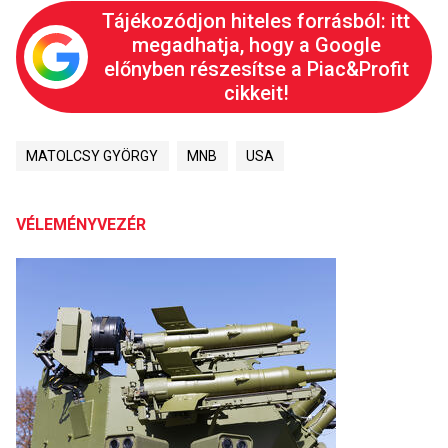
Tájékozódjon hiteles forrásból: itt
megadhatja, hogy a Google
előnyben részesítse a Piac&Profit
cikkeit!
MATOLCSY GYÖRGY
MNB
USA
VÉLEMÉNYVEZÉR