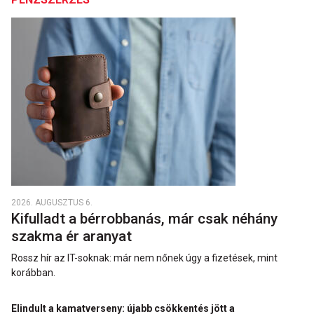
2026. AUGUSZTUS 6.
Kifulladt a bérrobbanás, már csak néhány
szakma ér aranyat
Rossz hír az IT-soknak: már nem nőnek úgy a fizetések, mint
korábban.
Elindult a kamatverseny: újabb csökkentés jött a