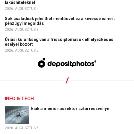
lakáshiteleknél
2026. AUGUSZTUS 4.
Sok családnak jelenthet mentőövet ez a kevéssé ismert
pénzügyi megoldás
2026. AUGUSZTUS 3.
Óriási különbség van a frissdiplomások elhelyezkedési
esélyei között
2026. AUGUSZTUS 2.
INFO & TECH
Esik a memóriaszektor sztárrészvénye
2026. AUGUSZTUS 6.