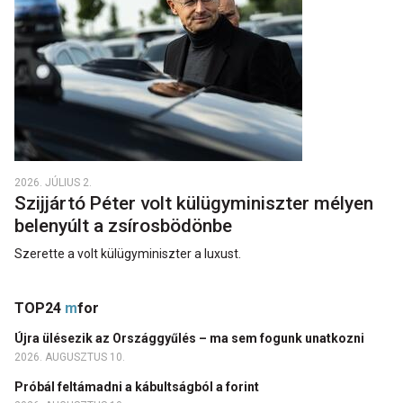
2026. JÚLIUS 2.
Szijjártó Péter volt külügyminiszter mélyen
belenyúlt a zsírosbödönbe
Szerette a volt külügyminiszter a luxust.
TOP24
m
for
Újra ülésezik az Országgyűlés – ma sem fogunk unatkozni
2026. AUGUSZTUS 10.
Próbál feltámadni a kábultságból a forint