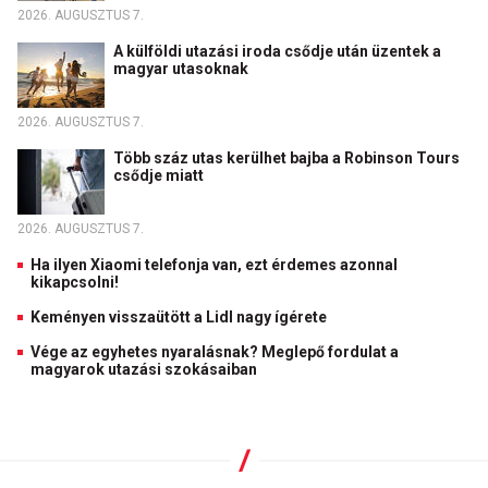
2026. AUGUSZTUS 7.
A külföldi utazási iroda csődje után üzentek a
magyar utasoknak
2026. AUGUSZTUS 7.
Több száz utas kerülhet bajba a Robinson Tours
csődje miatt
2026. AUGUSZTUS 7.
Ha ilyen Xiaomi telefonja van, ezt érdemes azonnal
kikapcsolni!
Keményen visszaütött a Lidl nagy ígérete
Vége az egyhetes nyaralásnak? Meglepő fordulat a
magyarok utazási szokásaiban