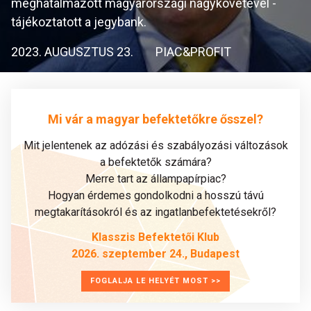
meghatalmazott magyarországi nagykövetével -
tájékoztatott a jegybank.
2023. AUGUSZTUS 23.
PIAC&PROFIT
Mi vár a magyar befektetőkre ősszel?
Mit jelentenek az adózási és szabályozási változások
a befektetők számára?
Merre tart az állampapírpiac?
Hogyan érdemes gondolkodni a hosszú távú
megtakarításokról és az ingatlanbefektetésekről?
Klasszis Befektetői Klub
2026. szeptember 24., Budapest
FOGLALJA LE HELYÉT MOST >>