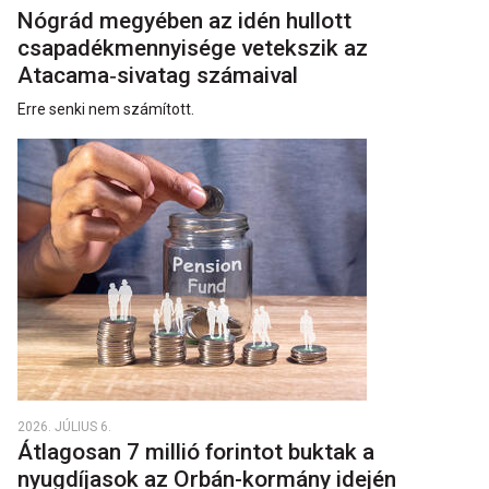
Nógrád megyében az idén hullott
csapadékmennyisége vetekszik az
Atacama‑sivatag számaival
Erre senki nem számított.
2026. JÚLIUS 6.
Átlagosan 7 millió forintot buktak a
nyugdíjasok az Orbán-kormány idején