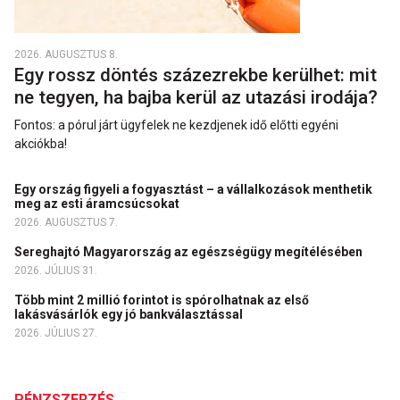
2026. AUGUSZTUS 8.
Egy rossz döntés százezrekbe kerülhet: mit
ne tegyen, ha bajba kerül az utazási irodája?
Fontos: a pórul járt ügyfelek ne kezdjenek idő előtti egyéni
akciókba!
Egy ország figyeli a fogyasztást – a vállalkozások menthetik
meg az esti áramcsúcsokat
2026. AUGUSZTUS 7.
Sereghajtó Magyarország az egészségügy megítélésében
2026. JÚLIUS 31.
Több mint 2 millió forintot is spórolhatnak az első
lakásvásárlók egy jó bankválasztással
2026. JÚLIUS 27.
PÉNZSZERZÉS