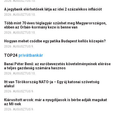
2026. AUGUSZTUS 10.
A jegybank elérhetőnek látja az idei 2 százalékos inflációt
2026. AUGUSZTUS 10.
Több mint 70 éves téglagyár szűnhet meg Magyarországon,
ebben az Orbán-kormány keze is benne van
2026. AUGUSZTUS 10.
Hogyan mehet csődbe egy patika Budapest kellős közepén?
2026. AUGUSZTUS 9.
TOP24
privátbankár
Banai Péter Benő: az euróbevezetés követelményeinek elérése
a teljes gazdaság számára hasznos
2026. AUGUSZTUS 10.
Itt van Törökország NATO-ja – Egy új katonai szövetség
alakul
2026. AUGUSZTUS 9.
Kiárusított arcok: már a nyugdíjasok is bérbe adják magukat
az MI-nek
2026. AUGUSZTUS 9.