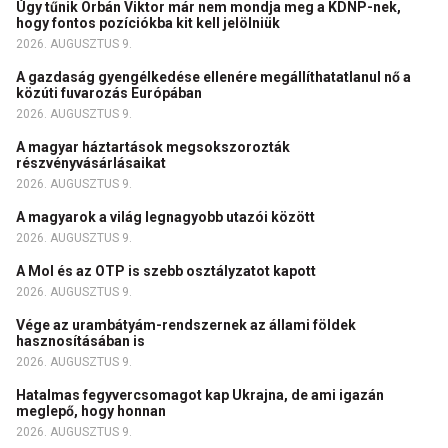
Úgy tűnik Orbán Viktor már nem mondja meg a KDNP-nek,
hogy fontos pozíciókba kit kell jelölniük
2026. AUGUSZTUS 9.
A gazdaság gyengélkedése ellenére megállíthatatlanul nő a
közúti fuvarozás Európában
2026. AUGUSZTUS 9.
A magyar háztartások megsokszorozták
részvényvásárlásaikat
2026. AUGUSZTUS 9.
A magyarok a világ legnagyobb utazói között
2026. AUGUSZTUS 9.
A Mol és az OTP is szebb osztályzatot kapott
2026. AUGUSZTUS 9.
Vége az urambátyám-rendszernek az állami földek
hasznosításában is
2026. AUGUSZTUS 9.
Hatalmas fegyvercsomagot kap Ukrajna, de ami igazán
meglepő, hogy honnan
2026. AUGUSZTUS 9.