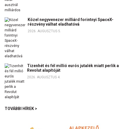
Közel negyvenezer milliárd forintnyi SpaceX-
részvény válhat eladhatóvá
2026. AUGUSZTUS 5.
Tizenhét és fél millió eurós jutalék miatt perlik a
Revolut alapítóját
2026. AUGUSZTUS 4.
TOVÁBBI HÍREK >