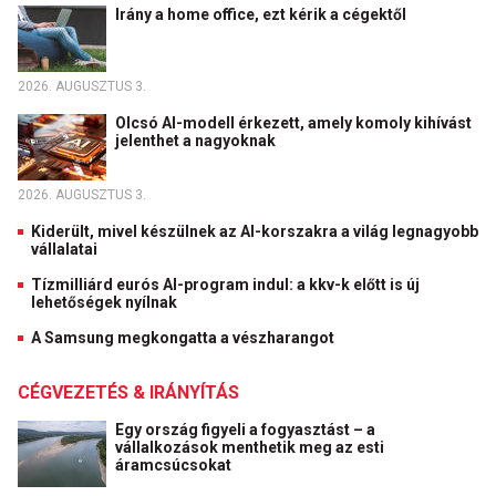
Irány a home office, ezt kérik a cégektől
2026. AUGUSZTUS 3.
Olcsó AI-modell érkezett, amely komoly kihívást
jelenthet a nagyoknak
2026. AUGUSZTUS 3.
Kiderült, mivel készülnek az AI-korszakra a világ legnagyobb
vállalatai
Tízmilliárd eurós AI-program indul: a kkv-k előtt is új
lehetőségek nyílnak
A Samsung megkongatta a vészharangot
CÉGVEZETÉS & IRÁNYÍTÁS
Egy ország figyeli a fogyasztást – a
vállalkozások menthetik meg az esti
áramcsúcsokat