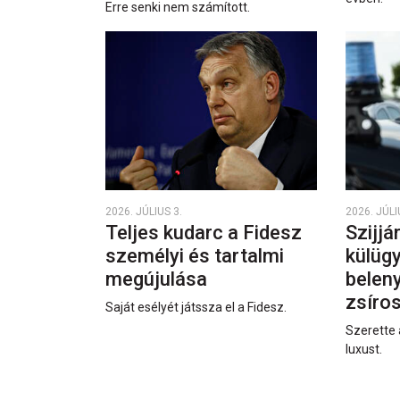
Erre senki nem számított.
2026. JÚLIUS 3.
2026. JÚLI
Teljes kudarc a Fidesz
Szijjá
személyi és tartalmi
külüg
megújulása
beleny
zsíro
Saját esélyét játssza el a Fidesz.
Szerette 
luxust.