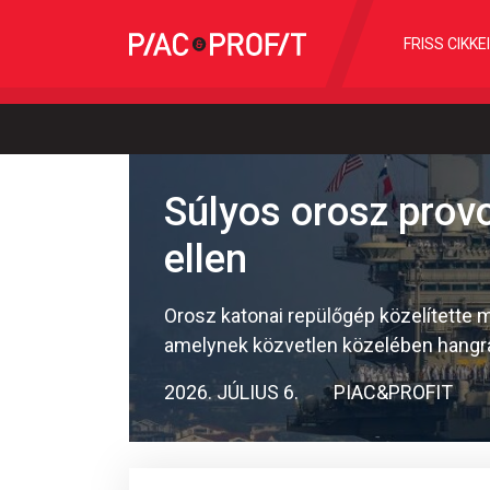
FRISS CIKKE
Súlyos orosz pro
ellen
Orosz katonai repülőgép közelítette m
amelynek közvetlen közelében hangrad
2026. JÚLIUS 6.
PIAC&PROFIT