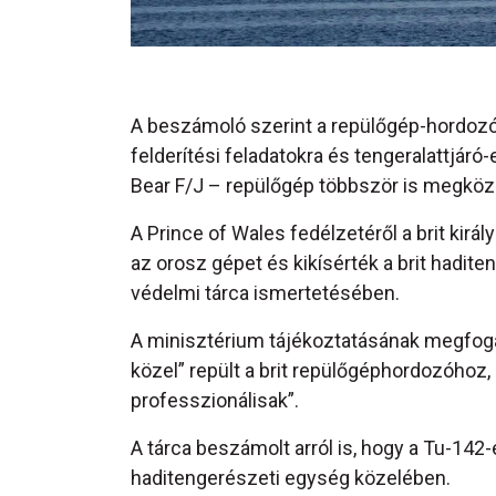
A beszámoló szerint a repülőgép-hordozó
felderítési feladatokra és tengeralattjár
Bear F/J – repülőgép többször is megköze
A Prince of Wales fedélzetéről a brit király
az orosz gépet és kikísérték a brit hadite
védelmi tárca ismertetésében.
A minisztérium tájékoztatásának megfoga
közel” repült a brit repülőgéphordozóho
professzionálisak”.
A tárca beszámolt arról is, hogy a Tu-142-e
haditengerészeti egység közelében.