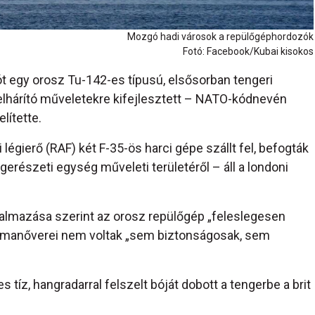
Mozgó hadi városok a repülőgéphordozók
Fotó: Facebook/Kubai kisokos
t egy orosz Tu-142-es típusú, elsősorban tengeri
ó-elhárító műveletekre kifejlesztett – NATO-kódnevén
lítette.
i légierő (RAF) két F-35-ös harci gépe szállt fel, befogták
ngerészeti egység műveleti területéről – áll a londoni
lmazása szerint az orosz repülőgép „feleslegesen
z, manőverei nem voltak „sem biztonságosak, sem
s tíz, hangradarral felszelt bóját dobott a tengerbe a brit