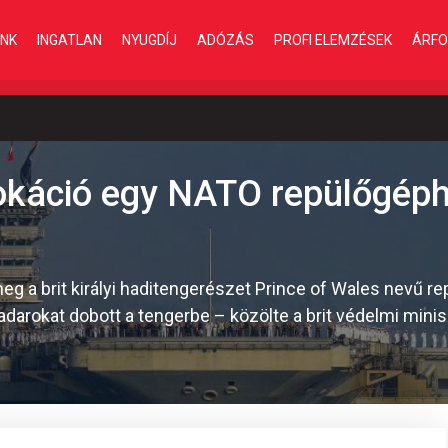
INK
INGATLAN
NYUGDÍJ
ADÓZÁS
PROFI ELEMZÉSEK
ÁRFO
vokáció egy NATO repülőgép
eg a brit királyi haditengerészet Prince of Wales nevű r
arokat dobott a tengerbe – közölte a brit védelmi minis