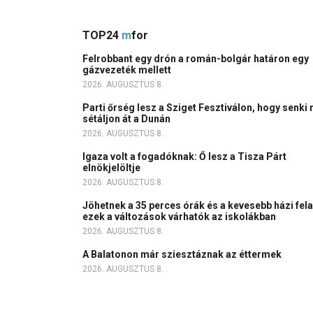
TOP24
m
for
Felrobbant egy drón a román-bolgár határon egy
gázvezeték mellett
2026. AUGUSZTUS 8.
Parti őrség lesz a Sziget Fesztiválon, hogy senki 
sétáljon át a Dunán
2026. AUGUSZTUS 8.
Igaza volt a fogadóknak: Ő lesz a Tisza Párt
elnökjelöltje
2026. AUGUSZTUS 8.
Jöhetnek a 35 perces órák és a kevesebb házi fela
ezek a változások várhatók az iskolákban
2026. AUGUSZTUS 8.
A Balatonon már sziesztáznak az éttermek
2026. AUGUSZTUS 8.