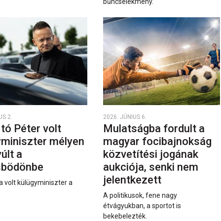
bűncselekmény.
US 2.
2026. JÚNIUS 6.
rtó Péter volt
Mulatságba fordult a
yminiszter mélyen
magyar focibajnokság
últ a
közvetítési jogának
sbödönbe
aukciója, senki nem
jelentkezett
a volt külügyminiszter a
A politikusok, fene nagy
étvágyukban, a sportot is
bekebelezték.