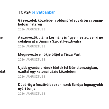
TOP24
privátbankár
Gázvezeték közelében robbant fel egy drón a román-
bolgár határon
2026. AUGUSZTUS 8.
ne
A szervezők után a kormány is figyelmeztet: senki ne
sétáljon át a Dunán a Sziget Fesztiválra
2026. AUGUSZTUS 8.
Megnevezte elnökjelöltjét a Tisza Párt
2026. AUGUSZTUS 8.
Újabb gyanús drónok tűntek fel Németországban,
dat:
ezúttal egy katonai bázis közelében
2026. AUGUSZTUS 8.
Dübörög a fesztiválszezon: ezek Európa legnagyobb
nyári bulijai
2026. AUGUSZTUS 8.