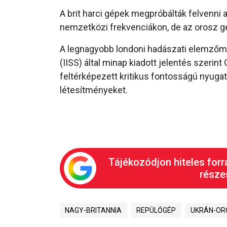
A brit harci gépek megpróbálták felvenni 
nemzetközi frekvenciákon, de az orosz g
A legnagyobb londoni hadászati elemzőmű
(IISS) által minap kiadott jelentés szeri
feltérképezett kritikus fontosságú nyugat-
létesítményeket.
Tájékozódjon hiteles forr
részes
NAGY-BRITANNIA
REPÜLŐGÉP
UKRÁN-OR