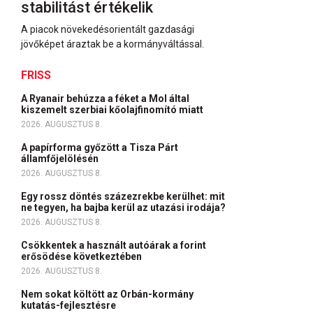
stabilitást értékelik
A piacok növekedésorientált gazdasági
jövőképet áraztak be a kormányváltással.
FRISS
A Ryanair behúzza a féket a Mol által
kiszemelt szerbiai kőolajfinomító miatt
2026. AUGUSZTUS 8.
A papírforma győzött a Tisza Párt
államfőjelölésén
2026. AUGUSZTUS 8.
Egy rossz döntés százezrekbe kerülhet: mit
ne tegyen, ha bajba kerül az utazási irodája?
2026. AUGUSZTUS 8.
Csökkentek a használt autóárak a forint
erősödése következtében
2026. AUGUSZTUS 8.
Nem sokat költött az Orbán-kormány
kutatás-fejlesztésre