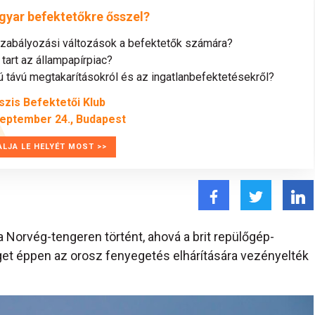
gyar befektetőkre ősszel?
szabályozási változások a befektetők számára?
tart az állampapírpiac?
távú megtakarításokról és az ingatlanbefektetésekről?
szis Befektetői Klub
zeptember 24., Budapest
ALJA LE HELYÉT MOST >>
a Norvég-tengeren történt, ahová a brit repülőgép-
et éppen az orosz fenyegetés elhárítására vezényelték