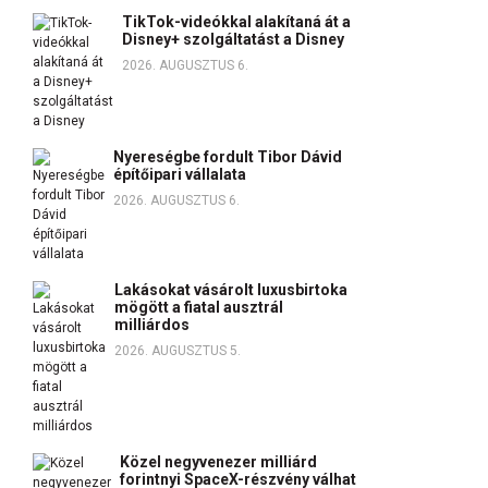
TikTok-videókkal alakítaná át a
Disney+ szolgáltatást a Disney
2026. AUGUSZTUS 6.
Nyereségbe fordult Tibor Dávid
építőipari vállalata
2026. AUGUSZTUS 6.
Lakásokat vásárolt luxusbirtoka
mögött a fiatal ausztrál
milliárdos
2026. AUGUSZTUS 5.
Közel negyvenezer milliárd
forintnyi SpaceX-részvény válhat