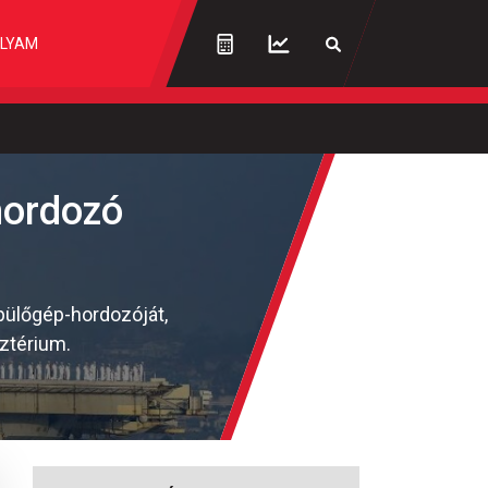
LYAM
hordozó
epülőgép-hordozóját,
ztérium.