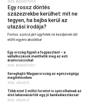
2026. AUGUSZTUS 8.
Egy rossz döntés
százezrekbe kerülhet: mit ne
tegyen, ha bajba kerül az
utazási irodája?
Fontos: a pórul járt ügyfelek ne kezdjenek idő
előtti egyéni akciókba!
Egy ország figyeli a fogyasztást – a
vállalkozások menthetik meg az esti
áramcsúcsokat
2026. AUGUSZTUS 7.
Sereghajtó Magyarország az egészségügy
megítélésében
2026. JÚLIUS 31.
Több mint 2 millió forintot is spórolhatnak az
első lakásvásárlók egy jó bankválasztással
2026. JÚLIUS 27.