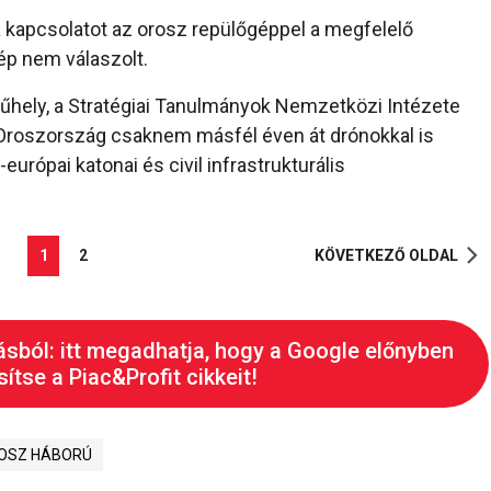
a kapcsolatot az orosz repülőgéppel a megfelelő
ép nem válaszolt.
hely, a Stratégiai Tanulmányok Nemzetközi Intézete
nt Oroszország csaknem másfél éven át drónokkal is
európai katonai és civil infrastrukturális
1
2
KÖVETKEZŐ OLDAL
ásból: itt megadhatja, hogy a Google előnyben
ítse a Piac&Profit cikkeit!
OSZ HÁBORÚ