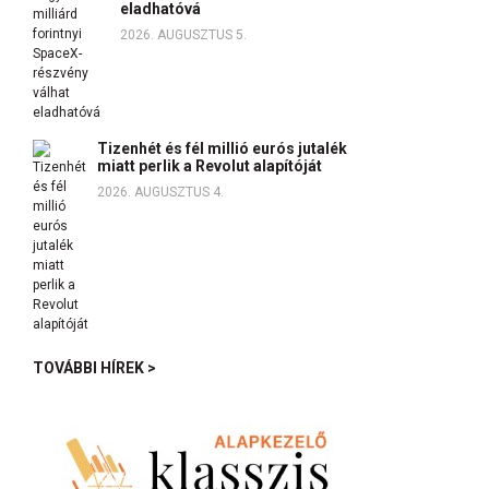
eladhatóvá
2026. AUGUSZTUS 5.
Tizenhét és fél millió eurós jutalék
miatt perlik a Revolut alapítóját
2026. AUGUSZTUS 4.
TOVÁBBI HÍREK >