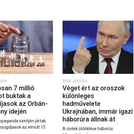
US 6.
2026. JÚLIUS 6.
san 7 millió
Véget ért az oroszok
ot buktak a
különleges
íjasok az Orbán-
hadművelete
ny idején
Ukrajnában, immár igazi
háborúra állnak át
opaganda szintjén jártak
nyugdíjasok az elmúlt 15
A civilek öldöklése háborús