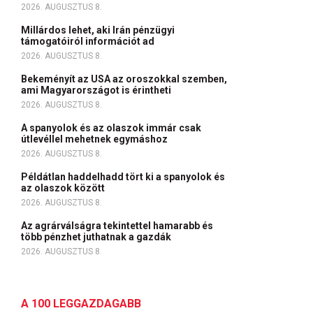
2026. AUGUSZTUS 8.
Millárdos lehet, aki Irán pénzügyi
támogatóiról információt ad
2026. AUGUSZTUS 8.
Bekeményít az USA az oroszokkal szemben,
ami Magyarországot is érintheti
2026. AUGUSZTUS 8.
A spanyolok és az olaszok immár csak
útlevéllel mehetnek egymáshoz
2026. AUGUSZTUS 8.
Példátlan haddelhadd tört ki a spanyolok és
az olaszok között
2026. AUGUSZTUS 8.
Az agrárválságra tekintettel hamarabb és
több pénzhet juthatnak a gazdák
2026. AUGUSZTUS 8.
A 100 LEGGAZDAGABB