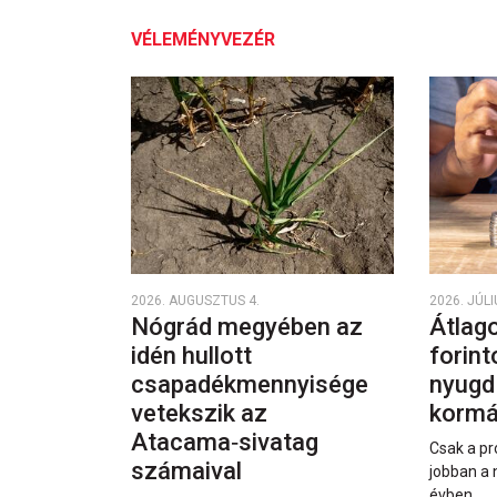
VÉLEMÉNYVEZÉR
2026. AUGUSZTUS 4.
2026. JÚLI
Nógrád megyében az
Átlago
idén hullott
forint
csapadékmennyisége
nyugd
vetekszik az
kormá
Atacama‑sivatag
Csak a pr
számaival
jobban a 
évben.