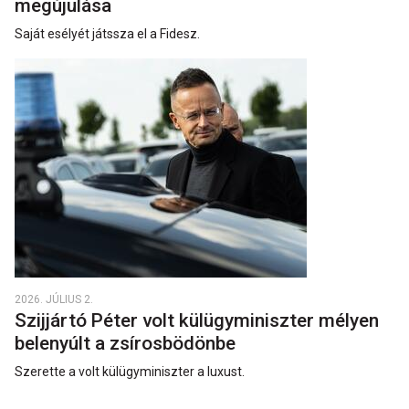
megújulása
Saját esélyét játssza el a Fidesz.
2026. JÚLIUS 2.
Szijjártó Péter volt külügyminiszter mélyen
belenyúlt a zsírosbödönbe
Szerette a volt külügyminiszter a luxust.