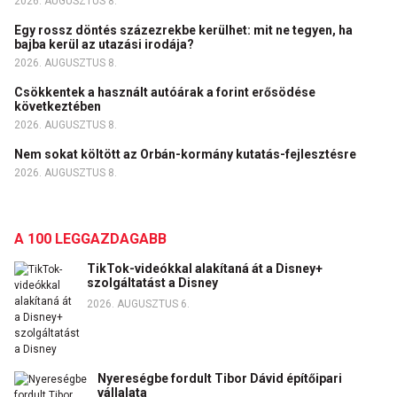
2026. AUGUSZTUS 8.
Egy rossz döntés százezrekbe kerülhet: mit ne tegyen, ha
bajba kerül az utazási irodája?
2026. AUGUSZTUS 8.
Csökkentek a használt autóárak a forint erősödése
következtében
2026. AUGUSZTUS 8.
Nem sokat költött az Orbán-kormány kutatás-fejlesztésre
2026. AUGUSZTUS 8.
A 100 LEGGAZDAGABB
TikTok-videókkal alakítaná át a Disney+
szolgáltatást a Disney
2026. AUGUSZTUS 6.
Nyereségbe fordult Tibor Dávid építőipari
vállalata