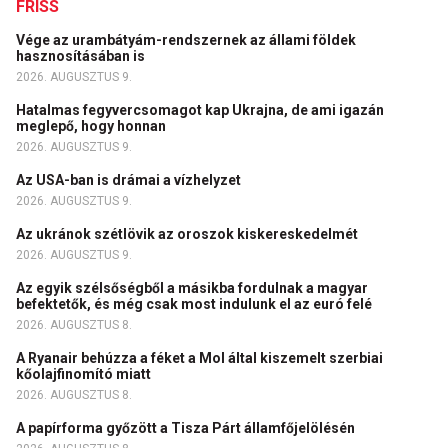
FRISS
Vége az urambátyám-rendszernek az állami földek
hasznosításában is
2026. AUGUSZTUS 9.
Hatalmas fegyvercsomagot kap Ukrajna, de ami igazán
meglepő, hogy honnan
2026. AUGUSZTUS 9.
Az USA-ban is drámai a vízhelyzet
2026. AUGUSZTUS 9.
Az ukránok szétlövik az oroszok kiskereskedelmét
2026. AUGUSZTUS 9.
Az egyik szélsőségből a másikba fordulnak a magyar
befektetők, és még csak most indulunk el az euró felé
2026. AUGUSZTUS 8.
A Ryanair behúzza a féket a Mol által kiszemelt szerbiai
kőolajfinomító miatt
2026. AUGUSZTUS 8.
A papírforma győzött a Tisza Párt államfőjelölésén