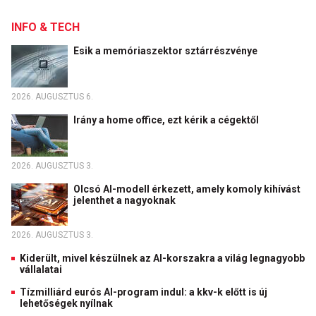
INFO & TECH
Esik a memóriaszektor sztárrészvénye
2026. AUGUSZTUS 6.
Irány a home office, ezt kérik a cégektől
2026. AUGUSZTUS 3.
Olcsó AI-modell érkezett, amely komoly kihívást
jelenthet a nagyoknak
2026. AUGUSZTUS 3.
Kiderült, mivel készülnek az AI-korszakra a világ legnagyobb
vállalatai
Tízmilliárd eurós AI-program indul: a kkv-k előtt is új
lehetőségek nyílnak