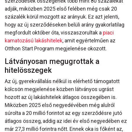
szerződések összegének több mint 80 százalékát
adják, miközben 2025 első felében még csak 20
százalék körül mozgott az arányuk. Ez azt jelenti,
hogy az új szerződéseken belüli arány gyakorlatilag
megfordult október óta, visszaszorultak a
piaci
kamatozású lakáshitelek
, amit egyértelműen az
Otthon Start Program megjelenése okozott.
Látványosan megugrottak a
hitelösszegek
Az új, gyerekvállalás nélkül is elérhető támogatott
kölcsön megjelenése közben látványos ugrást
hozott az új lakáshitelek átlagos összegében is.
Miközben 2025 első negyedévében még alulról
súrolta a 20 millió forintot az egy szerződésre jutó
átlagos összeg, addig az idei év első negyedében ez
már 27,3 millió forintra nőtt. Ennek oka is főként az,