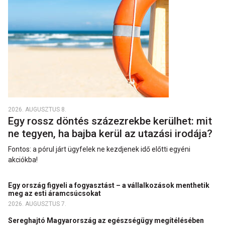
2026. AUGUSZTUS 8.
Egy rossz döntés százezrekbe kerülhet: mit
ne tegyen, ha bajba kerül az utazási irodája?
Fontos: a pórul járt ügyfelek ne kezdjenek idő előtti egyéni
akciókba!
Egy ország figyeli a fogyasztást – a vállalkozások menthetik
meg az esti áramcsúcsokat
2026. AUGUSZTUS 7.
Sereghajtó Magyarország az egészségügy megítélésében