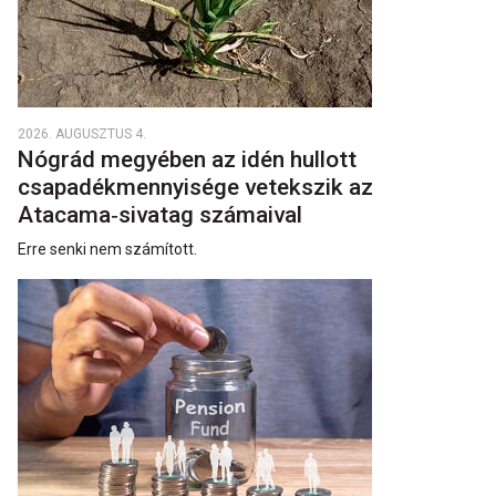
2026. AUGUSZTUS 4.
Nógrád megyében az idén hullott
csapadékmennyisége vetekszik az
Atacama‑sivatag számaival
Erre senki nem számított.