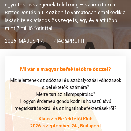
együttes összegének felel meg – számolta ki a
BiztosDöntés.hu. Közben folyamatosan emelkedik a
lakáshitelek átlagos összege is, egy év alatt több
mint 7 millió forinttal.
2026. MÁJUS 17.
PIAC&PROFIT
Mi vár a magyar befektetőkre ősszel?
Mit jelentenek az adózási és szabályozási változások
a befektetők számára?
Merre tart az állampapírpiac?
Hogyan érdemes gondolkodni a hosszú távú
megtakarításokról és az ingatlanbefektetésekről?
Klasszis Befektetői Klub
2026. szeptember 24., Budapest