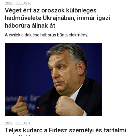
2026. JÚLIUS 6.
Véget ért az oroszok különleges
hadművelete Ukrajnában, immár igazi
háborúra állnak át
A civilek öldöklése háborús bűncselekmény.
2026. JÚLIUS 3.
Teljes kudarc a Fidesz személyi és tartalmi