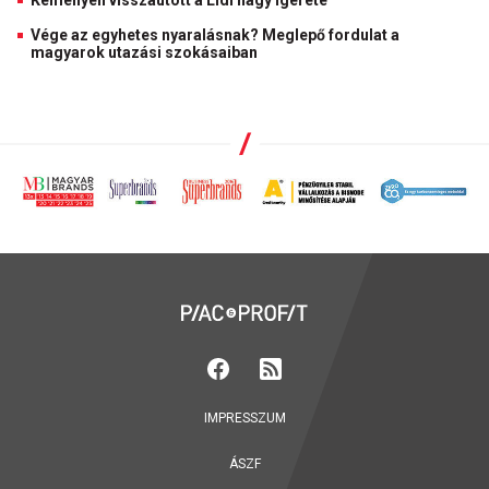
Keményen visszaütött a Lidl nagy ígérete
Vége az egyhetes nyaralásnak? Meglepő fordulat a
magyarok utazási szokásaiban
IMPRESSZUM
ÁSZF