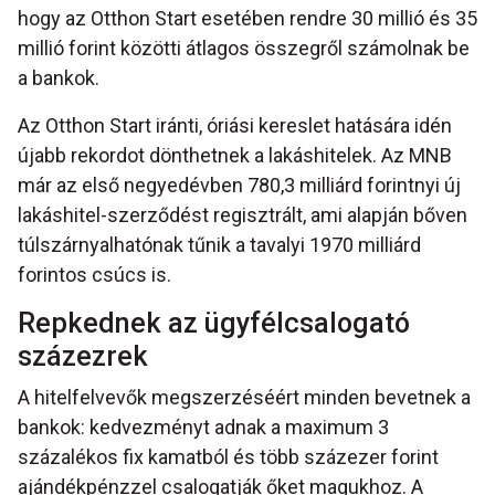
hogy az Otthon Start esetében rendre 30 millió és 35
millió forint közötti átlagos összegről számolnak be
a bankok.
Az Otthon Start iránti, óriási kereslet hatására idén
újabb rekordot dönthetnek a lakáshitelek. Az MNB
már az első negyedévben 780,3 milliárd forintnyi új
lakáshitel-szerződést regisztrált, ami alapján bőven
túlszárnyalhatónak tűnik a tavalyi 1970 milliárd
forintos csúcs is.
Repkednek az ügyfélcsalogató
százezrek
A hitelfelvevők megszerzéséért minden bevetnek a
bankok: kedvezményt adnak a maximum 3
százalékos fix kamatból és több százezer forint
ajándékpénzzel csalogatják őket magukhoz. A