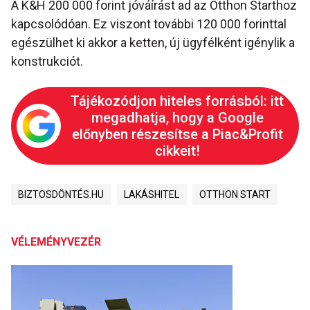
A K&H 200 000 forint jóváírást ad az Otthon Starthoz
kapcsolódóan. Ez viszont további 120 000 forinttal
egészülhet ki akkor a ketten, új ügyfélként igénylik a
konstrukciót.
Tájékozódjon hiteles forrásból: itt
megadhatja, hogy a Google
előnyben részesítse a Piac&Profit
cikkeit!
BIZTOSDÖNTÉS.HU
LAKÁSHITEL
OTTHON START
VÉLEMÉNYVEZÉR