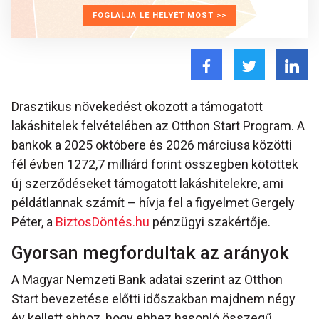
FOGLALJA LE HELYÉT MOST >>
Drasztikus növekedést okozott a támogatott
lakáshitelek felvételében az Otthon Start Program. A
bankok a 2025 októbere és 2026 márciusa közötti
fél évben 1272,7 milliárd forint összegben kötöttek
új szerződéseket támogatott lakáshitelekre, ami
példátlannak számít – hívja fel a figyelmet Gergely
Péter, a
BiztosDöntés.hu
pénzügyi szakértője.
Gyorsan megfordultak az arányok
A Magyar Nemzeti Bank adatai szerint az Otthon
Start bevezetése előtti időszakban majdnem négy
év kellett ahhoz, hogy ehhez hasonló összegű,