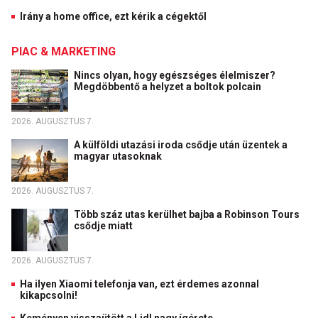
Irány a home office, ezt kérik a cégektől
PIAC & MARKETING
Nincs olyan, hogy egészséges élelmiszer?
Megdöbbentő a helyzet a boltok polcain
2026. AUGUSZTUS 7.
A külföldi utazási iroda csődje után üzentek a
magyar utasoknak
2026. AUGUSZTUS 7.
Több száz utas kerülhet bajba a Robinson Tours
csődje miatt
2026. AUGUSZTUS 7.
Ha ilyen Xiaomi telefonja van, ezt érdemes azonnal
kikapcsolni!