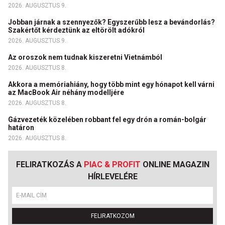
2026. AUGUSZTUS 9.
Jobban járnak a szennyezők? Egyszerűbb lesz a bevándorlás?
Szakértőt kérdeztünk az eltörölt adókról
2026. AUGUSZTUS 9.
Az oroszok nem tudnak kiszeretni Vietnámból
2026. AUGUSZTUS 8.
Akkora a memóriahiány, hogy több mint egy hónapot kell várni
az MacBook Air néhány modelljére
2026. AUGUSZTUS 8.
Gázvezeték közelében robbant fel egy drón a román-bolgár
határon
2026. AUGUSZTUS 8.
FELIRATKOZÁS A
PIAC & PROFIT
ONLINE MAGAZIN
HÍRLEVELÉRE
FELIRATKOZOM