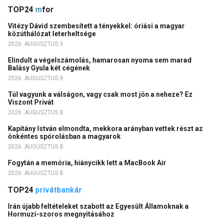
TOP24
m
for
Vitézy Dávid szembesített a tényekkel: óriási a magyar
közúthálózat leterheltsége
2026. AUGUSZTUS 9.
Elindult a végelszámolás, hamarosan nyoma sem marad
Balásy Gyula két cégének
2026. AUGUSZTUS 9.
Túl vagyunk a válságon, vagy csak most jön a neheze? Ez
Viszont Privát
2026. AUGUSZTUS 8.
Kapitány István elmondta, mekkora arányban vettek részt az
önkéntes spórolásban a magyarok
2026. AUGUSZTUS 8.
Fogytán a memória, hiánycikk lett a MacBook Air
2026. AUGUSZTUS 8.
TOP24
privátbankár
Irán újabb feltételeket szabott az Egyesült Államoknak a
Hormuzi-szoros megnyitásához