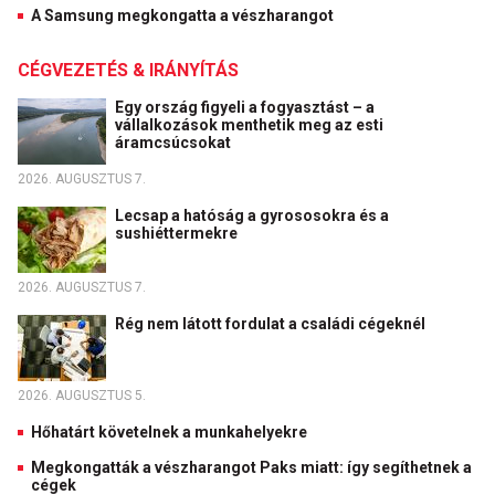
A Samsung megkongatta a vészharangot
CÉGVEZETÉS & IRÁNYÍTÁS
Egy ország figyeli a fogyasztást – a
vállalkozások menthetik meg az esti
áramcsúcsokat
2026. AUGUSZTUS 7.
Lecsap a hatóság a gyrososokra és a
sushiéttermekre
2026. AUGUSZTUS 7.
Rég nem látott fordulat a családi cégeknél
2026. AUGUSZTUS 5.
Hőhatárt követelnek a munkahelyekre
Megkongatták a vészharangot Paks miatt: így segíthetnek a
cégek