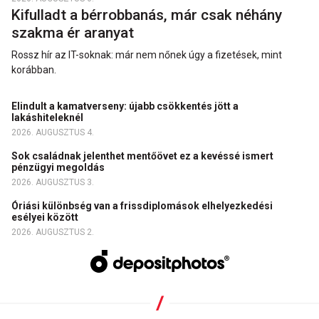
Kifulladt a bérrobbanás, már csak néhány
szakma ér aranyat
Rossz hír az IT-soknak: már nem nőnek úgy a fizetések, mint
korábban.
Elindult a kamatverseny: újabb csökkentés jött a
lakáshiteleknél
2026. AUGUSZTUS 4.
Sok családnak jelenthet mentőövet ez a kevéssé ismert
pénzügyi megoldás
2026. AUGUSZTUS 3.
Óriási különbség van a frissdiplomások elhelyezkedési
esélyei között
2026. AUGUSZTUS 2.