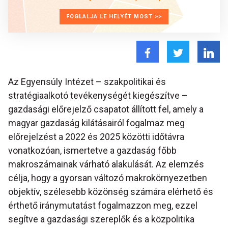
FOGLALJA LE HELYÉT MOST >>
Az Egyensúly Intézet – szakpolitikai és
stratégiaalkotó tevékenységét kiegészítve –
gazdasági előrejelző csapatot állított fel, amely a
magyar gazdaság kilátásairól fogalmaz meg
előrejelzést a 2022 és 2025 közötti időtávra
vonatkozóan, ismertetve a gazdaság főbb
makroszámainak várható alakulását. Az elemzés
célja, hogy a gyorsan változó makrokörnyezetben
objektív, szélesebb közönség számára elérhető és
érthető iránymutatást fogalmazzon meg, ezzel
segítve a gazdasági szereplők és a közpolitika