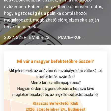
évtizedben. Ebben a helyzetben különösen fontos,
hogy a gazdaság és a politika döntéshozói
megalapozott, megbízható előrejelzések alapján
tervezhessenek.
2022. SZEPTEMBER 22.
PIAC&PROFIT
Mi vár a magyar befektetőkre ősszel?
Mit jelentenek az adózási és szabályozási változások
a befektetők számára?
Merre tart az állampapírpiac?
Hogyan érdemes gondolkodni a hosszú távú
megtakarításokról és az ingatlanbefektetésekről?
Klasszis Befektetői Klub
2026. szeptember 24., Budapest