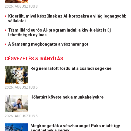
2026. AUGUSZTUS 3.
Kiderült, mivel készülnek az AI-korszakra a világ legnagyobb
vállalatai
Tízmilliárd eurós AI-program indul: a kkv-k előtt is új
lehetőségek nyílnak
A Samsung megkongatta a vészharangot
CÉGVEZETÉS & IRÁNYÍTÁS
Rég nem látott fordulat a családi cégeknél
2026. AUGUSZTUS 5.
Hőhatárt követelnek a munkahelyekre
2026. AUGUSZTUS 5.
Megkongatták a vészharangot Paks miatt: így
segíthetnek a cégek