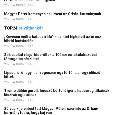
2026. AUGUSZTUS 6.
Magyar Péter keményen nekiment az Orbán-kormánynak
2026. AUGUSZTUS 6.
TOP24
privátbankár
„Kevésen múlt a katasztrófa” – szintet léphetett az orosz
hibrid hadviselés
2026. AUGUSZTUS 7.
Sok család várja: kiderültek a 100 ezres iskolakezdési
támogatás részletei
2026. AUGUSZTUS 6.
Lipcsei drónügy: nem egészen úgy történt, ahogy először
hitték
2026. AUGUSZTUS 6.
Trump dühbe gurult: hosszú börtönt ígér a hadsereg titkainak
kiszivárogtatóinak
2026. AUGUSZTUS 6.
Súlyos kijelentést tett Magyar Péter: szerinte az Orbán-
kormány tudta, hogy baj van