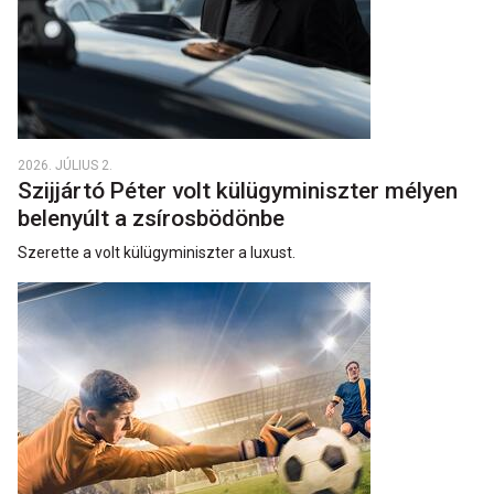
2026. JÚLIUS 2.
Szijjártó Péter volt külügyminiszter mélyen
belenyúlt a zsírosbödönbe
Szerette a volt külügyminiszter a luxust.