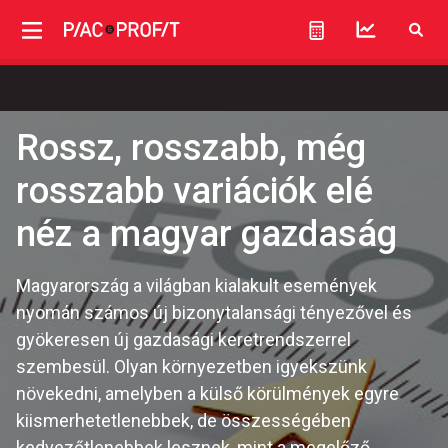
Rossz, rosszabb, még
rosszabb variációk elé
néz a magyar gazdaság
Magyarország a világban kialakult események
nyomán számos új bizonytalansági tényezővel és
gyökeresen új gazdasági keretrendszerrel
szembesül. Olyan környezetben igyekszünk
növekedni, amelyben a külső körülmények egyre
kiismerhetetlenebbek, de összességében
kedvezőtlenebbek lesznek, mint a megelőző