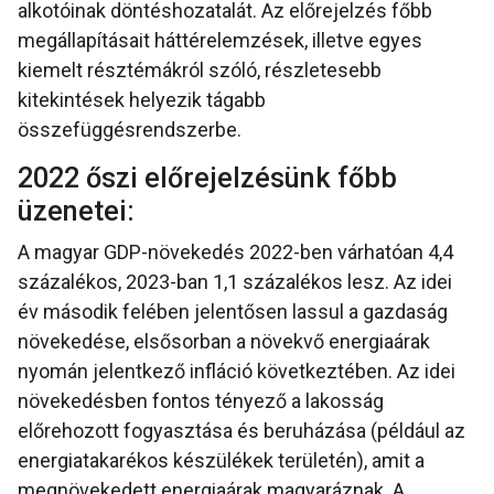
alkotóinak döntéshozatalát. Az előrejelzés főbb
megállapításait háttérelemzések, illetve egyes
kiemelt résztémákról szóló, részletesebb
kitekintések helyezik tágabb
összefüggésrendszerbe.
2022 őszi előrejelzésünk főbb
üzenetei:
A magyar GDP-növekedés 2022-ben várhatóan 4,4
százalékos, 2023-ban 1,1 százalékos lesz. Az idei
év második felében jelentősen lassul a gazdaság
növekedése, elsősorban a növekvő energiaárak
nyomán jelentkező infláció következtében. Az idei
növekedésben fontos tényező a lakosság
előrehozott fogyasztása és beruházása (például az
energiatakarékos készülékek területén), amit a
megnövekedett energiaárak magyaráznak. A