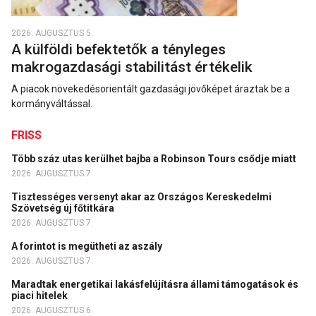
2026. AUGUSZTUS 5.
A külföldi befektetők a tényleges
makrogazdasági stabilitást értékelik
A piacok növekedésorientált gazdasági jövőképet áraztak be a
kormányváltással.
FRISS
Több száz utas kerülhet bajba a Robinson Tours csődje miatt
2026. AUGUSZTUS 7.
Tisztességes versenyt akar az Országos Kereskedelmi
Szövetség új főtitkára
2026. AUGUSZTUS 7.
A forintot is megütheti az aszály
2026. AUGUSZTUS 7.
Maradtak energetikai lakásfelújításra állami támogatások és
piaci hitelek
2026. AUGUSZTUS 6.