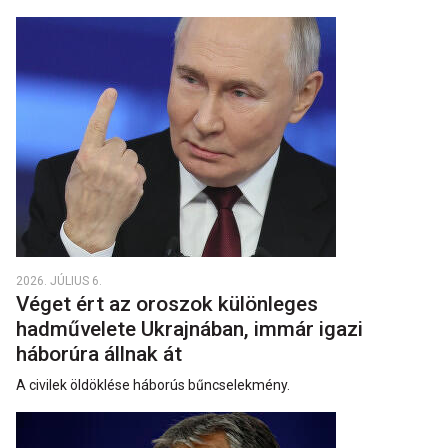
2026. JÚLIUS 6.
Véget ért az oroszok különleges
hadművelete Ukrajnában, immár igazi
háborúra állnak át
A civilek öldöklése háborús bűncselekmény.