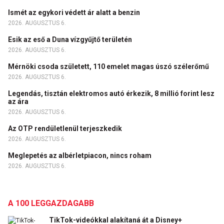
Ismét az egykori védett ár alatt a benzin
2026. AUGUSZTUS 6.
Esik az eső a Duna vízgyűjtő területén
2026. AUGUSZTUS 6.
Mérnöki csoda született, 110 emelet magas úszó szélerőmű
2026. AUGUSZTUS 6.
Legendás, tisztán elektromos autó érkezik, 8 millió forint lesz
az ára
2026. AUGUSZTUS 6.
Az OTP rendületlenül terjeszkedik
2026. AUGUSZTUS 6.
Meglepetés az albérletpiacon, nincs roham
2026. AUGUSZTUS 6.
A 100 LEGGAZDAGABB
TikTok-videókkal alakítaná át a Disney+