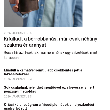
2026. AUGUSZTUS 6.
Kifulladt a bérrobbanás, már csak néhány
szakma ér aranyat
Rossz hír az IT-soknak: már nem nőnek úgy a fizetések, mint
korábban.
Elindult a kamatverseny: újabb csökkentés jött a
lakáshiteleknél
2026. AUGUSZTUS 4.
Sok családnak jelenthet mentőövet ez a kevéssé ismert
pénzügyi megoldás
2026. AUGUSZTUS 3.
Óriási különbség van a frissdiplomások elhelyezkedési
esélyei között