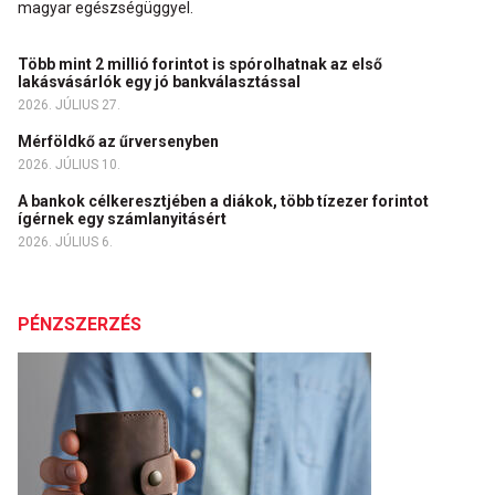
magyar egészségüggyel.
Több mint 2 millió forintot is spórolhatnak az első
lakásvásárlók egy jó bankválasztással
2026. JÚLIUS 27.
Mérföldkő az űrversenyben
2026. JÚLIUS 10.
A bankok célkeresztjében a diákok, több tízezer forintot
ígérnek egy számlanyitásért
2026. JÚLIUS 6.
PÉNZSZERZÉS