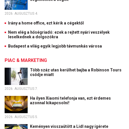
2026. AUGUSZTUS 4.
Irány a home office, ezt kérik a cégektől
Nem elég a hőségriadó: ezek a rejtett nyári veszélyek
leselkednek a dolgozókra
Budapest a világ egyik legjobb távmunkás városa
PIAC & MARKETING
Több száz utas kerülhet bajba a Robinson Tours
csődje miatt
2026. AUGUSZTUS 7.
Ha ilyen Xiaomi telefonja van, ezt érdemes
azonnal kikapcsolni!
2026. AUGUSZTUS 5.
Keményen visszaütött a Lidl nagy ígérete