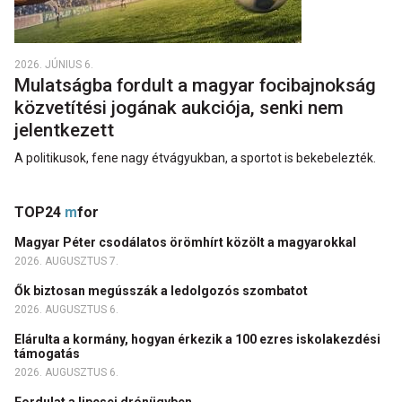
2026. JÚNIUS 6.
Mulatságba fordult a magyar focibajnokság
közvetítési jogának aukciója, senki nem
jelentkezett
A politikusok, fene nagy étvágyukban, a sportot is bekebelezték.
TOP24
m
for
Magyar Péter csodálatos örömhírt közölt a magyarokkal
2026. AUGUSZTUS 7.
Ők biztosan megússzák a ledolgozós szombatot
2026. AUGUSZTUS 6.
Elárulta a kormány, hogyan érkezik a 100 ezres iskolakezdési
támogatás
2026. AUGUSZTUS 6.
Fordulat a lipcsei drónügyben