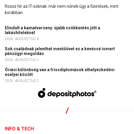
Rossz hír az IT-soknak: már nem nőnek úgy a fizetések, mint
korábban.
Elindult a kamatverseny: újabb csökkentés jött a
lakáshiteleknél
2026. AUGUSZTUS 4.
Sok családnak jelenthet mentőövet ez a kevéssé ismert
pénzügyi megoldás
2026. AUGUSZTUS 3.
Óriási különbség van a frissdiplomások elhelyezkedési
esélyei között
2026. AUGUSZTUS 2.
INFO & TECH