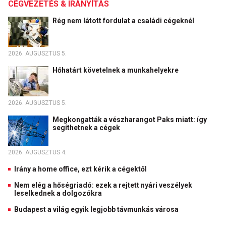
CÉGVEZETÉS & IRÁNYÍTÁS
Rég nem látott fordulat a családi cégeknél
2026. AUGUSZTUS 5.
Hőhatárt követelnek a munkahelyekre
2026. AUGUSZTUS 5.
Megkongatták a vészharangot Paks miatt: így
segíthetnek a cégek
2026. AUGUSZTUS 4.
Irány a home office, ezt kérik a cégektől
Nem elég a hőségriadó: ezek a rejtett nyári veszélyek
leselkednek a dolgozókra
Budapest a világ egyik legjobb távmunkás városa