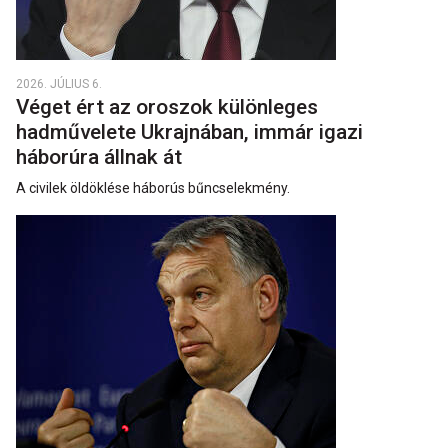
2026. JÚLIUS 6.
Véget ért az oroszok különleges
hadművelete Ukrajnában, immár igazi
háborúra állnak át
A civilek öldöklése háborús bűncselekmény.