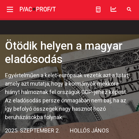
Ötödik helyen a magyar
eladósodás
Egyértelműen a kelet-európaiak vezetik azt a listát,
amely azt mutatja, hogy a kormányok mekkora
hiányt halmoznak fel országuk GDP-jéhez képest.
Az eladósodás persze önmagában nem baj, ha az
így befolyó összegek nagy hasznot hozó
beruházásokba folynak.
2025. SZEPTEMBER 2.
HOLLÓS JÁNOS