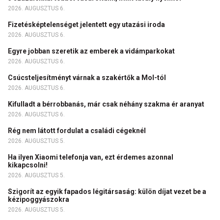
2026. AUGUSZTUS 6.
Fizetésképtelenséget jelentett egy utazási iroda
2026. AUGUSZTUS 6.
Egyre jobban szeretik az emberek a vidámparkokat
2026. AUGUSZTUS 6.
Csúcsteljesítményt várnak a szakértők a Mol-tól
2026. AUGUSZTUS 6.
Kifulladt a bérrobbanás, már csak néhány szakma ér aranyat
2026. AUGUSZTUS 6.
Rég nem látott fordulat a családi cégeknél
2026. AUGUSZTUS 5.
Ha ilyen Xiaomi telefonja van, ezt érdemes azonnal
kikapcsolni!
2026. AUGUSZTUS 5.
Szigorít az egyik fapados légitársaság: külön díjat vezet be a
kézipoggyászokra
2026. AUGUSZTUS 5.