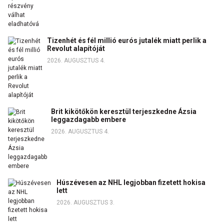
Tizenhét és fél millió eurós jutalék miatt perlik a
Revolut alapítóját
2026. AUGUSZTUS 4.
Brit kikötőkön keresztül terjeszkedne Ázsia
leggazdagabb embere
2026. AUGUSZTUS 4.
Húszévesen az NHL legjobban fizetett hokisa
lett
2026. AUGUSZTUS 3.