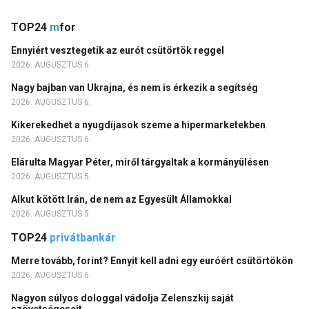
TOP24
m
for
Ennyiért vesztegetik az eurót csütörtök reggel
2026. AUGUSZTUS 6.
Nagy bajban van Ukrajna, és nem is érkezik a segítség
2026. AUGUSZTUS 6.
Kikerekedhet a nyugdíjasok szeme a hipermarketekben
2026. AUGUSZTUS 6.
Elárulta Magyar Péter, miről tárgyaltak a kormányülésen
2026. AUGUSZTUS 5.
Alkut kötött Irán, de nem az Egyesült Államokkal
2026. AUGUSZTUS 5.
TOP24
privátbankár
Merre tovább, forint? Ennyit kell adni egy euróért csütörtökön
2026. AUGUSZTUS 6.
Nagyon súlyos dologgal vádolja Zelenszkij saját