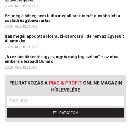
szövetségeseit
2026. AUGUSZTUS 6.
Ezt még a hőség sem tudta megállítani: ismét olcsóbb lett a
családi nagybevásárlás
2026. AUGUSZTUS 6.
Irán megállapodott a Hormuzi-szorosról, de nem az Egyesült
Államokkal
2026. AUGUSZTUS 5.
„A rezsicsökkentés így is, úgy is meg fog szűnni” – az utca
embere a leapadt Dunáról
2026. AUGUSZTUS 5.
FELIRATKOZÁS A
PIAC & PROFIT
ONLINE MAGAZIN
HÍRLEVELÉRE
FELIRATKOZOM