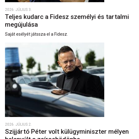
2026. JÚLIUS 3.
Teljes kudarc a Fidesz személyi és tartalmi
megújulása
Saját esélyét játssza el a Fidesz.
2026. JÚLIUS 2.
Szijjártó Péter volt külügyminiszter mélyen