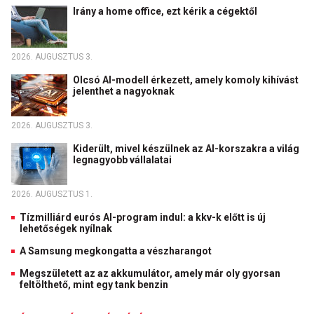
Irány a home office, ezt kérik a cégektől
2026. AUGUSZTUS 3.
Olcsó AI-modell érkezett, amely komoly kihívást
jelenthet a nagyoknak
2026. AUGUSZTUS 3.
Kiderült, mivel készülnek az AI-korszakra a világ
legnagyobb vállalatai
2026. AUGUSZTUS 1.
Tízmilliárd eurós AI-program indul: a kkv-k előtt is új
lehetőségek nyílnak
A Samsung megkongatta a vészharangot
Megszületett az az akkumulátor, amely már oly gyorsan
feltölthető, mint egy tank benzin