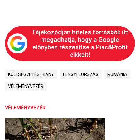
Tájékozódjon hiteles forrásból: itt
megadhatja, hogy a Google
előnyben részesítse a Piac&Profit
cikkeit!
KÖLTSÉGVETÉSI HIÁNY
LENGYELORSZÁG
ROMÁNIA
VÉLEMÉNYVEZÉR
VÉLEMÉNYVEZÉR