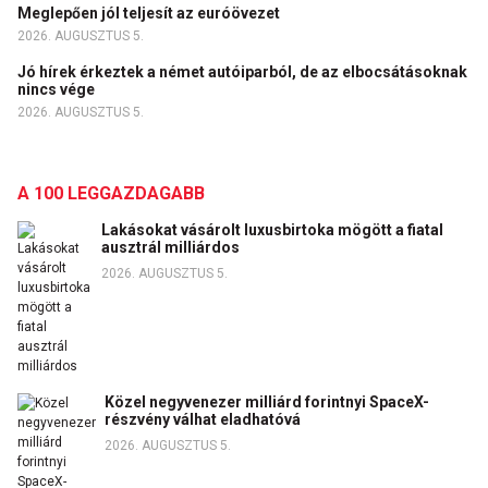
Meglepően jól teljesít az euróövezet
2026. AUGUSZTUS 5.
Jó hírek érkeztek a német autóiparból, de az elbocsátásoknak
nincs vége
2026. AUGUSZTUS 5.
A 100 LEGGAZDAGABB
Lakásokat vásárolt luxusbirtoka mögött a fiatal
ausztrál milliárdos
2026. AUGUSZTUS 5.
Közel negyvenezer milliárd forintnyi SpaceX-
részvény válhat eladhatóvá
2026. AUGUSZTUS 5.