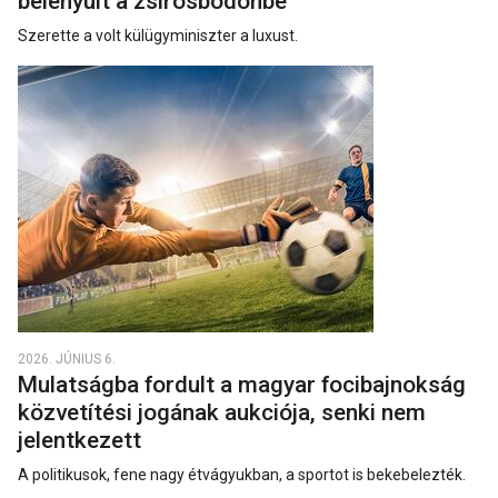
belenyúlt a zsírosbödönbe
Szerette a volt külügyminiszter a luxust.
2026. JÚNIUS 6.
Mulatságba fordult a magyar focibajnokság
közvetítési jogának aukciója, senki nem
jelentkezett
A politikusok, fene nagy étvágyukban, a sportot is bekebelezték.