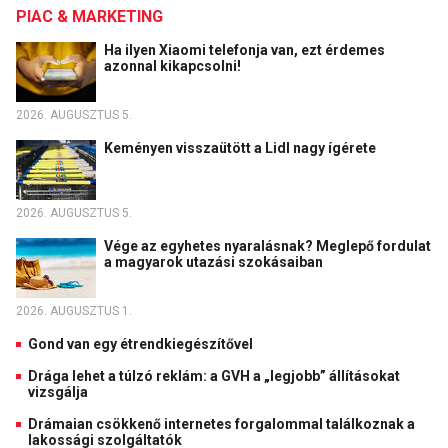
PIAC & MARKETING
Ha ilyen Xiaomi telefonja van, ezt érdemes
azonnal kikapcsolni!
2026. AUGUSZTUS 5.
Keményen visszaütött a Lidl nagy ígérete
2026. AUGUSZTUS 5.
Vége az egyhetes nyaralásnak? Meglepő fordulat
a magyarok utazási szokásaiban
2026. AUGUSZTUS 1.
Gond van egy étrendkiegészítővel
Drága lehet a túlzó reklám: a GVH a „legjobb” állításokat
vizsgálja
Drámaian csökkenő internetes forgalommal találkoznak a
lakossági szolgáltatók