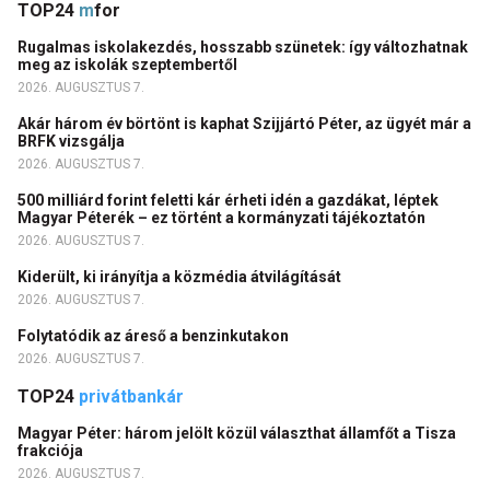
TOP24
m
for
Rugalmas iskolakezdés, hosszabb szünetek: így változhatnak
meg az iskolák szeptembertől
2026. AUGUSZTUS 7.
Akár három év börtönt is kaphat Szijjártó Péter, az ügyét már a
BRFK vizsgálja
2026. AUGUSZTUS 7.
500 milliárd forint feletti kár érheti idén a gazdákat, léptek
Magyar Péterék – ez történt a kormányzati tájékoztatón
2026. AUGUSZTUS 7.
Kiderült, ki irányítja a közmédia átvilágítását
2026. AUGUSZTUS 7.
Folytatódik az áreső a benzinkutakon
2026. AUGUSZTUS 7.
TOP24
privátbankár
Magyar Péter: három jelölt közül választhat államfőt a Tisza
frakciója
2026. AUGUSZTUS 7.