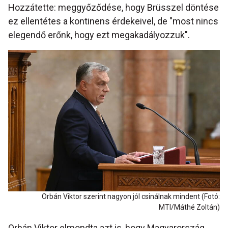
Hozzátette: meggyőződése, hogy Brüsszel döntése
ez ellentétes a kontinens érdekeivel, de "most nincs
elegendő erőnk, hogy ezt megakadályozzuk".
Orbán Viktor szerint nagyon jól csinálnak mindent (Fotó:
MTI/Máthé Zoltán)
Orbán Viktor elmondta azt is, hogy Magyarország