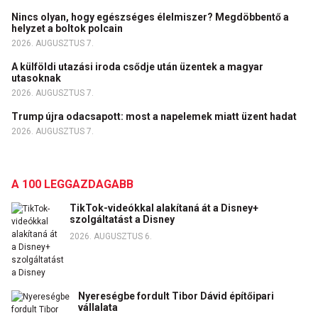
Nincs olyan, hogy egészséges élelmiszer? Megdöbbentő a
helyzet a boltok polcain
2026. AUGUSZTUS 7.
A külföldi utazási iroda csődje után üzentek a magyar
utasoknak
2026. AUGUSZTUS 7.
Trump újra odacsapott: most a napelemek miatt üzent hadat
2026. AUGUSZTUS 7.
A 100 LEGGAZDAGABB
TikTok-videókkal alakítaná át a Disney+
szolgáltatást a Disney
2026. AUGUSZTUS 6.
Nyereségbe fordult Tibor Dávid építőipari
vállalata