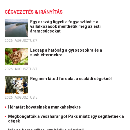
CÉGVEZETÉS & IRÁNYÍTÁS
Egy ország figyeli a fogyasztást – a
vállalkozások menthetik meg az esti
áramcsúcsokat
2026. AUGUSZTUS 7.
Lecsap a hatóság a gyrososokra és a
sushiéttermekre
2026. AUGUSZTUS 7.
Rég nem látott fordulat a családi cégeknél
2026. AUGUSZTUS 5.
Hőhatárt követelnek a munkahelyekre
Megkongatták a vészharangot Paks miatt: így segíthetnek a
cégek