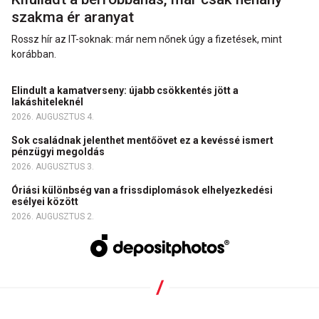
szakma ér aranyat
Rossz hír az IT-soknak: már nem nőnek úgy a fizetések, mint
korábban.
Elindult a kamatverseny: újabb csökkentés jött a
lakáshiteleknél
2026. AUGUSZTUS 4.
Sok családnak jelenthet mentőövet ez a kevéssé ismert
pénzügyi megoldás
2026. AUGUSZTUS 3.
Óriási különbség van a frissdiplomások elhelyezkedési
esélyei között
2026. AUGUSZTUS 2.