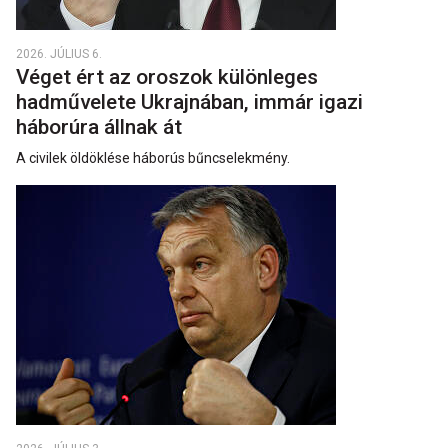
2026. JÚLIUS 6.
Véget ért az oroszok különleges
hadművelete Ukrajnában, immár igazi
háborúra állnak át
A civilek öldöklése háborús bűncselekmény.