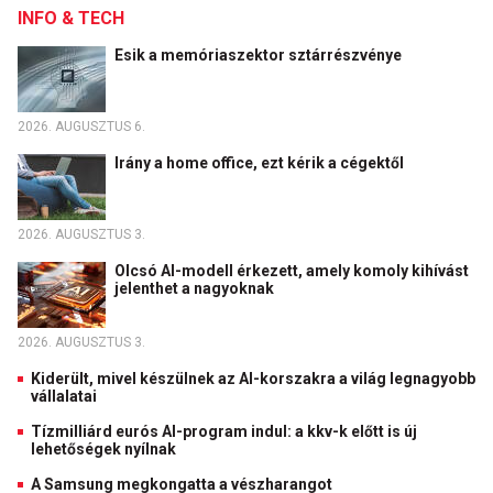
INFO & TECH
Esik a memóriaszektor sztárrészvénye
2026. AUGUSZTUS 6.
Irány a home office, ezt kérik a cégektől
2026. AUGUSZTUS 3.
Olcsó AI-modell érkezett, amely komoly kihívást
jelenthet a nagyoknak
2026. AUGUSZTUS 3.
Kiderült, mivel készülnek az AI-korszakra a világ legnagyobb
vállalatai
Tízmilliárd eurós AI-program indul: a kkv-k előtt is új
lehetőségek nyílnak
A Samsung megkongatta a vészharangot