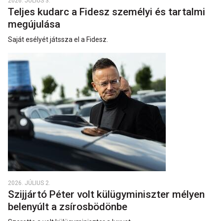
2026. JÚLIUS 3.
Teljes kudarc a Fidesz személyi és tartalmi
megújulása
Saját esélyét játssza el a Fidesz.
2026. JÚLIUS 2.
Szijjártó Péter volt külügyminiszter mélyen
belenyúlt a zsírosbödönbe