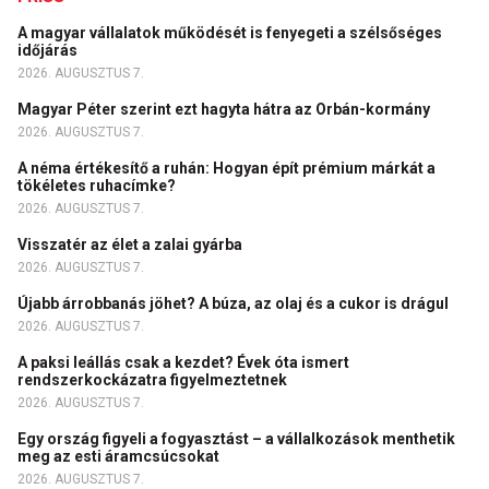
A magyar vállalatok működését is fenyegeti a szélsőséges
időjárás
2026. AUGUSZTUS 7.
Magyar Péter szerint ezt hagyta hátra az Orbán-kormány
2026. AUGUSZTUS 7.
A néma értékesítő a ruhán: Hogyan épít prémium márkát a
tökéletes ruhacímke?
2026. AUGUSZTUS 7.
Visszatér az élet a zalai gyárba
2026. AUGUSZTUS 7.
Újabb árrobbanás jöhet? A búza, az olaj és a cukor is drágul
2026. AUGUSZTUS 7.
A paksi leállás csak a kezdet? Évek óta ismert
rendszerkockázatra figyelmeztetnek
2026. AUGUSZTUS 7.
Egy ország figyeli a fogyasztást – a vállalkozások menthetik
meg az esti áramcsúcsokat
2026. AUGUSZTUS 7.