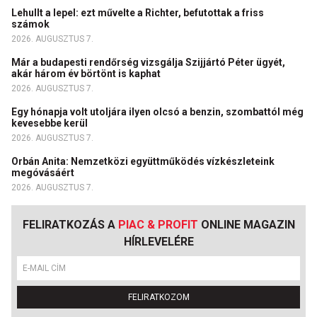
Lehullt a lepel: ezt művelte a Richter, befutottak a friss
számok
2026. AUGUSZTUS 7.
Már a budapesti rendőrség vizsgálja Szijjártó Péter ügyét,
akár három év börtönt is kaphat
2026. AUGUSZTUS 7.
Egy hónapja volt utoljára ilyen olcsó a benzin, szombattól még
kevesebbe kerül
2026. AUGUSZTUS 7.
Orbán Anita: Nemzetközi együttműködés vízkészleteink
megóvásáért
2026. AUGUSZTUS 7.
FELIRATKOZÁS A
PIAC & PROFIT
ONLINE MAGAZIN
HÍRLEVELÉRE
FELIRATKOZOM