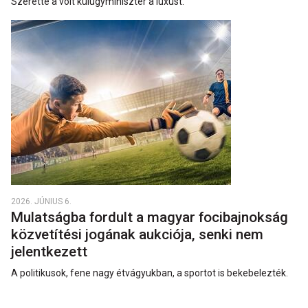
Szerette a volt külügyminiszter a luxust.
2026. JÚNIUS 6.
Mulatságba fordult a magyar focibajnokság
közvetítési jogának aukciója, senki nem
jelentkezett
A politikusok, fene nagy étvágyukban, a sportot is bekebelezték.