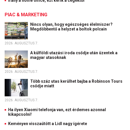
Irány a home office, ezt kérik a cégektől
PIAC & MARKETING
Nincs olyan, hogy egészséges élelmiszer?
Megdöbbentő a helyzet a boltok polcain
2026. AUGUSZTUS 7.
A külföldi utazási iroda csődje után üzentek a
magyar utasoknak
2026. AUGUSZTUS 7.
Több száz utas kerülhet bajba a Robinson Tours
csődje miatt
2026. AUGUSZTUS 7.
Ha ilyen Xiaomi telefonja van, ezt érdemes azonnal
kikapcsolni!
Keményen visszaütött a Lidl nagy ígérete