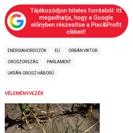
Tájékozódjon hiteles forrásból: itt
megadhatja, hogy a Google
előnyben részesítse a Piac&Profit
cikkeit!
ENERGIAHORDOZÓK
EU
ORBÁN VIKTOR
OROSZORSZÁG
PARLAMENT
UKRÁN-OROSZ HÁBORÚ
VÉLEMÉNYVEZÉR