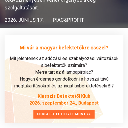
szolgáltatásait.
2026. JÚNIUS 17.
PIAC&PROFIT
Mi vár a magyar befektetőkre ősszel?
Mit jelentenek az adózási és szabályozási változások
a befektetők számára?
Merre tart az állampapírpiac?
Hogyan érdemes gondolkodni a hosszú távú
megtakarításokról és az ingatlanbefektetésekről?
Klasszis Befektetői Klub
2026. szeptember 24., Budapest
FOGLALJA LE HELYÉT MOST >>