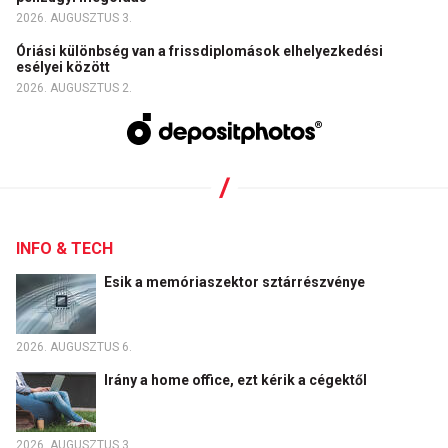
2026. AUGUSZTUS 3.
Óriási különbség van a frissdiplomások elhelyezkedési
esélyei között
2026. AUGUSZTUS 2.
INFO & TECH
Esik a memóriaszektor sztárrészvénye
2026. AUGUSZTUS 6.
Irány a home office, ezt kérik a cégektől
2026. AUGUSZTUS 3.