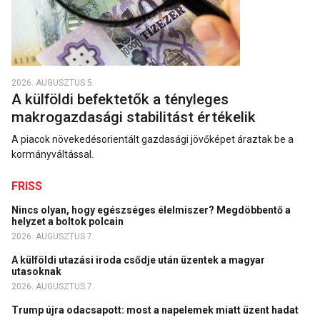
2026. AUGUSZTUS 5.
A külföldi befektetők a tényleges
makrogazdasági stabilitást értékelik
A piacok növekedésorientált gazdasági jövőképet áraztak be a
kormányváltással.
FRISS
Nincs olyan, hogy egészséges élelmiszer? Megdöbbentő a
helyzet a boltok polcain
2026. AUGUSZTUS 7.
A külföldi utazási iroda csődje után üzentek a magyar
utasoknak
2026. AUGUSZTUS 7.
Trump újra odacsapott: most a napelemek miatt üzent hadat