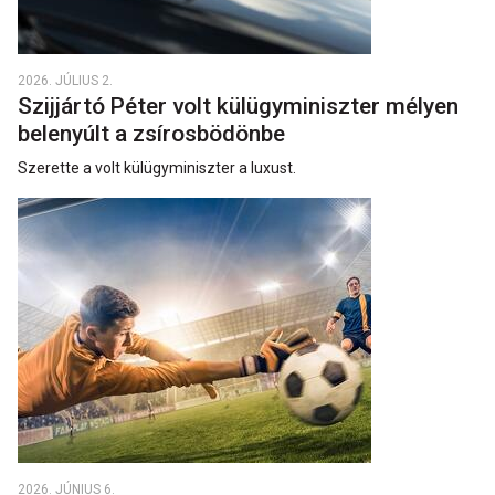
2026. JÚLIUS 2.
Szijjártó Péter volt külügyminiszter mélyen
belenyúlt a zsírosbödönbe
Szerette a volt külügyminiszter a luxust.
2026. JÚNIUS 6.