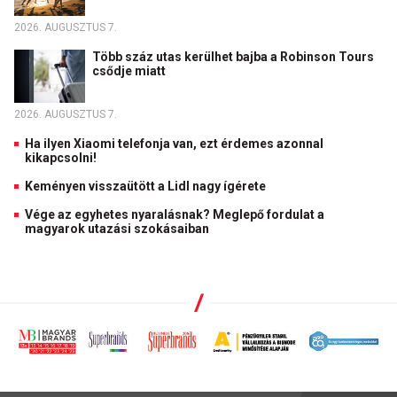
2026. AUGUSZTUS 7.
Több száz utas kerülhet bajba a Robinson Tours
csődje miatt
2026. AUGUSZTUS 7.
Ha ilyen Xiaomi telefonja van, ezt érdemes azonnal
kikapcsolni!
Keményen visszaütött a Lidl nagy ígérete
Vége az egyhetes nyaralásnak? Meglepő fordulat a
magyarok utazási szokásaiban