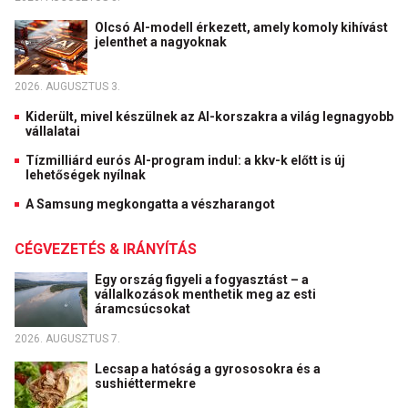
Olcsó AI-modell érkezett, amely komoly kihívást
jelenthet a nagyoknak
2026. AUGUSZTUS 3.
Kiderült, mivel készülnek az AI-korszakra a világ legnagyobb
vállalatai
Tízmilliárd eurós AI-program indul: a kkv-k előtt is új
lehetőségek nyílnak
A Samsung megkongatta a vészharangot
CÉGVEZETÉS & IRÁNYÍTÁS
Egy ország figyeli a fogyasztást – a
vállalkozások menthetik meg az esti
áramcsúcsokat
2026. AUGUSZTUS 7.
Lecsap a hatóság a gyrososokra és a
sushiéttermekre