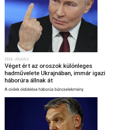
2026. JÚLIUS 6.
Véget ért az oroszok különleges
hadművelete Ukrajnában, immár igazi
háborúra állnak át
A civilek öldöklése háborús bűncselekmény.