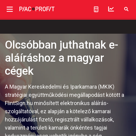
Olcsóbban juthatnak e-
aláíráshoz a magyar
cégek
A Magyar Kereskedelmi és Iparkamara (MKIK)
stratégiai együttműködési megállapodást kötött a
FlintSign.hu minősített elektronikus aláírás-
szolgáltatóval, ez alapján a kötelező kamarai
hozzájárulást fizető, regisztrált vállalkozások,
valamint a területi kamarák önkéntes tagjai
kedvezményesen vehetik igénybe a cég