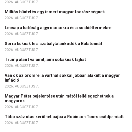
2026. AUGUSZTUS 7.
Milliós büntetés egy ismert magyar fodrászcégnek
2026. AUGUSZTUS 7.
Lecsap a hatóság a gyrososokra és a sushiéttermekre
2026. AUGUSZTUS 7.
Sorra buknak le a szabálytalankodók a Balatonnál
2026. AUGUSZTUS 7.
Trump aláírt valamit, ami sokaknak fájhat
2026. AUGUSZTUS 7.
Van ok az örömre: a vártnál sokkal jobban alakult a magyar
infláció
2026. AUGUSZTUS 7.
Magyar Péter bejelentése után mától fellélegezhetnek a
magyarok
2026. AUGUSZTUS 7.
Több száz utas kerülhet bajba a Robinson Tours csődje miatt
2026. AUGUSZTUS 7.