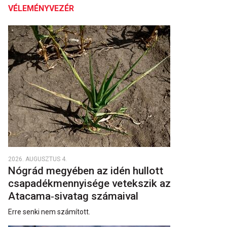
VÉLEMÉNYVEZÉR
2026. AUGUSZTUS 4.
Nógrád megyében az idén hullott
csapadékmennyisége vetekszik az
Atacama‑sivatag számaival
Erre senki nem számított.