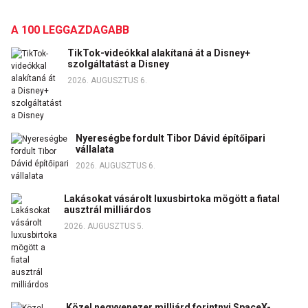
A 100 LEGGAZDAGABB
TikTok-videókkal alakítaná át a Disney+
szolgáltatást a Disney
2026. AUGUSZTUS 6.
Nyereségbe fordult Tibor Dávid építőipari
vállalata
2026. AUGUSZTUS 6.
Lakásokat vásárolt luxusbirtoka mögött a fiatal
ausztrál milliárdos
2026. AUGUSZTUS 5.
Közel negyvenezer milliárd forintnyi SpaceX-