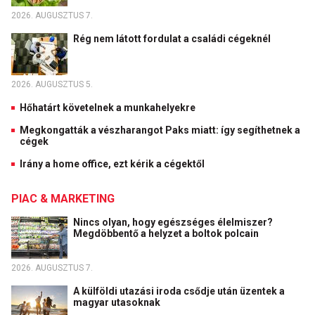
2026. AUGUSZTUS 7.
Rég nem látott fordulat a családi cégeknél
2026. AUGUSZTUS 5.
Hőhatárt követelnek a munkahelyekre
Megkongatták a vészharangot Paks miatt: így segíthetnek a
cégek
Irány a home office, ezt kérik a cégektől
PIAC & MARKETING
Nincs olyan, hogy egészséges élelmiszer?
Megdöbbentő a helyzet a boltok polcain
2026. AUGUSZTUS 7.
A külföldi utazási iroda csődje után üzentek a
magyar utasoknak