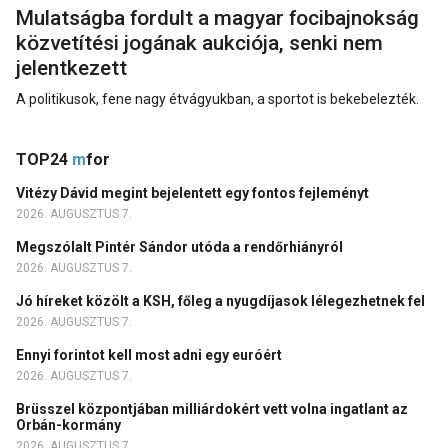
Mulatságba fordult a magyar focibajnokság
közvetítési jogának aukciója, senki nem
jelentkezett
A politikusok, fene nagy étvágyukban, a sportot is bekebelezték.
TOP24
m
for
Vitézy Dávid megint bejelentett egy fontos fejleményt
2026. AUGUSZTUS 7.
Megszólalt Pintér Sándor utóda a rendőrhiányról
2026. AUGUSZTUS 7.
Jó híreket közölt a KSH, főleg a nyugdíjasok lélegezhetnek fel
2026. AUGUSZTUS 7.
Ennyi forintot kell most adni egy euróért
2026. AUGUSZTUS 7.
Brüsszel központjában milliárdokért vett volna ingatlant az
Orbán-kormány
2026. AUGUSZTUS 7.