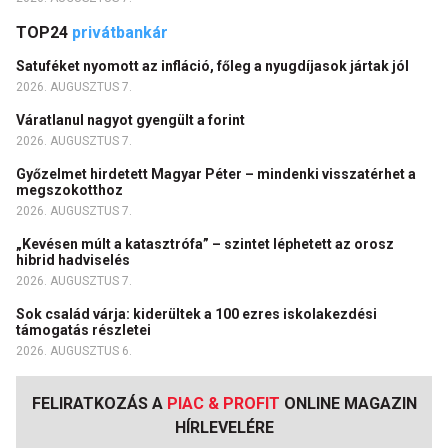
TOP24
privátbankár
Satuféket nyomott az infláció, főleg a nyugdíjasok jártak jól
2026. AUGUSZTUS 7.
Váratlanul nagyot gyengült a forint
2026. AUGUSZTUS 7.
Győzelmet hirdetett Magyar Péter – mindenki visszatérhet a
megszokotthoz
2026. AUGUSZTUS 7.
„Kevésen múlt a katasztrófa” – szintet léphetett az orosz
hibrid hadviselés
2026. AUGUSZTUS 7.
Sok család várja: kiderültek a 100 ezres iskolakezdési
támogatás részletei
2026. AUGUSZTUS 6.
FELIRATKOZÁS A
PIAC & PROFIT
ONLINE MAGAZIN
HÍRLEVELÉRE