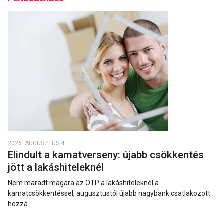
2026. AUGUSZTUS 4.
Elindult a kamatverseny: újabb csökkentés
jött a lakáshiteleknél
Nem maradt magára az OTP a lakáshiteleknél a
kamatcsökkentéssel, augusztustól újabb nagybank csatlakozott
hozzá.