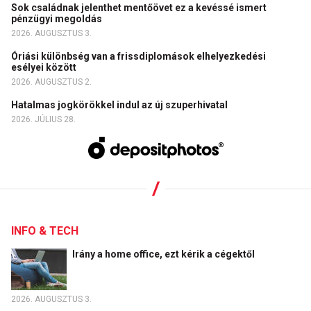
Sok családnak jelenthet mentőövet ez a kevéssé ismert
pénzügyi megoldás
2026. AUGUSZTUS 3.
Óriási különbség van a frissdiplomások elhelyezkedési
esélyei között
2026. AUGUSZTUS 2.
Hatalmas jogkörökkel indul az új szuperhivatal
2026. JÚLIUS 28.
INFO & TECH
Irány a home office, ezt kérik a cégektől
2026. AUGUSZTUS 3.