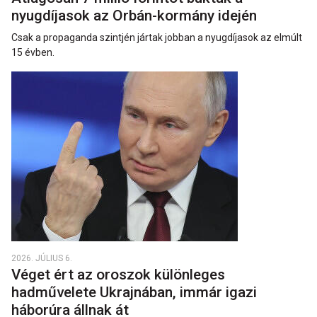
nyugdíjasok az Orbán-kormány idején
Csak a propaganda szintjén jártak jobban a nyugdíjasok az elmúlt
15 évben.
2026. JÚLIUS 6.
Véget ért az oroszok különleges
hadművelete Ukrajnában, immár igazi
háborúra állnak át