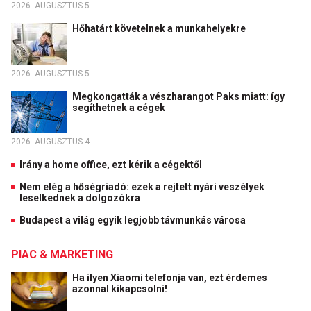
2026. AUGUSZTUS 5.
Hőhatárt követelnek a munkahelyekre
2026. AUGUSZTUS 5.
Megkongatták a vészharangot Paks miatt: így
segíthetnek a cégek
2026. AUGUSZTUS 4.
Irány a home office, ezt kérik a cégektől
Nem elég a hőségriadó: ezek a rejtett nyári veszélyek
leselkednek a dolgozókra
Budapest a világ egyik legjobb távmunkás városa
PIAC & MARKETING
Ha ilyen Xiaomi telefonja van, ezt érdemes
azonnal kikapcsolni!