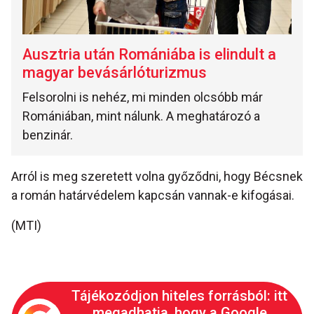
Ausztria után Romániába is elindult a
magyar bevásárlóturizmus
Felsorolni is nehéz, mi minden olcsóbb már
Romániában, mint nálunk. A meghatározó a
benzinár.
Arról is meg szeretett volna győződni, hogy Bécsnek
a román határvédelem kapcsán vannak-e kifogásai.
(MTI)
Tájékozódjon hiteles forrásból: itt
megadhatja, hogy a Google