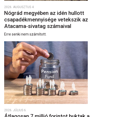
2026. AUGUSZTUS 4.
Nógrád megyében az idén hullott
csapadékmennyisége vetekszik az
Atacama‑sivatag számaival
Erre senki nem számított.
2026. JÚLIUS 6.
Átlagosan 7 millió forintot buktak a