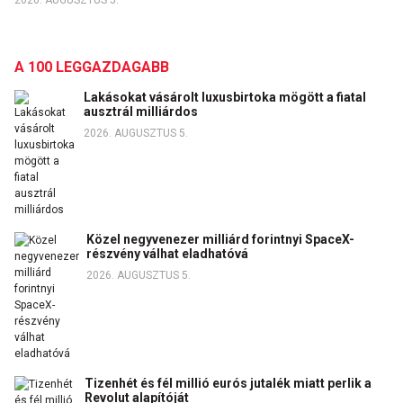
A 100 LEGGAZDAGABB
Lakásokat vásárolt luxusbirtoka mögött a fiatal
ausztrál milliárdos
2026. AUGUSZTUS 5.
Közel negyvenezer milliárd forintnyi SpaceX-
részvény válhat eladhatóvá
2026. AUGUSZTUS 5.
Tizenhét és fél millió eurós jutalék miatt perlik a
Revolut alapítóját