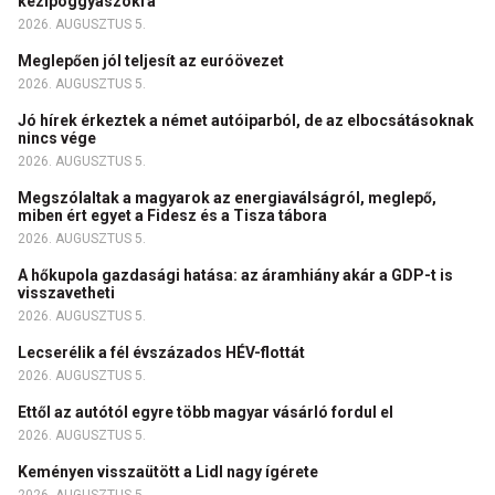
kézipoggyászokra
2026. AUGUSZTUS 5.
Meglepően jól teljesít az euróövezet
2026. AUGUSZTUS 5.
Jó hírek érkeztek a német autóiparból, de az elbocsátásoknak
nincs vége
2026. AUGUSZTUS 5.
Megszólaltak a magyarok az energiaválságról, meglepő,
miben ért egyet a Fidesz és a Tisza tábora
2026. AUGUSZTUS 5.
A hőkupola gazdasági hatása: az áramhiány akár a GDP-t is
visszavetheti
2026. AUGUSZTUS 5.
Lecserélik a fél évszázados HÉV-flottát
2026. AUGUSZTUS 5.
Ettől az autótól egyre több magyar vásárló fordul el
2026. AUGUSZTUS 5.
Keményen visszaütött a Lidl nagy ígérete
2026. AUGUSZTUS 5.