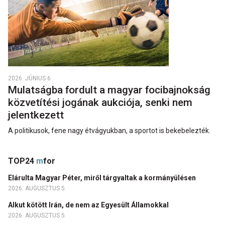
2026. JÚNIUS 6.
Mulatságba fordult a magyar focibajnokság
közvetítési jogának aukciója, senki nem
jelentkezett
A politikusok, fene nagy étvágyukban, a sportot is bekebelezték.
TOP24
m
for
Elárulta Magyar Péter, miről tárgyaltak a kormányülésen
2026. AUGUSZTUS 5.
Alkut kötött Irán, de nem az Egyesült Államokkal
2026. AUGUSZTUS 5.