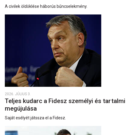
A civilek öldöklése háborús bűncselekmény.
2026. JÚLIUS 3.
Teljes kudarc a Fidesz személyi és tartalmi
megújulása
Saját esélyét játssza el a Fidesz.