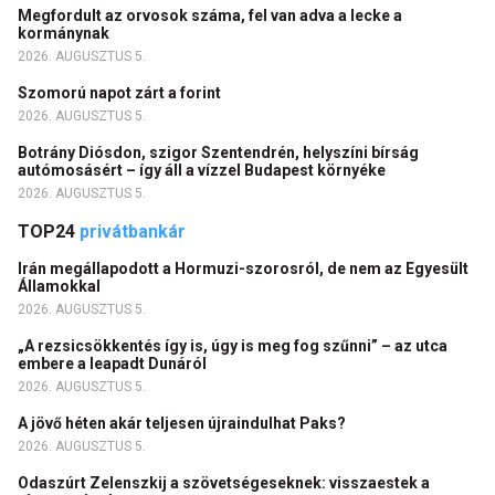
Megfordult az orvosok száma, fel van adva a lecke a
kormánynak
2026. AUGUSZTUS 5.
Szomorú napot zárt a forint
2026. AUGUSZTUS 5.
Botrány Diósdon, szigor Szentendrén, helyszíni bírság
autómosásért – így áll a vízzel Budapest környéke
2026. AUGUSZTUS 5.
TOP24
privátbankár
Irán megállapodott a Hormuzi-szorosról, de nem az Egyesült
Államokkal
2026. AUGUSZTUS 5.
„A rezsicsökkentés így is, úgy is meg fog szűnni” – az utca
embere a leapadt Dunáról
2026. AUGUSZTUS 5.
A jövő héten akár teljesen újraindulhat Paks?
2026. AUGUSZTUS 5.
Odaszúrt Zelenszkij a szövetségeseknek: visszaestek a