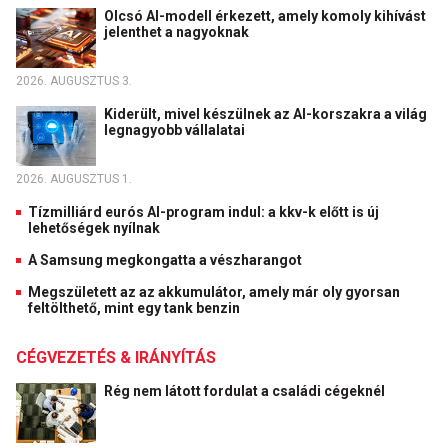
Olcsó AI-modell érkezett, amely komoly kihívást
jelenthet a nagyoknak
2026. AUGUSZTUS 3.
Kiderült, mivel készülnek az AI-korszakra a világ
legnagyobb vállalatai
2026. AUGUSZTUS 1.
Tízmilliárd eurós AI-program indul: a kkv-k előtt is új
lehetőségek nyílnak
A Samsung megkongatta a vészharangot
Megszületett az az akkumulátor, amely már oly gyorsan
feltölthető, mint egy tank benzin
CÉGVEZETÉS & IRÁNYÍTÁS
Rég nem látott fordulat a családi cégeknél