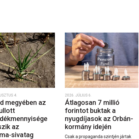
USZTUS 4.
2026. JÚLIUS 6.
d megyében az
Átlagosan 7 millió
ullott
forintot buktak a
dékmennyisége
nyugdíjasok az Orbán-
szik az
kormány idején
ma‑sivatag
Csak a propaganda szintjén jártak