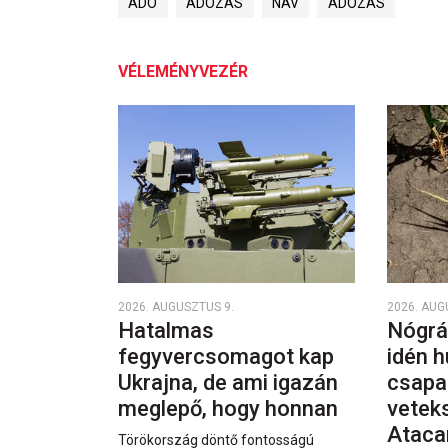
ADÓ
ADÓZÁS
NAV
ADÓZÁS
VÉLEMÉNYVEZÉR
2026. AUGUSZTUS 9.
2026. AUG
Hatalmas
Nógrá
fegyvercsomagot kap
idén h
Ukrajna, de ami igazán
csapa
meglepő, hogy honnan
vetek
Ataca
Törökország döntő fontosságú