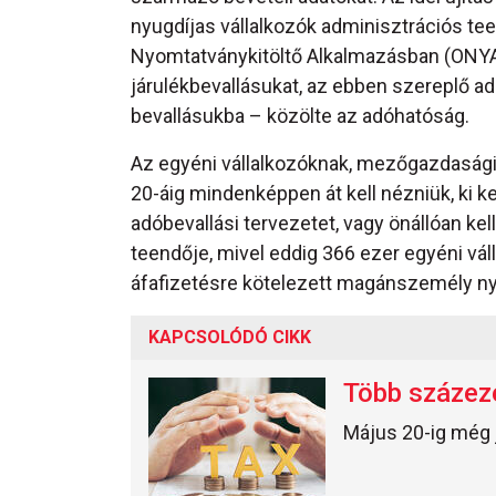
nyugdíjas vállalkozók adminisztrációs tee
Nyomtatványkitöltő Alkalmazásban (ONYA
járulékbevallásukat, az ebben szereplő a
bevallásukba – közölte az adóhatóság.
Az egyéni vállalkozóknak, mezőgazdasági
20-áig mindenképpen át kell nézniük, ki kel
adóbevallási tervezetet, vagy önállóan k
teendője, mivel eddig 366 ezer egyéni vá
áfafizetésre kötelezett magánszemély nyú
KAPCSOLÓDÓ CIKK
Több százeze
Május 20-ig még j