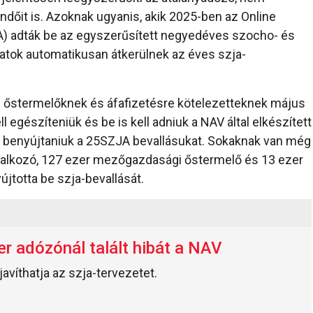
ndőit is. Azoknak ugyanis, akik 2025-ben az Online
) adták be az egyszerűsített negyedéves szocho- és
datok automatikusan átkerülnek az éves szja-
 őstermelőknek és áfafizetésre kötelezetteknek május
l egészíteniük és be is kell adniuk a NAV által elkészített
ell benyújtaniuk a 25SZJA bevallásukat. Sokaknak van még
llalkozó, 127 ezer mezőgazdasági őstermelő és 13 ezer
jtotta be szja-bevallását.
r adózónál talált hibát a NAV
avíthatja az szja-tervezetet.