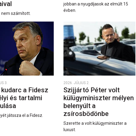
ival
jobban a nyugdíjasok az elmúlt 15
évben.
i nem számított.
US 3.
2026. JÚLIUS 2.
 kudarc a Fidesz
Szijjártó Péter volt
yi és tartalmi
külügyminiszter mélyen
ulása
belenyúlt a
zsírosbödönbe
yét játssza el a Fidesz.
Szerette a volt külügyminiszter a
luxust.