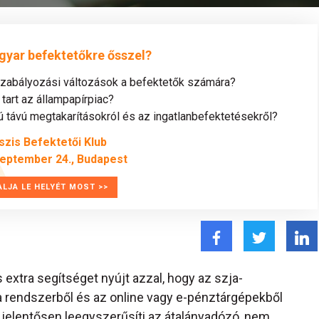
gyar befektetőkre ősszel?
szabályozási változások a befektetők számára?
tart az állampapírpiac?
távú megtakarításokról és az ingatlanbefektetésekről?
szis Befektetői Klub
zeptember 24., Budapest
ALJA LE HELYÉT MOST >>
 extra segítséget nyújt azzal, hogy az szja-
a rendszerből és az online vagy e-pénztárgépekből
s jelentősen leegyszerűsíti az átalányadózó, nem