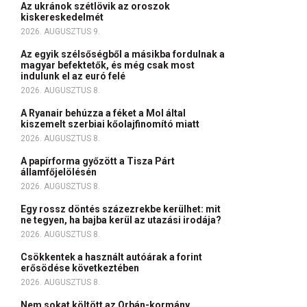
Az ukránok szétlövik az oroszok
kiskereskedelmét
2026. AUGUSZTUS 9.
Az egyik szélsőségből a másikba fordulnak a
magyar befektetők, és még csak most
indulunk el az euró felé
2026. AUGUSZTUS 8.
A Ryanair behúzza a féket a Mol által
kiszemelt szerbiai kőolajfinomító miatt
2026. AUGUSZTUS 8.
A papírforma győzött a Tisza Párt
államfőjelölésén
2026. AUGUSZTUS 8.
Egy rossz döntés százezrekbe kerülhet: mit
ne tegyen, ha bajba kerül az utazási irodája?
2026. AUGUSZTUS 8.
Csökkentek a használt autóárak a forint
erősödése következtében
2026. AUGUSZTUS 8.
Nem sokat költött az Orbán-kormány