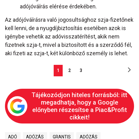
adójóváírás elérése érdekében.
Az adójóváírásra való jogosultsághoz szja-fizetőnek
kell lenni, de a nyugdíjbiztosítás esetében azok is
igénybe vehetik az adóvisszatérítést, akik nem
fizetnek szja-t, mivel a biztosított és a szerződő fél,
aki fizeti az szja-t, két különböző személy is lehet.
1
2
3
Tájékozódjon hiteles forrásból: itt
megadhatja, hogy a Google
előnyben részesítse a Piac&Profit
cikkeit!
ADÓ
ADÓZÁS
GRANTIS
ADÓZÁS