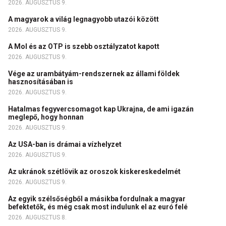
2026. AUGUSZTUS 9.
A magyarok a világ legnagyobb utazói között
2026. AUGUSZTUS 9.
A Mol és az OTP is szebb osztályzatot kapott
2026. AUGUSZTUS 9.
Vége az urambátyám-rendszernek az állami földek
hasznosításában is
2026. AUGUSZTUS 9.
Hatalmas fegyvercsomagot kap Ukrajna, de ami igazán
meglepő, hogy honnan
2026. AUGUSZTUS 9.
Az USA-ban is drámai a vízhelyzet
2026. AUGUSZTUS 9.
Az ukránok szétlövik az oroszok kiskereskedelmét
2026. AUGUSZTUS 9.
Az egyik szélsőségből a másikba fordulnak a magyar
befektetők, és még csak most indulunk el az euró felé
2026. AUGUSZTUS 8.