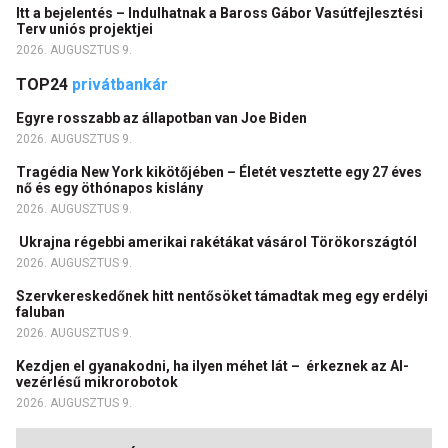
Itt a bejelentés – Indulhatnak a Baross Gábor Vasútfejlesztési
Terv uniós projektjei
2026. AUGUSZTUS 9.
TOP24
privátbankár
Egyre rosszabb az állapotban van Joe Biden
2026. AUGUSZTUS 9.
Tragédia New York kikötőjében – Életét vesztette egy 27 éves
nő és egy öthónapos kislány
2026. AUGUSZTUS 9.
Ukrajna régebbi amerikai rakétákat vásárol Törökországtól
2026. AUGUSZTUS 9.
Szervkereskedőnek hitt nentősöket támadtak meg egy erdélyi
faluban
2026. AUGUSZTUS 9.
Kezdjen el gyanakodni, ha ilyen méhet lát – érkeznek az AI-
vezérlésű mikrorobotok
2026. AUGUSZTUS 9.