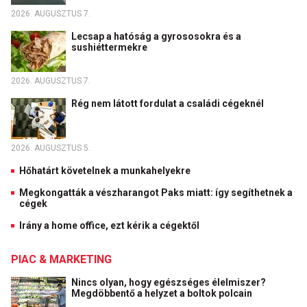
2026. AUGUSZTUS 7.
Lecsap a hatóság a gyrososokra és a
sushiéttermekre
2026. AUGUSZTUS 7.
Rég nem látott fordulat a családi cégeknél
2026. AUGUSZTUS 5.
Hőhatárt követelnek a munkahelyekre
Megkongatták a vészharangot Paks miatt: így segíthetnek a
cégek
Irány a home office, ezt kérik a cégektől
PIAC & MARKETING
Nincs olyan, hogy egészséges élelmiszer?
Megdöbbentő a helyzet a boltok polcain