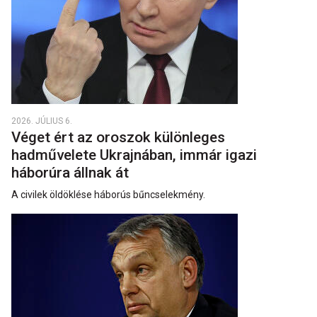
2026. JÚLIUS 6.
Véget ért az oroszok különleges
hadművelete Ukrajnában, immár igazi
háborúra állnak át
A civilek öldöklése háborús bűncselekmény.