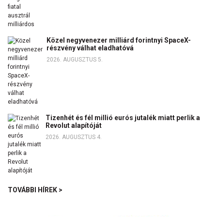
Közel negyvenezer milliárd forintnyi SpaceX-
részvény válhat eladhatóvá
2026. AUGUSZTUS 5.
Tizenhét és fél millió eurós jutalék miatt perlik a
Revolut alapítóját
2026. AUGUSZTUS 4.
TOVÁBBI HÍREK >