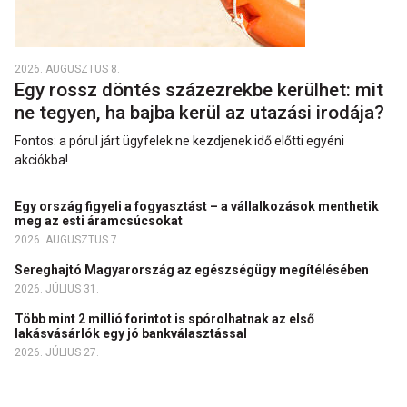
2026. AUGUSZTUS 8.
Egy rossz döntés százezrekbe kerülhet: mit
ne tegyen, ha bajba kerül az utazási irodája?
Fontos: a pórul járt ügyfelek ne kezdjenek idő előtti egyéni
akciókba!
Egy ország figyeli a fogyasztást – a vállalkozások menthetik
meg az esti áramcsúcsokat
2026. AUGUSZTUS 7.
Sereghajtó Magyarország az egészségügy megítélésében
2026. JÚLIUS 31.
Több mint 2 millió forintot is spórolhatnak az első
lakásvásárlók egy jó bankválasztással
2026. JÚLIUS 27.