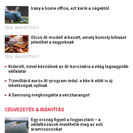
Irány a home office, ezt kérik a cégektől
2026. AUGUSZTUS 3.
Olcsó AI-modell érkezett, amely komoly kihívást
jelenthet a nagyoknak
2026. AUGUSZTUS 3.
Kiderült, mivel készülnek az AI-korszakra a világ legnagyobb
vállalatai
Tízmilliárd eurós AI-program indul: a kkv-k előtt is új
lehetőségek nyílnak
A Samsung megkongatta a vészharangot
CÉGVEZETÉS & IRÁNYÍTÁS
Egy ország figyeli a fogyasztást – a
vállalkozások menthetik meg az esti
áramcsúcsokat