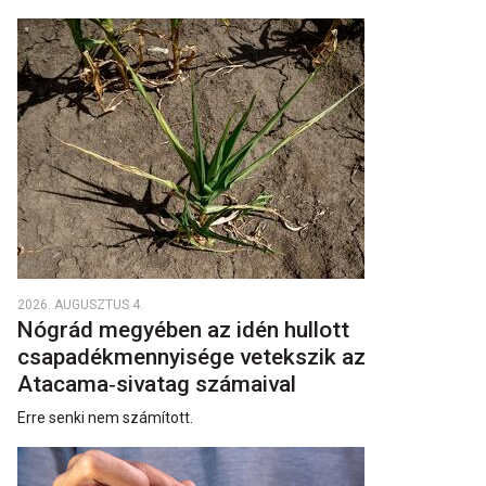
2026. AUGUSZTUS 4.
Nógrád megyében az idén hullott
csapadékmennyisége vetekszik az
Atacama‑sivatag számaival
Erre senki nem számított.