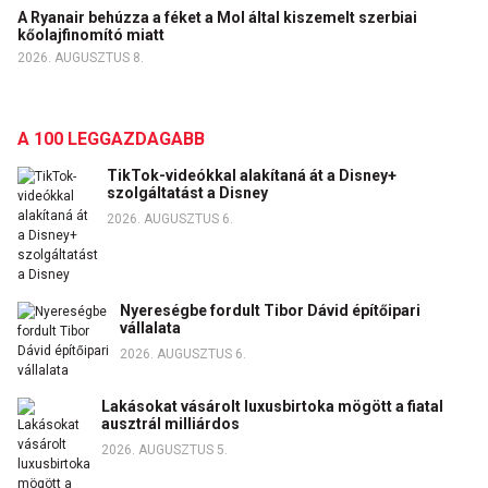
A Ryanair behúzza a féket a Mol által kiszemelt szerbiai
kőolajfinomító miatt
2026. AUGUSZTUS 8.
A 100 LEGGAZDAGABB
TikTok-videókkal alakítaná át a Disney+
szolgáltatást a Disney
2026. AUGUSZTUS 6.
Nyereségbe fordult Tibor Dávid építőipari
vállalata
2026. AUGUSZTUS 6.
Lakásokat vásárolt luxusbirtoka mögött a fiatal
ausztrál milliárdos
2026. AUGUSZTUS 5.