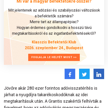
Mi vár a magyar befektetőkre ősszel?
Mit jelentenek az adózási és szabályozási változások
a befektetők számára?
Merre tart az állampapírpiac?
Hogyan érdemes gondolkodni a hosszú távú
megtakarításokról és az ingatlanbefektetésekről?
Klasszis Befektetői Klub
2026. szeptember 24., Budapest
FOGLALJA LE HELYÉT MOST >>
Jövőre akár 280 ezer forintos adóvisszatérítés is
járhat a nyugdíjra takarékoskodóknak az idei
megtakarításuk után. A Grantis szakértői felhívták a
figyelmet, hogy az adójóváírás megszerzésére év