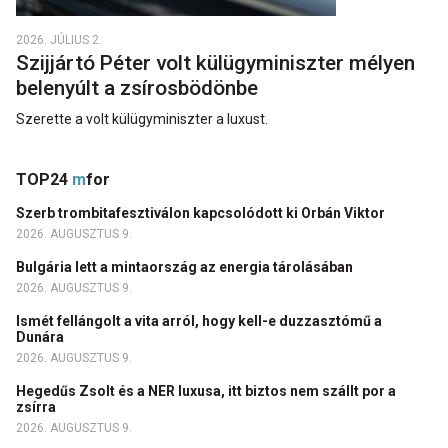
2026. JÚLIUS 2.
Szijjártó Péter volt külügyminiszter mélyen
belenyúlt a zsírosbödönbe
Szerette a volt külügyminiszter a luxust.
TOP24
m
for
Szerb trombitafesztiválon kapcsolódott ki Orbán Viktor
2026. AUGUSZTUS 9.
Bulgária lett a mintaország az energia tárolásában
2026. AUGUSZTUS 9.
Ismét fellángolt a vita arról, hogy kell-e duzzasztómű a
Dunára
2026. AUGUSZTUS 9.
Hegedűs Zsolt és a NER luxusa, itt biztos nem szállt por a
zsírra
2026. AUGUSZTUS 9.