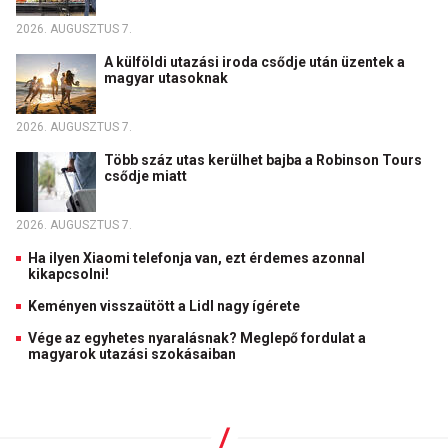
2026. AUGUSZTUS 7.
A külföldi utazási iroda csődje után üzentek a
magyar utasoknak
2026. AUGUSZTUS 7.
Több száz utas kerülhet bajba a Robinson Tours
csődje miatt
2026. AUGUSZTUS 7.
Ha ilyen Xiaomi telefonja van, ezt érdemes azonnal
kikapcsolni!
Keményen visszaütött a Lidl nagy ígérete
Vége az egyhetes nyaralásnak? Meglepő fordulat a
magyarok utazási szokásaiban