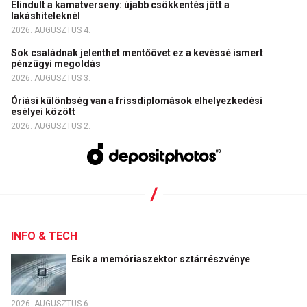
Elindult a kamatverseny: újabb csökkentés jött a
lakáshiteleknél
2026. AUGUSZTUS 4.
Sok családnak jelenthet mentőövet ez a kevéssé ismert
pénzügyi megoldás
2026. AUGUSZTUS 3.
Óriási különbség van a frissdiplomások elhelyezkedési
esélyei között
2026. AUGUSZTUS 2.
INFO & TECH
Esik a memóriaszektor sztárrészvénye
2026. AUGUSZTUS 6.