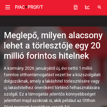
Meglepő, milyen alacsony
lehet a törlesztője egy 20
millió forintos hitelnek
A kormány 2026 januárjától új, évi nettó 1 millió
forintos otthontámogatást vezet be a közszolgálati
dolgozóknak, amely a lakáshitel törlesztésére vagy
új lakáshitelhez önerőként történő felhasználására
szolgál. Ez a támogatás jelentős könnyebbséget
jelenthet majd azoknak is, akik például az Otthon
Start program keretében veszik fel