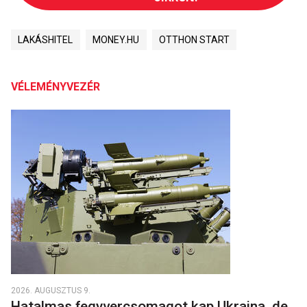
LAKÁSHITEL
MONEY.HU
OTTHON START
VÉLEMÉNYVEZÉR
2026. AUGUSZTUS 9.
Hatalmas fegyvercsomagot kap Ukrajna, de