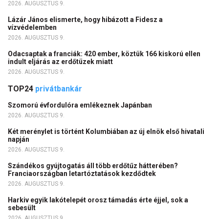
2026. AUGUSZTUS 9.
Lázár János elismerte, hogy hibázott a Fidesz a
vízvédelemben
2026. AUGUSZTUS 9.
Odacsaptak a franciák: 420 ember, köztük 166 kiskorú ellen
indult eljárás az erdőtüzek miatt
2026. AUGUSZTUS 9.
TOP24
privátbankár
Szomorú évfordulóra emlékeznek Japánban
2026. AUGUSZTUS 9.
Két merénylet is történt Kolumbiában az új elnök első hivatali
napján
2026. AUGUSZTUS 9.
Szándékos gyújtogatás áll több erdőtűz hátterében?
Franciaországban letartóztatások kezdődtek
2026. AUGUSZTUS 9.
Harkiv egyik lakótelepét orosz támadás érte éjjel, sok a
sebesült
2026. AUGUSZTUS 9.