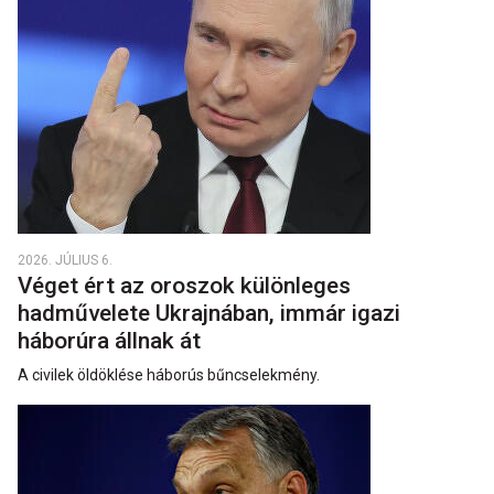
2026. JÚLIUS 6.
Véget ért az oroszok különleges
hadművelete Ukrajnában, immár igazi
háborúra állnak át
A civilek öldöklése háborús bűncselekmény.