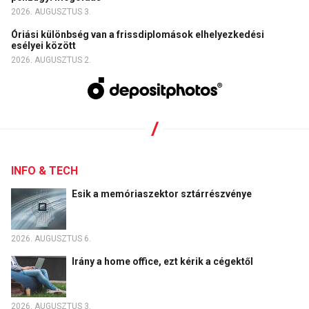
2026. AUGUSZTUS 3.
Óriási különbség van a frissdiplomások elhelyezkedési
esélyei között
2026. AUGUSZTUS 2.
INFO & TECH
Esik a memóriaszektor sztárrészvénye
2026. AUGUSZTUS 6.
Irány a home office, ezt kérik a cégektől
2026. AUGUSZTUS 3.