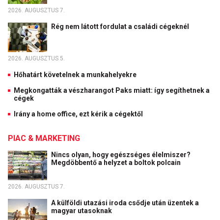
2026. AUGUSZTUS 7.
Rég nem látott fordulat a családi cégeknél
2026. AUGUSZTUS 5.
Hőhatárt követelnek a munkahelyekre
Megkongatták a vészharangot Paks miatt: így segíthetnek a
cégek
Irány a home office, ezt kérik a cégektől
PIAC & MARKETING
Nincs olyan, hogy egészséges élelmiszer?
Megdöbbentő a helyzet a boltok polcain
2026. AUGUSZTUS 7.
A külföldi utazási iroda csődje után üzentek a
magyar utasoknak