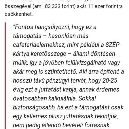
összegével (ami 83 333 forint) akár 11 ezer forintra
csökkenhet.
“Fontos hangsúlyozni, hogy ez a
támogatás – hasonlóan más
cafeteriaelemekhez, mint például a SZÉP-
kártya keretösszege – állami döntésen
múlik, így a jövőben felülvizsgálható vagy
akár meg is szüntethető. Aki arra építené a
hosszú távú pénzügyi tervét, hogy 20-25
évig ezt a juttatást kapja, annak érdemes
óvatosabban kalkulálnia. Sokkal
biztonságosabb, ha ezt a támogatást csak
egy kellemes plusz juttatásnak tekintjük,
nem pedig állandó bevételi forrásnak.