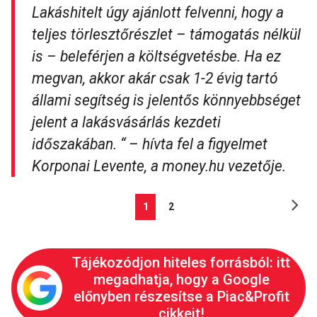
Lakáshitelt úgy ajánlott felvenni, hogy a
teljes törlesztőrészlet – támogatás nélkül
is – beleférjen a költségvetésbe. Ha ez
megvan, akkor akár csak 1-2 évig tartó
állami segítség is jelentős könnyebbséget
jelent a lakásvásárlás kezdeti
időszakában. “ – hívta fel a figyelmet
Korponai Levente, a money.hu vezetője.
1
2
Tájékozódjon hiteles forrásból: itt
megadhatja, hogy a Google
előnyben részesítse a Piac&Profit
cikkeit!