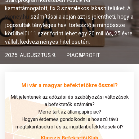
kamattámogatott, fix 3 százalékos lakáshitelüket. A
money.hu
számításai alapján azt is jelentheti, hogy a
jogosultak tényleges havi törlesztője mindössze
körülbelül 11 ezer forint lehet egy 20 milliós, 25 évre
vállalt kedvezményes hitel esetén.
2025. AUGUSZTUS 9.
PIAC&PROFIT
Mi vár a magyar befektetőkre ősszel?
Mit jelentenek az adózási és szabályozási változások
a befektetők számára?
Merre tart az állampapírpiac?
Hogyan érdemes gondolkodni a hosszú távú
megtakarításokról és az ingatlanbefektetésekről?
Klasszis Befektetői Klub