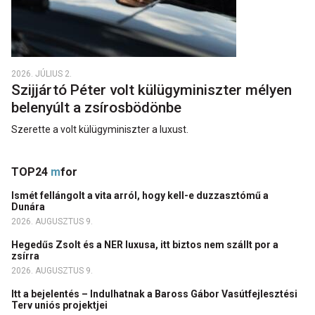
2026. JÚLIUS 2.
Szijjártó Péter volt külügyminiszter mélyen
belenyúlt a zsírosbödönbe
Szerette a volt külügyminiszter a luxust.
TOP24
m
for
Ismét fellángolt a vita arról, hogy kell-e duzzasztómű a
Dunára
2026. AUGUSZTUS 9.
Hegedűs Zsolt és a NER luxusa, itt biztos nem szállt por a
zsírra
2026. AUGUSZTUS 9.
Itt a bejelentés – Indulhatnak a Baross Gábor Vasútfejlesztési
Terv uniós projektjei