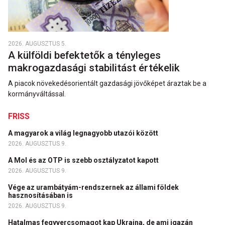
2026. AUGUSZTUS 5.
A külföldi befektetők a tényleges
makrogazdasági stabilitást értékelik
A piacok növekedésorientált gazdasági jövőképet áraztak be a
kormányváltással.
FRISS
A magyarok a világ legnagyobb utazói között
2026. AUGUSZTUS 9.
A Mol és az OTP is szebb osztályzatot kapott
2026. AUGUSZTUS 9.
Vége az urambátyám-rendszernek az állami földek
hasznosításában is
2026. AUGUSZTUS 9.
Hatalmas fegyvercsomagot kap Ukrajna, de ami igazán