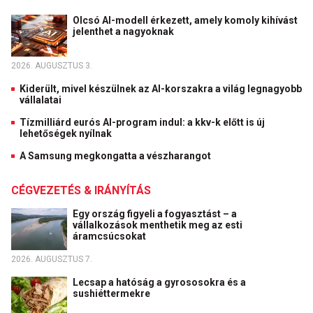
Olcsó AI-modell érkezett, amely komoly kihívást
jelenthet a nagyoknak
2026. AUGUSZTUS 3.
Kiderült, mivel készülnek az AI-korszakra a világ legnagyobb
vállalatai
Tízmilliárd eurós AI-program indul: a kkv-k előtt is új
lehetőségek nyílnak
A Samsung megkongatta a vészharangot
CÉGVEZETÉS & IRÁNYÍTÁS
Egy ország figyeli a fogyasztást – a
vállalkozások menthetik meg az esti
áramcsúcsokat
2026. AUGUSZTUS 7.
Lecsap a hatóság a gyrososokra és a
sushiéttermekre