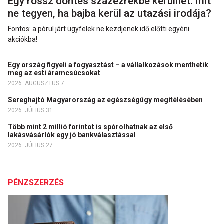
Egy rossz döntés százezrekbe kerülhet: mit
ne tegyen, ha bajba kerül az utazási irodája?
Fontos: a pórul járt ügyfelek ne kezdjenek idő előtti egyéni
akciókba!
Egy ország figyeli a fogyasztást – a vállalkozások menthetik
meg az esti áramcsúcsokat
2026. AUGUSZTUS 7.
Sereghajtó Magyarország az egészségügy megítélésében
2026. JÚLIUS 31.
Több mint 2 millió forintot is spórolhatnak az első
lakásvásárlók egy jó bankválasztással
2026. JÚLIUS 27.
PÉNZSZERZÉS