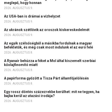
meglepő, hogy honnan
2026. AUGUSZTUS 9.
Az USA-ban is drámai a vízhelyzet
2026. AUGUSZTUS 9.
Az ukránok szétlövik az oroszok kiskereskedelmét
2026. AUGUSZTUS 9.
Az egyik szélsőségből a másikba fordulnak a magyar
befektetők, és még csak most indulunk el az euró felé
2026. AUGUSZTUS 8.
A Ryanair behúzza a féket a Mol által kiszemelt szerbiai
kőolajfinomító miatt
2026. AUGUSZTUS 8.
A papírforma győzött a Tisza Párt államfőjelölésén
2026. AUGUSZTUS 8.
Egy rossz döntés százezrekbe kerülhet: mit ne tegyen, ha
bajba kerül az utazási irodája?
2026. AUGUSZTUS 8.