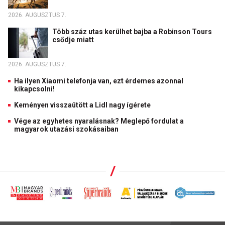
2026. AUGUSZTUS 7.
Több száz utas kerülhet bajba a Robinson Tours
csődje miatt
2026. AUGUSZTUS 7.
Ha ilyen Xiaomi telefonja van, ezt érdemes azonnal
kikapcsolni!
Keményen visszaütött a Lidl nagy ígérete
Vége az egyhetes nyaralásnak? Meglepő fordulat a
magyarok utazási szokásaiban