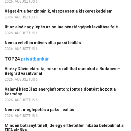
2026. AUGUSZTUS 6.
Véget ért a benzinpánik, visszaesett a kiskereskedelem
2026. AUGUSZTUS 6.
Itt az első nagy lépés az online pénztárgépek leváltása felé
2026. AUGUSZTUS 6.
Nem a véletlen műve volt a paksi leállás
2026. AUGUSZTUS 6.
TOP24
privátbankár
Vitézy Dávid elárulta, mikor szállíthat utasokat a Budapest–
Belgrád vasútvonal
2026. AUGUSZTUS 6.
Valami készül az energiafronton: fontos döntést hozott a
kormány
2026. AUGUSZTUS 6.
Nem volt meglepetés a paksi leállás
2026. AUGUSZTUS 6.
Minden botrányt túlélt, de egy érthetetlen hibába belebukhat a
FIFA elnöke