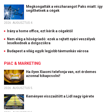
Megkongatták a vészharangot Paks miatt: így
segíthetnek a cégek
2026. AUGUSZTUS 4.
Irány a home office, ezt kérik a cégektől
Nem elég a hőségriadó: ezek a rejtett nyári veszélyek
leselkednek a dolgozókra
Budapest a világ egyik legjobb távmunkás városa
PIAC & MARKETING
Ha ilyen Xiaomi telefonja van, ezt érdemes
azonnal kikapcsolni!
2026. AUGUSZTUS 5.
Keményen visszaütött a Lidl nagy ígérete