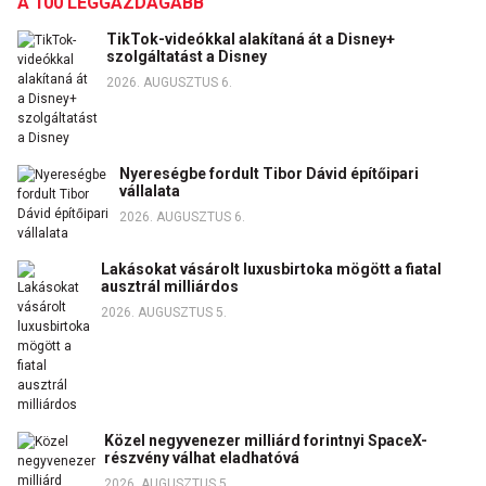
A 100 LEGGAZDAGABB
TikTok-videókkal alakítaná át a Disney+
szolgáltatást a Disney
2026. AUGUSZTUS 6.
Nyereségbe fordult Tibor Dávid építőipari
vállalata
2026. AUGUSZTUS 6.
Lakásokat vásárolt luxusbirtoka mögött a fiatal
ausztrál milliárdos
2026. AUGUSZTUS 5.
Közel negyvenezer milliárd forintnyi SpaceX-
részvény válhat eladhatóvá
2026. AUGUSZTUS 5.