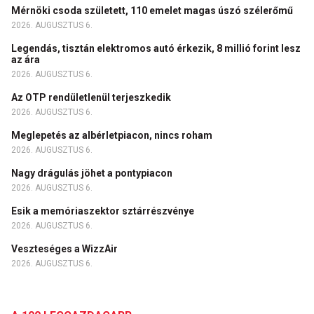
Mérnöki csoda született, 110 emelet magas úszó szélerőmű
2026. AUGUSZTUS 6.
Legendás, tisztán elektromos autó érkezik, 8 millió forint lesz
az ára
2026. AUGUSZTUS 6.
Az OTP rendületlenül terjeszkedik
2026. AUGUSZTUS 6.
Meglepetés az albérletpiacon, nincs roham
2026. AUGUSZTUS 6.
Nagy drágulás jöhet a pontypiacon
2026. AUGUSZTUS 6.
Esik a memóriaszektor sztárrészvénye
2026. AUGUSZTUS 6.
Veszteséges a WizzAir
2026. AUGUSZTUS 6.