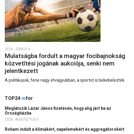
2026. JÚNIUS 6.
Mulatságba fordult a magyar focibajnokság
közvetítési jogának aukciója, senki nem
jelentkezett
A politikusok, fene nagy étvágyukban, a sportot is bekebelezték.
TOP24
m
for
Meglátszik Lázár János fizetésén, hogy alig járt be az
Országházba
2026. AUGUSZTUS 6.
Roham indult a klímákért, napelemekért és aggregátorokért