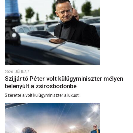
2026. JÚLIUS 2.
Szijjártó Péter volt külügyminiszter mélyen
belenyúlt a zsírosbödönbe
Szerette a volt külügyminiszter a luxust.