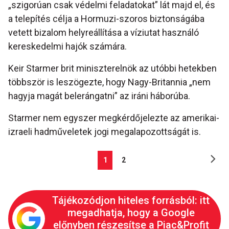
„szigorúan csak védelmi feladatokat” lát majd el, és
a telepítés célja a Hormuzi-szoros biztonságába
vetett bizalom helyreállítása a víziutat használó
kereskedelmi hajók számára.
Keir Starmer brit miniszterelnök az utóbbi hetekben
többször is leszögezte, hogy Nagy-Britannia „nem
hagyja magát belerángatni” az iráni háborúba.
Starmer nem egyszer megkérdőjelezte az amerikai-
izraeli hadműveletek jogi megalapozottságát is.
1
2
Tájékozódjon hiteles forrásból: itt
megadhatja, hogy a Google
előnyben részesítse a Piac&Profit