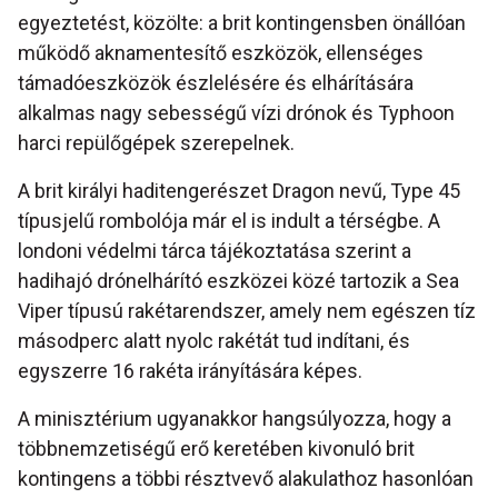
egyeztetést, közölte: a brit kontingensben önállóan
működő aknamentesítő eszközök, ellenséges
támadóeszközök észlelésére és elhárítására
alkalmas nagy sebességű vízi drónok és Typhoon
harci repülőgépek szerepelnek.
A brit királyi haditengerészet Dragon nevű, Type 45
típusjelű rombolója már el is indult a térségbe. A
londoni védelmi tárca tájékoztatása szerint a
hadihajó drónelhárító eszközei közé tartozik a Sea
Viper típusú rakétarendszer, amely nem egészen tíz
másodperc alatt nyolc rakétát tud indítani, és
egyszerre 16 rakéta irányítására képes.
A minisztérium ugyanakkor hangsúlyozza, hogy a
többnemzetiségű erő keretében kivonuló brit
kontingens a többi résztvevő alakulathoz hasonlóan