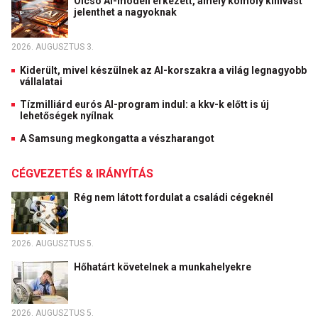
Olcsó AI-modell érkezett, amely komoly kihívást
jelenthet a nagyoknak
2026. AUGUSZTUS 3.
Kiderült, mivel készülnek az AI-korszakra a világ legnagyobb
vállalatai
Tízmilliárd eurós AI-program indul: a kkv-k előtt is új
lehetőségek nyílnak
A Samsung megkongatta a vészharangot
CÉGVEZETÉS & IRÁNYÍTÁS
Rég nem látott fordulat a családi cégeknél
2026. AUGUSZTUS 5.
Hőhatárt követelnek a munkahelyekre
2026. AUGUSZTUS 5.