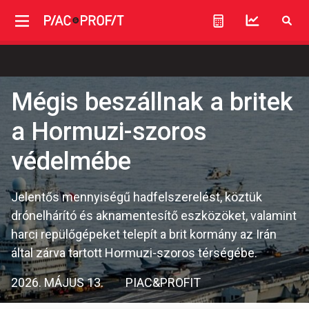
Mégis beszállnak a britek
a Hormuzi-szoros
védelmébe
Jelentős mennyiségű hadfelszerelést, köztük
drónelhárító és aknamentesítő eszközöket, valamint
harci repülőgépeket telepít a brit kormány az Irán
által zárva tartott Hormuzi-szoros térségébe.
2026. MÁJUS 13.
PIAC&PROFIT