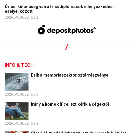
Óriási különbség van a frissdiplomások elhelyezkedési
esélyei között
2026. AUGUSZTUS 2.
INFO & TECH
Esik a memóriaszektor sztárrészvénye
2026. AUGUSZTUS 6.
Irány a home office, ezt kérik a cégektől
2026. AUGUSZTUS 3.