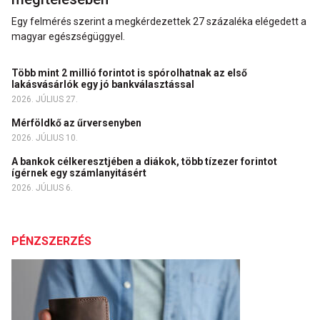
Egy felmérés szerint a megkérdezettek 27 százaléka elégedett a
magyar egészségüggyel.
Több mint 2 millió forintot is spórolhatnak az első
lakásvásárlók egy jó bankválasztással
2026. JÚLIUS 27.
Mérföldkő az űrversenyben
2026. JÚLIUS 10.
A bankok célkeresztjében a diákok, több tízezer forintot
ígérnek egy számlanyitásért
2026. JÚLIUS 6.
PÉNZSZERZÉS