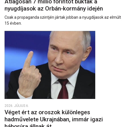
Átlagosan 7 millió forintot buktak a
nyugdíjasok az Orbán-kormány idején
Csak a propaganda szintjén jártak jobban a nyugdíjasok az elmúlt
15 évben.
2026. JÚLIUS 6.
Véget ért az oroszok különleges
hadművelete Ukrajnában, immár igazi
háborúra állnak át