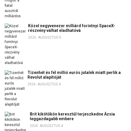
Közel negyvenezer milliárd forintnyi SpaceX-
részvény válhat eladhatóvá
2026. AUGUSZTUS 5.
Tizenhét és fél millió eurós jutalék miatt perlik a
Revolut alapítóját
2026. AUGUSZTUS 4.
Brit kikötőkön keresztül terjeszkedne Ázsia
leggazdagabb embere
2026. AUGUSZTUS 4.