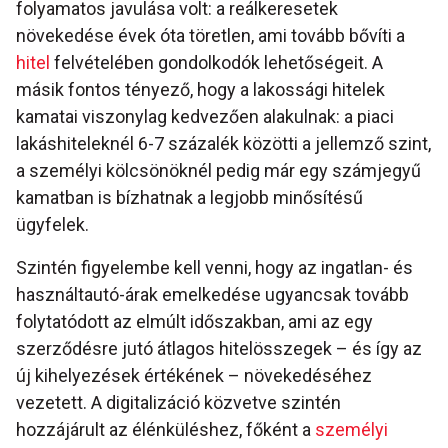
folyamatos javulása volt: a reálkeresetek
növekedése évek óta töretlen, ami tovább bővíti a
hitel
felvételében gondolkodók lehetőségeit. A
másik fontos tényező, hogy a lakossági hitelek
kamatai viszonylag kedvezően alakulnak: a piaci
lakáshiteleknél 6-7 százalék közötti a jellemző szint,
a személyi kölcsönöknél pedig már egy számjegyű
kamatban is bízhatnak a legjobb minősítésű
ügyfelek.
Szintén figyelembe kell venni, hogy az ingatlan- és
használtautó-árak emelkedése ugyancsak tovább
folytatódott az elmúlt időszakban, ami az egy
szerződésre jutó átlagos hitelösszegek – és így az
új kihelyezések értékének – növekedéséhez
vezetett. A digitalizáció közvetve szintén
hozzájárult az élénküléshez, főként a
személyi