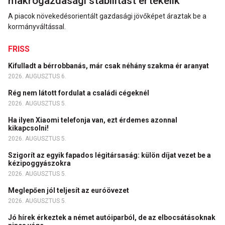
makrogazdasági stabilitást értékelik
A piacok növekedésorientált gazdasági jövőképet áraztak be a
kormányváltással.
FRISS
Kifulladt a bérrobbanás, már csak néhány szakma ér aranyat
2026. AUGUSZTUS 6.
Rég nem látott fordulat a családi cégeknél
2026. AUGUSZTUS 5.
Ha ilyen Xiaomi telefonja van, ezt érdemes azonnal
kikapcsolni!
2026. AUGUSZTUS 5.
Szigorít az egyik fapados légitársaság: külön díjat vezet be a
kézipoggyászokra
2026. AUGUSZTUS 5.
Meglepően jól teljesít az euróövezet
2026. AUGUSZTUS 5.
Jó hírek érkeztek a német autóiparból, de az elbocsátásoknak