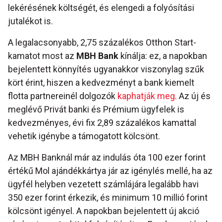
lekérésének költségét, és elengedi a folyósítási
jutalékot is.
A legalacsonyabb, 2,75 százalékos Otthon Start-
kamatot most az
MBH Bank
kínálja: ez, a napokban
bejelentett könnyítés ugyanakkor viszonylag szűk
kört érint, hiszen a kedvezményt a bank kiemelt
flotta partnereinél dolgozók
kaphatják meg
. Az új és
meglévő Privát banki és Prémium ügyfelek is
kedvezményes, évi fix 2,89 százalékos kamattal
vehetik igénybe a támogatott kölcsönt.
Az MBH Banknál már az indulás óta 100 ezer forint
értékű Mol ajándékkártya jár az igénylés mellé, ha az
ügyfél helyben vezetett számlájára legalább havi
350 ezer forint érkezik, és minimum 10 millió forint
kölcsönt igényel. A napokban bejelentett új akció