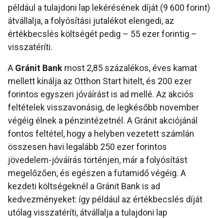
például a tulajdoni lap lekérésének díját (9 600 forint)
átvállalja, a folyósítási jutalékot elengedi, az
értékbecslés költségét pedig – 55 ezer forintig –
visszatéríti.
A
Gránit Bank
most 2,85 százalékos, éves kamat
mellett kínálja az Otthon Start hitelt, és 200 ezer
forintos egyszeri jóváírást is ad mellé. Az akciós
feltételek visszavonásig, de legkésőbb november
végéig élnek a pénzintézetnél. A Gránit akciójánál
fontos feltétel, hogy a helyben vezetett számlán
összesen havi legalább 250 ezer forintos
jövedelem-jóváírás történjen, már a folyósítást
megelőzően, és egészen a futamidő végéig. A
kezdeti költségeknél a Gránit Bank is ad
kedvezményeket: így például az értékbecslés díját
utólag visszatéríti, átvállalja a tulajdoni lap