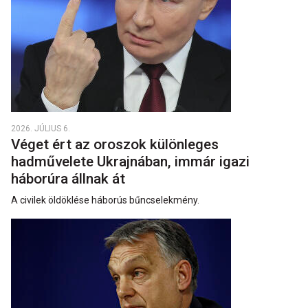
2026. JÚLIUS 6.
Véget ért az oroszok különleges
hadművelete Ukrajnában, immár igazi
háborúra állnak át
A civilek öldöklése háborús bűncselekmény.