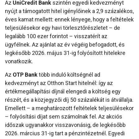
Az
UniCredit Bank
szintén egyedi kedvezményt
nyújt a támogatott hitel igénylőinek a 2,9 százalékos,
éves kamat mellett: ennek lényege, hogy a feltételek
teljesülésekor egy havi törlesztőrészletet – de
legalább 100 ezer forintot – visszatérít az
ügyfélnek. Az ajánlat az év végéig befogadott, és
legkésőbb 2026. május 31-ig folyósított hitelekre
vonatkozik.
Az
OTP Bank
több induló költségnél ad
kedvezményt az Otthon Start hitelnél: így az
értékmegállapítási díjnál elengedi a költség egy
részét, és a közjegyzői díj 50 százalékát is átvállalja.
Emellett – a meghatározott feltételek teljesülésekor
– folyósítási díjat sem számolnak fel. Az akciós
időszak ugyanakkor visszavonásig, de legkésőbb
2026. március 31-ig tart a pénzintézetnél. Egyedi