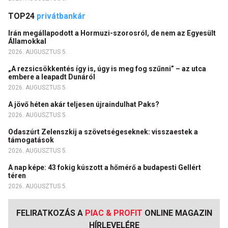
TOP24
privátbankár
Irán megállapodott a Hormuzi-szorosról, de nem az Egyesült
Államokkal
2026. AUGUSZTUS 5.
„A rezsicsökkentés így is, úgy is meg fog szűnni” – az utca
embere a leapadt Dunáról
2026. AUGUSZTUS 5.
A jövő héten akár teljesen újraindulhat Paks?
2026. AUGUSZTUS 5.
Odaszúrt Zelenszkij a szövetségeseknek: visszaestek a
támogatások
2026. AUGUSZTUS 5.
A nap képe: 43 fokig kúszott a hőmérő a budapesti Gellért
téren
2026. AUGUSZTUS 5.
FELIRATKOZÁS A
PIAC & PROFIT
ONLINE MAGAZIN
HÍRLEVELÉRE