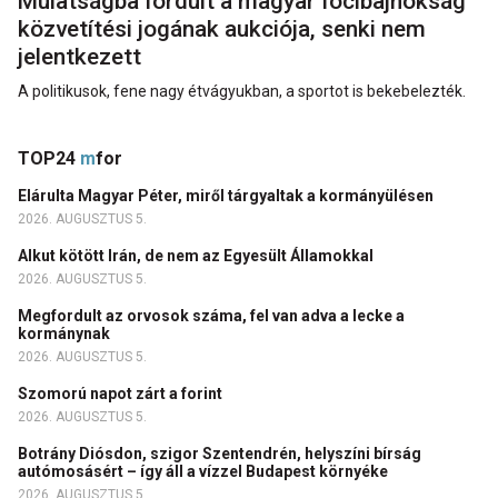
Mulatságba fordult a magyar focibajnokság
közvetítési jogának aukciója, senki nem
jelentkezett
A politikusok, fene nagy étvágyukban, a sportot is bekebelezték.
TOP24
m
for
Elárulta Magyar Péter, miről tárgyaltak a kormányülésen
2026. AUGUSZTUS 5.
Alkut kötött Irán, de nem az Egyesült Államokkal
2026. AUGUSZTUS 5.
Megfordult az orvosok száma, fel van adva a lecke a
kormánynak
2026. AUGUSZTUS 5.
Szomorú napot zárt a forint
2026. AUGUSZTUS 5.
Botrány Diósdon, szigor Szentendrén, helyszíni bírság
autómosásért – így áll a vízzel Budapest környéke
2026. AUGUSZTUS 5.