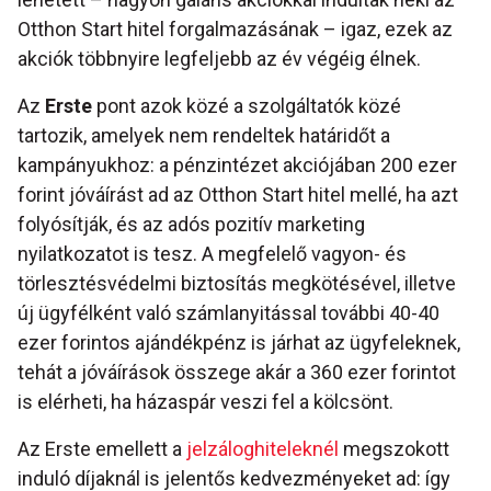
Otthon Start hitel forgalmazásának – igaz, ezek az
akciók többnyire legfeljebb az év végéig élnek.
Az
Erste
pont azok közé a szolgáltatók közé
tartozik, amelyek nem rendeltek határidőt a
kampányukhoz: a pénzintézet akciójában 200 ezer
forint jóváírást ad az Otthon Start hitel mellé, ha azt
folyósítják, és az adós pozitív marketing
nyilatkozatot is tesz. A megfelelő vagyon- és
törlesztésvédelmi biztosítás megkötésével, illetve
új ügyfélként való számlanyitással további 40-40
ezer forintos ajándékpénz is járhat az ügyfeleknek,
tehát a jóváírások összege akár a 360 ezer forintot
is elérheti, ha házaspár veszi fel a kölcsönt.
Az Erste emellett a
jelzáloghiteleknél
megszokott
induló díjaknál is jelentős kedvezményeket ad: így