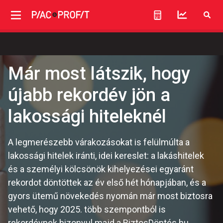
Már most látszik, hogy
újabb rekordév jön a
lakossági hiteleknél
A legmerészebb várakozásokat is felülmúlta a
lakossági hitelek iránti, idei kereslet: a lakáshitelek
és a személyi kölcsönök kihelyezései egyaránt
rekordot döntöttek az év első hét hónapjában, és a
gyors ütemű növekedés nyomán már most biztosra
vehető, hogy 2025. több szempontból is
rekordévnek bizonyul majd a BiztosDöntés.hu