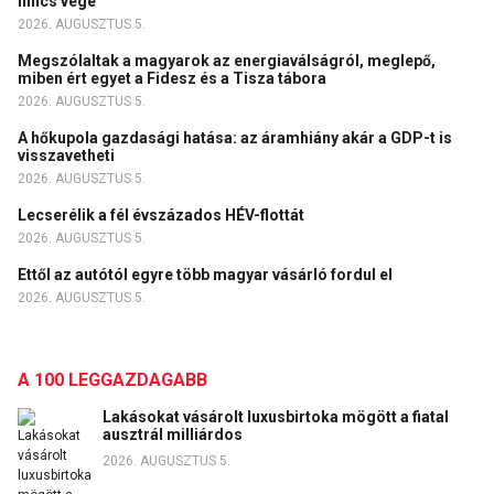
nincs vége
2026. AUGUSZTUS 5.
Megszólaltak a magyarok az energiaválságról, meglepő,
miben ért egyet a Fidesz és a Tisza tábora
2026. AUGUSZTUS 5.
A hőkupola gazdasági hatása: az áramhiány akár a GDP-t is
visszavetheti
2026. AUGUSZTUS 5.
Lecserélik a fél évszázados HÉV-flottát
2026. AUGUSZTUS 5.
Ettől az autótól egyre több magyar vásárló fordul el
2026. AUGUSZTUS 5.
A 100 LEGGAZDAGABB
Lakásokat vásárolt luxusbirtoka mögött a fiatal
ausztrál milliárdos
2026. AUGUSZTUS 5.