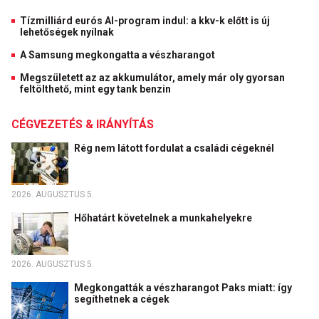
Tízmilliárd eurós AI-program indul: a kkv-k előtt is új
lehetőségek nyílnak
A Samsung megkongatta a vészharangot
Megszületett az az akkumulátor, amely már oly gyorsan
feltölthető, mint egy tank benzin
CÉGVEZETÉS & IRÁNYÍTÁS
Rég nem látott fordulat a családi cégeknél
2026. AUGUSZTUS 5.
Hőhatárt követelnek a munkahelyekre
2026. AUGUSZTUS 5.
Megkongatták a vészharangot Paks miatt: így
segíthetnek a cégek