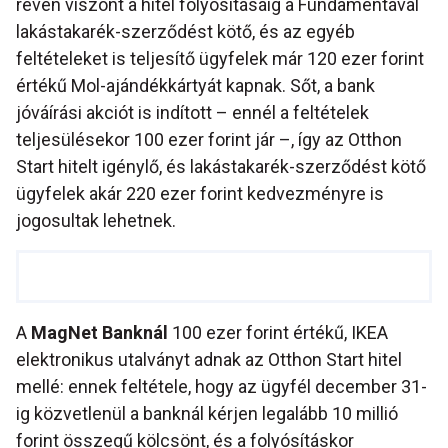
révén viszont a hitel folyósításáig a Fundamentával
lakástakarék-szerződést kötő, és az egyéb
feltételeket is teljesítő ügyfelek már 120 ezer forint
értékű Mol-ajándékkártyát kapnak. Sőt, a bank
jóváírási akciót is indított – ennél a feltételek
teljesülésekor 100 ezer forint jár –, így az Otthon
Start hitelt igénylő, és lakástakarék-szerződést kötő
ügyfelek akár 220 ezer forint kedvezményre is
jogosultak lehetnek.
A
MagNet Banknál
100 ezer forint értékű, IKEA
elektronikus utalványt adnak az Otthon Start hitel
mellé: ennek feltétele, hogy az ügyfél december 31-
ig közvetlenül a banknál kérjen legalább 10 millió
forint összegű kölcsönt, és a folyósításkor