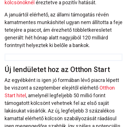
kölcsönöknél
éreztetve a pozitív hatását.
A januártól elérhető, az állami támogatás révén
kamatmentes munkáshitel ugyan nem állította a feje
tetejére a piacot, ám érezhető többletkeresletet
generált: hét hónap alatt nagyjából 120 milliárd
forintnyit helyeztek ki belőle a bankok.
Új lendületet hoz az Otthon Start
Az egyébként is igen jó formában lévő piacra lépett
be viszont a szeptember elejétől elérhető
Otthon
Start hitel
, amelynél legfeljebb 50 millió forint
támogatott kölcsönt vehetnek fel az első saját
lakásukat vásárlók. Az új, legfeljebb 3 százalékos
kamattal elérhető kölcsön szabályozását ráadásul
igen megengedőre szabták, így széles a potenciális