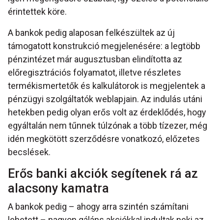
érintettek köre.
A bankok pedig alaposan felkészültek az új
támogatott konstrukció megjelenésére: a legtöbb
pénzintézet már augusztusban elindította az
előregisztrációs folyamatot, illetve részletes
termékismertetők és kalkulátorok is megjelentek a
pénzügyi szolgáltatók weblapjain. Az indulás utáni
hetekben pedig olyan erős volt az érdeklődés, hogy
egyáltalán nem tűnnek túlzónak a több tízezer, még
idén megkötött szerződésre vonatkozó, előzetes
becslések.
Erős banki akciók segítenek rá az
alacsony kamatra
A bankok pedig – ahogy arra szintén számítani
lehetett – nagyon gáláns akciókkal indultak neki az