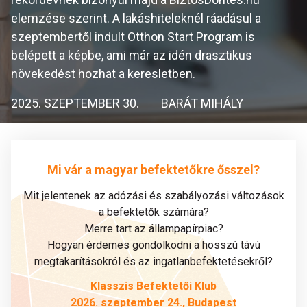
elemzése szerint. A lakáshiteleknél ráadásul a
szeptembertől indult Otthon Start Program is
belépett a képbe, ami már az idén drasztikus
növekedést hozhat a keresletben.
2025. SZEPTEMBER 30.
BARÁT MIHÁLY
Mi vár a magyar befektetőkre ősszel?
Mit jelentenek az adózási és szabályozási változások
a befektetők számára?
Merre tart az állampapírpiac?
Hogyan érdemes gondolkodni a hosszú távú
megtakarításokról és az ingatlanbefektetésekről?
Klasszis Befektetői Klub
2026. szeptember 24., Budapest