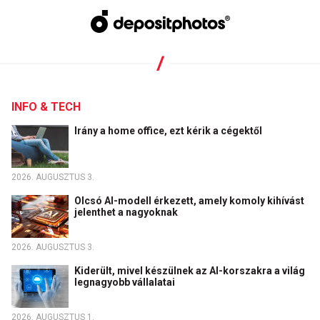
INFO & TECH
Irány a home office, ezt kérik a cégektől
2026. AUGUSZTUS 3.
Olcsó AI-modell érkezett, amely komoly kihívást
jelenthet a nagyoknak
2026. AUGUSZTUS 3.
Kiderült, mivel készülnek az AI-korszakra a világ
legnagyobb vállalatai
2026. AUGUSZTUS 1.