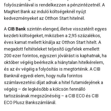
folyószámlával is rendelkezzen a pénzintézetnél. A
MagNet Bank az induló költségeknél nyújt
kedvezményeket az Otthon Start hitelnél.
A
CIB Bank
szintén elenged, illetve visszatérít egyes
kezdeti költségeket, miközben a 2,95 százalékos,
éves kamat mellett kínálja az Otthon Start hitelt. A
megadott feltételeket teljesítő ügyfelek emellett
200 ezer forintos, egyszeri jóváírást is kaphatnak, ha
október végéig beérkezik a hiánytalan hitelkérelem,
és az év végéig a folyósítás is megtörténik. A CIB
Banknál egyedi elem, hogy nulla forintos
számlavezetési díjat adnak a hitel futamidejének a
végéig – de legkésőbb a kölcsön fennálló
tartozásának megszűnéséig – a CIB ECO és CIB
ECO Plusz Bankszámlánál.