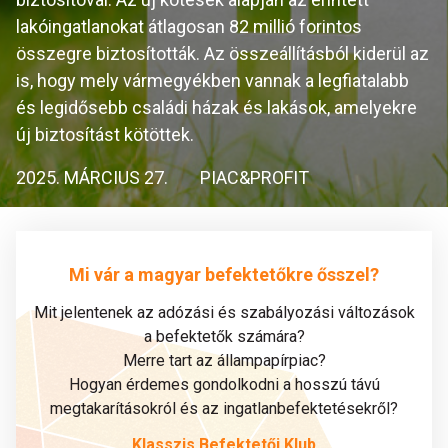
lakóingatlanokat átlagosan 82 millió forintos
összegre biztosították. Az összeállításból kiderül az
is, hogy mely vármegyékben vannak a legfiatalabb
és legidősebb családi házak és lakások, amelyekre
új biztosítást kötöttek.
2025. MÁRCIUS 27.
PIAC&PROFIT
Mi vár a magyar befektetőkre ősszel?
Mit jelentenek az adózási és szabályozási változások
a befektetők számára?
Merre tart az állampapírpiac?
Hogyan érdemes gondolkodni a hosszú távú
megtakarításokról és az ingatlanbefektetésekről?
Klasszis Befektetői Klub