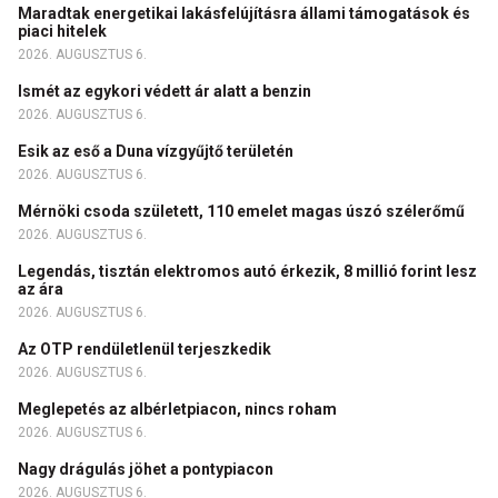
Maradtak energetikai lakásfelújításra állami támogatások és
piaci hitelek
2026. AUGUSZTUS 6.
Ismét az egykori védett ár alatt a benzin
2026. AUGUSZTUS 6.
Esik az eső a Duna vízgyűjtő területén
2026. AUGUSZTUS 6.
Mérnöki csoda született, 110 emelet magas úszó szélerőmű
2026. AUGUSZTUS 6.
Legendás, tisztán elektromos autó érkezik, 8 millió forint lesz
az ára
2026. AUGUSZTUS 6.
Az OTP rendületlenül terjeszkedik
2026. AUGUSZTUS 6.
Meglepetés az albérletpiacon, nincs roham
2026. AUGUSZTUS 6.
Nagy drágulás jöhet a pontypiacon
2026. AUGUSZTUS 6.