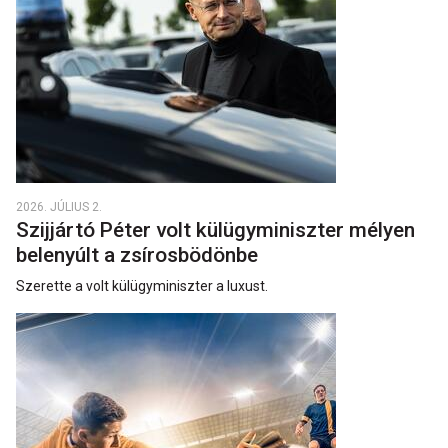
2026. JÚLIUS 2.
Szijjártó Péter volt külügyminiszter mélyen
belenyúlt a zsírosbödönbe
Szerette a volt külügyminiszter a luxust.