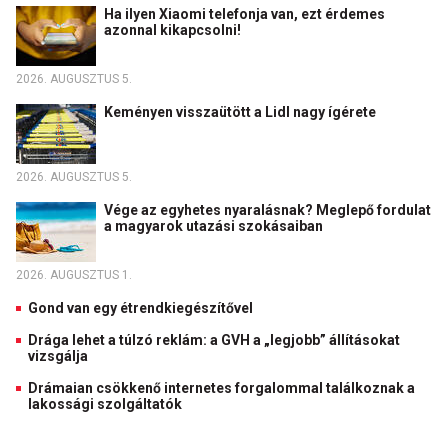
Ha ilyen Xiaomi telefonja van, ezt érdemes
azonnal kikapcsolni!
2026. AUGUSZTUS 5.
Keményen visszaütött a Lidl nagy ígérete
2026. AUGUSZTUS 5.
Vége az egyhetes nyaralásnak? Meglepő fordulat
a magyarok utazási szokásaiban
2026. AUGUSZTUS 1.
Gond van egy étrendkiegészítővel
Drága lehet a túlzó reklám: a GVH a „legjobb” állításokat
vizsgálja
Drámaian csökkenő internetes forgalommal találkoznak a
lakossági szolgáltatók