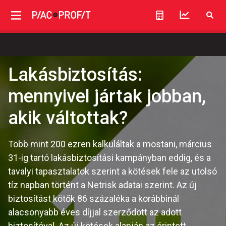
Lakásbiztosítás:
mennyivel jártak jobban,
akik váltottak?
Több mint 200 ezren kalkuláltak a mostani, március
31-ig tartó lakásbiztosítási kampányban eddig, és a
tavalyi tapasztalatok szerint a kötések fele az utolsó
tíz napban történt a Netrisk adatai szerint. Az új
biztosítást kötők 86 százaléka a korábbinál
alacsonyabb éves díjjal szerződött az adott
biztosítóval. Az új kötések alapján az érintett