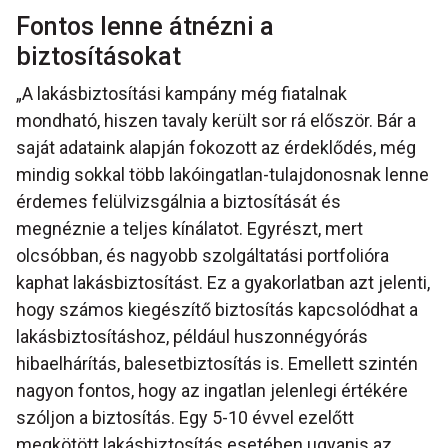
Fontos lenne átnézni a
biztosításokat
„A lakásbiztosítási kampány még fiatalnak
mondható, hiszen tavaly került sor rá először. Bár a
saját adataink alapján fokozott az érdeklődés, még
mindig sokkal több lakóingatlan-tulajdonosnak lenne
érdemes felülvizsgálnia a biztosítását és
megnéznie a teljes kínálatot. Egyrészt, mert
olcsóbban, és nagyobb szolgáltatási portfolióra
kaphat lakásbiztosítást. Ez a gyakorlatban azt jelenti,
hogy számos kiegészítő biztosítás kapcsolódhat a
lakásbiztosításhoz, például huszonnégyórás
hibaelhárítás, balesetbiztosítás is. Emellett szintén
nagyon fontos, hogy az ingatlan jelenlegi értékére
szóljon a biztosítás. Egy 5-10 évvel ezelőtt
megkötött lakásbiztosítás esetében ugyanis az