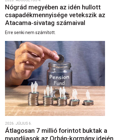
Nógrád megyében az idén hullott
csapadékmennyisége vetekszik az
Atacama‑sivatag számaival
Erre senki nem számított.
2026. JÚLIUS 6.
Átlagosan 7 millió forintot buktak a
nyugdíjasok az Orbán-kormány idején