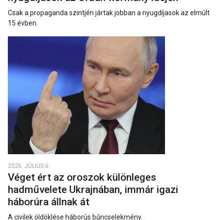
Csak a propaganda szintjén jártak jobban a nyugdíjasok az elmúlt
15 évben.
2026. JÚLIUS 6.
Véget ért az oroszok különleges
hadművelete Ukrajnában, immár igazi
háborúra állnak át
A civilek öldöklése háborús bűncselekmény.