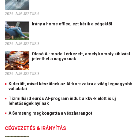
2026. AUGUSZTUS 6.
Irány a home office, ezt kérik a cégektől
2026. AUGUSZTUS 3.
Olcsó AI-modell érkezett, amely komoly kihívást
jelenthet a nagyoknak
2026. AUGUSZTUS 3.
Kiderült, mivel készülnek az AI-korszakra a világ legnagyobb
vállalatai
Tízmilliárd eurós AI-program indul: a kkv-k előtt is új
lehetőségek nyílnak
A Samsung megkongatta a vészharangot
CÉGVEZETÉS & IRÁNYÍTÁS