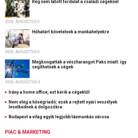
Rég nem látott fordulat a családi cégeknél
2026. AUGUSZTUS 5.
Hőhatárt követelnek a munkahelyekre
2026. AUGUSZTUS 5.
Megkongatták a vészharangot Paks miatt: így
segíthetnek a cégek
2026. AUGUSZTUS 4.
Irány a home office, ezt kérik a cégektől
Nem elég a hőségriadó: ezek a rejtett nyári veszélyek
leselkednek a dolgozókra
Budapest a világ egyik legjobb távmunkás városa
PIAC & MARKETING