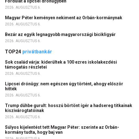
Fordulat a lipcsei drónügyben
2026. AUGUSZTUS 6.
Magyar Péter keményen nekiment az Orbán-kormánynak
2026. AUGUSZTUS 6.
Bezár az egyik legnagyobb magyarországi bicikligyár
2026. AUGUSZTUS 6.
TOP24
privátbankár
Sok család várja: kiderültek a 100 ezres iskolakezdési
támogatás részletei
2026. AUGUSZTUS 6.
Lipcsei drónügy: nem egészen úgy történt, ahogy először
hitték
2026. AUGUSZTUS 6.
Trump dühbe gurult: hosszú börtönt ígér a hadsereg titkainak
kiszivárogtatóinak
2026. AUGUSZTUS 6.
Súlyos kijelentést tett Magyar Péter: szerinte az Orbán-
kormány tudta, hogy baj van
2026. AUGUSZTUS 6.