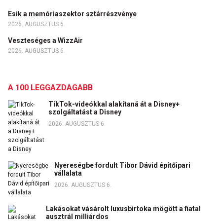
Esik a memóriaszektor sztárrészvénye
2026. AUGUSZTUS 6.
Veszteséges a WizzAir
2026. AUGUSZTUS 6.
A 100 LEGGAZDAGABB
TikTok-videókkal alakítaná át a Disney+
szolgáltatást a Disney
2026. AUGUSZTUS 6.
Nyereségbe fordult Tibor Dávid építőipari
vállalata
2026. AUGUSZTUS 6.
Lakásokat vásárolt luxusbirtoka mögött a fiatal
ausztrál milliárdos