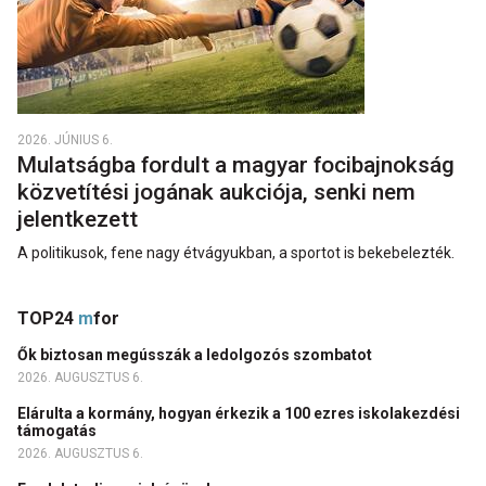
2026. JÚNIUS 6.
Mulatságba fordult a magyar focibajnokság
közvetítési jogának aukciója, senki nem
jelentkezett
A politikusok, fene nagy étvágyukban, a sportot is bekebelezték.
TOP24
m
for
Ők biztosan megússzák a ledolgozós szombatot
2026. AUGUSZTUS 6.
Elárulta a kormány, hogyan érkezik a 100 ezres iskolakezdési
támogatás
2026. AUGUSZTUS 6.