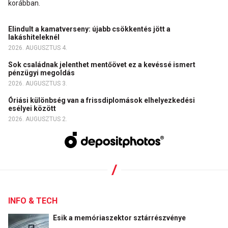
korábban.
Elindult a kamatverseny: újabb csökkentés jött a
lakáshiteleknél
2026. AUGUSZTUS 4.
Sok családnak jelenthet mentőövet ez a kevéssé ismert
pénzügyi megoldás
2026. AUGUSZTUS 3.
Óriási különbség van a frissdiplomások elhelyezkedési
esélyei között
2026. AUGUSZTUS 2.
INFO & TECH
Esik a memóriaszektor sztárrészvénye