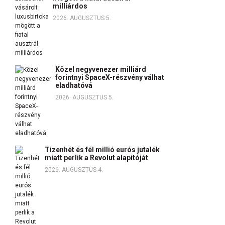
milliárdos
2026. AUGUSZTUS 5.
Közel negyvenezer milliárd
forintnyi SpaceX-részvény válhat
eladhatóvá
2026. AUGUSZTUS 5.
Tizenhét és fél millió eurós jutalék
miatt perlik a Revolut alapítóját
2026. AUGUSZTUS 4.