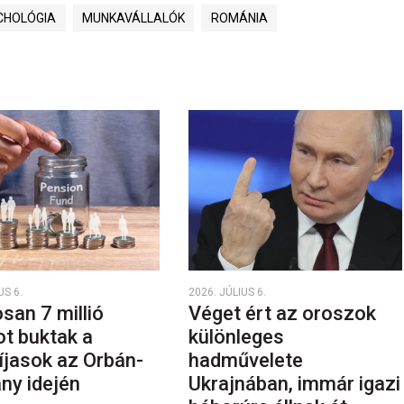
CHOLÓGIA
MUNKAVÁLLALÓK
ROMÁNIA
US 6.
2026. JÚLIUS 6.
san 7 millió
Véget ért az oroszok
ot buktak a
különleges
íjasok az Orbán-
hadművelete
ny idején
Ukrajnában, immár igazi