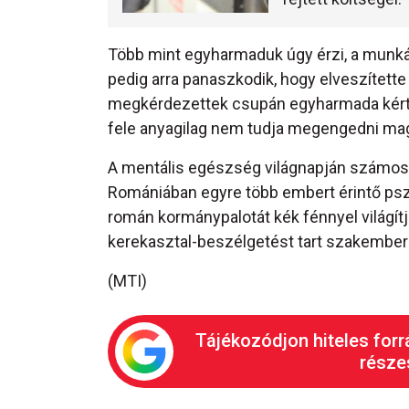
Több mint egyharmaduk úgy érzi, a munká
pedig arra panaszkodik, hogy elveszítette 
megkérdezettek csupán egyharmada kérte
fele anyagilag nem tudja megengedni mag
A mentális egészség világnapján számos ro
Romániában egyre több embert érintő psz
román kormánypalotát kék fénnyel világí
kerekasztal-beszélgetést tart szakember
(MTI)
Tájékozódjon hiteles forr
részes