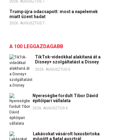
2026. AUGUSZTUS 7.
Trump újra odacsapott: most a napelemek
miatt üzent hadat
2026. AUGUSZTUS 7.
A 100 LEGGAZDAGABB
TikTok-videókkal alakítaná át a
Disney+ szolgáltatást a Disney
2026. AUGUSZTUS 6.
Nyereségbe fordult Tibor Dávid
építőipari vállalata
2026. AUGUSZTUS 6.
Lakásokat vásárolt luxusbirtoka
mögött a fiatal ausztrál