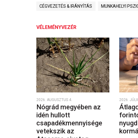
CÉGVEZETÉS & IRÁNYÍTÁS
MUNKAHELYI PSZI
VÉLEMÉNYVEZÉR
2026. AUGUSZTUS 4.
2026. JÚLI
Nógrád megyében az
Átlago
idén hullott
forint
csapadékmennyisége
nyugd
vetekszik az
kormá