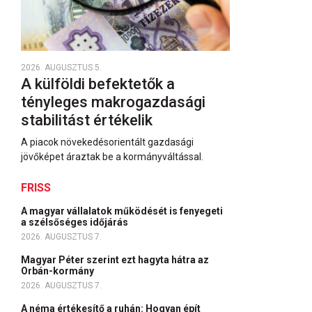
2026. AUGUSZTUS 5.
A külföldi befektetők a
tényleges makrogazdasági
stabilitást értékelik
A piacok növekedésorientált gazdasági
jövőképet áraztak be a kormányváltással.
FRISS
A magyar vállalatok működését is fenyegeti
a szélsőséges időjárás
2026. AUGUSZTUS 7.
Magyar Péter szerint ezt hagyta hátra az
Orbán-kormány
2026. AUGUSZTUS 7.
A néma értékesítő a ruhán: Hogyan épít