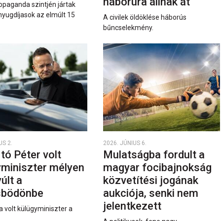
háborúra állnak át
opaganda szintjén jártak
nyugdíjasok az elmúlt 15
A civilek öldöklése háborús
bűncselekmény.
US 2.
2026. JÚNIUS 6.
rtó Péter volt
Mulatságba fordult a
yminiszter mélyen
magyar focibajnokság
últ a
közvetítési jogának
sbödönbe
aukciója, senki nem
jelentkezett
a volt külügyminiszter a