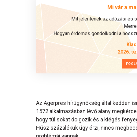
Mi vár a ma
Mit jelentenek az adózási és 
Merre 
Hogyan érdemes gondolkodni a hosszú 
Klas
2026. s
FOGL
Az Agerpres hírügynökség által kedden i
1572 alkalmazásban lévő alany megkérde
hogy túl sokat dolgozik és a kiégés fenye
Húsz százalékuk úgy érzi, nincs megbec
problémái vannak.