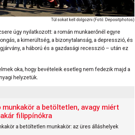
Túl sokat kell dolgozni (Fotó: Depositphotos)
zsere úgy nyilatkozott: a román munkaerőnél egyre
ngás, a kimerültség, a bizonytalanság, a depresszió, és
lágjárvány, a háború és a gazdasági recesszió – után ez
elmek oka, hogy bevételeik esetleg nem fedezik majd a
nyagi helyzetük.
 munkakör a betöltetlen, avagy miért
akár filippínókra
kakör a betöltetlen munkakör: az üres álláshelyek