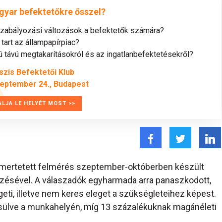
gyar befektetőkre ősszel?
szabályozási változások a befektetők számára?
tart az állampapírpiac?
távú megtakarításokról és az ingatlanbefektetésekről?
szis Befektetői Klub
zeptember 24., Budapest
ALJA LE HELYÉT MOST >>
smertetett felmérés szeptember-októberben készült
zésével. A válaszadók egyharmada arra panaszkodott,
geti, illetve nem keres eleget a szükségleteihez képest.
sülve a munkahelyén, míg 13 százalékuknak magánéleti