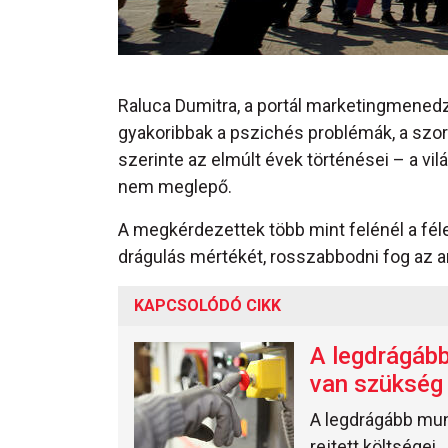
Raluca Dumitra, a portál marketingmened
gyakoribbak a pszichés problémák, a szoro
szerinte az elmúlt évek történései – a vi
nem meglepő.
A megkérdezettek több mint felénél a fél
drágulás mértékét, rosszabbodni fog az a
KAPCSOLÓDÓ CIKK
A legdrágább
van szükség 
A legdrágább mun
rejtett költségei.