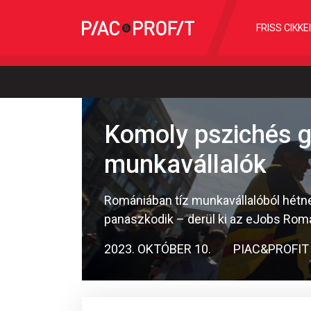
FRISS CIKKE
Komoly pszichés 
munkavállalók
Romániában tíz munkavállalóból hétn
panaszkodik – derül ki az eJobs Rom
2023. OKTÓBER 10.
PIAC&PROFIT