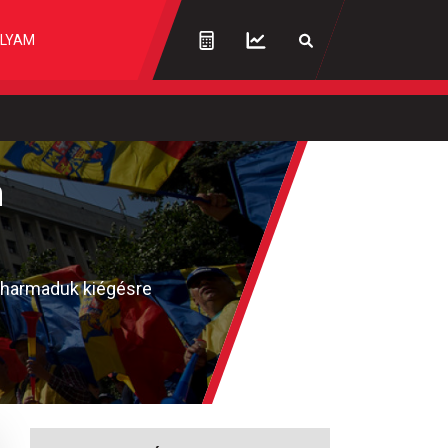
LYAM
n
yharmaduk kiégésre