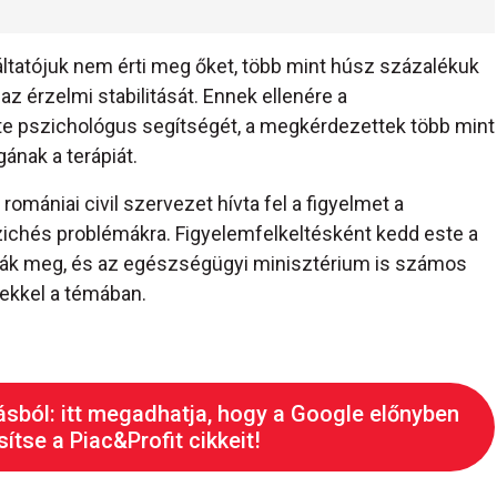
ltatójuk nem érti meg őket, több mint húsz százalékuk
az érzelmi stabilitását. Ennek ellenére a
 pszichológus segítségét, a megkérdezettek több mint
ának a terápiát.
mániai civil szervezet hívta fel a figyelmet a
ichés problémákra. Figyelemfelkeltésként kedd este a
tják meg, és az egészségügyi minisztérium is számos
ekkel a témában.
ásból: itt megadhatja, hogy a Google előnyben
ítse a Piac&Profit cikkeit!