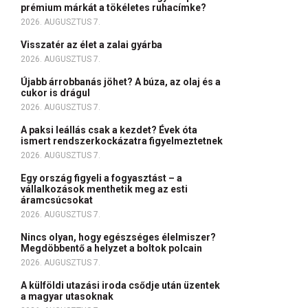
prémium márkát a tökéletes ruhacímke?
2026. AUGUSZTUS 7.
Visszatér az élet a zalai gyárba
2026. AUGUSZTUS 7.
Újabb árrobbanás jöhet? A búza, az olaj és a
cukor is drágul
2026. AUGUSZTUS 7.
A paksi leállás csak a kezdet? Évek óta
ismert rendszerkockázatra figyelmeztetnek
2026. AUGUSZTUS 7.
Egy ország figyeli a fogyasztást – a
vállalkozások menthetik meg az esti
áramcsúcsokat
2026. AUGUSZTUS 7.
Nincs olyan, hogy egészséges élelmiszer?
Megdöbbentő a helyzet a boltok polcain
2026. AUGUSZTUS 7.
A külföldi utazási iroda csődje után üzentek
a magyar utasoknak