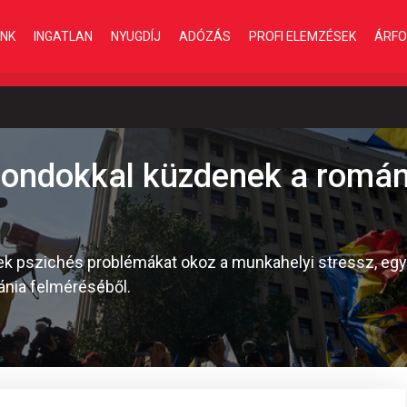
INK
INGATLAN
NYUGDÍJ
ADÓZÁS
PROFI ELEMZÉSEK
ÁRFO
gondokkal küzdenek a romá
ek pszichés problémákat okoz a munkahelyi stressz, eg
ánia felméréséből.