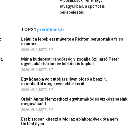
A politikusok, fene nagy
étvágyukban, a sportot is
bekebelezték.
TOP24
privátbankár
z
Lehullt a lepel: ezt művelte a Richter, befutottak a friss
számok
2026. AUGUSZTUS 7.
t,
Már a budapesti rendőrség vizsgálja Szijjártó Péter
ügyét, akár három év börtönt is kaphat
2026. AUGUSZTUS 7.
Egy hónapja volt utoljára ilyen olcsó a benzin,
szombattól még kevesebbe kerül
2026. AUGUSZTUS 7.
Orbán Anita: Nemzetközi együttműködés vízkészleteink
megóvásáért
2026. AUGUSZTUS 7.
Ezt biztosan kiteszi a Mol az ablakba: évek óta nem
történt ilyen