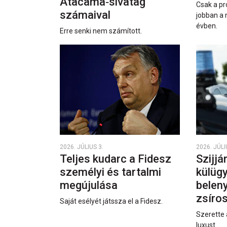
Atacama‑sivatag
Csak a pr
számaival
jobban a 
évben.
Erre senki nem számított.
2026. JÚLIUS 3.
2026. JÚLI
Teljes kudarc a Fidesz
Szijjá
személyi és tartalmi
külüg
megújulása
beleny
zsíro
Saját esélyét játssza el a Fidesz.
Szerette 
luxust.