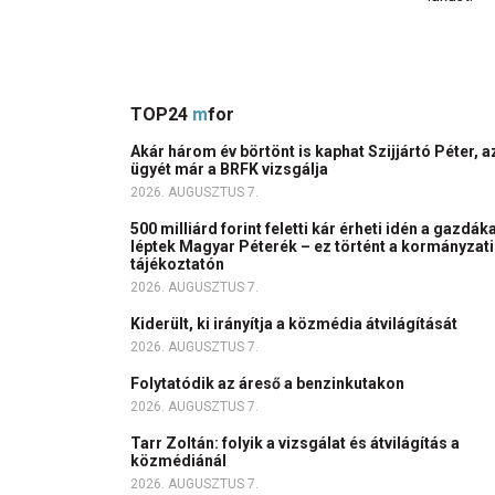
TOP24
m
for
Akár három év börtönt is kaphat Szijjártó Péter, a
ügyét már a BRFK vizsgálja
2026. AUGUSZTUS 7.
500 milliárd forint feletti kár érheti idén a gazdáka
léptek Magyar Péterék – ez történt a kormányzati
tájékoztatón
2026. AUGUSZTUS 7.
Kiderült, ki irányítja a közmédia átvilágítását
2026. AUGUSZTUS 7.
Folytatódik az áreső a benzinkutakon
2026. AUGUSZTUS 7.
Tarr Zoltán: folyik a vizsgálat és átvilágítás a
közmédiánál
2026. AUGUSZTUS 7.