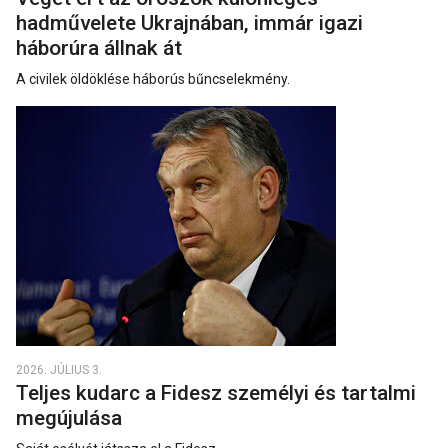
hadművelete Ukrajnában, immár igazi
háborúra állnak át
A civilek öldöklése háborús bűncselekmény.
2026. JÚLIUS 3.
Teljes kudarc a Fidesz személyi és tartalmi
megújulása