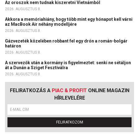
Az oroszok nem tudnak kiszeretni Vietnámból
2026. AUGUSZTUS 8.
Akkora a memóriahiány, hogy több mint egy hónapot kell várni
az MacBook Air néhány modelljére
2026. AUGUSZTUS 8.
Gázvezeték közelében robbant fel egy drón a román-bolgár
határon
2026. AUGUSZTUS 8.
A szervezők után a kormány is figyelmeztet: senki ne sétáljon
át a Dunán a Sziget Fesztiválra
2026. AUGUSZTUS 8.
FELIRATKOZÁS A
PIAC & PROFIT
ONLINE MAGAZIN
HÍRLEVELÉRE
FELIRATKOZOM