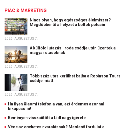
PIAC & MARKETING
Nincs olyan, hogy egészséges élelmiszer?
Megdöbbentő a helyzet a boltok polcain
2026. AUGUSZTUS 7.
A külföldi utazási iroda csődje után üzentek a
magyar utasoknak
2026. AUGUSZTUS 7.
Több száz utas kerülhet bajba a Robinson Tours
csődje miatt
2026. AUGUSZTUS 7.
Ha ilyen Xiaomi telefonja van, ezt érdemes azonnal
kikapcsolni!
Keményen visszaütött a Lidl nagy ígérete
Vége az egyhetes nyaralásnak? Meglepő fordulat a