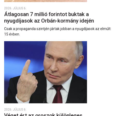
2026. JÚLIUS 6.
Átlagosan 7 millió forintot buktak a
nyugdíjasok az Orbán-kormány idején
Csak a propaganda szintjén jártak jobban a nyugdíjasok az elmúlt
15 évben.
2026. JÚLIUS 6.
Véget ért az oroszok különleges