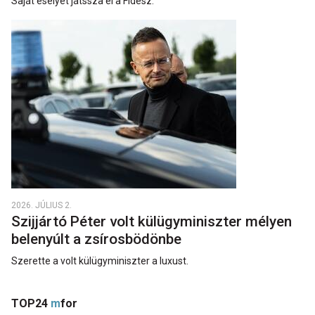
Saját esélyét játssza el a Fidesz.
2026. JÚLIUS 2.
Szijjártó Péter volt külügyminiszter mélyen
belenyúlt a zsírosbödönbe
Szerette a volt külügyminiszter a luxust.
TOP24
m
for