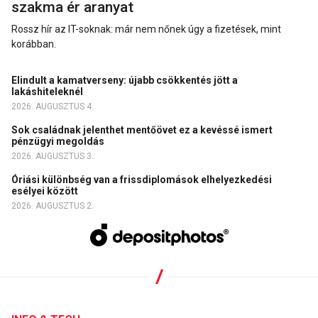
szakma ér aranyat
Rossz hír az IT-soknak: már nem nőnek úgy a fizetések, mint
korábban.
Elindult a kamatverseny: újabb csökkentés jött a
lakáshiteleknél
2026. AUGUSZTUS 4.
Sok családnak jelenthet mentőövet ez a kevéssé ismert
pénzügyi megoldás
2026. AUGUSZTUS 3.
Óriási különbség van a frissdiplomások elhelyezkedési
esélyei között
2026. AUGUSZTUS 2.