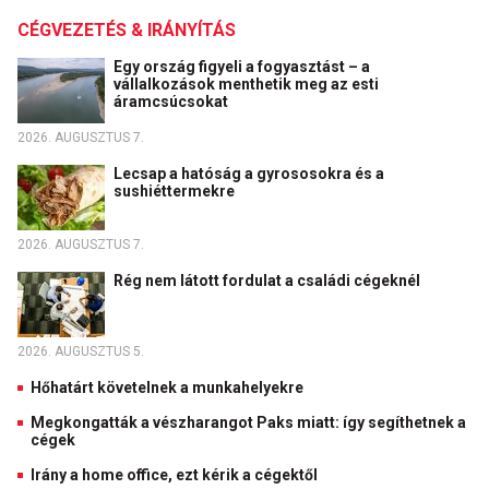
CÉGVEZETÉS & IRÁNYÍTÁS
Egy ország figyeli a fogyasztást – a
vállalkozások menthetik meg az esti
áramcsúcsokat
2026. AUGUSZTUS 7.
Lecsap a hatóság a gyrososokra és a
sushiéttermekre
2026. AUGUSZTUS 7.
Rég nem látott fordulat a családi cégeknél
2026. AUGUSZTUS 5.
Hőhatárt követelnek a munkahelyekre
Megkongatták a vészharangot Paks miatt: így segíthetnek a
cégek
Irány a home office, ezt kérik a cégektől