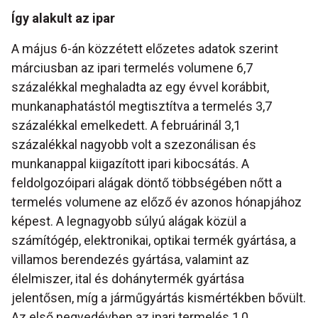
Így alakult az ipar
A május 6-án közzétett előzetes adatok szerint
márciusban az ipari termelés volumene 6,7
százalékkal meghaladta az egy évvel korábbit,
munkanaphatástól megtisztítva a termelés 3,7
százalékkal emelkedett. A februárinál 3,1
százalékkal nagyobb volt a szezonálisan és
munkanappal kiigazított ipari kibocsátás. A
feldolgozóipari alágak döntő többségében nőtt a
termelés volumene az előző év azonos hónapjához
képest. A legnagyobb súlyú alágak közül a
számítógép, elektronikai, optikai termék gyártása, a
villamos berendezés gyártása, valamint az
élelmiszer, ital és dohánytermék gyártása
jelentősen, míg a járműgyártás kismértékben bővült.
Az első negyedévben az ipari termelés 1,0