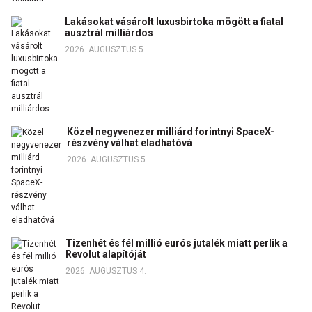
Lakásokat vásárolt luxusbirtoka mögött a fiatal
ausztrál milliárdos
2026. AUGUSZTUS 5.
Közel negyvenezer milliárd forintnyi SpaceX-
részvény válhat eladhatóvá
2026. AUGUSZTUS 5.
Tizenhét és fél millió eurós jutalék miatt perlik a
Revolut alapítóját
2026. AUGUSZTUS 4.