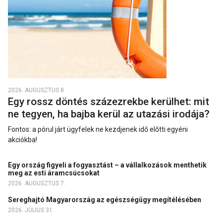
2026. AUGUSZTUS 8.
Egy rossz döntés százezrekbe kerülhet: mit
ne tegyen, ha bajba kerül az utazási irodája?
Fontos: a pórul járt ügyfelek ne kezdjenek idő előtti egyéni
akciókba!
Egy ország figyeli a fogyasztást – a vállalkozások menthetik
meg az esti áramcsúcsokat
2026. AUGUSZTUS 7.
Sereghajtó Magyarország az egészségügy megítélésében
2026. JÚLIUS 31.