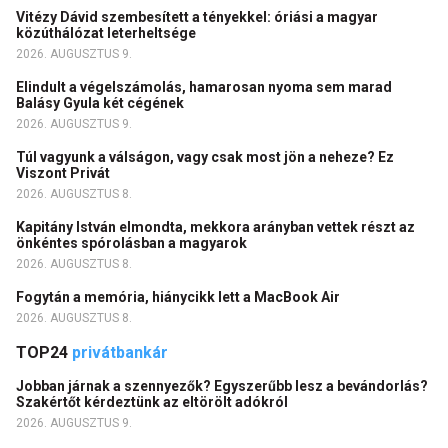
Vitézy Dávid szembesített a tényekkel: óriási a magyar
közúthálózat leterheltsége
2026. AUGUSZTUS 9.
Elindult a végelszámolás, hamarosan nyoma sem marad
Balásy Gyula két cégének
2026. AUGUSZTUS 9.
Túl vagyunk a válságon, vagy csak most jön a neheze? Ez
Viszont Privát
2026. AUGUSZTUS 8.
Kapitány István elmondta, mekkora arányban vettek részt az
önkéntes spórolásban a magyarok
2026. AUGUSZTUS 8.
Fogytán a memória, hiánycikk lett a MacBook Air
2026. AUGUSZTUS 8.
TOP24
privátbankár
Jobban járnak a szennyezők? Egyszerűbb lesz a bevándorlás?
Szakértőt kérdeztünk az eltörölt adókról
2026. AUGUSZTUS 9.