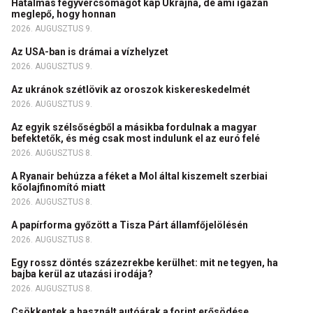
Hatalmas fegyvercsomagot kap Ukrajna, de ami igazán
meglepő, hogy honnan
2026. AUGUSZTUS 9.
Az USA-ban is drámai a vízhelyzet
2026. AUGUSZTUS 9.
Az ukránok szétlövik az oroszok kiskereskedelmét
2026. AUGUSZTUS 9.
Az egyik szélsőségből a másikba fordulnak a magyar
befektetők, és még csak most indulunk el az euró felé
2026. AUGUSZTUS 8.
A Ryanair behúzza a féket a Mol által kiszemelt szerbiai
kőolajfinomító miatt
2026. AUGUSZTUS 8.
A papírforma győzött a Tisza Párt államfőjelölésén
2026. AUGUSZTUS 8.
Egy rossz döntés százezrekbe kerülhet: mit ne tegyen, ha
bajba kerül az utazási irodája?
2026. AUGUSZTUS 8.
Csökkentek a használt autóárak a forint erősödése