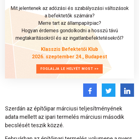
Mit jelentenek az adózási és szabályozási változások
a befektetők számára?
Merre tart az állampapírpiac?
Hogyan érdemes gondolkodni a hosszú távú
megtakarításokról és az ingatlanbefektetésekről?
Klasszis Befektetői Klub
2026. szeptember 24., Budapest
FOGLALJA LE HELYÉT MOST >>
Szerdán az építőipar márciusi teljesítményének
adata mellett az ipari termelés márciusi második
becslését teszik közzé.
Februárban az építőipari termelés volumene a nyers