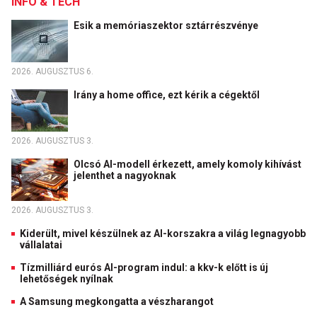
INFO & TECH
Esik a memóriaszektor sztárrészvénye
2026. AUGUSZTUS 6.
Irány a home office, ezt kérik a cégektől
2026. AUGUSZTUS 3.
Olcsó AI-modell érkezett, amely komoly kihívást
jelenthet a nagyoknak
2026. AUGUSZTUS 3.
Kiderült, mivel készülnek az AI-korszakra a világ legnagyobb
vállalatai
Tízmilliárd eurós AI-program indul: a kkv-k előtt is új
lehetőségek nyílnak
A Samsung megkongatta a vészharangot