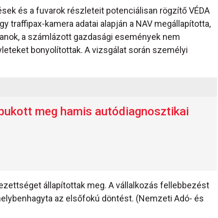
sek és a fuvarok részleteit potenciálisan rögzítő VÉDA
egy traffipax-kamera adatai alapján a NAV megállapította,
ótlanok, a számlázott gazdasági események nem
yleteket bonyolítottak. A vizsgálat során személyi
bukott meg hamis autódiagnosztikai
lezettséget állapítottak meg. A vállalkozás fellebbezést
helybenhagyta az elsőfokú döntést. (Nemzeti Adó- és