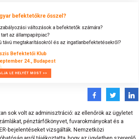
gyar befektetőkre ősszel?
szabályozási változások a befektetők számára?
tart az állampapírpiac?
távú megtakarításokról és az ingatlanbefektetésekről?
szis Befektetői Klub
zeptember 24., Budapest
ALJA LE HELYÉT MOST >>
an sok volt az adminisztráció: az ellenőrök az ügyletet
 számlákat, pénztárfőkönyvet, fuvarokmányokat és a
ER-bejelentéseket vizsgálták. Nemzetközi
óhatóság arról tájékoztatta, hogy az ügyletben szereplő