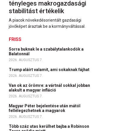
tényleges makrogazdasági
stabilitást értékelik
A piacok növekedésorientált gazdasági
jövőképet áraztak be a kormányváltással.
FRISS
Sorra buknak le a szabálytalankodók a
Balatonnál
2026. AUGUSZTUS 7.
Trump aláírt valamit, ami sokaknak fájhat
2026. AUGUSZTUS 7.
Van ok az örömre: a vártnál sokkal jobban
alakult a magyar infláció
2026. AUGUSZTUS 7.
Magyar Péter bejelentése után mától
fellélegezhetnek a magyarok
2026. AUGUSZTUS 7.
Több száz utas kerülhet bajba a Robinson