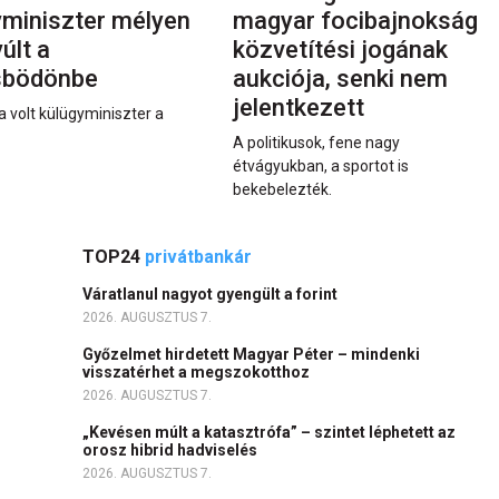
yminiszter mélyen
magyar focibajnokság
últ a
közvetítési jogának
sbödönbe
aukciója, senki nem
jelentkezett
a volt külügyminiszter a
A politikusok, fene nagy
étvágyukban, a sportot is
bekebelezték.
TOP24
privátbankár
Váratlanul nagyot gyengült a forint
2026. AUGUSZTUS 7.
Győzelmet hirdetett Magyar Péter – mindenki
visszatérhet a megszokotthoz
2026. AUGUSZTUS 7.
„Kevésen múlt a katasztrófa” – szintet léphetett az
orosz hibrid hadviselés
2026. AUGUSZTUS 7.