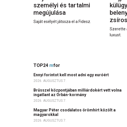
személyi és tartalmi
külüg
megújulása
beleny
zsíro
Saját esélyét játssza el a Fidesz.
Szerette 
luxust.
TOP24
m
for
Ennyi forintot kell most adni egy euróért
2026. AUGUSZTUS 7.
Brüsszel központjában milliárdokért vett volna
ingatlant az Orbán-kormány
2026. AUGUSZTUS 7.
Magyar Péter csodálatos örömhírt közölt a
magyarokkal
2026. AUGUSZTUS 7.