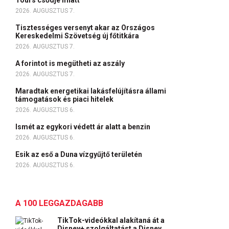
Tours csődje miatt
2026. AUGUSZTUS 7.
Tisztességes versenyt akar az Országos
Kereskedelmi Szövetség új főtitkára
2026. AUGUSZTUS 7.
A forintot is megütheti az aszály
2026. AUGUSZTUS 7.
Maradtak energetikai lakásfelújításra állami
támogatások és piaci hitelek
2026. AUGUSZTUS 6.
Ismét az egykori védett ár alatt a benzin
2026. AUGUSZTUS 6.
Esik az eső a Duna vízgyűjtő területén
2026. AUGUSZTUS 6.
A 100 LEGGAZDAGABB
TikTok-videókkal alakítaná át a
Disney+ szolgáltatást a Disney