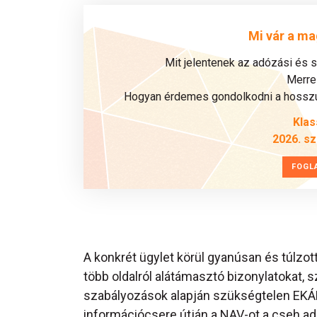
Mi vár a ma
Mit jelentenek az adózási és 
Merre 
Hogyan érdemes gondolkodni a hosszú 
Klas
2026. s
FOGL
A konkrét ügylet körül gyanúsan és túlzott
több oldalról alátámasztó bizonylatokat,
szabályozások alapján szükségtelen EKÁ
információcsere útján a NAV-ot a cseh ad