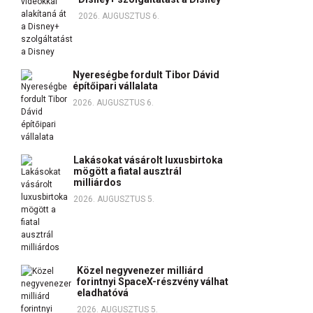
2026. AUGUSZTUS 6.
Nyereségbe fordult Tibor Dávid
építőipari vállalata
2026. AUGUSZTUS 6.
Lakásokat vásárolt luxusbirtoka
mögött a fiatal ausztrál
milliárdos
2026. AUGUSZTUS 5.
Közel negyvenezer milliárd
forintnyi SpaceX-részvény válhat
eladhatóvá
2026. AUGUSZTUS 5.