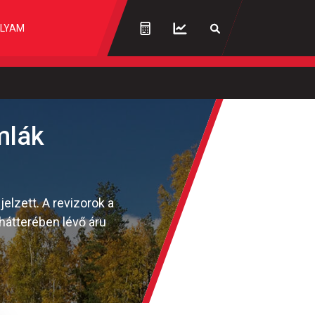
LYAM
mlák
elzett. A revizorok a
hátterében lévő áru