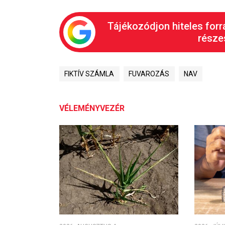
Tájékozódjon hiteles forr
részes
FIKTÍV SZÁMLA
FUVAROZÁS
NAV
VÉLEMÉNYVEZÉR