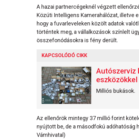
A hazai partnercégeknél végzett ellenőrzé
Közúti Intelligens Kamerahálózat, illetve 
hogy a fuvarleveleken közölt adatok val
történtek meg, a vállalkozások színlelt üg
összefonódásokra is fény derült.
KAPCSOLÓDÓ CIKK
Autószerviz 
eszközökkel
Milliós bukások.
Az ellenőrök mintegy 37 millió forint köte
nyújtott be, de a másodfokú adóhatóság 
Vámhivatal)