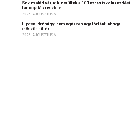
Sok család várja: kiderültek a 100 ezres iskolakezdési
támogatás részletei
2026. AUGUSZTUS 6.
Lipcsei drónügy: nem egészen úgy történt, ahogy
először hitték
2026. AUGUSZTUS 6.