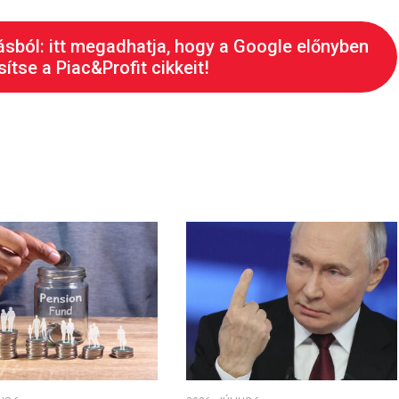
ásból: itt megadhatja, hogy a Google előnyben
ítse a Piac&Profit cikkeit!