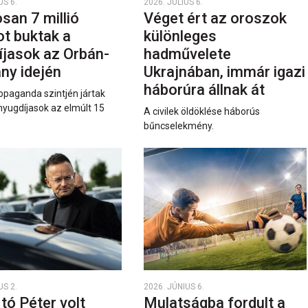
US 6.
2026. JÚLIUS 6.
san 7 millió
Véget ért az oroszok
ot buktak a
különleges
íjasok az Orbán-
hadművelete
ny idején
Ukrajnában, immár igazi
háborúra állnak át
opaganda szintjén jártak
nyugdíjasok az elmúlt 15
A civilek öldöklése háborús
bűncselekmény.
US 2.
2026. JÚNIUS 6.
rtó Péter volt
Mulatságba fordult a