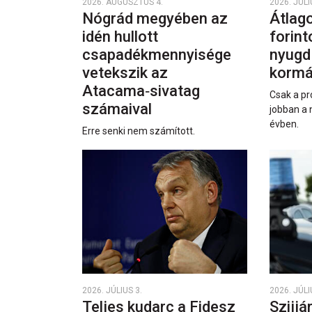
2026. AUGUSZTUS 4.
2026. JÚLI
Nógrád megyében az
Átlago
idén hullott
forint
csapadékmennyisége
nyugd
vetekszik az
kormá
Atacama‑sivatag
Csak a pr
számaival
jobban a 
évben.
Erre senki nem számított.
2026. JÚLIUS 3.
2026. JÚLI
Teljes kudarc a Fidesz
Szijjá