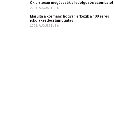
Ők biztosan megússzák a ledolgozós szombatot
2026. AUGUSZTUS 6.
Elárulta a kormány, hogyan érkezik a 100 ezres
iskolakezdési támogatás
2026. AUGUSZTUS 6.