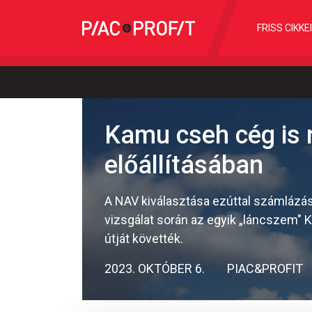
FRISS CIKKE
Kamu cseh cég is r
előállításában
A NAV kiválasztása ezúttal számlázási
vizsgálat során az egyik „láncszem" 
útját követték.
2023. OKTÓBER 6.
PIAC&PROFIT