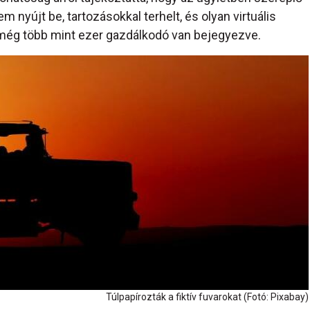
em nyújt be, tartozásokkal terhelt, és olyan virtuális
l még több mint ezer gazdálkodó van bejegyezve.
Túlpapírozták a fiktív fuvarokat (Fotó: Pixabay)