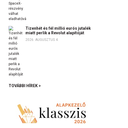
Tizenhét és fél millió eurós jutalék
miatt perlik a Revolut alapítóját
2026. AUGUSZTUS 4.
TOVÁBBI HÍREK >