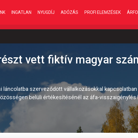
INK
INGATLAN
NYUGDÍJ
ADÓZÁS
PROFI ELEMZÉSEK
ÁRFO
észt vett fiktív magyar szá
 láncolatba szerveződött vállalkozásokkal kapcsolatban j
Közösségen belüli értékesítésénél az áfa-visszaigénylés 