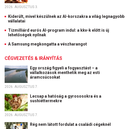
2026. AUGUSZTUS 3.
Kiderült, mivel készülnek az AI-korszakra a világ legnagyobb
vállalatai
Tízmilliárd eurós AI-program indul: a kkv-k előtt is új
lehetőségek nyílnak
A Samsung megkongatta a vészharangot
CÉGVEZETÉS & IRÁNYÍTÁS
Egy ország figyeli a fogyasztást – a
vállalkozások menthetik meg az esti
áramcsúcsokat
2026. AUGUSZTUS 7.
Lecsap a hatóság a gyrososokra és a
sushiéttermekre
2026. AUGUSZTUS 7.
Rég nem látott fordulat a családi cégeknél