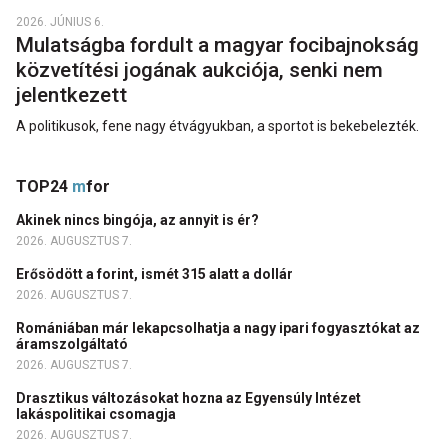
2026. JÚNIUS 6.
Mulatságba fordult a magyar focibajnokság
közvetítési jogának aukciója, senki nem
jelentkezett
A politikusok, fene nagy étvágyukban, a sportot is bekebelezték.
TOP24
m
for
Akinek nincs bingója, az annyit is ér?
2026. AUGUSZTUS 7.
Erősödött a forint, ismét 315 alatt a dollár
2026. AUGUSZTUS 7.
Romániában már lekapcsolhatja a nagy ipari fogyasztókat az
áramszolgáltató
2026. AUGUSZTUS 7.
Drasztikus változásokat hozna az Egyensúly Intézet
lakáspolitikai csomagja
2026. AUGUSZTUS 7.