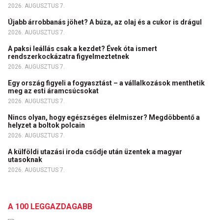
2026. AUGUSZTUS 7.
Újabb árrobbanás jöhet? A búza, az olaj és a cukor is drágul
2026. AUGUSZTUS 7.
A paksi leállás csak a kezdet? Évek óta ismert
rendszerkockázatra figyelmeztetnek
2026. AUGUSZTUS 7.
Egy ország figyeli a fogyasztást – a vállalkozások menthetik
meg az esti áramcsúcsokat
2026. AUGUSZTUS 7.
Nincs olyan, hogy egészséges élelmiszer? Megdöbbentő a
helyzet a boltok polcain
2026. AUGUSZTUS 7.
A külföldi utazási iroda csődje után üzentek a magyar
utasoknak
2026. AUGUSZTUS 7.
A 100 LEGGAZDAGABB