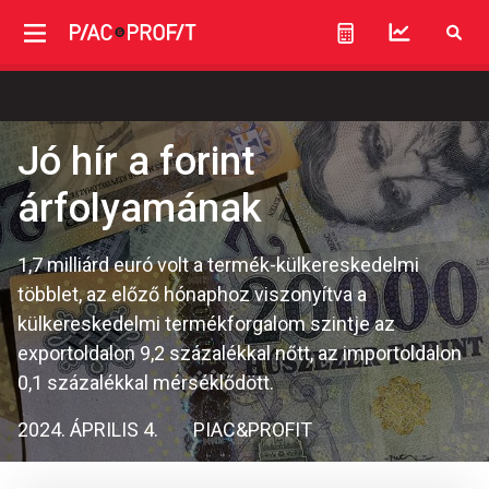
Jó hír a forint
árfolyamának
1,7 milliárd euró volt a termék-külkereskedelmi
többlet, az előző hónaphoz viszonyítva a
külkereskedelmi termékforgalom szintje az
exportoldalon 9,2 százalékkal nőtt, az importoldalon
0,1 százalékkal mérséklődött.
2024. ÁPRILIS 4.
PIAC&PROFIT