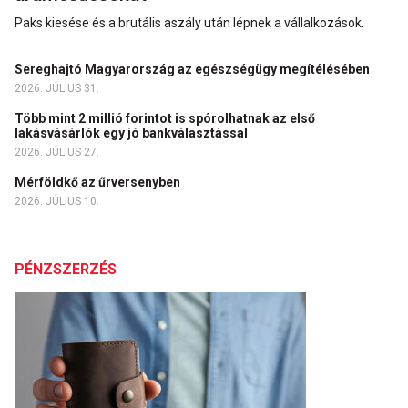
Paks kiesése és a brutális aszály után lépnek a vállalkozások.
Sereghajtó Magyarország az egészségügy megítélésében
2026. JÚLIUS 31.
Több mint 2 millió forintot is spórolhatnak az első
lakásvásárlók egy jó bankválasztással
2026. JÚLIUS 27.
Mérföldkő az űrversenyben
2026. JÚLIUS 10.
PÉNZSZERZÉS