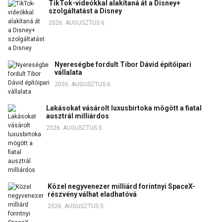
TikTok-videókkal alakítaná át a Disney+
szolgáltatást a Disney
2026. AUGUSZTUS 6.
Nyereségbe fordult Tibor Dávid építőipari
vállalata
2026. AUGUSZTUS 6.
Lakásokat vásárolt luxusbirtoka mögött a fiatal
ausztrál milliárdos
2026. AUGUSZTUS 5.
Közel negyvenezer milliárd forintnyi SpaceX-
részvény válhat eladhatóvá
2026. AUGUSZTUS 5.