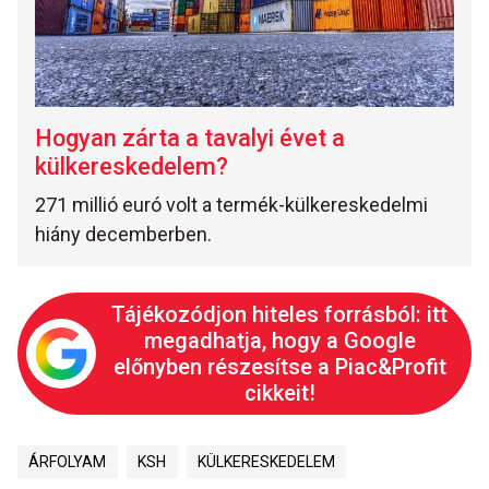
Hogyan zárta a tavalyi évet a
külkereskedelem?
271 millió euró volt a termék-külkereskedelmi
hiány decemberben.
Tájékozódjon hiteles forrásból: itt
megadhatja, hogy a Google
előnyben részesítse a Piac&Profit
cikkeit!
ÁRFOLYAM
KSH
KÜLKERESKEDELEM