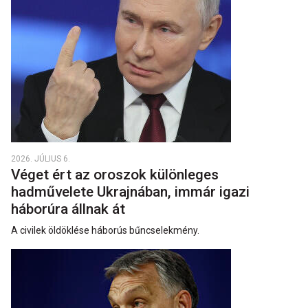
2026. JÚLIUS 6.
Véget ért az oroszok különleges
hadművelete Ukrajnában, immár igazi
háborúra állnak át
A civilek öldöklése háborús bűncselekmény.