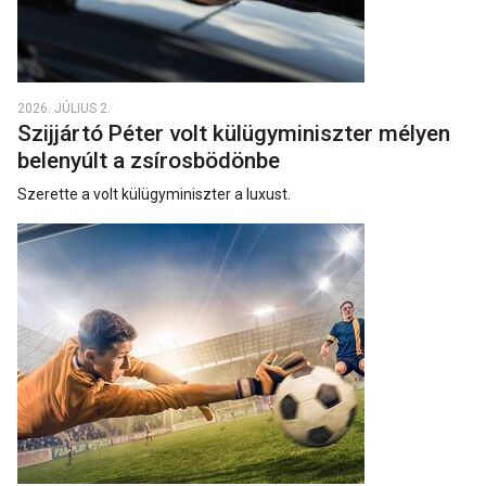
2026. JÚLIUS 2.
Szijjártó Péter volt külügyminiszter mélyen
belenyúlt a zsírosbödönbe
Szerette a volt külügyminiszter a luxust.