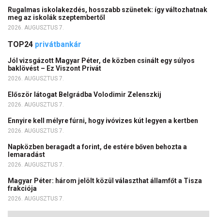
Rugalmas iskolakezdés, hosszabb szünetek: így változhatnak
meg az iskolák szeptembertől
2026. AUGUSZTUS 7.
TOP24
privátbankár
Jól vizsgázott Magyar Péter, de közben csinált egy súlyos
baklövést – Ez Viszont Privát
2026. AUGUSZTUS 7.
Először látogat Belgrádba Volodimir Zelenszkij
2026. AUGUSZTUS 7.
Ennyire kell mélyre fúrni, hogy ivóvizes kút legyen a kertben
2026. AUGUSZTUS 7.
Napközben beragadt a forint, de estére bőven behozta a
lemaradást
2026. AUGUSZTUS 7.
Magyar Péter: három jelölt közül választhat államfőt a Tisza
frakciója
2026. AUGUSZTUS 7.