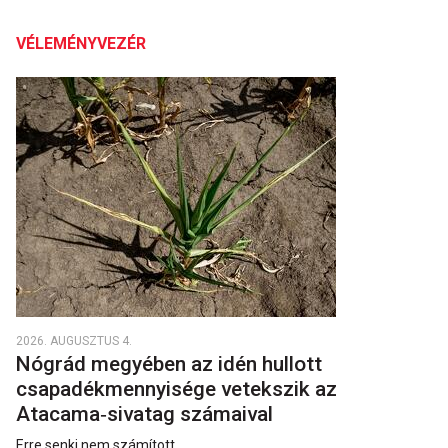
VÉLEMÉNYVEZÉR
2026. AUGUSZTUS 4.
Nógrád megyében az idén hullott
csapadékmennyisége vetekszik az
Atacama‑sivatag számaival
Erre senki nem számított.