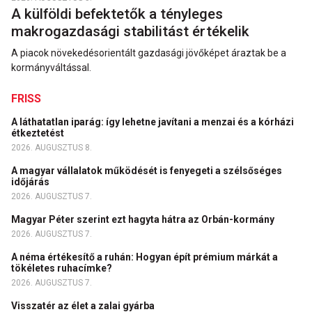
A külföldi befektetők a tényleges
makrogazdasági stabilitást értékelik
A piacok növekedésorientált gazdasági jövőképet áraztak be a
kormányváltással.
FRISS
A láthatatlan iparág: így lehetne javítani a menzai és a kórházi
étkeztetést
2026. AUGUSZTUS 8.
A magyar vállalatok működését is fenyegeti a szélsőséges
időjárás
2026. AUGUSZTUS 7.
Magyar Péter szerint ezt hagyta hátra az Orbán-kormány
2026. AUGUSZTUS 7.
A néma értékesítő a ruhán: Hogyan épít prémium márkát a
tökéletes ruhacímke?
2026. AUGUSZTUS 7.
Visszatér az élet a zalai gyárba