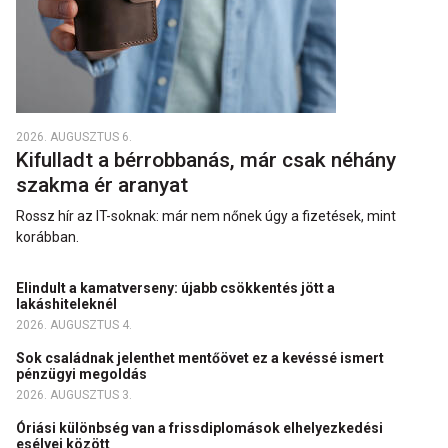
2026. AUGUSZTUS 6.
Kifulladt a bérrobbanás, már csak néhány
szakma ér aranyat
Rossz hír az IT-soknak: már nem nőnek úgy a fizetések, mint
korábban.
Elindult a kamatverseny: újabb csökkentés jött a
lakáshiteleknél
2026. AUGUSZTUS 4.
Sok családnak jelenthet mentőövet ez a kevéssé ismert
pénzügyi megoldás
2026. AUGUSZTUS 3.
Óriási különbség van a frissdiplomások elhelyezkedési
esélyei között