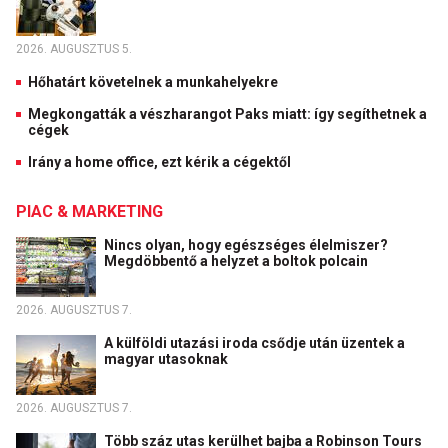
2026. AUGUSZTUS 5.
Hőhatárt követelnek a munkahelyekre
Megkongatták a vészharangot Paks miatt: így segíthetnek a
cégek
Irány a home office, ezt kérik a cégektől
PIAC & MARKETING
Nincs olyan, hogy egészséges élelmiszer?
Megdöbbentő a helyzet a boltok polcain
2026. AUGUSZTUS 7.
A külföldi utazási iroda csődje után üzentek a
magyar utasoknak
2026. AUGUSZTUS 7.
Több száz utas kerülhet bajba a Robinson Tours