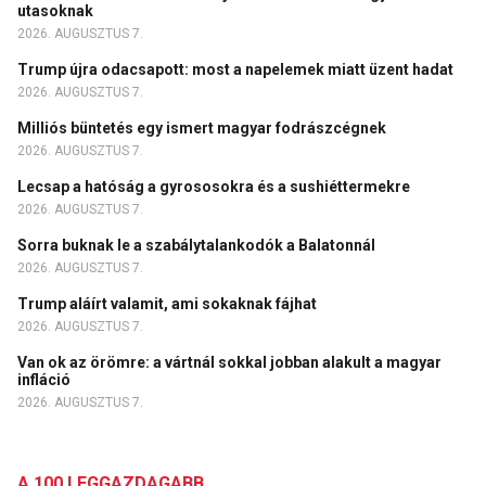
utasoknak
2026. AUGUSZTUS 7.
Trump újra odacsapott: most a napelemek miatt üzent hadat
2026. AUGUSZTUS 7.
Milliós büntetés egy ismert magyar fodrászcégnek
2026. AUGUSZTUS 7.
Lecsap a hatóság a gyrososokra és a sushiéttermekre
2026. AUGUSZTUS 7.
Sorra buknak le a szabálytalankodók a Balatonnál
2026. AUGUSZTUS 7.
Trump aláírt valamit, ami sokaknak fájhat
2026. AUGUSZTUS 7.
Van ok az örömre: a vártnál sokkal jobban alakult a magyar
infláció
2026. AUGUSZTUS 7.
A 100 LEGGAZDAGABB