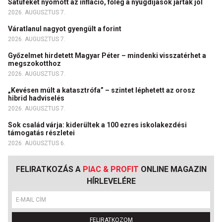
Satuféket nyomott az infláció, főleg a nyugdíjasok jártak jól
2026. AUGUSZTUS 7.
Váratlanul nagyot gyengült a forint
2026. AUGUSZTUS 7.
Győzelmet hirdetett Magyar Péter – mindenki visszatérhet a
megszokotthoz
2026. AUGUSZTUS 7.
„Kevésen múlt a katasztrófa” – szintet léphetett az orosz
hibrid hadviselés
2026. AUGUSZTUS 7.
Sok család várja: kiderültek a 100 ezres iskolakezdési
támogatás részletei
2026. AUGUSZTUS 6.
FELIRATKOZÁS A
PIAC & PROFIT
ONLINE MAGAZIN
HÍRLEVELÉRE
FELIRATKOZOM