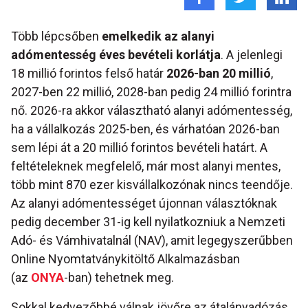
Több lépcsőben
emelkedik az alanyi
adómentesség éves bevételi korlátja
. A jelenlegi
18 millió forintos felső határ
2026-ban 20 millió
,
2027-ben 22 millió, 2028-ban pedig 24 millió forintra
nő. 2026-ra akkor választható alanyi adómentesség,
ha a vállalkozás 2025-ben, és várhatóan 2026-ban
sem lépi át a 20 millió forintos bevételi határt. A
feltételeknek megfelelő, már most alanyi mentes,
több mint 870 ezer kisvállalkozónak nincs teendője.
Az alanyi adómentességet újonnan választóknak
pedig december 31-ig kell nyilatkozniuk a Nemzeti
Adó- és Vámhivatalnál (NAV), amit legegyszerűbben
Online Nyomtatványkitöltő Alkalmazásban
(az
ONYA
-ban) tehetnek meg.
Sokkal kedvezőbbé válnak jövőre az átalányadózás