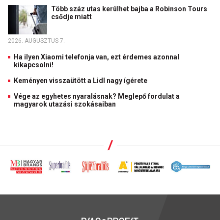
Több száz utas kerülhet bajba a Robinson Tours
csődje miatt
2026. AUGUSZTUS 7.
Ha ilyen Xiaomi telefonja van, ezt érdemes azonnal
kikapcsolni!
Keményen visszaütött a Lidl nagy ígérete
Vége az egyhetes nyaralásnak? Meglepő fordulat a
magyarok utazási szokásaiban