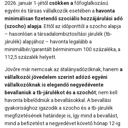
2026. január 1-jétől
csökken a
főfoglalkozású
egyéni és társas vállalkozók esetében a
havonta
minimálisan fizetendő szociális hozzájárulási adó
(szocho) alapja
. Ettől az időponttól a szocho alapja
– hasonlóan a társadalombiztosítási járulék (tb-
járulék) alapjához – havonta legalább a
minimálbér/garantált bérminimum 100 százaléka, a
112,5 százalék helyett.
Jövőre már nemcsak az átalányadózóknak, hanem
a
vállalkozói jövedelem szerint adózó egyéni
vállalkozóknak is elegendő negyedévente
bevallaniuk
a tb-járulékot és a szochót
; nem kell
havonta bíbelődniük a bevallásokkal. A bevallási
gyakorisághoz igazodik a szocho és a tb-járulék
megfizetésének határideje is, így mind a bevallást,
mind a befizetést a negyedévet követő hónap 12-ig