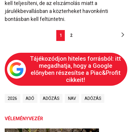
kell teljesíteni, de az elszámolás miatt a
járulékbevallásban a közterheket havonkénti
bontásban kell feltüntetni.
1
2
Tájékozódjon hiteles forrásból: itt
megadhatja, hogy a Google
előnyben részesítse a Piac&Profit
cikkeit!
2026
ADÓ
ADÓZÁS
NAV
ADÓZÁS
VÉLEMÉNYVEZÉR