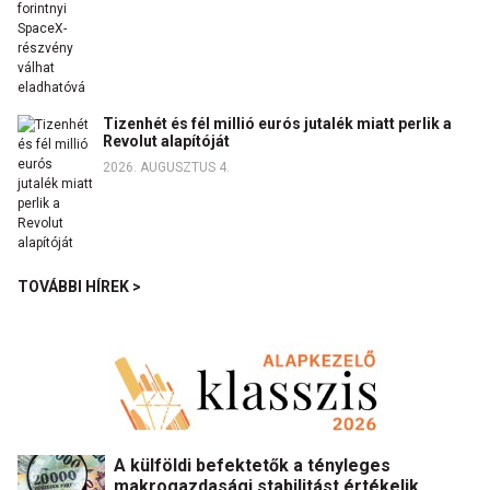
Tizenhét és fél millió eurós jutalék miatt perlik a
Revolut alapítóját
2026. AUGUSZTUS 4.
TOVÁBBI HÍREK >
A külföldi befektetők a tényleges
makrogazdasági stabilitást értékelik