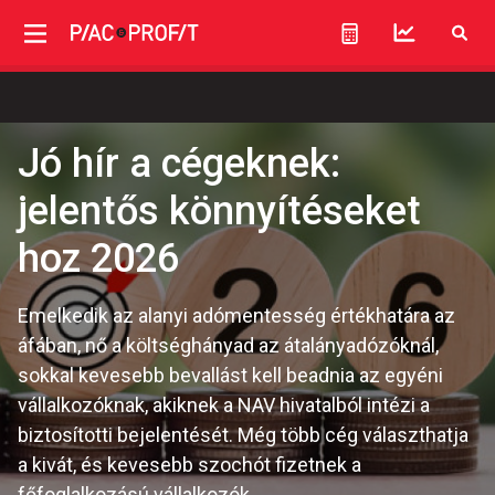
Jó hír a cégeknek:
jelentős könnyítéseket
hoz 2026
Emelkedik az alanyi adómentesség értékhatára az
áfában, nő a költséghányad az átalányadózóknál,
sokkal kevesebb bevallást kell beadnia az egyéni
vállalkozóknak, akiknek a NAV hivatalból intézi a
biztosítotti bejelentését. Még több cég választhatja
a kivát, és kevesebb szochót fizetnek a
főfoglalkozású vállalkozók.