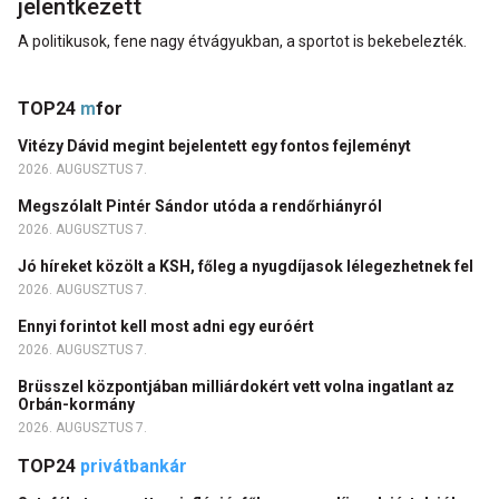
jelentkezett
A politikusok, fene nagy étvágyukban, a sportot is bekebelezték.
TOP24
m
for
Vitézy Dávid megint bejelentett egy fontos fejleményt
2026. AUGUSZTUS 7.
Megszólalt Pintér Sándor utóda a rendőrhiányról
2026. AUGUSZTUS 7.
Jó híreket közölt a KSH, főleg a nyugdíjasok lélegezhetnek fel
2026. AUGUSZTUS 7.
Ennyi forintot kell most adni egy euróért
2026. AUGUSZTUS 7.
Brüsszel központjában milliárdokért vett volna ingatlant az
Orbán-kormány
2026. AUGUSZTUS 7.
TOP24
privátbankár