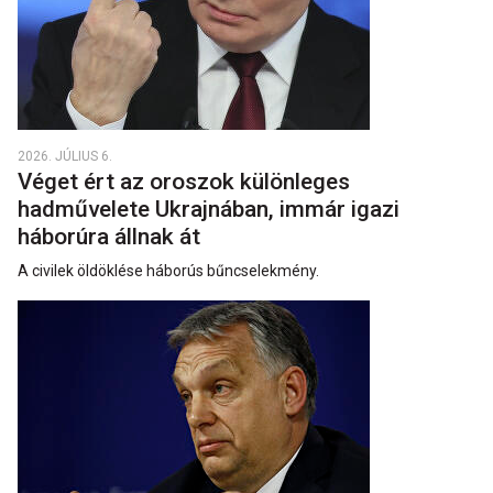
2026. JÚLIUS 6.
Véget ért az oroszok különleges
hadművelete Ukrajnában, immár igazi
háborúra állnak át
A civilek öldöklése háborús bűncselekmény.