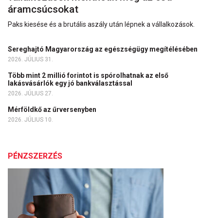
áramcsúcsokat
Paks kiesése és a brutális aszály után lépnek a vállalkozások.
Sereghajtó Magyarország az egészségügy megítélésében
2026. JÚLIUS 31.
Több mint 2 millió forintot is spórolhatnak az első
lakásvásárlók egy jó bankválasztással
2026. JÚLIUS 27.
Mérföldkő az űrversenyben
2026. JÚLIUS 10.
PÉNZSZERZÉS