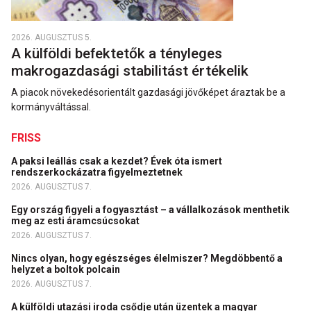
2026. AUGUSZTUS 5.
A külföldi befektetők a tényleges
makrogazdasági stabilitást értékelik
A piacok növekedésorientált gazdasági jövőképet áraztak be a
kormányváltással.
FRISS
A paksi leállás csak a kezdet? Évek óta ismert
rendszerkockázatra figyelmeztetnek
2026. AUGUSZTUS 7.
Egy ország figyeli a fogyasztást – a vállalkozások menthetik
meg az esti áramcsúcsokat
2026. AUGUSZTUS 7.
Nincs olyan, hogy egészséges élelmiszer? Megdöbbentő a
helyzet a boltok polcain
2026. AUGUSZTUS 7.
A külföldi utazási iroda csődje után üzentek a magyar