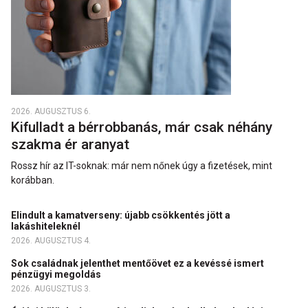
2026. AUGUSZTUS 6.
Kifulladt a bérrobbanás, már csak néhány
szakma ér aranyat
Rossz hír az IT-soknak: már nem nőnek úgy a fizetések, mint
korábban.
Elindult a kamatverseny: újabb csökkentés jött a
lakáshiteleknél
2026. AUGUSZTUS 4.
Sok családnak jelenthet mentőövet ez a kevéssé ismert
pénzügyi megoldás
2026. AUGUSZTUS 3.