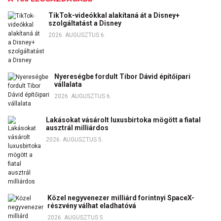
TikTok-videókkal alakítaná át a Disney+
szolgáltatást a Disney
2026. AUGUSZTUS 6.
Nyereségbe fordult Tibor Dávid építőipari
vállalata
2026. AUGUSZTUS 6.
Lakásokat vásárolt luxusbirtoka mögött a fiatal
ausztrál milliárdos
2026. AUGUSZTUS 5.
Közel negyvenezer milliárd forintnyi SpaceX-
részvény válhat eladhatóvá
2026. AUGUSZTUS 5.