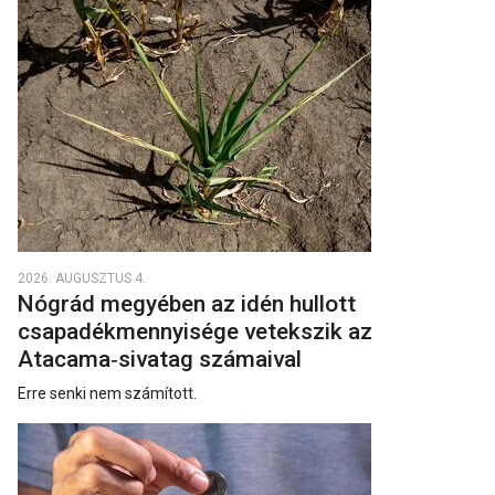
2026. AUGUSZTUS 4.
Nógrád megyében az idén hullott
csapadékmennyisége vetekszik az
Atacama‑sivatag számaival
Erre senki nem számított.