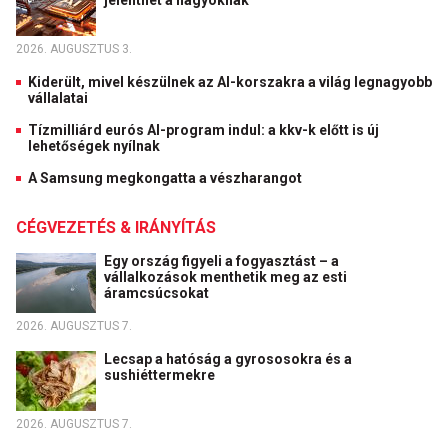
jelenthet a nagyoknak
2026. AUGUSZTUS 3.
Kiderült, mivel készülnek az AI-korszakra a világ legnagyobb
vállalatai
Tízmilliárd eurós AI-program indul: a kkv-k előtt is új
lehetőségek nyílnak
A Samsung megkongatta a vészharangot
CÉGVEZETÉS & IRÁNYÍTÁS
Egy ország figyeli a fogyasztást – a
vállalkozások menthetik meg az esti
áramcsúcsokat
2026. AUGUSZTUS 7.
Lecsap a hatóság a gyrososokra és a
sushiéttermekre
2026. AUGUSZTUS 7.