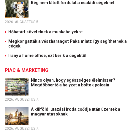
Rég nem látott fordulat a családi cégeknél
2026. AUGUSZTUS 5.
Hőhatárt követelnek a munkahelyekre
Megkongatták a vészharangot Paks miatt: így segíthetnek a
cégek
Irány a home office, ezt kérik a cégektől
PIAC & MARKETING
Nincs olyan, hogy egészséges élelmiszer?
Megdöbbentő a helyzet a boltok polcain
2026. AUGUSZTUS 7.
A külföldi utazási iroda csődje után üzentek a
magyar utasoknak
2026. AUGUSZTUS 7.