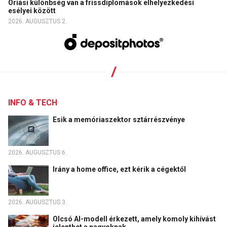
Óriási különbség van a frissdiplomások elhelyezkedési
esélyei között
2026. AUGUSZTUS 2.
INFO & TECH
Esik a memóriaszektor sztárrészvénye
2026. AUGUSZTUS 6.
Irány a home office, ezt kérik a cégektől
2026. AUGUSZTUS 3.
Olcsó AI-modell érkezett, amely komoly kihívást