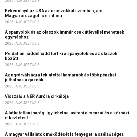
2026. AUGUSZTUS 8.
Bekeményít az USA az oroszokkal szemben, ami
Magyarországot is érintheti
2026. AUGUSZTUS 8.
A spanyolok és az olaszok immár csak útlevéllel mehetnek
egymáshoz
2026. AUGUSZTUS 8.
Példátlan haddelhadd tört ki a spanyolok és az olaszok
között
2026. AUGUSZTUS 8.
Az agrárválságra tekintettel hamarabb és több pénzhet
juthatnak a gazdák
2026. AUGUSZTUS 8.
Visszalő a NER Auróra cirkálója
2026. AUGUSZTUS 8.
A láthatatlan iparág: így lehetne javítani a menzai és a kórházi
étkeztetést
2026. AUGUSZTUS 8.
A magyar vállalatok működését is fenyegeti a szélsőséges