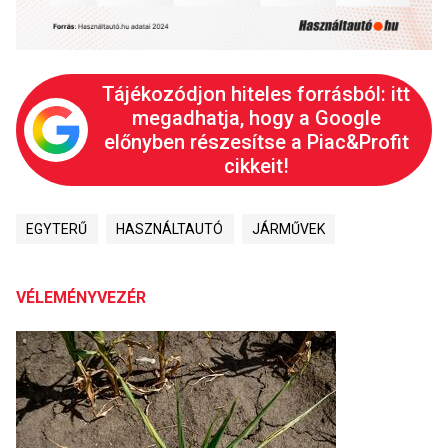
Tájékozódjon hiteles forrásból: itt
megadhatja, hogy a Google
előnyben részesítse a Piac&Profit
cikkeit!
EGYTERŰ
HASZNÁLTAUTÓ
JÁRMŰVEK
VÉLEMÉNYVEZÉR