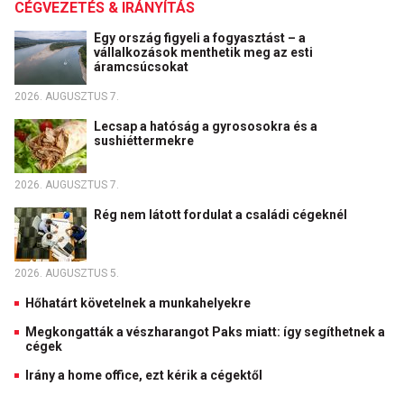
CÉGVEZETÉS & IRÁNYÍTÁS
Egy ország figyeli a fogyasztást – a
vállalkozások menthetik meg az esti
áramcsúcsokat
2026. AUGUSZTUS 7.
Lecsap a hatóság a gyrososokra és a
sushiéttermekre
2026. AUGUSZTUS 7.
Rég nem látott fordulat a családi cégeknél
2026. AUGUSZTUS 5.
Hőhatárt követelnek a munkahelyekre
Megkongatták a vészharangot Paks miatt: így segíthetnek a
cégek
Irány a home office, ezt kérik a cégektől