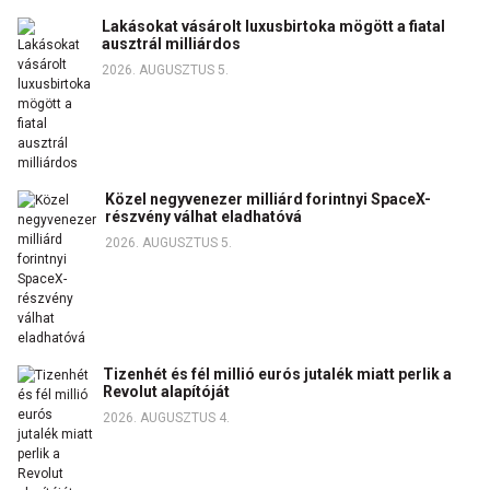
Lakásokat vásárolt luxusbirtoka mögött a fiatal
ausztrál milliárdos
2026. AUGUSZTUS 5.
Közel negyvenezer milliárd forintnyi SpaceX-
részvény válhat eladhatóvá
2026. AUGUSZTUS 5.
Tizenhét és fél millió eurós jutalék miatt perlik a
Revolut alapítóját
2026. AUGUSZTUS 4.