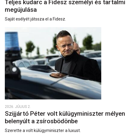
Teljes kudarc a Fidesz személyi és tartalmi
megújulása
Saját esélyét játssza el a Fidesz.
2026. JÚLIUS 2.
Szijjártó Péter volt külügyminiszter mélyen
belenyúlt a zsírosbödönbe
Szerette a volt külügyminiszter a luxust.