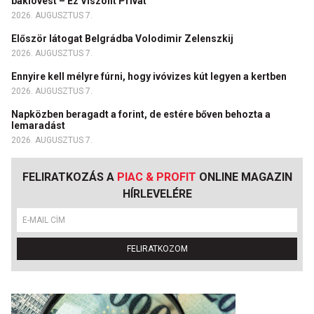
baklövést – Ez Viszont Privát
2026. AUGUSZTUS 7.
Először látogat Belgrádba Volodimir Zelenszkij
2026. AUGUSZTUS 7.
Ennyire kell mélyre fúrni, hogy ivóvizes kút legyen a kertben
2026. AUGUSZTUS 7.
Napközben beragadt a forint, de estére bőven behozta a
lemaradást
2026. AUGUSZTUS 7.
FELIRATKOZÁS A
PIAC & PROFIT
ONLINE MAGAZIN
HÍRLEVELÉRE
FELIRATKOZOM