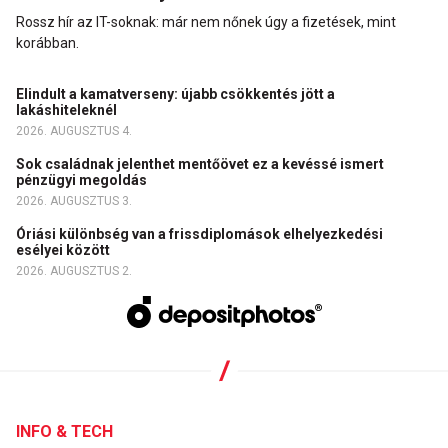
Rossz hír az IT-soknak: már nem nőnek úgy a fizetések, mint
korábban.
Elindult a kamatverseny: újabb csökkentés jött a
lakáshiteleknél
2026. AUGUSZTUS 4.
Sok családnak jelenthet mentőövet ez a kevéssé ismert
pénzügyi megoldás
2026. AUGUSZTUS 3.
Óriási különbség van a frissdiplomások elhelyezkedési
esélyei között
2026. AUGUSZTUS 2.
INFO & TECH