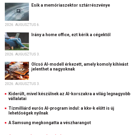
Esik a memóriaszektor sztárrészvénye
2026. AUGUSZTUS 6.
Irány a home office, ezt kérik a cégektől
2026. AUGUSZTUS 3.
Olcsó AI-modell érkezett, amely komoly kihívást
jelenthet a nagyoknak
2026. AUGUSZTUS 3.
Kiderült, mivel készülnek az AI-korszakra a világ legnagyobb
vállalatai
Tízmilliárd eurós AI-program indul: a kkv-k előtt is új
lehetőségek nyílnak
A Samsung megkongatta a vészharangot