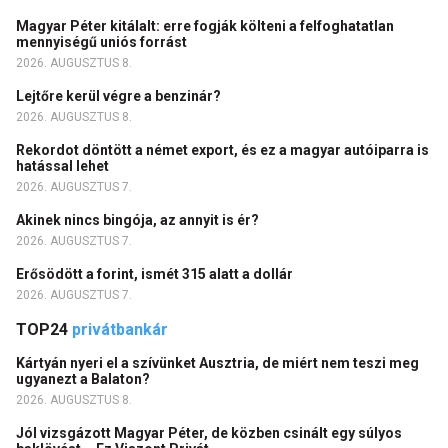
Magyar Péter kitálalt: erre fogják költeni a felfoghatatlan
mennyiségű uniós forrást
2026. AUGUSZTUS 8.
Lejtőre kerül végre a benzinár?
2026. AUGUSZTUS 8.
Rekordot döntött a német export, és ez a magyar autóiparra is
hatással lehet
2026. AUGUSZTUS 7.
Akinek nincs bingója, az annyit is ér?
2026. AUGUSZTUS 7.
Erősödött a forint, ismét 315 alatt a dollár
2026. AUGUSZTUS 7.
TOP24
privátbankár
Kártyán nyeri el a szívünket Ausztria, de miért nem teszi meg
ugyanezt a Balaton?
2026. AUGUSZTUS 8.
Jól vizsgázott Magyar Péter, de közben csinált egy súlyos