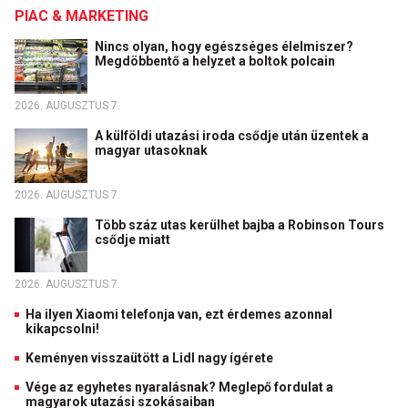
PIAC & MARKETING
Nincs olyan, hogy egészséges élelmiszer?
Megdöbbentő a helyzet a boltok polcain
2026. AUGUSZTUS 7.
A külföldi utazási iroda csődje után üzentek a
magyar utasoknak
2026. AUGUSZTUS 7.
Több száz utas kerülhet bajba a Robinson Tours
csődje miatt
2026. AUGUSZTUS 7.
Ha ilyen Xiaomi telefonja van, ezt érdemes azonnal
kikapcsolni!
Keményen visszaütött a Lidl nagy ígérete
Vége az egyhetes nyaralásnak? Meglepő fordulat a
magyarok utazási szokásaiban