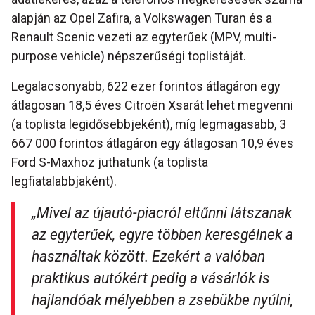
alapján az Opel Zafira, a Volkswagen Turan és a
Renault Scenic vezeti az egyterűek (MPV, multi-
purpose vehicle) népszerűségi toplistáját.
Legalacsonyabb, 622 ezer forintos átlagáron egy
átlagosan 18,5 éves Citroën Xsarát lehet megvenni
(a toplista legidősebbjeként), míg legmagasabb, 3
667 000 forintos átlagáron egy átlagosan 10,9 éves
Ford S-Maxhoz juthatunk (a toplista
legfiatalabbjaként).
„Mivel az újautó-piacról eltűnni látszanak
az egyterűek, egyre többen keresgélnek a
használtak között. Ezekért a valóban
praktikus autókért pedig a vásárlók is
hajlandóak mélyebben a zsebükbe nyúlni,