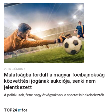
2026. JÚNIUS 6.
Mulatságba fordult a magyar focibajnokság
közvetítési jogának aukciója, senki nem
jelentkezett
A politikusok, fene nagy étvágyukban, a sportot is bekebelezték.
TOP24
m
for