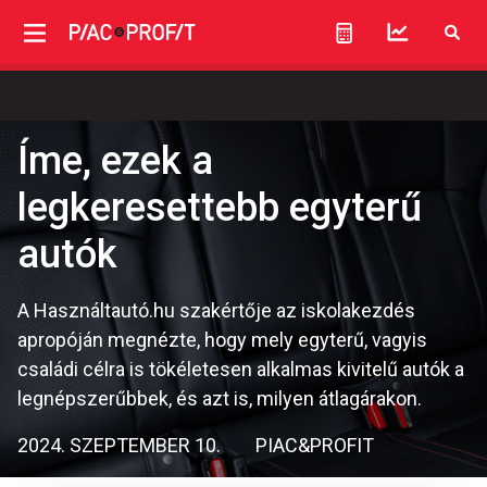
Íme, ezek a
legkeresettebb egyterű
autók
A Használtautó.hu szakértője az iskolakezdés
apropóján megnézte, hogy mely egyterű, vagyis
családi célra is tökéletesen alkalmas kivitelű autók a
legnépszerűbbek, és azt is, milyen átlagárakon.
2024. SZEPTEMBER 10.
PIAC&PROFIT