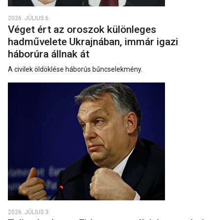
2026. JÚLIUS 6.
Véget ért az oroszok különleges
hadművelete Ukrajnában, immár igazi
háborúra állnak át
A civilek öldöklése háborús bűncselekmény.
2026. JÚLIUS 3.