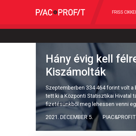
FRISS CIKKE
Hány évig kell fél
Kiszámolták
Szeptemberben 334 464 forint volt a 
tett ki a Központi Statisztikai Hivata
fizetésünkből meg lehessen venni egy
2021. DECEMBER 5.
PIAC&PROFIT