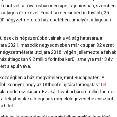
forint volt a fővárosban idén április-júniusban, szemben
s átlagos értékével. Emiatt a mediánbért is tovább, 25
 100 négyzetméteres ház esetében, amelyért átlagosan
pülések is népszerűbbé válnak a válság hatására, a
erára 2021. második negyedévében már csupán 92 ezret
 négyzetméterár utoljára 2018. végén jellemezte a falvak
z átlagosan 9,2 millió forintba kerül, amelyre már 3 év
ért alapul véve.
gy községben a ház megvételére, mint Budapesten. A
vább könnyíti, hogy az Otthonfelújítási támogatást
fel
 modernizálására. Ez akár további hárommillió forintot
, a felújítások költségének megelőlegezéséhez viszont
 hitel.
csóbb és környezetbarát energiafelhasználást lehetővé