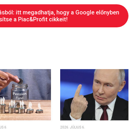
ásból: itt megadhatja, hogy a Google előnyben
ítse a Piac&Profit cikkeit!
US 6.
2026. JÚLIUS 6.