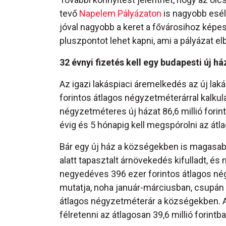
tevő
Napelem Pályázaton
is nagyobb esél
jóval nagyobb a keret a fővárosihoz képes
pluszpontot lehet kapni, ami a pályázat elb
32 évnyi fizetés kell egy budapesti új h
Az igazi lakáspiaci áremelkedés az új lak
forintos átlagos négyzetméterárral kalkul
négyzetméteres új házat 86,6 millió fori
évig és 5 hónapig kell megspórolni az átla
Bár egy új ház a községekben is magasabb
alatt tapasztalt árnövekedés kifulladt, 
negyedéves 396 ezer forintos átlagos nég
mutatja, noha január-márciusban, csupán e
átlagos négyzetméterár a községekben. A 
félretenni az átlagosan 39,6 millió forin