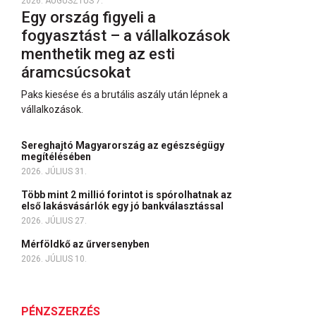
2026. AUGUSZTUS 7.
Egy ország figyeli a
fogyasztást – a vállalkozások
menthetik meg az esti
áramcsúcsokat
Paks kiesése és a brutális aszály után lépnek a
vállalkozások.
Sereghajtó Magyarország az egészségügy
megítélésében
2026. JÚLIUS 31.
Több mint 2 millió forintot is spórolhatnak az
első lakásvásárlók egy jó bankválasztással
2026. JÚLIUS 27.
Mérföldkő az űrversenyben
2026. JÚLIUS 10.
PÉNZSZERZÉS