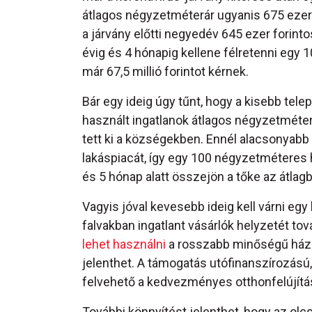
átlagos négyzetméterár ugyanis 675 ezer 
a járvány előtti negyedév 645 ezer forinto
évig és 4 hónapig kellene félretenni egy
már 67,5 millió forintot kérnek.
Bár egy ideig úgy tűnt, hogy a kisebb tele
használt ingatlanok átlagos négyzetmét
tett ki a községekben. Ennél alacsonyabb
lakáspiacát, így egy 100 négyzetméteres há
és 5 hónap alatt összejön a tőke az átlagb
Vagyis jóval kevesebb ideig kell várni e
falvakban ingatlant vásárlók helyzetét to
lehet használni
a rosszabb minőségű házak
jelenthet. A támogatás utófinanszírozású
felvehető a kedvezményes otthonfelújítási
További könnyítést jelenthet, hogy az ol