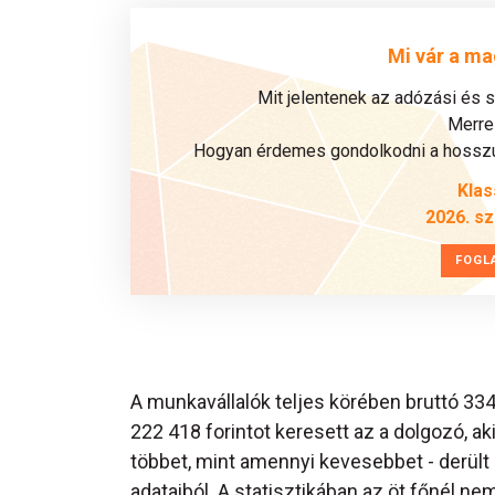
Mi vár a ma
Mit jelentenek az adózási és 
Merre 
Hogyan érdemes gondolkodni a hosszú 
Klas
2026. s
FOGL
A munkavállalók teljes körében bruttó 334
222 418 forintot keresett az a dolgozó, ak
többet, mint amennyi kevesebbet - derült k
adataiból. A statisztikában az öt főnél n