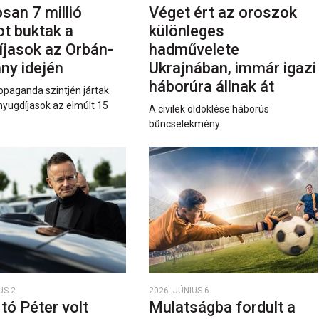
san 7 millió
Véget ért az oroszok
ot buktak a
különleges
íjasok az Orbán-
hadművelete
ny idején
Ukrajnában, immár igazi
háborúra állnak át
opaganda szintjén jártak
nyugdíjasok az elmúlt 15
A civilek öldöklése háborús
bűncselekmény.
US 2.
2026. JÚNIUS 6.
rtó Péter volt
Mulatságba fordult a