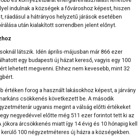
lyel indulnak a községek a fővároshoz képest, hiszen
t, ráadásul a hátrányos helyzetű járások esetében
írálása után kialakított sorrendben jelent előnyt.
ázhoz
ásoknál látszik. Idén április-májusban már 866 ezer
álhatott egy budapesti új házat kereső, vagyis egy 100
ntért lehetett megvenni. Ehhez nem kevesebb, mint 32
gbért.
 értéken forog a használt lakásokhoz képest, a járvány
és markáns csökkenés következett be. A második
yzetméterár ugyanis megint a válság előtti értékeket
gy negyedévvel előtte még 511 ezer forintot tett ki az
jókora árcsökkenés miatt így 14 évig és 10 hónapig kell
tba kerülő 100 négyzetméteres új házra a községekben.