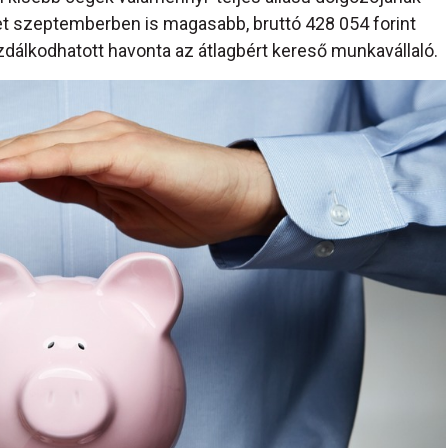
set szeptemberben is magasabb, bruttó 428 054 forint
azdálkodhatott havonta az átlagbért kereső munkavállaló.