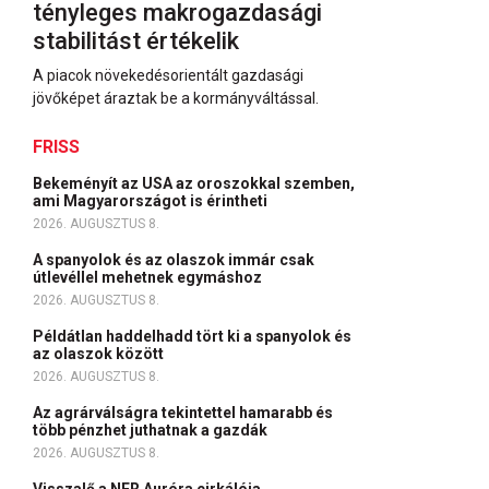
tényleges makrogazdasági
stabilitást értékelik
A piacok növekedésorientált gazdasági
jövőképet áraztak be a kormányváltással.
FRISS
Bekeményít az USA az oroszokkal szemben,
ami Magyarországot is érintheti
2026. AUGUSZTUS 8.
A spanyolok és az olaszok immár csak
útlevéllel mehetnek egymáshoz
2026. AUGUSZTUS 8.
Példátlan haddelhadd tört ki a spanyolok és
az olaszok között
2026. AUGUSZTUS 8.
Az agrárválságra tekintettel hamarabb és
több pénzhet juthatnak a gazdák
2026. AUGUSZTUS 8.