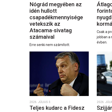
Nógrád megyében az
Átlago
idén hullott
forint
csapadékmennyisége
nyugd
vetekszik az
kormá
Atacama‑sivatag
Csak a pr
számaival
jobban a 
évben.
Erre senki nem számított.
2026. JÚLIUS 3.
2026. JÚLI
Teljes kudarc a Fidesz
Szijjá