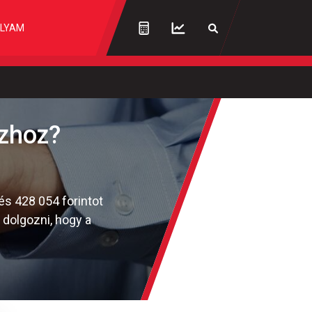
LYAM
ázhoz?
és 428 054 forintot
l dolgozni, hogy a