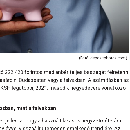
(Fotó: depositphotos.com)
ettó 222 420 forintos mediánbér teljes összegét félretenni
vásárolni Budapesten vagy a falvakban. A számításban az
a KSH legutóbbi, 2021. második negyedévére vonatkozó
rosban, mint a falvakban
etet jellemzi, hogy a használt lakások négyzetméterára
egy évvel visszaállt ütemesen emelkedő trendjére. Az