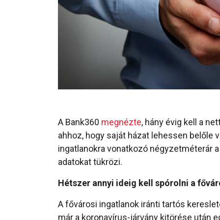
A Bank360
megnézte
, hány évig kell a n
ahhoz, hogy saját házat lehessen belőle 
ingatlanokra vonatkozó négyzetméterár 
adatokat tükrözi.
Hétszer annyi ideig kell spórolni a fővá
A fővárosi ingatlanok iránti tartós keresl
már a koronavírus-járvány kitörése után 