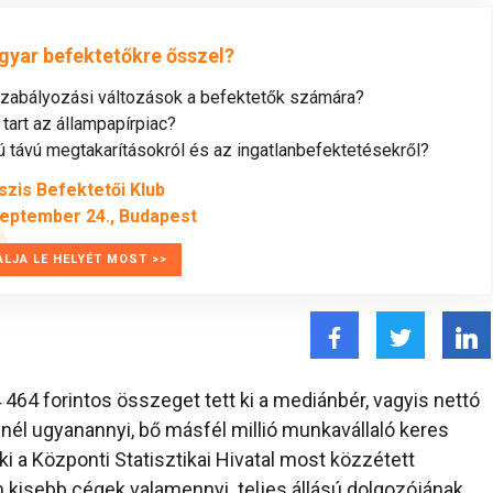
gyar befektetőkre ősszel?
szabályozási változások a befektetők számára?
tart az állampapírpiac?
távú megtakarításokról és az ingatlanbefektetésekről?
szis Befektetői Klub
zeptember 24., Budapest
ALJA LE HELYÉT MOST >>
 464 forintos összeget tett ki a mediánbér, vagyis nettó
inél ugyanannyi, bő másfél millió munkavállaló keres
i a Központi Statisztikai Hivatal most közzétett
em kisebb cégek valamennyi teljes állású dolgozójának