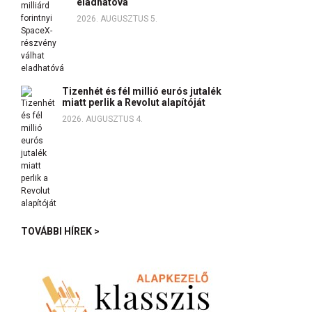
eladhatóvá
2026. AUGUSZTUS 5.
Tizenhét és fél millió eurós jutalék
miatt perlik a Revolut alapítóját
2026. AUGUSZTUS 4.
TOVÁBBI HÍREK >