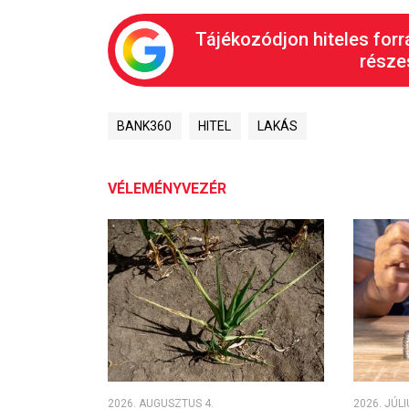
Tájékozódjon hiteles forr
részes
BANK360
HITEL
LAKÁS
VÉLEMÉNYVEZÉR
2026. AUGUSZTUS 4.
2026. JÚLI