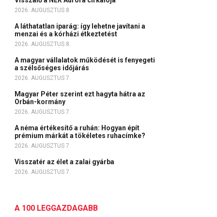
Visszalő a NER Auróra cirkálója
2026. AUGUSZTUS 8.
A láthatatlan iparág: így lehetne javítani a
menzai és a kórházi étkeztetést
2026. AUGUSZTUS 8.
A magyar vállalatok működését is fenyegeti
a szélsőséges időjárás
2026. AUGUSZTUS 7.
Magyar Péter szerint ezt hagyta hátra az
Orbán-kormány
2026. AUGUSZTUS 7.
A néma értékesítő a ruhán: Hogyan épít
prémium márkát a tökéletes ruhacímke?
2026. AUGUSZTUS 7.
Visszatér az élet a zalai gyárba
2026. AUGUSZTUS 7.
A 100 LEGGAZDAGABB