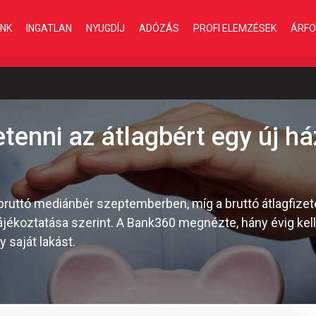
INK
INGATLAN
NYUGDÍJ
ADÓZÁS
PROFI ELEMZÉSEK
ÁRFO
retenni az átlagbért egy új h
bruttó mediánbér szeptemberben, míg a bruttó átlagfizet
l tájékoztatása szerint. A Bank360 megnézte, hány évig kel
 saját lakást.