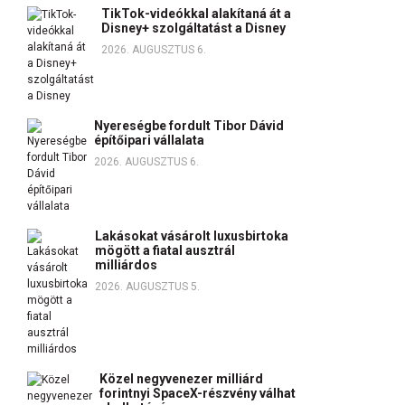
TikTok-videókkal alakítaná át a
Disney+ szolgáltatást a Disney
2026. AUGUSZTUS 6.
Nyereségbe fordult Tibor Dávid
építőipari vállalata
2026. AUGUSZTUS 6.
Lakásokat vásárolt luxusbirtoka
mögött a fiatal ausztrál
milliárdos
2026. AUGUSZTUS 5.
Közel negyvenezer milliárd
forintnyi SpaceX-részvény válhat