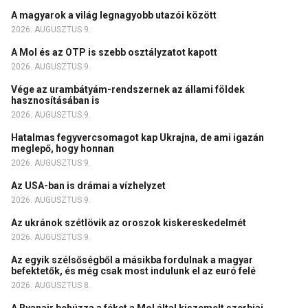
A magyarok a világ legnagyobb utazói között
2026. AUGUSZTUS 9.
A Mol és az OTP is szebb osztályzatot kapott
2026. AUGUSZTUS 9.
Vége az urambátyám-rendszernek az állami földek
hasznosításában is
2026. AUGUSZTUS 9.
Hatalmas fegyvercsomagot kap Ukrajna, de ami igazán
meglepő, hogy honnan
2026. AUGUSZTUS 9.
Az USA-ban is drámai a vízhelyzet
2026. AUGUSZTUS 9.
Az ukránok szétlövik az oroszok kiskereskedelmét
2026. AUGUSZTUS 9.
Az egyik szélsőségből a másikba fordulnak a magyar
befektetők, és még csak most indulunk el az euró felé
2026. AUGUSZTUS 8.
A Ryanair behúzza a féket a Mol által kiszemelt szerbiai