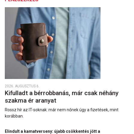
2026. AUGUSZTUS 6.
Kifulladt a bérrobbanás, már csak néhány
szakma ér aranyat
Rossz hír az IT-soknak: már nem nőnek úgy a fizetések, mint
korábban.
Elindult a kamatverseny: újabb csökkentés jött a