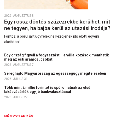
2026. AUGUSZTUS 8.
Egy rossz döntés százezrekbe kerülhet: mit
ne tegyen, ha bajba kerül az utazási irodája?
Fontos: a pórul járt ügyfelek ne kezdjenek idő előtti egyéni
akciókba!
Egy ország figyeli a fogyasztást – a vállalkozások menthetik
meg az esti áramcsúcsokat
2026. AUGUSZTUS 7.
Sereghajtó Magyarország az egészségügy megítélésében
2026. JÚLIUS 31.
Több mint 2 millió forintot is spórolhatnak az első
lakásvásárlók egy jó bankválasztással
2026. JÚLIUS 27.
PÉNZSZERZÉS