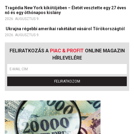
Tragédia New York kikötőjében – Életét vesztette egy 27 éves
nő és egy öthónapos kislány
2026. AUGUSZTUS 9.
Ukrajna régebbi amerikai rakétákat vásárol Törökországtól
2026. AUGUSZTUS 9.
FELIRATKOZÁS A
PIAC & PROFIT
ONLINE MAGAZIN
HÍRLEVELÉRE
FELIRATKOZOM