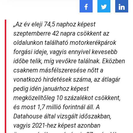
„Az év eleji 74,5 naphoz képest
szeptemberre 42 napra csökkent az
oldalunkon található motorkerékpárok
forgási ideje, vagyis ennyivel kevesebb
időbe telik, míg vevőkre találnak. Eközben
csaknem másfélszeresése nőtt a
vonatkozó hirdetések száma, az átlagár
pedig idén januárhoz képest
megközelítőleg 10 százalékot csökkent,
és most 1,7 millió forintnál áll. A
Datahouse által vizsgált időszakban,
vagyis 2021-hez képest azonban