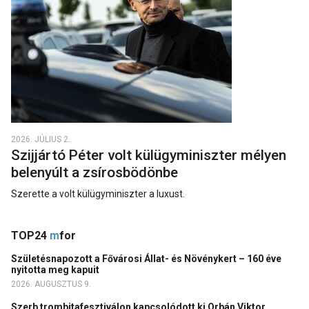
2026. JÚLIUS 2.
Szijjártó Péter volt külügyminiszter mélyen
belenyúlt a zsírosbödönbe
Szerette a volt külügyminiszter a luxust.
TOP24
m
for
Születésnapozott a Fővárosi Állat- és Növénykert – 160 éve
nyitotta meg kapuit
2026. AUGUSZTUS 9.
Szerb trombitafesztiválon kapcsolódott ki Orbán Viktor