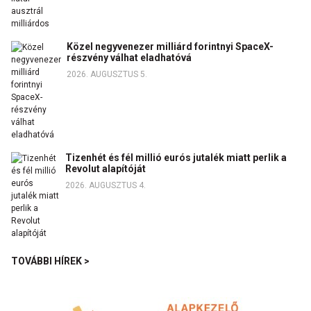
Közel negyvenezer milliárd forintnyi SpaceX-
részvény válhat eladhatóvá
2026. AUGUSZTUS 5.
Tizenhét és fél millió eurós jutalék miatt perlik a
Revolut alapítóját
2026. AUGUSZTUS 4.
TOVÁBBI HÍREK >