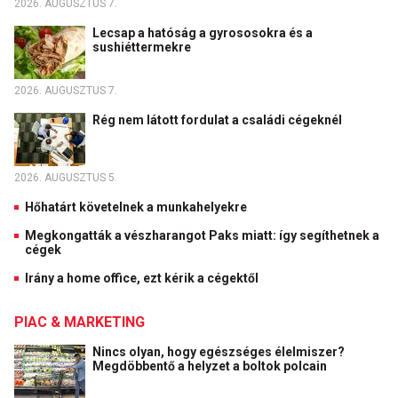
2026. AUGUSZTUS 7.
Lecsap a hatóság a gyrososokra és a
sushiéttermekre
2026. AUGUSZTUS 7.
Rég nem látott fordulat a családi cégeknél
2026. AUGUSZTUS 5.
Hőhatárt követelnek a munkahelyekre
Megkongatták a vészharangot Paks miatt: így segíthetnek a
cégek
Irány a home office, ezt kérik a cégektől
PIAC & MARKETING
Nincs olyan, hogy egészséges élelmiszer?
Megdöbbentő a helyzet a boltok polcain