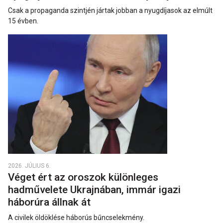
Csak a propaganda szintjén jártak jobban a nyugdíjasok az elmúlt
15 évben.
2026. JÚLIUS 6.
Véget ért az oroszok különleges
hadművelete Ukrajnában, immár igazi
háborúra állnak át
A civilek öldöklése háborús bűncselekmény.