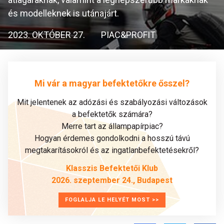
és modelleknek is utánajárt.
2023. OKTÓBER 27.
PIAC&PROFIT
Mi vár a magyar befektetőkre ősszel?
Mit jelentenek az adózási és szabályozási változások
a befektetők számára?
Merre tart az állampapírpiac?
Hogyan érdemes gondolkodni a hosszú távú
megtakarításokról és az ingatlanbefektetésekről?
Klasszis Befektetői Klub
2026. szeptember 24., Budapest
FOGLALJA LE HELYÉT MOST >>