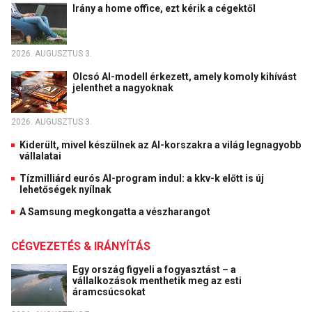
Irány a home office, ezt kérik a cégektől
2026. AUGUSZTUS 3.
Olcsó AI-modell érkezett, amely komoly kihívást
jelenthet a nagyoknak
2026. AUGUSZTUS 3.
Kiderült, mivel készülnek az AI-korszakra a világ legnagyobb
vállalatai
Tízmilliárd eurós AI-program indul: a kkv-k előtt is új
lehetőségek nyílnak
A Samsung megkongatta a vészharangot
CÉGVEZETÉS & IRÁNYÍTÁS
Egy ország figyeli a fogyasztást – a
vállalkozások menthetik meg az esti
áramcsúcsokat