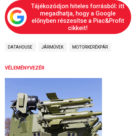
Tájékozódjon hiteles forrásból: itt
megadhatja, hogy a Google
előnyben részesítse a Piac&Profit
cikkeit!
DATAHOUSE
JÁRMŰVEK
MOTORKERÉKPÁR
VÉLEMÉNYVEZÉR