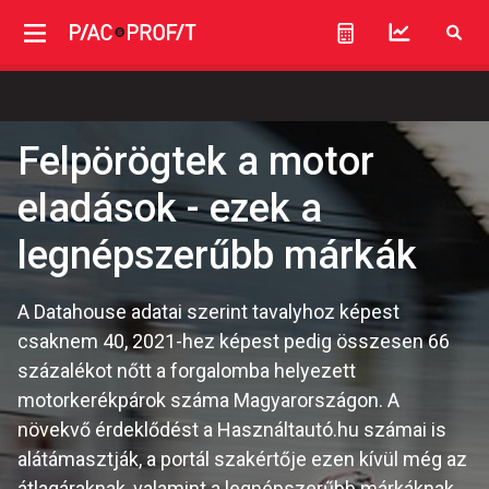
Felpörögtek a motor
eladások - ezek a
legnépszerűbb márkák
A Datahouse adatai szerint tavalyhoz képest
csaknem 40, 2021-hez képest pedig összesen 66
százalékot nőtt a forgalomba helyezett
motorkerékpárok száma Magyarországon. A
növekvő érdeklődést a Használtautó.hu számai is
alátámasztják, a portál szakértője ezen kívül még az
átlagáraknak, valamint a legnépszerűbb márkáknak