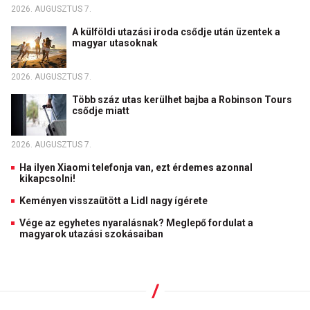
2026. AUGUSZTUS 7.
A külföldi utazási iroda csődje után üzentek a
magyar utasoknak
2026. AUGUSZTUS 7.
Több száz utas kerülhet bajba a Robinson Tours
csődje miatt
2026. AUGUSZTUS 7.
Ha ilyen Xiaomi telefonja van, ezt érdemes azonnal
kikapcsolni!
Keményen visszaütött a Lidl nagy ígérete
Vége az egyhetes nyaralásnak? Meglepő fordulat a
magyarok utazási szokásaiban