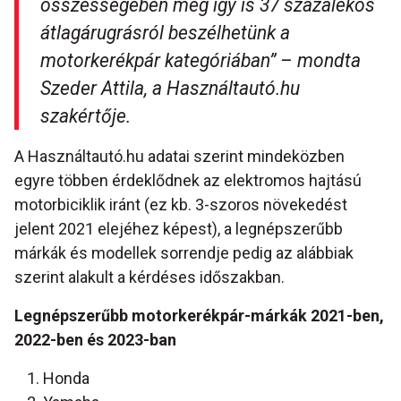
összességében még így is 37 százalékos
átlagárugrásról beszélhetünk a
motorkerékpár kategóriában” –
mondta
Szeder Attila, a Használtautó.hu
szakértője
.
A Használtautó.hu adatai szerint mindeközben
egyre többen érdeklődnek az elektromos hajtású
motorbiciklik iránt (ez kb. 3-szoros növekedést
jelent 2021 elejéhez képest), a legnépszerűbb
márkák és modellek sorrendje pedig az alábbiak
szerint alakult a kérdéses időszakban.
Legnépszerűbb motorkerékpár-márkák 2021-ben,
2022-ben és 2023-ban
Honda