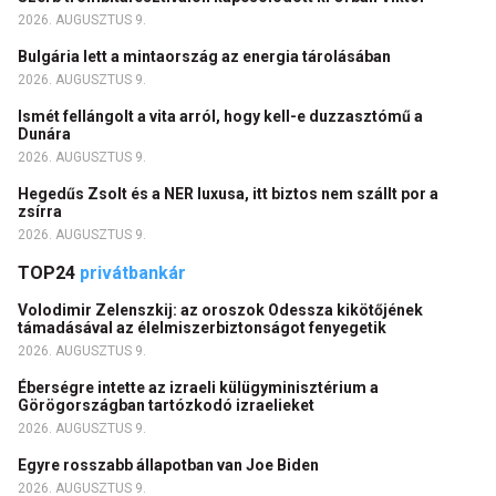
2026. AUGUSZTUS 9.
Bulgária lett a mintaország az energia tárolásában
2026. AUGUSZTUS 9.
Ismét fellángolt a vita arról, hogy kell-e duzzasztómű a
Dunára
2026. AUGUSZTUS 9.
Hegedűs Zsolt és a NER luxusa, itt biztos nem szállt por a
zsírra
2026. AUGUSZTUS 9.
TOP24
privátbankár
Volodimir Zelenszkij: az oroszok Odessza kikötőjének
támadásával az élelmiszerbiztonságot fenyegetik
2026. AUGUSZTUS 9.
Éberségre intette az izraeli külügyminisztérium a
Görögországban tartózkodó izraelieket
2026. AUGUSZTUS 9.
Egyre rosszabb állapotban van Joe Biden
2026. AUGUSZTUS 9.