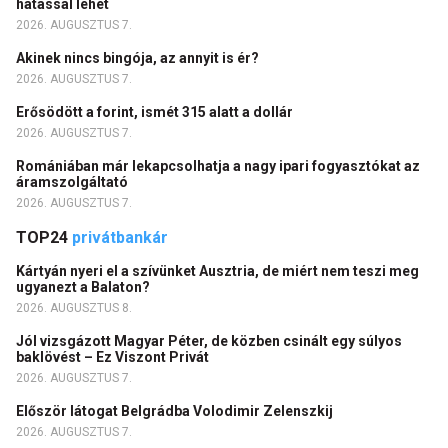
hatással lehet
2026. AUGUSZTUS 7.
Akinek nincs bingója, az annyit is ér?
2026. AUGUSZTUS 7.
Erősödött a forint, ismét 315 alatt a dollár
2026. AUGUSZTUS 7.
Romániában már lekapcsolhatja a nagy ipari fogyasztókat az
áramszolgáltató
2026. AUGUSZTUS 7.
TOP24
privátbankár
Kártyán nyeri el a szívünket Ausztria, de miért nem teszi meg
ugyanezt a Balaton?
2026. AUGUSZTUS 8.
Jól vizsgázott Magyar Péter, de közben csinált egy súlyos
baklövést – Ez Viszont Privát
2026. AUGUSZTUS 7.
Először látogat Belgrádba Volodimir Zelenszkij
2026. AUGUSZTUS 7.