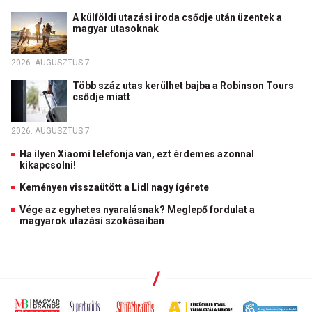
A külföldi utazási iroda csődje után üzentek a
magyar utasoknak
2026. AUGUSZTUS 7.
Több száz utas kerülhet bajba a Robinson Tours
csődje miatt
2026. AUGUSZTUS 7.
Ha ilyen Xiaomi telefonja van, ezt érdemes azonnal
kikapcsolni!
Keményen visszaütött a Lidl nagy ígérete
Vége az egyhetes nyaralásnak? Meglepő fordulat a
magyarok utazási szokásaiban