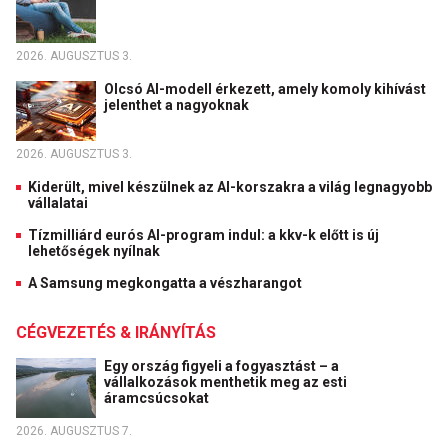
2026. AUGUSZTUS 3.
Olcsó AI-modell érkezett, amely komoly kihívást
jelenthet a nagyoknak
2026. AUGUSZTUS 3.
Kiderült, mivel készülnek az AI-korszakra a világ legnagyobb
vállalatai
Tízmilliárd eurós AI-program indul: a kkv-k előtt is új
lehetőségek nyílnak
A Samsung megkongatta a vészharangot
CÉGVEZETÉS & IRÁNYÍTÁS
Egy ország figyeli a fogyasztást – a
vállalkozások menthetik meg az esti
áramcsúcsokat
2026. AUGUSZTUS 7.