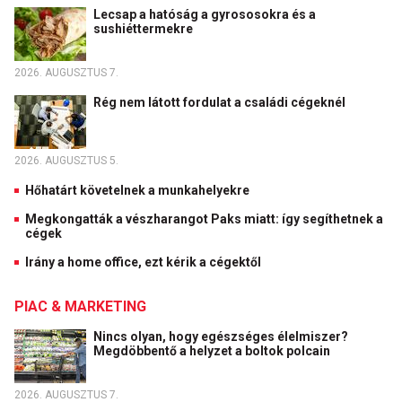
Lecsap a hatóság a gyrososokra és a
sushiéttermekre
2026. AUGUSZTUS 7.
Rég nem látott fordulat a családi cégeknél
2026. AUGUSZTUS 5.
Hőhatárt követelnek a munkahelyekre
Megkongatták a vészharangot Paks miatt: így segíthetnek a
cégek
Irány a home office, ezt kérik a cégektől
PIAC & MARKETING
Nincs olyan, hogy egészséges élelmiszer?
Megdöbbentő a helyzet a boltok polcain
2026. AUGUSZTUS 7.