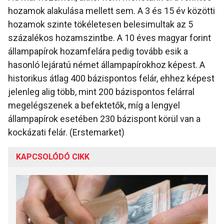
hozamok alakulása mellett sem. A 3 és 15 év közötti
hozamok szinte tökéletesen belesimultak az 5
százalékos hozamszintbe. A 10 éves magyar forint
állampapírok hozamfelára pedig tovább esik a
hasonló lejáratú német állampapírokhoz képest. A
historikus átlag 400 bázispontos felár, ehhez képest
jelenleg alig több, mint 200 bázispontos felárral
megelégszenek a befektetők, míg a lengyel
állampapírok esetében 230 bázispont körül van a
kockázati felár. (Erstemarket)
KAPCSOLÓDÓ CIKK