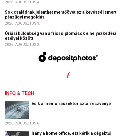
2026. AUGUSZTUS 4.
Sok családnak jelenthet mentőövet ez a kevéssé ismert
pénzügyi megoldás
2026. AUGUSZTUS 3.
Óriási különbség van a frissdiplomások elhelyezkedési
esélyei között
2026. AUGUSZTUS 2.
INFO & TECH
Esik a memóriaszektor sztárrészvénye
2026. AUGUSZTUS 6.
Irány a home office, ezt kérik a cégektől