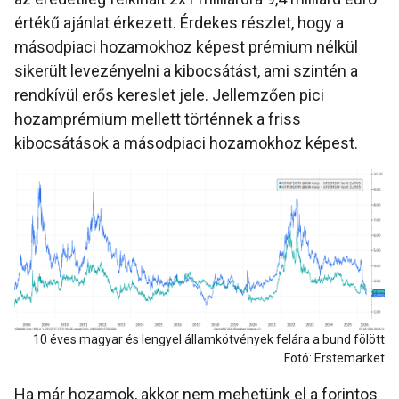
értékű ajánlat érkezett. Érdekes részlet, hogy a
másodpiaci hozamokhoz képest prémium nélkül
sikerült levezényelni a kibocsátást, ami szintén a
rendkívül erős kereslet jele. Jellemzően pici
hozamprémium mellett történnek a friss
kibocsátások a másodpiaci hozamokhoz képest.
10 éves magyar és lengyel államkötvények felára a bund fölött
Fotó: Erstemarket
Ha már hozamok, akkor nem mehetünk el a forintos