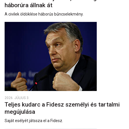
háborúra állnak át
A civilek öldöklése háborús bűncselekmény.
2026. JÚLIUS 3.
Teljes kudarc a Fidesz személyi és tartalmi
megújulása
Saját esélyét játssza el a Fidesz.