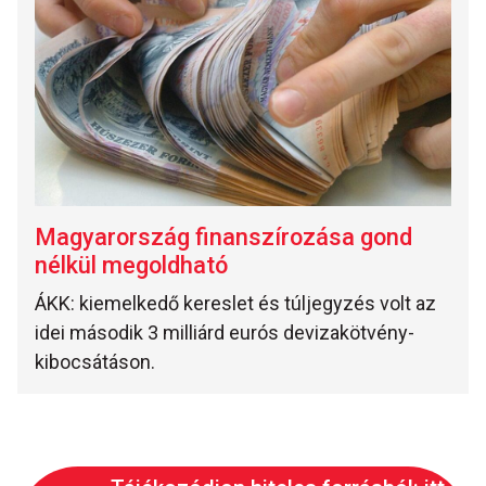
Magyarország finanszírozása gond
nélkül megoldható
ÁKK: kiemelkedő kereslet és túljegyzés volt az
idei második 3 milliárd eurós devizakötvény-
kibocsátáson.