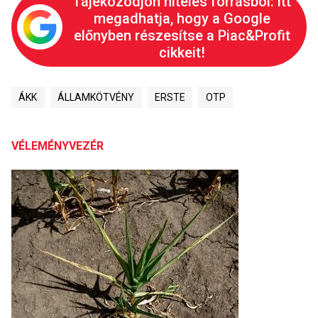
Tájékozódjon hiteles forrásból: itt
megadhatja, hogy a Google
előnyben részesítse a Piac&Profit
cikkeit!
ÁKK
ÁLLAMKÖTVÉNY
ERSTE
OTP
VÉLEMÉNYVEZÉR