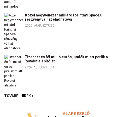
Közel negyvenezer milliárd forintnyi SpaceX-
részvény válhat eladhatóvá
2026. AUGUSZTUS 5.
Tizenhét és fél millió eurós jutalék miatt perlik a
Revolut alapítóját
2026. AUGUSZTUS 4.
TOVÁBBI HÍREK >