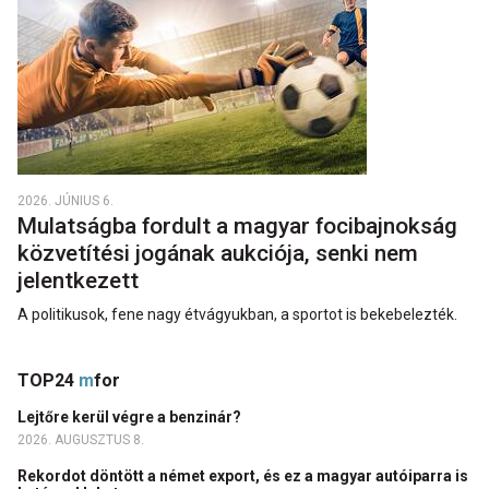
2026. JÚNIUS 6.
Mulatságba fordult a magyar focibajnokság
közvetítési jogának aukciója, senki nem
jelentkezett
A politikusok, fene nagy étvágyukban, a sportot is bekebelezték.
TOP24
m
for
Lejtőre kerül végre a benzinár?
2026. AUGUSZTUS 8.
Rekordot döntött a német export, és ez a magyar autóiparra is