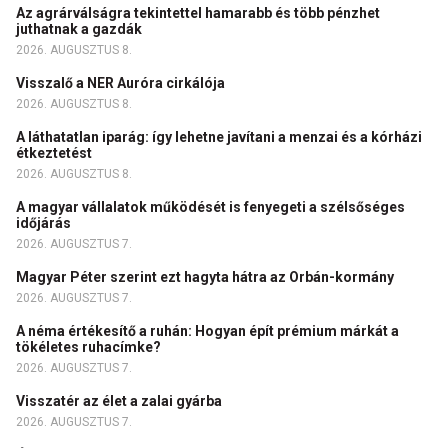
Az agrárválságra tekintettel hamarabb és több pénzhet
juthatnak a gazdák
2026. AUGUSZTUS 8.
Visszalő a NER Auróra cirkálója
2026. AUGUSZTUS 8.
A láthatatlan iparág: így lehetne javítani a menzai és a kórházi
étkeztetést
2026. AUGUSZTUS 8.
A magyar vállalatok működését is fenyegeti a szélsőséges
időjárás
2026. AUGUSZTUS 7.
Magyar Péter szerint ezt hagyta hátra az Orbán-kormány
2026. AUGUSZTUS 7.
A néma értékesítő a ruhán: Hogyan épít prémium márkát a
tökéletes ruhacímke?
2026. AUGUSZTUS 7.
Visszatér az élet a zalai gyárba
2026. AUGUSZTUS 7.