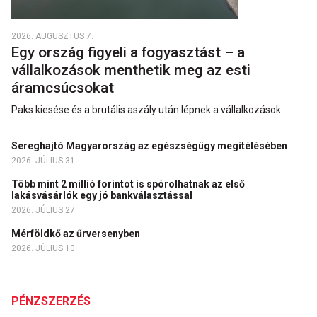
2026. AUGUSZTUS 7.
Egy ország figyeli a fogyasztást – a
vállalkozások menthetik meg az esti
áramcsúcsokat
Paks kiesése és a brutális aszály után lépnek a vállalkozások.
Sereghajtó Magyarország az egészségügy megítélésében
2026. JÚLIUS 31.
Több mint 2 millió forintot is spórolhatnak az első
lakásvásárlók egy jó bankválasztással
2026. JÚLIUS 27.
Mérföldkő az űrversenyben
2026. JÚLIUS 10.
PÉNZSZERZÉS