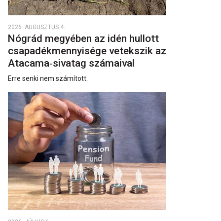
2026. AUGUSZTUS 4.
Nógrád megyében az idén hullott
csapadékmennyisége vetekszik az
Atacama‑sivatag számaival
Erre senki nem számított.