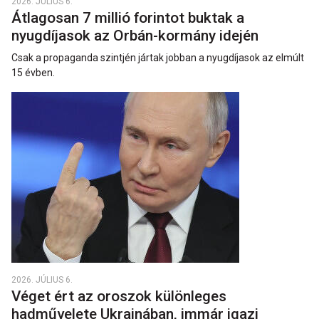
2026. JÚLIUS 6.
Átlagosan 7 millió forintot buktak a
nyugdíjasok az Orbán-kormány idején
Csak a propaganda szintjén jártak jobban a nyugdíjasok az elmúlt
15 évben.
2026. JÚLIUS 6.
Véget ért az oroszok különleges
hadművelete Ukrajnában, immár igazi