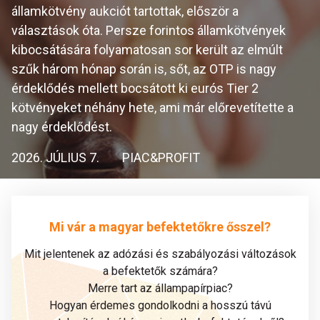
államkötvény aukciót tartottak, először a
választások óta. Persze forintos államkötvények
kibocsátására folyamatosan sor került az elmúlt
szűk három hónap során is, sőt, az OTP is nagy
érdeklődés mellett bocsátott ki eurós Tier 2
kötvényeket néhány hete, ami már előrevetítette a
nagy érdeklődést.
2026. JÚLIUS 7.
PIAC&PROFIT
Mi vár a magyar befektetőkre ősszel?
Mit jelentenek az adózási és szabályozási változások
a befektetők számára?
Merre tart az állampapírpiac?
Hogyan érdemes gondolkodni a hosszú távú