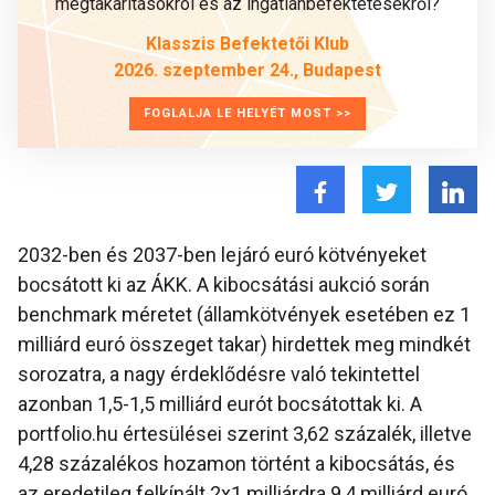
megtakarításokról és az ingatlanbefektetésekről?
Klasszis Befektetői Klub
2026. szeptember 24., Budapest
FOGLALJA LE HELYÉT MOST >>
2032-ben és 2037-ben lejáró euró kötvényeket
bocsátott ki az ÁKK. A kibocsátási aukció során
benchmark méretet (államkötvények esetében ez 1
milliárd euró összeget takar) hirdettek meg mindkét
sorozatra, a nagy érdeklődésre való tekintettel
azonban 1,5-1,5 milliárd eurót bocsátottak ki. A
portfolio.hu értesülései szerint 3,62 százalék, illetve
4,28 százalékos hozamon történt a kibocsátás, és
az eredetileg felkínált 2x1 milliárdra 9,4 milliárd euró