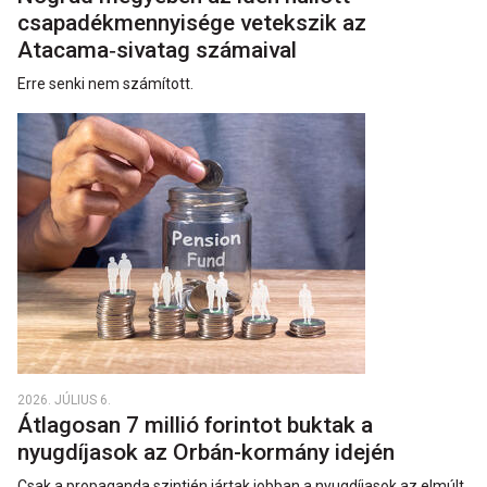
csapadékmennyisége vetekszik az
Atacama‑sivatag számaival
Erre senki nem számított.
2026. JÚLIUS 6.
Átlagosan 7 millió forintot buktak a
nyugdíjasok az Orbán-kormány idején
Csak a propaganda szintjén jártak jobban a nyugdíjasok az elmúlt