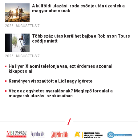
A külföldi utazási iroda csődje után üzentek a
magyar utasoknak
2026. AUGUSZTUS 7.
Több száz utas kerülhet bajba a Robinson Tours
csődje miatt
2026. AUGUSZTUS 7.
Ha ilyen Xiaomi telefonja van, ezt érdemes azonnal
kikapcsolni!
Keményen visszaütött a Lidl nagy ígérete
Vége az egyhetes nyaralásnak? Meglepő fordulat a
magyarok utazási szokásaiban