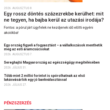
2026. AUGUSZTUS 8.
Egy rossz döntés százezrekbe kerülhet: mit
ne tegyen, ha bajba kerül az utazási irodája?
Fontos: a pórul járt ügyfelek ne kezdjenek idő előtti egyéni
akciókba!
Egy ország figyeli a fogyasztást – a vállalkozások menthetik
meg az esti áramcsúcsokat
2026. AUGUSZTUS 7.
Sereghajtó Magyarország az egészségügy megítélésében
2026. JÚLIUS 31.
Több mint 2 millió forintot is spórolhatnak az első
lakásvásárlók egy jó bankválasztással
2026. JÚLIUS 27.
PÉNZSZERZÉS