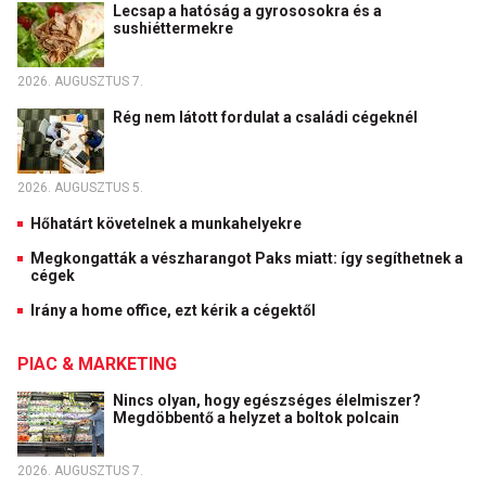
Lecsap a hatóság a gyrososokra és a
sushiéttermekre
2026. AUGUSZTUS 7.
Rég nem látott fordulat a családi cégeknél
2026. AUGUSZTUS 5.
Hőhatárt követelnek a munkahelyekre
Megkongatták a vészharangot Paks miatt: így segíthetnek a
cégek
Irány a home office, ezt kérik a cégektől
PIAC & MARKETING
Nincs olyan, hogy egészséges élelmiszer?
Megdöbbentő a helyzet a boltok polcain
2026. AUGUSZTUS 7.