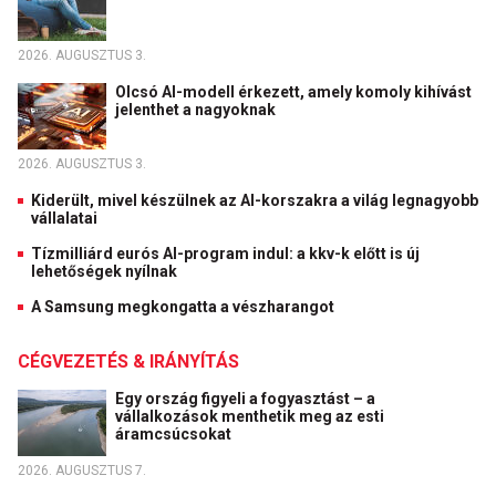
2026. AUGUSZTUS 3.
Olcsó AI-modell érkezett, amely komoly kihívást
jelenthet a nagyoknak
2026. AUGUSZTUS 3.
Kiderült, mivel készülnek az AI-korszakra a világ legnagyobb
vállalatai
Tízmilliárd eurós AI-program indul: a kkv-k előtt is új
lehetőségek nyílnak
A Samsung megkongatta a vészharangot
CÉGVEZETÉS & IRÁNYÍTÁS
Egy ország figyeli a fogyasztást – a
vállalkozások menthetik meg az esti
áramcsúcsokat
2026. AUGUSZTUS 7.