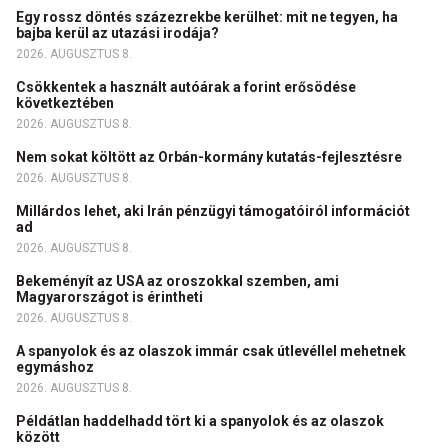
Egy rossz döntés százezrekbe kerülhet: mit ne tegyen, ha
bajba kerül az utazási irodája?
2026. AUGUSZTUS 8.
Csökkentek a használt autóárak a forint erősödése
következtében
2026. AUGUSZTUS 8.
Nem sokat költött az Orbán-kormány kutatás-fejlesztésre
2026. AUGUSZTUS 8.
Millárdos lehet, aki Irán pénzügyi támogatóiról információt
ad
2026. AUGUSZTUS 8.
Bekeményít az USA az oroszokkal szemben, ami
Magyarországot is érintheti
2026. AUGUSZTUS 8.
A spanyolok és az olaszok immár csak útlevéllel mehetnek
egymáshoz
2026. AUGUSZTUS 8.
Példátlan haddelhadd tört ki a spanyolok és az olaszok
között