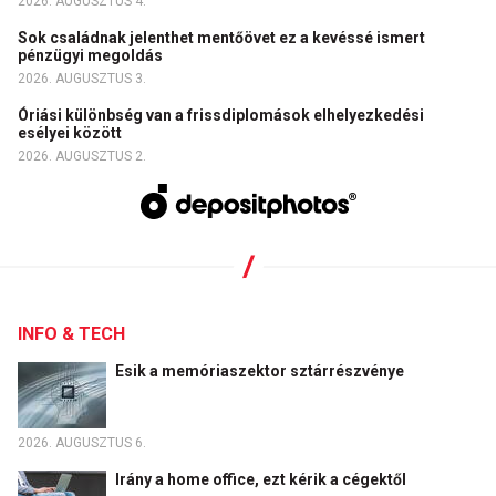
2026. AUGUSZTUS 4.
Sok családnak jelenthet mentőövet ez a kevéssé ismert
pénzügyi megoldás
2026. AUGUSZTUS 3.
Óriási különbség van a frissdiplomások elhelyezkedési
esélyei között
2026. AUGUSZTUS 2.
INFO & TECH
Esik a memóriaszektor sztárrészvénye
2026. AUGUSZTUS 6.
Irány a home office, ezt kérik a cégektől