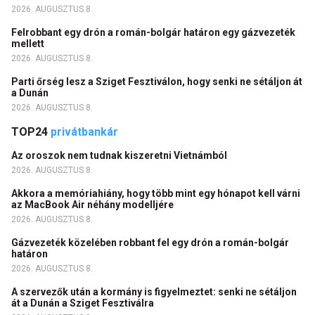
2026. AUGUSZTUS 8.
Felrobbant egy drón a román-bolgár határon egy gázvezeték
mellett
2026. AUGUSZTUS 8.
Parti őrség lesz a Sziget Fesztiválon, hogy senki ne sétáljon át
a Dunán
2026. AUGUSZTUS 8.
TOP24
privátbankár
Az oroszok nem tudnak kiszeretni Vietnámból
2026. AUGUSZTUS 8.
Akkora a memóriahiány, hogy több mint egy hónapot kell várni
az MacBook Air néhány modelljére
2026. AUGUSZTUS 8.
Gázvezeték közelében robbant fel egy drón a román-bolgár
határon
2026. AUGUSZTUS 8.
A szervezők után a kormány is figyelmeztet: senki ne sétáljon
át a Dunán a Sziget Fesztiválra