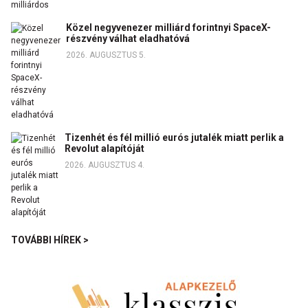
Közel negyvenezer milliárd forintnyi SpaceX-
részvény válhat eladhatóvá
2026. AUGUSZTUS 5.
Tizenhét és fél millió eurós jutalék miatt perlik a
Revolut alapítóját
2026. AUGUSZTUS 4.
TOVÁBBI HÍREK >