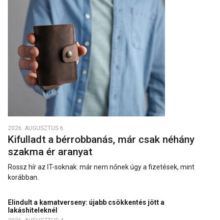
2026. AUGUSZTUS 6.
Kifulladt a bérrobbanás, már csak néhány
szakma ér aranyat
Rossz hír az IT-soknak: már nem nőnek úgy a fizetések, mint
korábban.
Elindult a kamatverseny: újabb csökkentés jött a
lakáshiteleknél