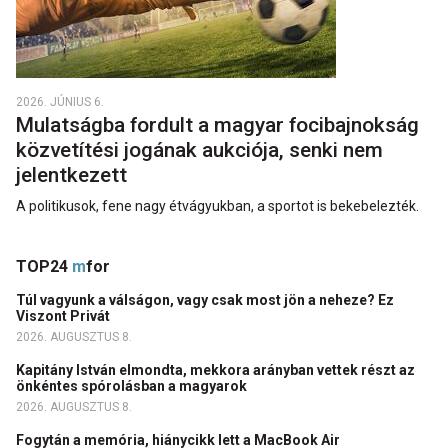
2026. JÚNIUS 6.
Mulatságba fordult a magyar focibajnokság
közvetítési jogának aukciója, senki nem
jelentkezett
A politikusok, fene nagy étvágyukban, a sportot is bekebelezték.
TOP24
m
for
Túl vagyunk a válságon, vagy csak most jön a neheze? Ez
Viszont Privát
2026. AUGUSZTUS 8.
Kapitány István elmondta, mekkora arányban vettek részt az
önkéntes spórolásban a magyarok
2026. AUGUSZTUS 8.
Fogytán a memória, hiánycikk lett a MacBook Air