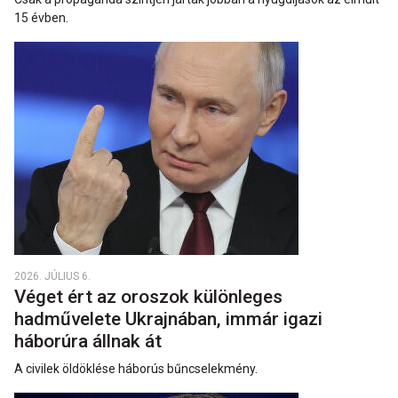
15 évben.
2026. JÚLIUS 6.
Véget ért az oroszok különleges
hadművelete Ukrajnában, immár igazi
háborúra állnak át
A civilek öldöklése háborús bűncselekmény.