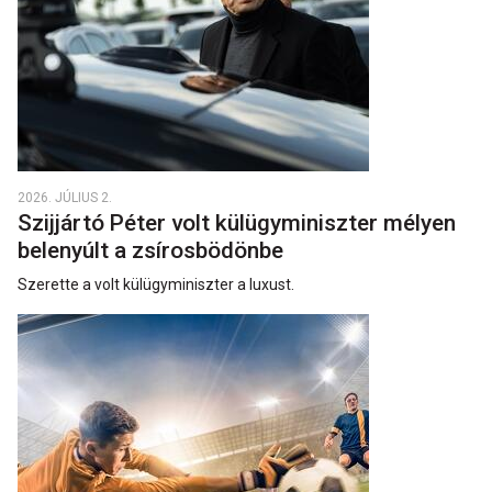
2026. JÚLIUS 2.
Szijjártó Péter volt külügyminiszter mélyen
belenyúlt a zsírosbödönbe
Szerette a volt külügyminiszter a luxust.