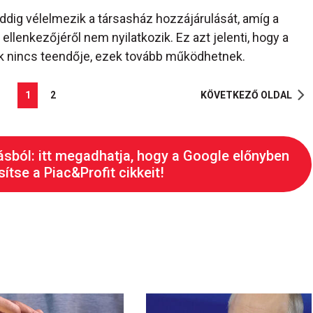
dig vélelmezik a társasház hozzájárulását, amíg a
llenkezőjéről nem nyilatkozik. Ez azt jelenti, hogy a
k nincs teendője, ezek tovább működhetnek.
1
2
KÖVETKEZŐ OLDAL
ásból: itt megadhatja, hogy a Google előnyben
ítse a Piac&Profit cikkeit!