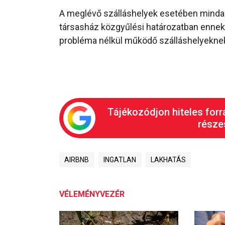
A meglévő szálláshelyek esetében mindad
társasház közgyűlési határozatban ennek e
probléma nélkül működő szálláshelyekne
Tájékozódjon hiteles forr
részes
AIRBNB
INGATLAN
LAKHATÁS
VÉLEMÉNYVEZÉR