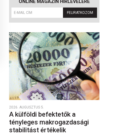
ONLINE MAGAZIN HÍRLEVELÉRE
FELIRATKOZOM
2026. AUGUSZTUS 5.
A külföldi befektetők a
tényleges makrogazdasági
stabilitást értékelik