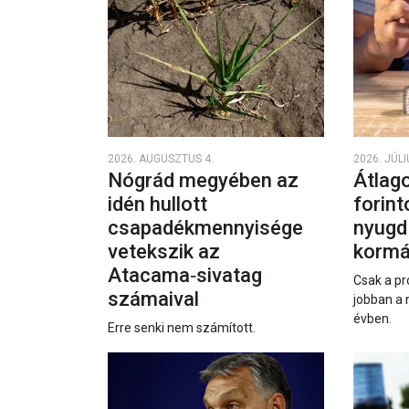
2026. AUGUSZTUS 4.
2026. JÚLI
Nógrád megyében az
Átlago
idén hullott
forint
csapadékmennyisége
nyugd
vetekszik az
kormá
Atacama‑sivatag
Csak a pr
számaival
jobban a 
évben.
Erre senki nem számított.