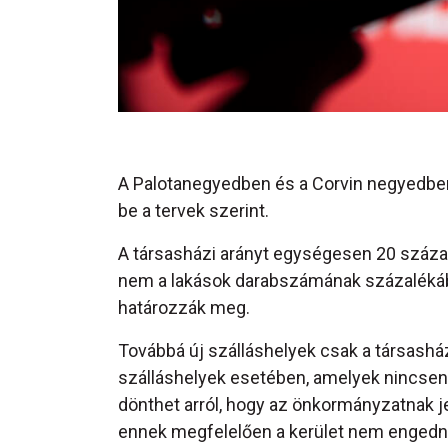
A Palotanegyedben és a Corvin negyedben
be a tervek szerint.
A társasházi arányt egységesen 20 száza
nem a lakások darabszámának százalékáb
határozzák meg.
Továbbá új szálláshelyek csak a társashá
szálláshelyek esetében, amelyek nincsene
dönthet arról, hogy az önkormányzatnak j
ennek megfelelően a kerület nem engedn