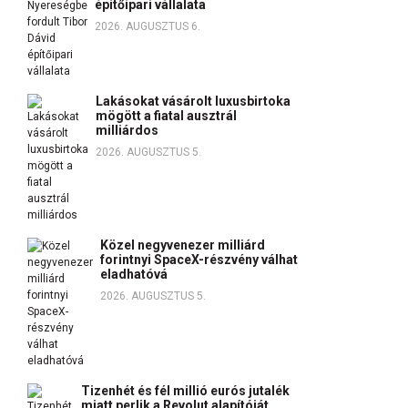
építőipari vállalata
2026. AUGUSZTUS 6.
Lakásokat vásárolt luxusbirtoka
mögött a fiatal ausztrál
milliárdos
2026. AUGUSZTUS 5.
Közel negyvenezer milliárd
forintnyi SpaceX-részvény válhat
eladhatóvá
2026. AUGUSZTUS 5.
Tizenhét és fél millió eurós jutalék
miatt perlik a Revolut alapítóját