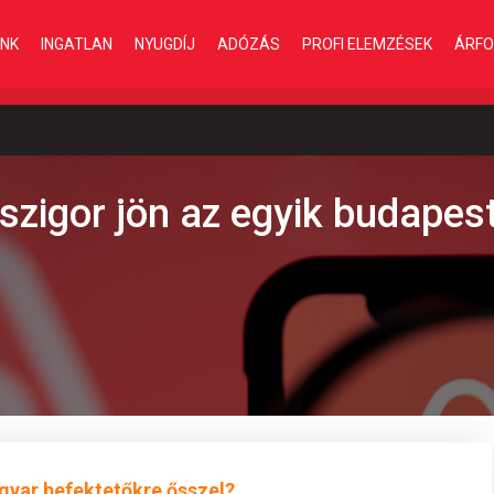
INK
INGATLAN
NYUGDÍJ
ADÓZÁS
PROFI ELEMZÉSEK
ÁRFO
szigor jön az egyik budapest
gyar befektetőkre ősszel?