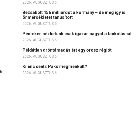
2026. AUGUSZTUS 6.
Bezsákolt 156 milliárdot a kormány – de még így is
önmérsékletet tanúsított
2026. AUGUSZTUS 6.
Pénteken nézhetünk csak igazán nagyot a tankolásnál
2026. AUGUSZTUS 6.
Példátlan dróntámadás ért egy orosz régiót
2026. AUGUSZTUS 6.
Kilenc centi: Paks megmenkült?
a
2026. AUGUSZTUS 6.