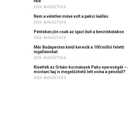
felé
2026. AUGUSZTUS 6.
Nem a véletlen műve volt a paksi leállás
2026. AUGUSZTUS 6.
Pénteken jön csak az igazi buli a benzinkutakon
2026. AUGUSZTUS 6.
Már Budapesten kívül keresik a 100 millió feletti
ingatlanokat
2026. AUGUSZTUS 6.
Kivették az Orbán-kormányok Paks nyereségét – 
mostani baj is megelőzhető lett volna a pénzből?
2026. AUGUSZTUS 6.