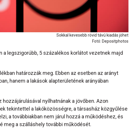
Sokkal kevesebb rövid távú kiadás jöhet
Fotó: Depositphotos
 a legszigorúbb, 5 százalékos korlátot vezetnek majd
lékban határozzák meg. Ebben az esetben az arányt
an, hanem a lakások alapterületének arányában
z hozzájárulásával nyílhatnának a jövőben. Azon
k tekintettel a lakóközösségre, a társasház közgyűlése
elzi, a továbbiakban nem járul hozzá a működéshez, és
é meg a szálláshely további működését.