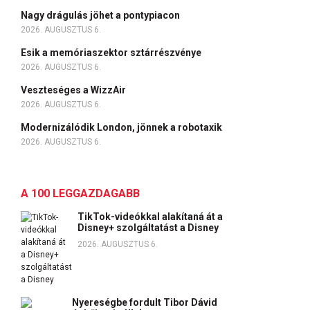
Nagy drágulás jöhet a pontypiacon
2026. AUGUSZTUS 6.
Esik a memóriaszektor sztárrészvénye
2026. AUGUSZTUS 6.
Veszteséges a WizzAir
2026. AUGUSZTUS 6.
Modernizálódik London, jönnek a robotaxik
2026. AUGUSZTUS 6.
A 100 LEGGAZDAGABB
TikTok-videókkal alakítaná át a
Disney+ szolgáltatást a Disney
2026. AUGUSZTUS 6.
Nyereségbe fordult Tibor Dávid