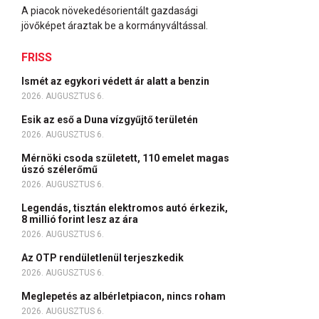
A piacok növekedésorientált gazdasági
jövőképet áraztak be a kormányváltással.
FRISS
Ismét az egykori védett ár alatt a benzin
2026. AUGUSZTUS 6.
Esik az eső a Duna vízgyűjtő területén
2026. AUGUSZTUS 6.
Mérnöki csoda született, 110 emelet magas
úszó szélerőmű
2026. AUGUSZTUS 6.
Legendás, tisztán elektromos autó érkezik,
8 millió forint lesz az ára
2026. AUGUSZTUS 6.
Az OTP rendületlenül terjeszkedik
2026. AUGUSZTUS 6.
Meglepetés az albérletpiacon, nincs roham
2026. AUGUSZTUS 6.