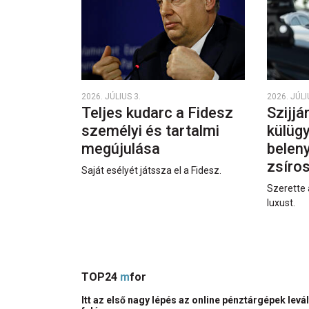
2026. JÚLIUS 3.
2026. JÚLI
Teljes kudarc a Fidesz
Szijjá
személyi és tartalmi
külüg
megújulása
beleny
zsíro
Saját esélyét játssza el a Fidesz.
Szerette 
luxust.
TOP24
m
for
Itt az első nagy lépés az online pénztárgépek levá