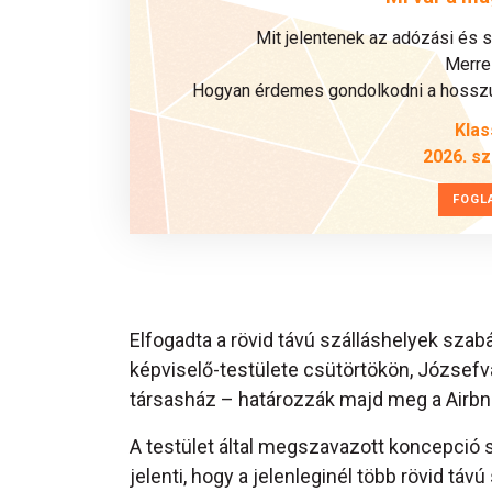
Mit jelentenek az adózási és 
Merre 
Hogyan érdemes gondolkodni a hosszú 
Klas
2026. s
FOGL
Elfogadta a rövid távú szálláshelyek szab
képviselő-testülete csütörtökön, Józsefv
társasház – határozzák majd meg a Airb
A testület által megszavazott koncepció sz
jelenti, hogy a jelenleginél több rövid táv