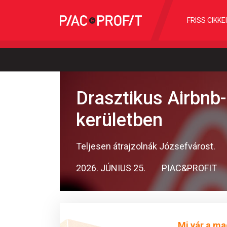
FRISS CIKKE
Drasztikus Airbnb-
kerületben
Teljesen átrajzolnák Józsefvárost.
2026. JÚNIUS 25.
PIAC&PROFIT
Mi vár a ma