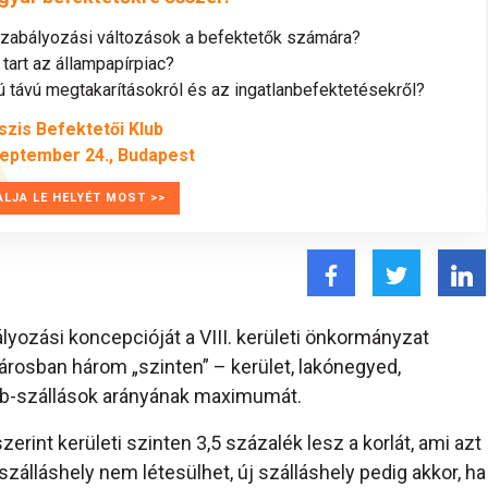
szabályozási változások a befektetők számára?
tart az állampapírpiac?
távú megtakarításokról és az ingatlanbefektetésekről?
szis Befektetői Klub
zeptember 24., Budapest
ALJA LE HELYÉT MOST >>
ályozási koncepcióját a VIII. kerületi önkormányzat
árosban három „szinten” – kerület, lakónegyed,
nb-szállások arányának maximumát.
erint kerületi szinten 3,5 százalék lesz a korlát, ami azt
ú szálláshely nem létesülhet, új szálláshely pedig akkor, ha