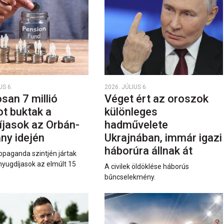
US 6.
2026. JÚLIUS 6.
san 7 millió
Véget ért az oroszok
ot buktak a
különleges
íjasok az Orbán-
hadművelete
ny idején
Ukrajnában, immár igazi
háborúra állnak át
opaganda szintjén jártak
nyugdíjasok az elmúlt 15
A civilek öldöklése háborús
bűncselekmény.