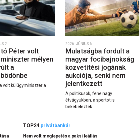
US 2.
2026. JÚNIUS 6.
rtó Péter volt
Mulatságba fordult a
yminiszter mélyen
magyar focibajnokság
últ a
közvetítési jogának
sbödönbe
aukciója, senki nem
jelentkezett
a volt külügyminiszter a
A politikusok, fene nagy
étvágyukban, a sportot is
bekebelezték.
TOP24
privátbankár
ltása
Nem volt meglepetés a paksi leállás