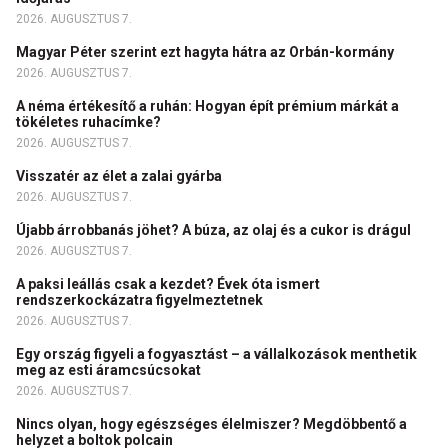
2026. AUGUSZTUS 7.
Magyar Péter szerint ezt hagyta hátra az Orbán-kormány
2026. AUGUSZTUS 7.
A néma értékesítő a ruhán: Hogyan épít prémium márkát a
tökéletes ruhacímke?
2026. AUGUSZTUS 7.
Visszatér az élet a zalai gyárba
2026. AUGUSZTUS 7.
Újabb árrobbanás jöhet? A búza, az olaj és a cukor is drágul
2026. AUGUSZTUS 7.
A paksi leállás csak a kezdet? Évek óta ismert
rendszerkockázatra figyelmeztetnek
2026. AUGUSZTUS 7.
Egy ország figyeli a fogyasztást – a vállalkozások menthetik
meg az esti áramcsúcsokat
2026. AUGUSZTUS 7.
Nincs olyan, hogy egészséges élelmiszer? Megdöbbentő a
helyzet a boltok polcain