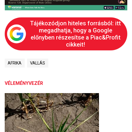
Tájékozódjon hiteles forrásból: itt
megadhatja, hogy a Google
előnyben részesítse a Piac&Profit
cikkeit!
AFRIKA
VALLÁS
VÉLEMÉNYVEZÉR