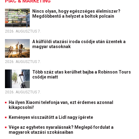
PIAC & MARKETING
Nincs olyan, hogy egészséges élelmiszer?
Megdöbbentő a helyzet a boltok polcain
2026. AUGUSZTUS 7.
A külföldi utazási iroda csődje után üzentek a
magyar utasoknak
2026. AUGUSZTUS 7.
Több száz utas kerülhet bajba a Robinson Tours
csődje miatt
2026. AUGUSZTUS 7.
Ha ilyen Xiaomi telefonja van, ezt érdemes azonnal
kikapcsolni!
Keményen visszaütött a Lidl nagy ígérete
Vége az egyhetes nyaralásnak? Meglepő fordulat a
magyarok utazási szokásaiban