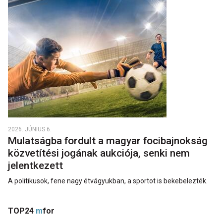
2026. JÚNIUS 6.
Mulatságba fordult a magyar focibajnokság
közvetítési jogának aukciója, senki nem
jelentkezett
A politikusok, fene nagy étvágyukban, a sportot is bekebelezték.
TOP24
m
for