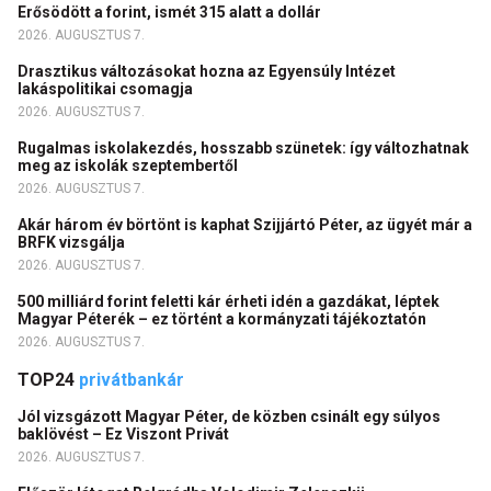
Erősödött a forint, ismét 315 alatt a dollár
2026. AUGUSZTUS 7.
Drasztikus változásokat hozna az Egyensúly Intézet
lakáspolitikai csomagja
2026. AUGUSZTUS 7.
Rugalmas iskolakezdés, hosszabb szünetek: így változhatnak
meg az iskolák szeptembertől
2026. AUGUSZTUS 7.
Akár három év börtönt is kaphat Szijjártó Péter, az ügyét már a
BRFK vizsgálja
2026. AUGUSZTUS 7.
500 milliárd forint feletti kár érheti idén a gazdákat, léptek
Magyar Péterék – ez történt a kormányzati tájékoztatón
2026. AUGUSZTUS 7.
TOP24
privátbankár
Jól vizsgázott Magyar Péter, de közben csinált egy súlyos
baklövést – Ez Viszont Privát
2026. AUGUSZTUS 7.