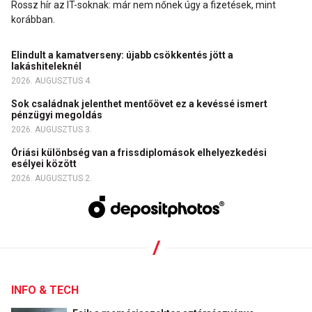
Rossz hír az IT-soknak: már nem nőnek úgy a fizetések, mint
korábban.
Elindult a kamatverseny: újabb csökkentés jött a
lakáshiteleknél
2026. AUGUSZTUS 4.
Sok családnak jelenthet mentőövet ez a kevéssé ismert
pénzügyi megoldás
2026. AUGUSZTUS 3.
Óriási különbség van a frissdiplomások elhelyezkedési
esélyei között
2026. AUGUSZTUS 2.
INFO & TECH