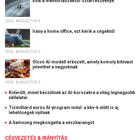
Esik a memóriaszektor sztárrészvénye
2026. AUGUSZTUS 6.
Irány a home office, ezt kérik a cégektől
2026. AUGUSZTUS 3.
Olcsó AI-modell érkezett, amely komoly kihívást
jelenthet a nagyoknak
2026. AUGUSZTUS 3.
Kiderült, mivel készülnek az AI-korszakra a világ legnagyobb
vállalatai
Tízmilliárd eurós AI-program indul: a kkv-k előtt is új
lehetőségek nyílnak
A Samsung megkongatta a vészharangot
CÉGVEZETÉS & IRÁNYÍTÁS