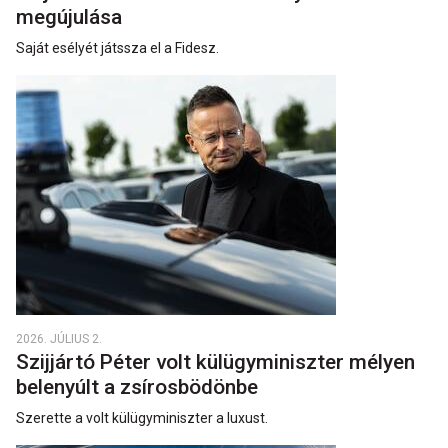
megújulása
Saját esélyét játssza el a Fidesz.
2026. JÚLIUS 2.
Szijjártó Péter volt külügyminiszter mélyen
belenyúlt a zsírosbödönbe
Szerette a volt külügyminiszter a luxust.