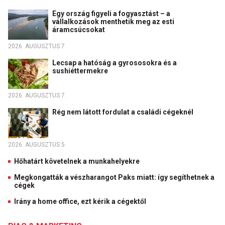
Egy ország figyeli a fogyasztást – a
vállalkozások menthetik meg az esti
áramcsúcsokat
2026. AUGUSZTUS 7.
Lecsap a hatóság a gyrososokra és a
sushiéttermekre
2026. AUGUSZTUS 7.
Rég nem látott fordulat a családi cégeknél
2026. AUGUSZTUS 5.
Hőhatárt követelnek a munkahelyekre
Megkongatták a vészharangot Paks miatt: így segíthetnek a
cégek
Irány a home office, ezt kérik a cégektől