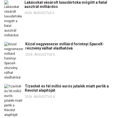
Lakásokat vásárolt luxusbirtoka mögött a fiatal
ausztrál milliárdos
2026. AUGUSZTUS 5.
Közel negyvenezer milliárd forintnyi SpaceX-
részvény válhat eladhatóvá
2026. AUGUSZTUS 5.
Tizenhét és fél millió eurós jutalék miatt perlik a
Revolut alapítóját
2026. AUGUSZTUS 4.