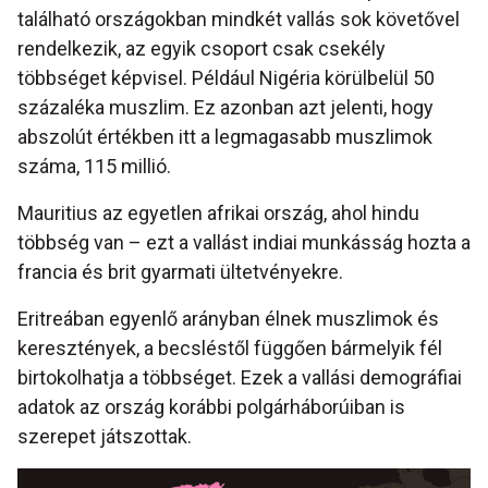
található országokban mindkét vallás sok követővel
rendelkezik, az egyik csoport csak csekély
többséget képvisel. Például Nigéria körülbelül 50
százaléka muszlim. Ez azonban azt jelenti, hogy
abszolút értékben itt a legmagasabb muszlimok
száma, 115 millió.
Mauritius az egyetlen afrikai ország, ahol hindu
többség van – ezt a vallást indiai munkásság hozta a
francia és brit gyarmati ültetvényekre.
Eritreában egyenlő arányban élnek muszlimok és
keresztények, a becsléstől függően bármelyik fél
birtokolhatja a többséget. Ezek a vallási demográfiai
adatok az ország korábbi polgárháborúiban is
szerepet játszottak.