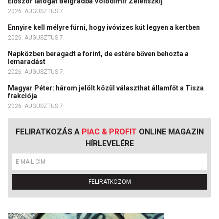
Először látogat Belgrádba Volodimir Zelenszkij
2026. AUGUSZTUS 7.
Ennyire kell mélyre fúrni, hogy ivóvizes kút legyen a kertben
2026. AUGUSZTUS 7.
Napközben beragadt a forint, de estére bőven behozta a
lemaradást
2026. AUGUSZTUS 7.
Magyar Péter: három jelölt közül választhat államfőt a Tisza
frakciója
2026. AUGUSZTUS 7.
FELIRATKOZÁS A
PIAC & PROFIT
ONLINE MAGAZIN
HÍRLEVELÉRE
FELIRATKOZOM