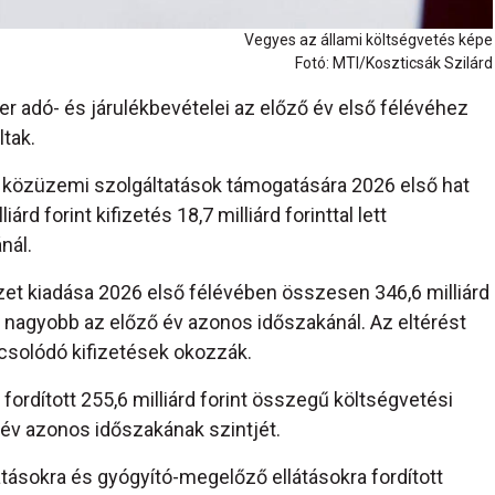
Vegyes az állami költségvetés képe
Fotó: MTI/Koszticsák Szilárd
r adó- és járulékbevételei az előző év első félévéhez
tak.
és közüzemi szolgáltatások támogatására 2026 első hat
rd forint kifizetés 18,7 milliárd forinttal lett
nál.
et kiadása 2026 első félévében összesen 346,6 milliárd
tal nagyobb az előző év azonos időszakánál. Az eltérést
solódó kifizetések okozzák.
fordított 255,6 milliárd forint összegű költségvetési
 év azonos időszakának szintjét.
tásokra és gyógyító-megelőző ellátásokra fordított