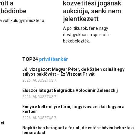
últ a
közvetítési jogának
sbödönbe
aukciója, senki nem
jelentkezett
a volt külügyminiszter a
A politikusok, fene nagy
étvágyukban, a sportot is
bekebelezték.
TOP24
privátbankár
Jól vizsgázott Magyar Péter, de közben csinált egy
súlyos baklövést – Ez Viszont Privát
2026. AUGUSZTUS 7.
Először látogat Belgrádba Volodimir Zelenszkij
2026. AUGUSZTUS 7.
Ennyire kell mélyre fúrni, hogy ivóvizes kút legyen a
kertben
2026. AUGUSZTUS 7.
zet
Napközben beragadt a forint, de estére bőven behozta a
lemaradást