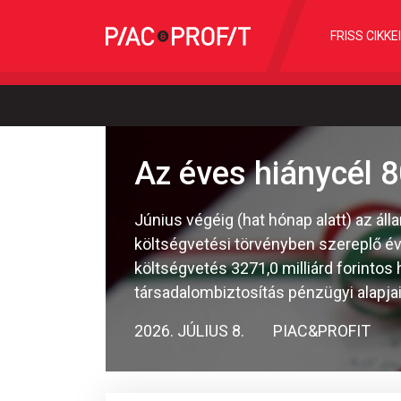
FRISS CIKKE
Az éves hiánycél 8
Június végéig (hat hónap alatt) az áll
költségvetési törvényben szereplő év
költségvetés 3271,0 milliárd forintos h
társadalombiztosítás pénzügyi alapjai 
2026. JÚLIUS 8.
PIAC&PROFIT