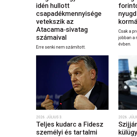
idén hullott
forint
csapadékmennyisége
nyugd
vetekszik az
kormá
Atacama‑sivatag
Csak a pr
számaival
jobban a 
évben.
Erre senki nem számított.
2026. JÚLIUS 3.
2026. JÚLI
Teljes kudarc a Fidesz
Szijjá
személyi és tartalmi
külüg