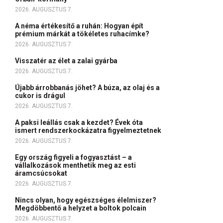
2026. AUGUSZTUS 7.
A néma értékesítő a ruhán: Hogyan épít
prémium márkát a tökéletes ruhacímke?
2026. AUGUSZTUS 7.
Visszatér az élet a zalai gyárba
2026. AUGUSZTUS 7.
Újabb árrobbanás jöhet? A búza, az olaj és a
cukor is drágul
2026. AUGUSZTUS 7.
A paksi leállás csak a kezdet? Évek óta
ismert rendszerkockázatra figyelmeztetnek
2026. AUGUSZTUS 7.
Egy ország figyeli a fogyasztást – a
vállalkozások menthetik meg az esti
áramcsúcsokat
2026. AUGUSZTUS 7.
Nincs olyan, hogy egészséges élelmiszer?
Megdöbbentő a helyzet a boltok polcain
2026. AUGUSZTUS 7.