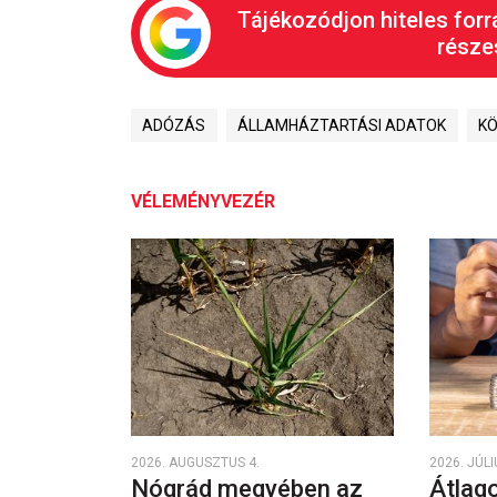
Tájékozódjon hiteles forr
részes
ADÓZÁS
ÁLLAMHÁZTARTÁSI ADATOK
KÖ
VÉLEMÉNYVEZÉR
2026. AUGUSZTUS 4.
2026. JÚLI
Nógrád megyében az
Átlago