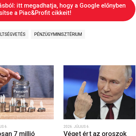
ásból: itt megadhatja, hogy a Google előnyben
ítse a Piac&Profit cikkeit!
LTSÉGVETÉS
PÉNZÜGYMINISZTÉRIUM
US 6.
2026. JÚLIUS 6.
san 7 millió
Véget ért az oroszok