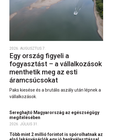
2026. AUGUSZTUS 7.
Egy ország figyeli a
fogyasztást – a vállalkozások
menthetik meg az esti
áramcsúcsokat
Paks kiesése és a brutális aszály után lépnek a
vállalkozások.
Sereghajtó Magyarország az egészségügy
megítélésében
2026. JÚLIUS 31.
Több mint 2 millió forintot is spórolhatnak az
első lakásvásárlók egy jó bankválasztással