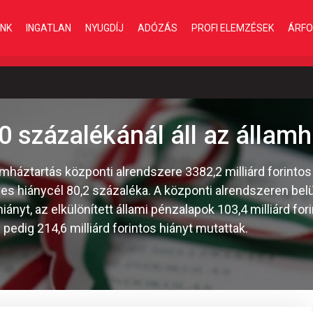
INK
INGATLAN
NYUGDÍJ
ADÓZÁS
PROFI ELEMZÉSEK
ÁRFO
0 százalékánál áll az állam
amháztartás központi alrendszere 3382,2 milliárd forintos 
es hiánycél 80,2 százaléka. A központi alrendszeren belü
iányt, az elkülönített állami pénzalapok 103,4 milliárd fori
pedig 214,6 milliárd forintos hiányt mutattak.