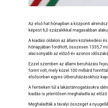
Az első hat hónapban a központi alrendsze
képest 6,0 százalékkal magasabban alakul
A kiadási oldalon az állami közlekedési 
hónapjában fordított, összesen 1335,7 milliá
alacsonyabb az előző év azonos időszaká
Ezzel szemben az állami beruházási fejez
forint volt, mely közel 100 milliárd forint
elsősorban egyes útberuházásokhoz kapc
A fentieken túl a lakástámogatásokra idén 
kiadás is jelentősen meghaladta az előző
Meghaladták a tavalyi összeget a nyugellá