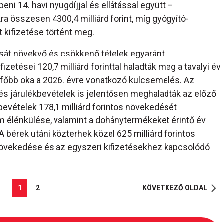
eni 14. havi nyugdíjjal és ellátással együtt –
ra összesen 4300,4 milliárd forint, míg gyógyító-
t kifizetése történt meg.
sát növekvő és csökkenő tételek egyaránt
zetései 120,7 milliárd forinttal haladták meg a tavalyi év
gfőbb oka a 2026. évre vonatkozó kulcsemelés. Az
és járulékbevételek is jelentősen meghaladták az előző
bevételek 178,1 milliárd forintos növekedését
om élénkülése, valamint a dohánytermékeket érintő év
bérek utáni közterhek közel 625 milliárd forintos
vekedése és az egyszeri kifizetésekhez kapcsolódó
1
2
KÖVETKEZŐ OLDAL