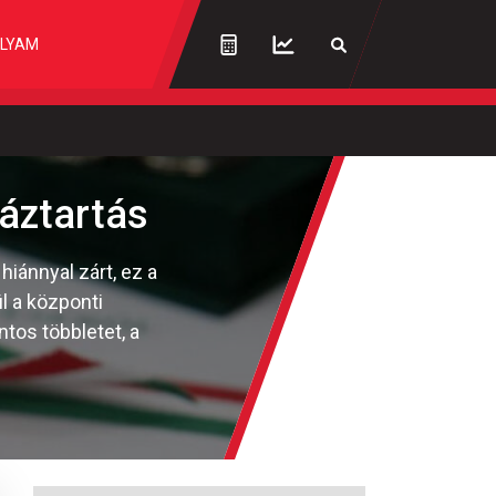
LYAM
háztartás
hiánnyal zárt, ez a
l a központi
ntos többletet, a