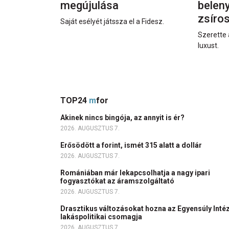
megújulása
beleny
zsíro
Saját esélyét játssza el a Fidesz.
Szerette 
luxust.
TOP24
m
for
Akinek nincs bingója, az annyit is ér?
2026. AUGUSZTUS 7.
Erősödött a forint, ismét 315 alatt a dollár
2026. AUGUSZTUS 7.
Romániában már lekapcsolhatja a nagy ipari
fogyasztókat az áramszolgáltató
2026. AUGUSZTUS 7.
Drasztikus változásokat hozna az Egyensúly Inté
lakáspolitikai csomagja
2026. AUGUSZTUS 7.