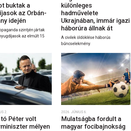
ot buktak a
különleges
íjasok az Orbán-
hadművelete
ny idején
Ukrajnában, immár igazi
háborúra állnak át
opaganda szintjén jártak
nyugdíjasok az elmúlt 15
A civilek öldöklése háborús
bűncselekmény.
US 2.
2026. JÚNIUS 6.
rtó Péter volt
Mulatságba fordult a
yminiszter mélyen
magyar focibajnokság