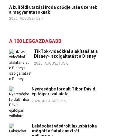
A külföldi utazási iroda csődje után üzentek
a magyar utasoknak
2026. AUGUSZTUS 7.
A 100 LEGGAZDAGABB
TikTok-videókkal alakítaná át a
Disney+ szolgáltatást a Disney
2026. AUGUSZTUS 6.
Nyereségbe fordult Tibor Dávid
építőipari vállalata
2026. AUGUSZTUS 6.
Lakásokat vásárolt luxusbirtoka
mögött a fiatal ausztrál
milliárdos