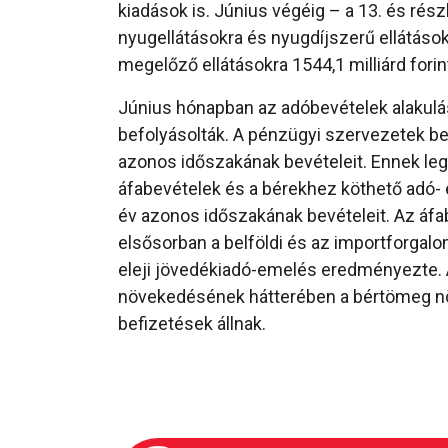
kiadások is. Június végéig – a 13. és részb
nyugellátásokra és nyugdíjszerű ellátások
megelőző ellátásokra 1544,1 milliárd forin
Június hónapban az adóbevételek alakulá
befolyásolták. A pénzügyi szervezetek befi
azonos időszakának bevételeit. Ennek le
áfabevételek és a bérekhez köthető adó- 
év azonos időszakának bevételeit. Az áfa
elsősorban a belföldi és az importforgal
eleji jövedékiadó-emelés eredményezte. A 
növekedésének hátterében a bértömeg nö
befizetések állnak.