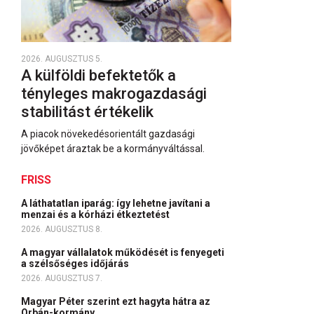
2026. AUGUSZTUS 5.
A külföldi befektetők a
tényleges makrogazdasági
stabilitást értékelik
A piacok növekedésorientált gazdasági
jövőképet áraztak be a kormányváltással.
FRISS
A láthatatlan iparág: így lehetne javítani a
menzai és a kórházi étkeztetést
2026. AUGUSZTUS 8.
A magyar vállalatok működését is fenyegeti
a szélsőséges időjárás
2026. AUGUSZTUS 7.
Magyar Péter szerint ezt hagyta hátra az
Orbán-kormány