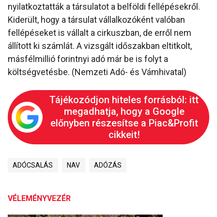
nyilatkoztatták a társulatot a belföldi fellépésekről.
Kiderült, hogy a társulat vállalkozóként valóban
fellépéseket is vállalt a cirkuszban, de erről nem
állított ki számlát. A vizsgált időszakban eltitkolt,
másfélmillió forintnyi adó már be is folyt a
költségvetésbe. (Nemzeti Adó- és Vámhivatal)
Tájékozódjon hiteles forrásból: itt
megadhatja, hogy a Google
előnyben részesítse a Piac&Profit
cikkeit!
ADÓCSALÁS
NAV
ADÓZÁS
VÉLEMÉNYVEZÉR