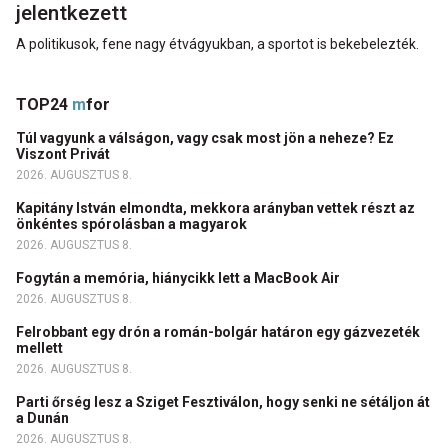
jelentkezett
A politikusok, fene nagy étvágyukban, a sportot is bekebelezték.
TOP24
m
for
Túl vagyunk a válságon, vagy csak most jön a neheze? Ez
Viszont Privát
2026. AUGUSZTUS 8.
Kapitány István elmondta, mekkora arányban vettek részt az
önkéntes spórolásban a magyarok
2026. AUGUSZTUS 8.
Fogytán a memória, hiánycikk lett a MacBook Air
2026. AUGUSZTUS 8.
Felrobbant egy drón a román-bolgár határon egy gázvezeték
mellett
2026. AUGUSZTUS 8.
Parti őrség lesz a Sziget Fesztiválon, hogy senki ne sétáljon át
a Dunán
2026. AUGUSZTUS 8.