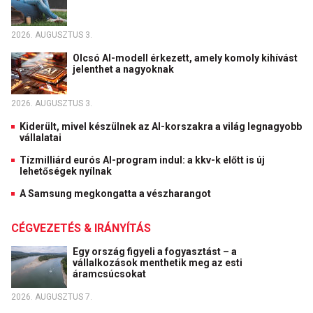
2026. AUGUSZTUS 3.
Olcsó AI-modell érkezett, amely komoly kihívást
jelenthet a nagyoknak
2026. AUGUSZTUS 3.
Kiderült, mivel készülnek az AI-korszakra a világ legnagyobb
vállalatai
Tízmilliárd eurós AI-program indul: a kkv-k előtt is új
lehetőségek nyílnak
A Samsung megkongatta a vészharangot
CÉGVEZETÉS & IRÁNYÍTÁS
Egy ország figyeli a fogyasztást – a
vállalkozások menthetik meg az esti
áramcsúcsokat
2026. AUGUSZTUS 7.