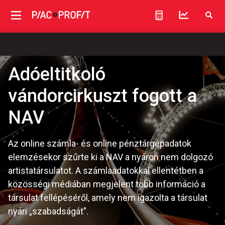
Adóeltitkoló
vándorcirkuszt fogott a
NAV
Az online számla- és online pénztárgépadatok
elemzésekor szűrte ki a NAV a nyáron nem dolgozó
artistatársulatot. A számlaadatokkal ellentétben a
közösségi médiában megjelent több információ a
társulat fellépéséről, amely nem igazolta a társulat
nyári „szabadságát".