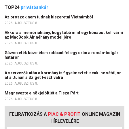
TOP24
privátbankár
Az oroszok nem tudnak kiszeretni Vietnámból
2026. AUGUSZTUS 8.
Akkora a memóriahiány, hogy több mint egy hónapot kell várni
az MacBook Air néhány modelljére
2026. AUGUSZTUS 8.
Gázvezeték közelében robbant fel egy drón a román-bolgár
határon
2026. AUGUSZTUS 8.
A szervezők után a kormány is figyelmeztet: senki ne sétáljon
át a Dunán a Sziget Fesztiválra
2026. AUGUSZTUS 8.
Megnevezte elnökjelöltjét a Tisza Párt
2026. AUGUSZTUS 8.
FELIRATKOZÁS A
PIAC & PROFIT
ONLINE MAGAZIN
HÍRLEVELÉRE