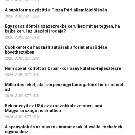
A papírforma győzött a Tisza Párt államfőjelölésén
2026. AUGUSZTUS 8.
Egy rossz döntés százezrekbe kerülhet: mit ne tegyen, ha
bajba kerül az utazási irodája?
2026. AUGUSZTUS 8.
Csökkentek a használt autóárak a forint erősödése
következtében
2026. AUGUSZTUS 8.
Nem sokat költött az Orbán-kormány kutatás-fejlesztésre
2026. AUGUSZTUS 8.
Millárdos lehet, aki Irán pénzügyi támogatóiról információt
ad
2026. AUGUSZTUS 8.
Bekeményít az USA az oroszokkal szemben, ami
Magyarországot is érintheti
2026. AUGUSZTUS 8.
A spanyolok és az olaszok immár csak útlevéllel mehetnek
egymáshoz