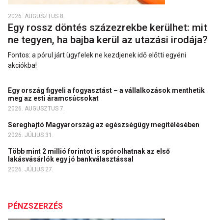
2026. AUGUSZTUS 8.
Egy rossz döntés százezrekbe kerülhet: mit
ne tegyen, ha bajba kerül az utazási irodája?
Fontos: a pórul járt ügyfelek ne kezdjenek idő előtti egyéni
akciókba!
Egy ország figyeli a fogyasztást – a vállalkozások menthetik
meg az esti áramcsúcsokat
2026. AUGUSZTUS 7.
Sereghajtó Magyarország az egészségügy megítélésében
2026. JÚLIUS 31.
Több mint 2 millió forintot is spórolhatnak az első
lakásvásárlók egy jó bankválasztással
2026. JÚLIUS 27.
PÉNZSZERZÉS