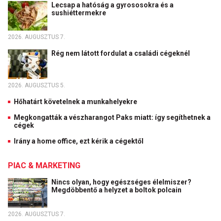
Lecsap a hatóság a gyrososokra és a
sushiéttermekre
2026. AUGUSZTUS 7.
Rég nem látott fordulat a családi cégeknél
2026. AUGUSZTUS 5.
Hőhatárt követelnek a munkahelyekre
Megkongatták a vészharangot Paks miatt: így segíthetnek a
cégek
Irány a home office, ezt kérik a cégektől
PIAC & MARKETING
Nincs olyan, hogy egészséges élelmiszer?
Megdöbbentő a helyzet a boltok polcain
2026. AUGUSZTUS 7.