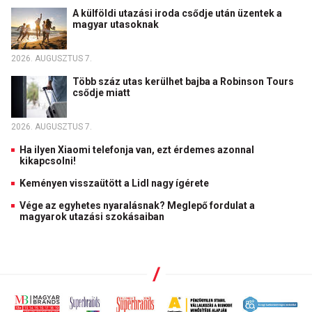
A külföldi utazási iroda csődje után üzentek a
magyar utasoknak
2026. AUGUSZTUS 7.
Több száz utas kerülhet bajba a Robinson Tours
csődje miatt
2026. AUGUSZTUS 7.
Ha ilyen Xiaomi telefonja van, ezt érdemes azonnal
kikapcsolni!
Keményen visszaütött a Lidl nagy ígérete
Vége az egyhetes nyaralásnak? Meglepő fordulat a
magyarok utazási szokásaiban