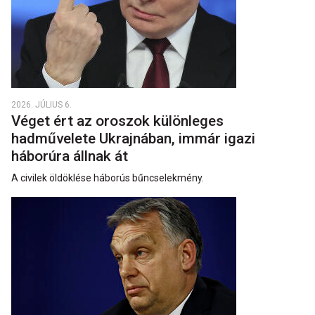
2026. JÚLIUS 6.
Véget ért az oroszok különleges
hadművelete Ukrajnában, immár igazi
háborúra állnak át
A civilek öldöklése háborús bűncselekmény.