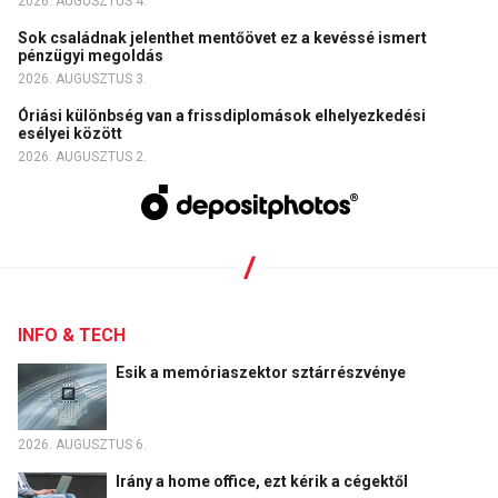
2026. AUGUSZTUS 4.
Sok családnak jelenthet mentőövet ez a kevéssé ismert
pénzügyi megoldás
2026. AUGUSZTUS 3.
Óriási különbség van a frissdiplomások elhelyezkedési
esélyei között
2026. AUGUSZTUS 2.
INFO & TECH
Esik a memóriaszektor sztárrészvénye
2026. AUGUSZTUS 6.
Irány a home office, ezt kérik a cégektől