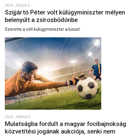
2026. JÚLIUS 2.
Szijjártó Péter volt külügyminiszter mélyen
belenyúlt a zsírosbödönbe
Szerette a volt külügyminiszter a luxust.
2026. JÚNIUS 6.
Mulatságba fordult a magyar focibajnokság
közvetítési jogának aukciója, senki nem