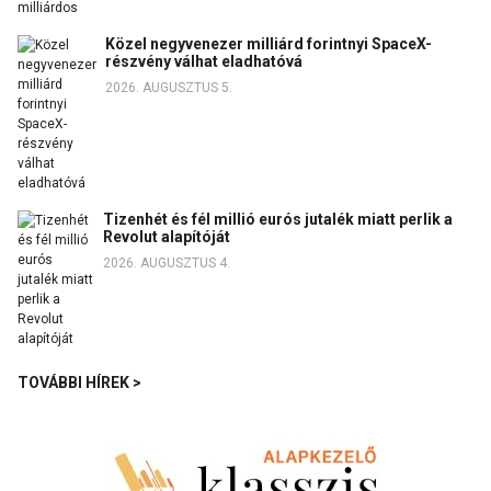
Közel negyvenezer milliárd forintnyi SpaceX-
részvény válhat eladhatóvá
2026. AUGUSZTUS 5.
Tizenhét és fél millió eurós jutalék miatt perlik a
Revolut alapítóját
2026. AUGUSZTUS 4.
TOVÁBBI HÍREK >