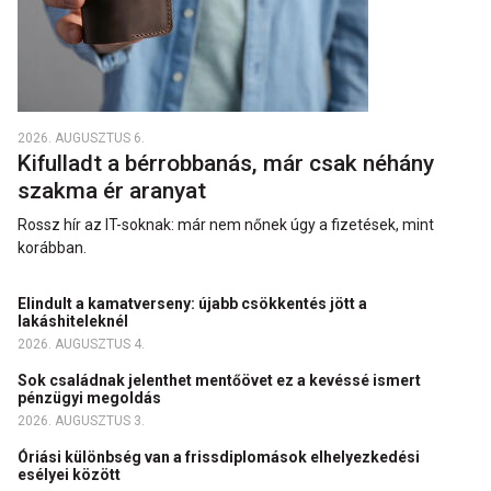
2026. AUGUSZTUS 6.
Kifulladt a bérrobbanás, már csak néhány
szakma ér aranyat
Rossz hír az IT-soknak: már nem nőnek úgy a fizetések, mint
korábban.
Elindult a kamatverseny: újabb csökkentés jött a
lakáshiteleknél
2026. AUGUSZTUS 4.
Sok családnak jelenthet mentőövet ez a kevéssé ismert
pénzügyi megoldás
2026. AUGUSZTUS 3.
Óriási különbség van a frissdiplomások elhelyezkedési
esélyei között