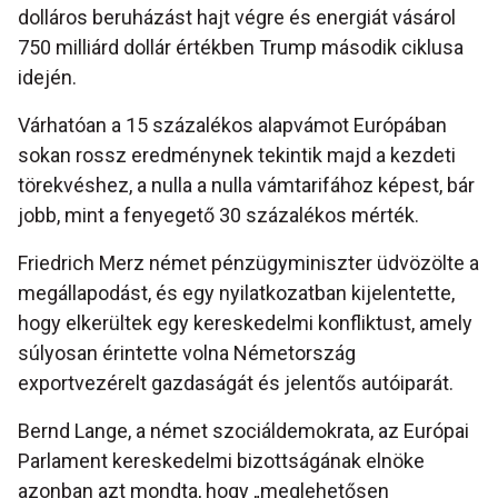
dolláros beruházást hajt végre és energiát vásárol
750 milliárd dollár értékben Trump második ciklusa
idején.
Várhatóan a 15 százalékos alapvámot Európában
sokan rossz eredménynek tekintik majd a kezdeti
törekvéshez, a nulla a nulla vámtarifához képest, bár
jobb, mint a fenyegető 30 százalékos mérték.
Friedrich Merz német pénzügyminiszter üdvözölte a
megállapodást, és egy nyilatkozatban kijelentette,
hogy elkerültek egy kereskedelmi konfliktust, amely
súlyosan érintette volna Németország
exportvezérelt gazdaságát és jelentős autóiparát.
Bernd Lange, a német szociáldemokrata, az Európai
Parlament kereskedelmi bizottságának elnöke
azonban azt mondta, hogy „meglehetősen