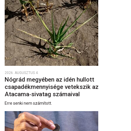
2026. AUGUSZTUS 4.
Nógrád megyében az idén hullott
csapadékmennyisége vetekszik az
Atacama‑sivatag számaival
Erre senki nem számított.