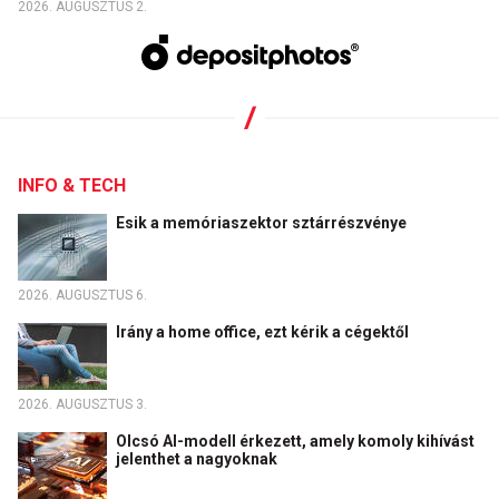
2026. AUGUSZTUS 2.
INFO & TECH
Esik a memóriaszektor sztárrészvénye
2026. AUGUSZTUS 6.
Irány a home office, ezt kérik a cégektől
2026. AUGUSZTUS 3.
Olcsó AI-modell érkezett, amely komoly kihívást
jelenthet a nagyoknak