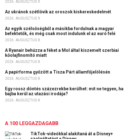
2026. AUGUSZTUS 9.
Az ukránok szétlövik az oroszok kiskereskedelmét
2026. AUGUSZTUS 9.
Az egyik szélsőségből a másikba fordulnak a magyar
befektetők, és még csak most indulunk el az euró felé
2026. AUGUSZTUS 8.
A Ryanair behúzza a féket a Mol által kiszemelt szerbiai
kőolajfinomító miatt
2026. AUGUSZTUS 8.
A papírforma győzött a Tisza Párt államfőjelölésén
2026. AUGUSZTUS 8.
Egy rossz döntés százezrekbe kerülhet: mit ne tegyen, ha
bajba kerül az utazási irodája?
2026. AUGUSZTUS 8.
A 100 LEGGAZDAGABB
TikTok-videókkal alakítaná át a Disney+
szolgáltatást a Disney