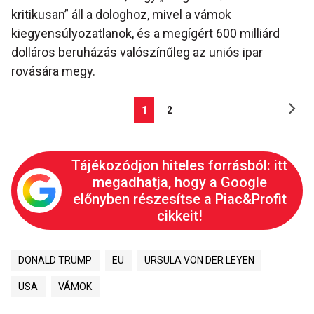
kritikusan” áll a dologhoz, mivel a vámok
kiegyensúlyozatlanok, és a megígért 600 milliárd
dolláros beruházás valószínűleg az uniós ipar
rovására megy.
1
2
Tájékozódjon hiteles forrásból: itt
megadhatja, hogy a Google
előnyben részesítse a Piac&Profit
cikkeit!
DONALD TRUMP
EU
URSULA VON DER LEYEN
USA
VÁMOK