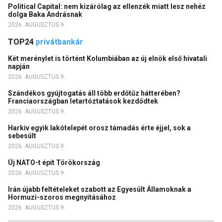
Political Capital: nem kizárólag az ellenzék miatt lesz nehéz
dolga Baka Andrásnak
2026. AUGUSZTUS 9.
TOP24
privátbankár
Két merénylet is történt Kolumbiában az új elnök első hivatali
napján
2026. AUGUSZTUS 9.
Szándékos gyújtogatás áll több erdőtűz hátterében?
Franciaországban letartóztatások kezdődtek
2026. AUGUSZTUS 9.
Harkiv egyik lakótelepét orosz támadás érte éjjel, sok a
sebesült
2026. AUGUSZTUS 9.
Új NATO-t épít Törökország
2026. AUGUSZTUS 9.
Irán újabb feltételeket szabott az Egyesült Államoknak a
Hormuzi-szoros megnyitásához
2026. AUGUSZTUS 9.