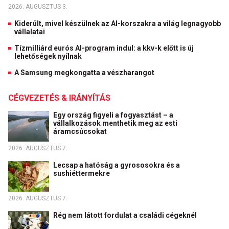
2026. AUGUSZTUS 3.
Kiderült, mivel készülnek az AI-korszakra a világ legnagyobb
vállalatai
Tízmilliárd eurós AI-program indul: a kkv-k előtt is új
lehetőségek nyílnak
A Samsung megkongatta a vészharangot
CÉGVEZETÉS & IRÁNYÍTÁS
Egy ország figyeli a fogyasztást – a
vállalkozások menthetik meg az esti
áramcsúcsokat
2026. AUGUSZTUS 7.
Lecsap a hatóság a gyrososokra és a
sushiéttermekre
2026. AUGUSZTUS 7.
Rég nem látott fordulat a családi cégeknél