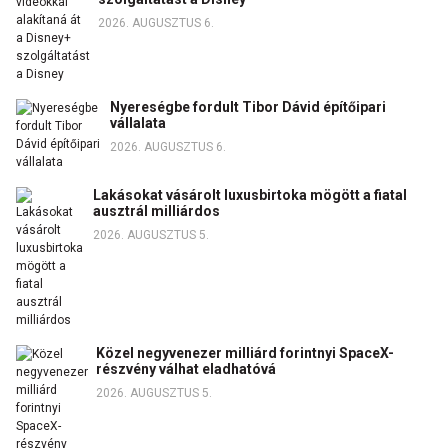
2026. AUGUSZTUS 6.
Nyereségbe fordult Tibor Dávid építőipari
vállalata
2026. AUGUSZTUS 6.
Lakásokat vásárolt luxusbirtoka mögött a fiatal
ausztrál milliárdos
2026. AUGUSZTUS 5.
Közel negyvenezer milliárd forintnyi SpaceX-
részvény válhat eladhatóvá
2026. AUGUSZTUS 5.