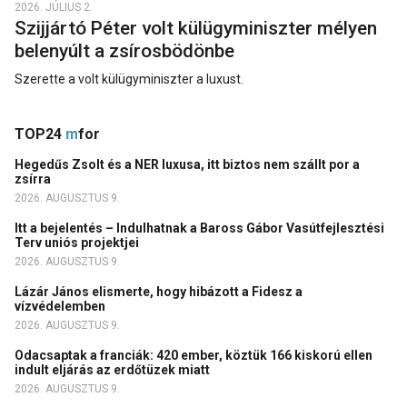
2026. JÚLIUS 2.
Szijjártó Péter volt külügyminiszter mélyen
belenyúlt a zsírosbödönbe
Szerette a volt külügyminiszter a luxust.
TOP24
m
for
Hegedűs Zsolt és a NER luxusa, itt biztos nem szállt por a
zsírra
2026. AUGUSZTUS 9.
Itt a bejelentés – Indulhatnak a Baross Gábor Vasútfejlesztési
Terv uniós projektjei
2026. AUGUSZTUS 9.
Lázár János elismerte, hogy hibázott a Fidesz a
vízvédelemben
2026. AUGUSZTUS 9.
Odacsaptak a franciák: 420 ember, köztük 166 kiskorú ellen
indult eljárás az erdőtüzek miatt
2026. AUGUSZTUS 9.