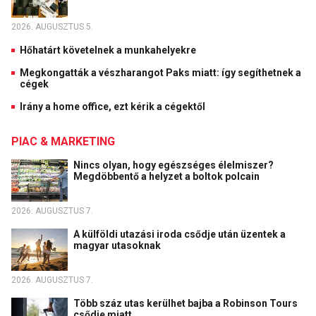
2026. AUGUSZTUS 5.
Hőhatárt követelnek a munkahelyekre
Megkongatták a vészharangot Paks miatt: így segíthetnek a
cégek
Irány a home office, ezt kérik a cégektől
PIAC & MARKETING
Nincs olyan, hogy egészséges élelmiszer?
Megdöbbentő a helyzet a boltok polcain
2026. AUGUSZTUS 7.
A külföldi utazási iroda csődje után üzentek a
magyar utasoknak
2026. AUGUSZTUS 7.
Több száz utas kerülhet bajba a Robinson Tours
csődje miatt