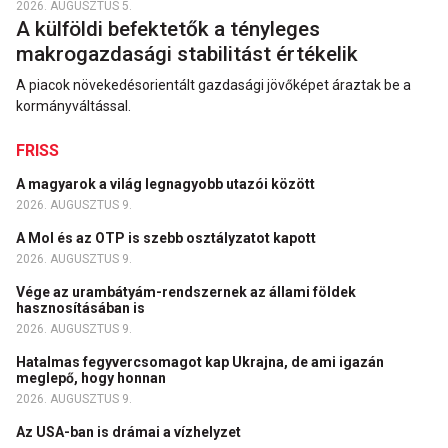
2026. AUGUSZTUS 5.
A külföldi befektetők a tényleges
makrogazdasági stabilitást értékelik
A piacok növekedésorientált gazdasági jövőképet áraztak be a
kormányváltással.
FRISS
A magyarok a világ legnagyobb utazói között
2026. AUGUSZTUS 9.
A Mol és az OTP is szebb osztályzatot kapott
2026. AUGUSZTUS 9.
Vége az urambátyám-rendszernek az állami földek
hasznosításában is
2026. AUGUSZTUS 9.
Hatalmas fegyvercsomagot kap Ukrajna, de ami igazán
meglepő, hogy honnan
2026. AUGUSZTUS 9.
Az USA-ban is drámai a vízhelyzet