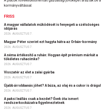
A piacok növekedésorientált gazdasági jövőképet áraztak be a
kormányváltással.
FRISS
A magyar vállalatok működését is fenyegeti a szélsőséges
időjárás
2026. AUGUSZTUS 7.
Magyar Péter szerint ezt hagyta hátra az Orbán-kormány
2026. AUGUSZTUS 7.
A néma értékesítő a ruhán: Hogyan épít prémium márkát a
tökéletes ruhacímke?
2026. AUGUSZTUS 7.
Visszatér az élet a zalai gyárba
2026. AUGUSZTUS 7.
Újabb árrobbanás jöhet? A búza, az olaj és a cukor is drágul
2026. AUGUSZTUS 7.
A paksi leállás csak a kezdet? Évek óta ismert
rendszerkockázatra figyelmeztetnek
2026. AUGUSZTUS 7.