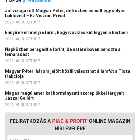
TOP24
privátbankár
Jól vizsgázott Magyar Péter, de közben csinált egy súlyos
baklövést – Ez Viszont Privát
2026. AUGUSZTUS 7.
Ennyire kell mélyre fúrni, hogy ivóvizes kút legyen a kertben
2026. AUGUSZTUS 7.
Napközben beragadt a forint, de estére bőven behozta a
lemaradást
2026. AUGUSZTUS 7.
Magyar Péter: három jelölt közül választhat államfőt a Tisza
frakciója
2026. AUGUSZTUS 7.
Magas rangú amerikai kormányzati szereplőkkel tárgyalt
Jászai Gellért
2026. AUGUSZTUS 7.
FELIRATKOZÁS A
PIAC & PROFIT
ONLINE MAGAZIN
HÍRLEVELÉRE