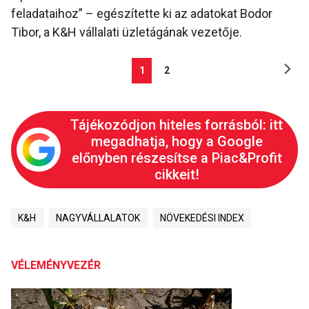
feladataihoz” – egészítette ki az adatokat Bodor
Tibor, a K&H vállalati üzletágának vezetője.
1
2
Tájékozódjon hiteles forrásból: itt
megadhatja, hogy a Google
előnyben részesítse a Piac&Profit
cikkeit!
K&H
NAGYVÁLLALATOK
NÖVEKEDÉSI INDEX
VÉLEMÉNYVEZÉR