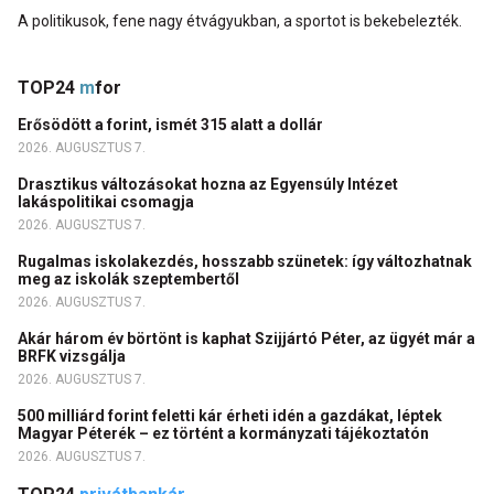
A politikusok, fene nagy étvágyukban, a sportot is bekebelezték.
TOP24
m
for
Erősödött a forint, ismét 315 alatt a dollár
2026. AUGUSZTUS 7.
Drasztikus változásokat hozna az Egyensúly Intézet
lakáspolitikai csomagja
2026. AUGUSZTUS 7.
Rugalmas iskolakezdés, hosszabb szünetek: így változhatnak
meg az iskolák szeptembertől
2026. AUGUSZTUS 7.
Akár három év börtönt is kaphat Szijjártó Péter, az ügyét már a
BRFK vizsgálja
2026. AUGUSZTUS 7.
500 milliárd forint feletti kár érheti idén a gazdákat, léptek
Magyar Péterék – ez történt a kormányzati tájékoztatón
2026. AUGUSZTUS 7.