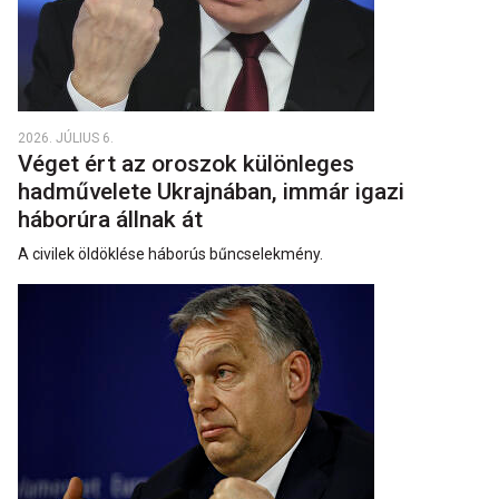
2026. JÚLIUS 6.
Véget ért az oroszok különleges
hadművelete Ukrajnában, immár igazi
háborúra állnak át
A civilek öldöklése háborús bűncselekmény.