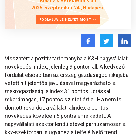
Klasszis Befektetői Klub
2026. szeptember 24., Budapest
FOGLALJA LE HELYÉT MOST >>
Visszatért a pozitív tartományba a K&H nagyvállalati
növekedési index, jelenleg 9 ponton áll. A kedvező
fordulat elsősorban az ország gazdaságpolitikájába
vetett hit jelentős javulásával magyarázható: a
makrogazdasági alindex 31 pontos ugrással
rekordmagas, 17 pontos szintet ért el. Ha nem is
döntött rekordot, a vállalati alindex 5 pontos
növekedés követően 6 pontra emelkedett. A
nagyvállalati szektor lendületével párhuzamosan a
kkv-szektorban is ugyanez a felfelé ívelő trend