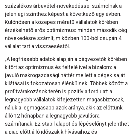
százalékos árbevétel-növekedéssel számolnak a
jelenlegi szinthez képest a következő egy évben.
Különösen a közepes méretű vállalatok körében
érzékelhető erős optimizmus: minden második cég
növekedésre számít, miközben 100-ból csupán 4
vállalat tart a visszaeséstől.
„A legfrissebb adatok alapján a cégvezetők körében
kitört az optimizmus és felfelé ível a bizalom: a
javuló makrogazdasági háttér mellett a cégek saját
kilátásai is fokozatosan élénkülnek. Többek között a
profitvárakozások terén is pozitív a fordulat: a
legnagyobb vállalatok kifejezetten magasbiztosak,
náluk a legmagasabb azok aránya, akik az előttünk
álló 12 hónapban a legnagyobb javulásra
számítanak. Ez stabil alapot és lépéselőnyt jelenthet
a piac előtt álló időszak kihívásaihoz és