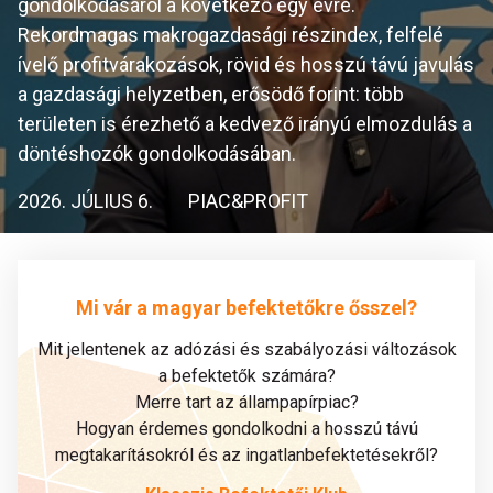
gondolkodásáról a következő egy évre.
Rekordmagas makrogazdasági részindex, felfelé
ívelő profitvárakozások, rövid és hosszú távú javulás
a gazdasági helyzetben, erősödő forint: több
területen is érezhető a kedvező irányú elmozdulás a
döntéshozók gondolkodásában.
2026. JÚLIUS 6.
PIAC&PROFIT
Mi vár a magyar befektetőkre ősszel?
Mit jelentenek az adózási és szabályozási változások
a befektetők számára?
Merre tart az állampapírpiac?
Hogyan érdemes gondolkodni a hosszú távú
megtakarításokról és az ingatlanbefektetésekről?