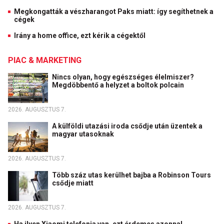
Megkongatták a vészharangot Paks miatt: így segíthetnek a
cégek
Irány a home office, ezt kérik a cégektől
PIAC & MARKETING
Nincs olyan, hogy egészséges élelmiszer?
Megdöbbentő a helyzet a boltok polcain
2026. AUGUSZTUS 7.
A külföldi utazási iroda csődje után üzentek a
magyar utasoknak
2026. AUGUSZTUS 7.
Több száz utas kerülhet bajba a Robinson Tours
csődje miatt
2026. AUGUSZTUS 7.