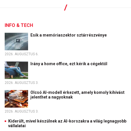
INFO & TECH
Esik a memóriaszektor sztárrészvénye
2026. AUGUSZTUS 6.
Irány a home office, ezt kérik a cégektől
2026. AUGUSZTUS 3.
Olcsó AI-modell érkezett, amely komoly kihívást
jelenthet a nagyoknak
2026. AUGUSZTUS 3.
Kiderült, mivel készülnek az AI-korszakra a világ legnagyobb
vállalatai