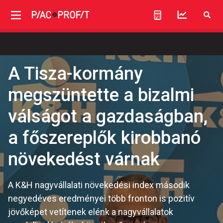
A Tisza-kormány
megszüntette a bizalmi
válságot a gazdaságban,
a főszereplők kirobbanó
növekedést várnak
A K&H nagyvállalati növekedési index második
negyedéves eredményei több fronton is pozitív
jövőképet vetítenek elénk a nagyvállalatok