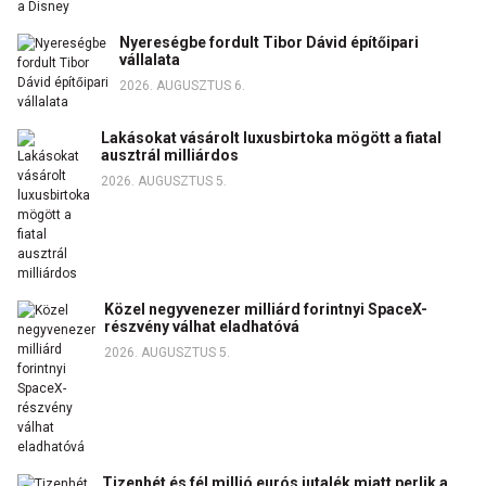
Nyereségbe fordult Tibor Dávid építőipari
vállalata
2026. AUGUSZTUS 6.
Lakásokat vásárolt luxusbirtoka mögött a fiatal
ausztrál milliárdos
2026. AUGUSZTUS 5.
Közel negyvenezer milliárd forintnyi SpaceX-
részvény válhat eladhatóvá
2026. AUGUSZTUS 5.
Tizenhét és fél millió eurós jutalék miatt perlik a