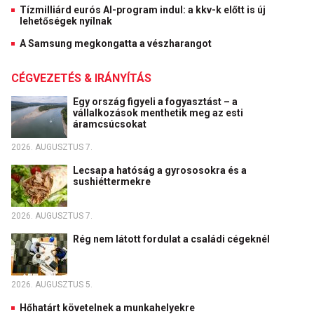
Tízmilliárd eurós AI-program indul: a kkv-k előtt is új
lehetőségek nyílnak
A Samsung megkongatta a vészharangot
CÉGVEZETÉS & IRÁNYÍTÁS
Egy ország figyeli a fogyasztást – a
vállalkozások menthetik meg az esti
áramcsúcsokat
2026. AUGUSZTUS 7.
Lecsap a hatóság a gyrososokra és a
sushiéttermekre
2026. AUGUSZTUS 7.
Rég nem látott fordulat a családi cégeknél
2026. AUGUSZTUS 5.
Hőhatárt követelnek a munkahelyekre