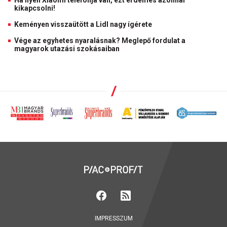
Ha ilyen Xiaomi telefonja van, ezt érdemes azonnal
kikapcsolni!
Keményen visszaütött a Lidl nagy ígérete
Vége az egyhetes nyaralásnak? Meglepő fordulat a
magyarok utazási szokásaiban
IMPRESSZUM