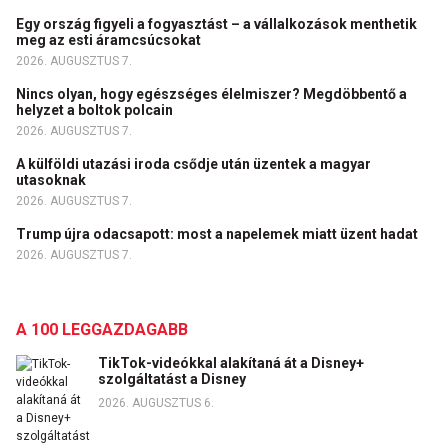
Egy ország figyeli a fogyasztást – a vállalkozások menthetik
meg az esti áramcsúcsokat
2026. AUGUSZTUS 7.
Nincs olyan, hogy egészséges élelmiszer? Megdöbbentő a
helyzet a boltok polcain
2026. AUGUSZTUS 7.
A külföldi utazási iroda csődje után üzentek a magyar
utasoknak
2026. AUGUSZTUS 7.
Trump újra odacsapott: most a napelemek miatt üzent hadat
2026. AUGUSZTUS 7.
A 100 LEGGAZDAGABB
TikTok-videókkal alakítaná át a Disney+
szolgáltatást a Disney
2026. AUGUSZTUS 6.