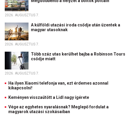
Megdöbbentő a helyzet a boltok polcain
2026. AUGUSZTUS 7.
A külföldi utazási iroda csődje után üzentek a
magyar utasoknak
2026. AUGUSZTUS 7.
Több száz utas kerülhet bajba a Robinson Tours
csődje miatt
2026. AUGUSZTUS 7.
Ha ilyen Xiaomi telefonja van, ezt érdemes azonnal
kikapcsolni!
Keményen visszaütött a Lidl nagy ígérete
Vége az egyhetes nyaralásnak? Meglepő fordulat a
magyarok utazási szokásaiban