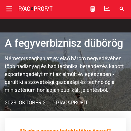
A fegyverbiznisz dübörög
Németországban az év első három negyedévében
több hadianyag és haditechnikai berendezés kapott
exportengedélyt mint az elmúlt év egészében -
derült ki a szövetségi gazdasági és technológiai
minisztérium honlapján publikált jelentésből.
2023. OKTÓBER 2.
PIAC&PROFIT
Mi vár a magyar befektetőkre ősszel?