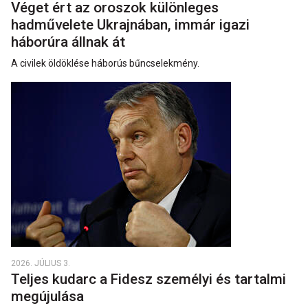
Véget ért az oroszok különleges
hadművelete Ukrajnában, immár igazi
háborúra állnak át
A civilek öldöklése háborús bűncselekmény.
2026. JÚLIUS 3.
Teljes kudarc a Fidesz személyi és tartalmi
megújulása