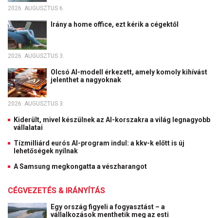
2026. AUGUSZTUS 6.
Irány a home office, ezt kérik a cégektől
2026. AUGUSZTUS 3.
Olcsó AI-modell érkezett, amely komoly kihívást
jelenthet a nagyoknak
2026. AUGUSZTUS 3.
Kiderült, mivel készülnek az AI-korszakra a világ legnagyobb
vállalatai
Tízmilliárd eurós AI-program indul: a kkv-k előtt is új
lehetőségek nyílnak
A Samsung megkongatta a vészharangot
CÉGVEZETÉS & IRÁNYÍTÁS
Egy ország figyeli a fogyasztást – a
vállalkozások menthetik meg az esti