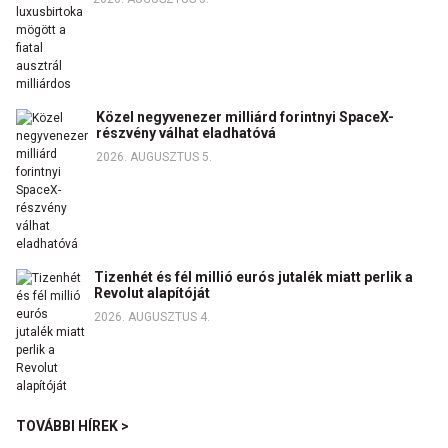
Közel negyvenezer milliárd forintnyi SpaceX-
részvény válhat eladhatóvá
2026. AUGUSZTUS 5.
Tizenhét és fél millió eurós jutalék miatt perlik a
Revolut alapítóját
2026. AUGUSZTUS 4.
TOVÁBBI HÍREK >