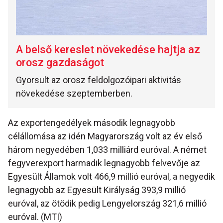
A belső kereslet növekedése hajtja az
orosz gazdaságot
Gyorsult az orosz feldolgozóipari aktivitás
növekedése szeptemberben.
Az exportengedélyek második legnagyobb
célállomása az idén Magyarország volt az év első
három negyedében 1,033 milliárd euróval. A német
fegyverexport harmadik legnagyobb felvevője az
Egyesült Államok volt 466,9 millió euróval, a negyedik
legnagyobb az Egyesült Királyság 393,9 millió
euróval, az ötödik pedig Lengyelország 321,6 millió
euróval. (MTI)