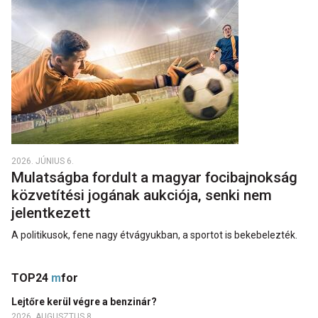
2026. JÚNIUS 6.
Mulatságba fordult a magyar focibajnokság
közvetítési jogának aukciója, senki nem
jelentkezett
A politikusok, fene nagy étvágyukban, a sportot is bekebelezték.
TOP24
m
for
Lejtőre kerül végre a benzinár?
2026. AUGUSZTUS 8.