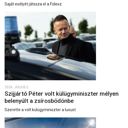
Saját esélyét játssza el a Fidesz.
2026. JÚLIUS 2.
Szijjártó Péter volt külügyminiszter mélyen
belenyúlt a zsírosbödönbe
Szerette a volt külügyminiszter a luxust.