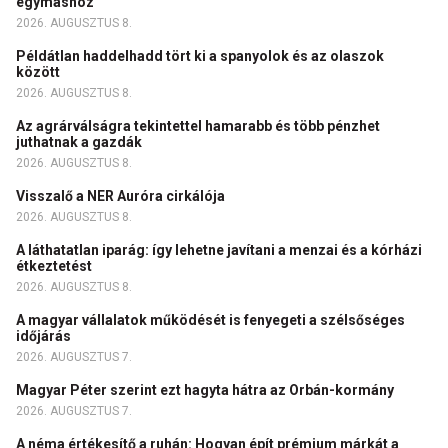
egymáshoz
2026. AUGUSZTUS 8.
Példátlan haddelhadd tört ki a spanyolok és az olaszok
között
2026. AUGUSZTUS 8.
Az agrárválságra tekintettel hamarabb és több pénzhet
juthatnak a gazdák
2026. AUGUSZTUS 8.
Visszalő a NER Auróra cirkálója
2026. AUGUSZTUS 8.
A láthatatlan iparág: így lehetne javítani a menzai és a kórházi
étkeztetést
2026. AUGUSZTUS 8.
A magyar vállalatok működését is fenyegeti a szélsőséges
időjárás
2026. AUGUSZTUS 7.
Magyar Péter szerint ezt hagyta hátra az Orbán-kormány
2026. AUGUSZTUS 7.
A néma értékesítő a ruhán: Hogyan épít prémium márkát a