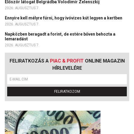
Először látogat Belgrádba Volodimir Zelenszkij
2026. AUGUSZTUS 7.
Ennyire kell mélyre fúrni, hogy ivóvizes kút legyen a kertben
2026. AUGUSZTUS 7.
Napközben beragadt a forint, de estére bőven behozta a
lemaradást
2026. AUGUSZTUS 7.
FELIRATKOZÁS A
PIAC & PROFIT
ONLINE MAGAZIN
HÍRLEVELÉRE
FELIRATKOZOM