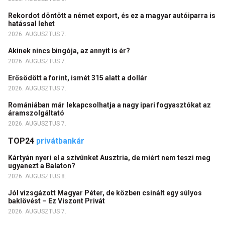
Rekordot döntött a német export, és ez a magyar autóiparra is
hatással lehet
2026. AUGUSZTUS 7.
Akinek nincs bingója, az annyit is ér?
2026. AUGUSZTUS 7.
Erősödött a forint, ismét 315 alatt a dollár
2026. AUGUSZTUS 7.
Romániában már lekapcsolhatja a nagy ipari fogyasztókat az
áramszolgáltató
2026. AUGUSZTUS 7.
TOP24
privátbankár
Kártyán nyeri el a szívünket Ausztria, de miért nem teszi meg
ugyanezt a Balaton?
2026. AUGUSZTUS 8.
Jól vizsgázott Magyar Péter, de közben csinált egy súlyos
baklövést – Ez Viszont Privát
2026. AUGUSZTUS 7.