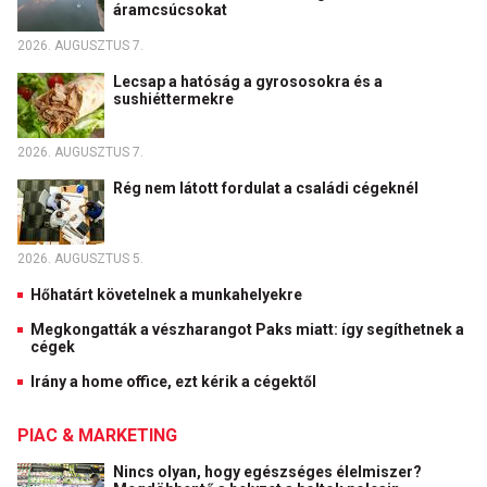
áramcsúcsokat
2026. AUGUSZTUS 7.
Lecsap a hatóság a gyrososokra és a
sushiéttermekre
2026. AUGUSZTUS 7.
Rég nem látott fordulat a családi cégeknél
2026. AUGUSZTUS 5.
Hőhatárt követelnek a munkahelyekre
Megkongatták a vészharangot Paks miatt: így segíthetnek a
cégek
Irány a home office, ezt kérik a cégektől
PIAC & MARKETING
Nincs olyan, hogy egészséges élelmiszer?