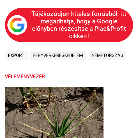
Tájékozódjon hiteles forrásból: itt
megadhatja, hogy a Google
előnyben részesítse a Piac&Profit
cikkeit!
EXPORT
FEGYVERKERESKEDELEM
NÉMETORSZÁG
VÉLEMÉNYVEZÉR