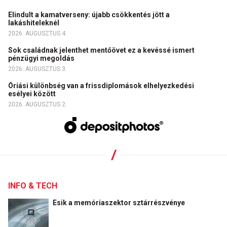
Elindult a kamatverseny: újabb csökkentés jött a
lakáshiteleknél
2026. AUGUSZTUS 4.
Sok családnak jelenthet mentőövet ez a kevéssé ismert
pénzügyi megoldás
2026. AUGUSZTUS 3.
Óriási különbség van a frissdiplomások elhelyezkedési
esélyei között
2026. AUGUSZTUS 2.
INFO & TECH
Esik a memóriaszektor sztárrészvénye