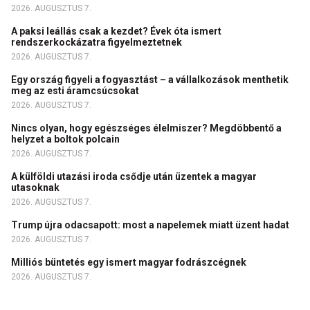
2026. AUGUSZTUS 7.
A paksi leállás csak a kezdet? Évek óta ismert
rendszerkockázatra figyelmeztetnek
2026. AUGUSZTUS 7.
Egy ország figyeli a fogyasztást – a vállalkozások menthetik
meg az esti áramcsúcsokat
2026. AUGUSZTUS 7.
Nincs olyan, hogy egészséges élelmiszer? Megdöbbentő a
helyzet a boltok polcain
2026. AUGUSZTUS 7.
A külföldi utazási iroda csődje után üzentek a magyar
utasoknak
2026. AUGUSZTUS 7.
Trump újra odacsapott: most a napelemek miatt üzent hadat
2026. AUGUSZTUS 7.
Milliós büntetés egy ismert magyar fodrászcégnek
2026. AUGUSZTUS 7.