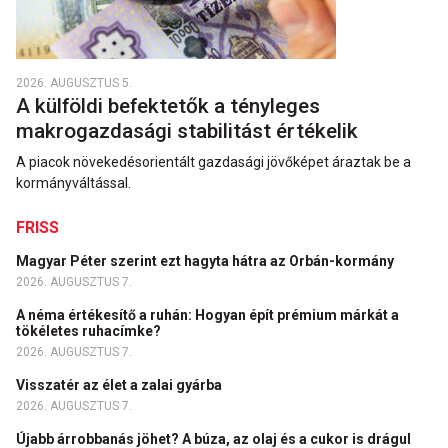
2026. AUGUSZTUS 5.
A külföldi befektetők a tényleges
makrogazdasági stabilitást értékelik
A piacok növekedésorientált gazdasági jövőképet áraztak be a
kormányváltással.
FRISS
Magyar Péter szerint ezt hagyta hátra az Orbán-kormány
2026. AUGUSZTUS 7.
A néma értékesítő a ruhán: Hogyan épít prémium márkát a
tökéletes ruhacímke?
2026. AUGUSZTUS 7.
Visszatér az élet a zalai gyárba
2026. AUGUSZTUS 7.
Újabb árrobbanás jöhet? A búza, az olaj és a cukor is drágul