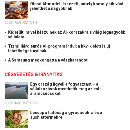
Olcsó AI-modell érkezett, amely komoly kihívást
jelenthet a nagyoknak
2026. AUGUSZTUS 3.
Kiderült, mivel készülnek az AI-korszakra a világ legnagyobb
vállalatai
Tízmilliárd eurós AI-program indul: a kkv-k előtt is új
lehetőségek nyílnak
A Samsung megkongatta a vészharangot
CÉGVEZETÉS & IRÁNYÍTÁS
Egy ország figyeli a fogyasztást – a
vállalkozások menthetik meg az esti
áramcsúcsokat
2026. AUGUSZTUS 7.
Lecsap a hatóság a gyrososokra és a
sushiéttermekre