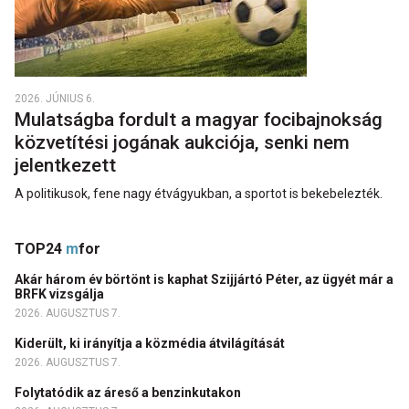
2026. JÚNIUS 6.
Mulatságba fordult a magyar focibajnokság
közvetítési jogának aukciója, senki nem
jelentkezett
A politikusok, fene nagy étvágyukban, a sportot is bekebelezték.
TOP24
m
for
Akár három év börtönt is kaphat Szijjártó Péter, az ügyét már a
BRFK vizsgálja
2026. AUGUSZTUS 7.
Kiderült, ki irányítja a közmédia átvilágítását
2026. AUGUSZTUS 7.
Folytatódik az áreső a benzinkutakon