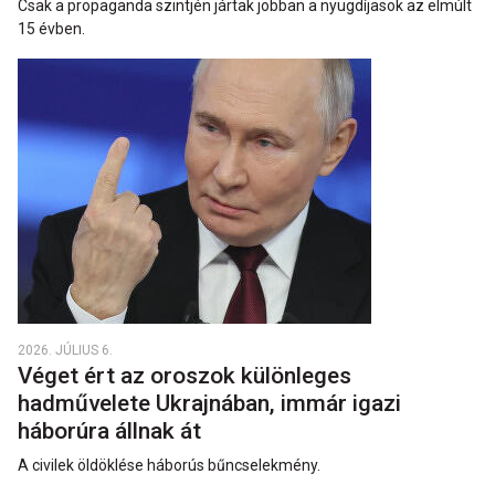
Csak a propaganda szintjén jártak jobban a nyugdíjasok az elmúlt
15 évben.
2026. JÚLIUS 6.
Véget ért az oroszok különleges
hadművelete Ukrajnában, immár igazi
háborúra állnak át
A civilek öldöklése háborús bűncselekmény.