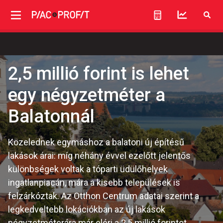
2,5 millió forint is lehet
egy négyzetméter a
Balatonnál
Közelednek egymáshoz a balatoni új építésű
lakások árai: míg néhány évvel ezelőtt jelentős
különbségek voltak a tóparti üdülőhelyek
ingatlanpiacán, mára a kisebb települések is
felzárkóztak. Az Otthon Centrum adatai szerint a
legkedveltebb lokációkban az új lakások
négyzetméterára már eléri a 2,5 millió forintot.