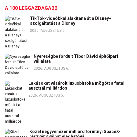
A 100 LEGGAZDAGABB
TikTok-videókkal alakítaná át a Disney+
szolgáltatást a Disney
2026. AUGUSZTUS 6.
Nyereségbe fordult Tibor Dávid építőipari
vállalata
2026. AUGUSZTUS 6.
Lakásokat vásárolt luxusbirtoka mögött a fiatal
ausztrál milliárdos
2026. AUGUSZTUS 5.
Közel negyvenezer milliárd forintnyi SpaceX-
részvény válhat eladhatóvá