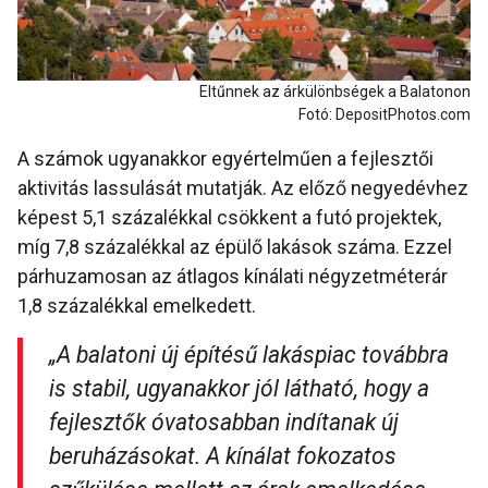
Eltűnnek az árkülönbségek a Balatonon
Fotó: DepositPhotos.com
A számok ugyanakkor egyértelműen a fejlesztői
aktivitás lassulását mutatják. Az előző negyedévhez
képest 5,1 százalékkal csökkent a futó projektek,
míg 7,8 százalékkal az épülő lakások száma. Ezzel
párhuzamosan az átlagos kínálati négyzetméterár
1,8 százalékkal emelkedett.
„A balatoni új építésű lakáspiac továbbra
is stabil, ugyanakkor jól látható, hogy a
fejlesztők óvatosabban indítanak új
beruházásokat. A kínálat fokozatos