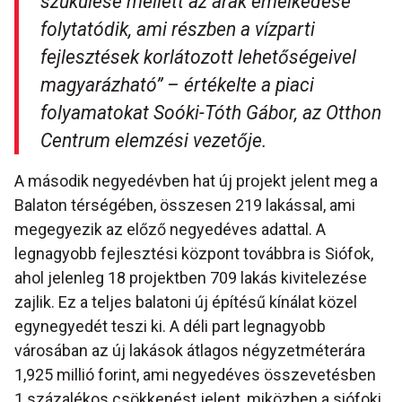
szűkülése mellett az árak emelkedése
folytatódik, ami részben a vízparti
fejlesztések korlátozott lehetőségeivel
magyarázható” – értékelte a piaci
folyamatokat Soóki-Tóth Gábor, az Otthon
Centrum elemzési vezetője.
A második negyedévben hat új projekt jelent meg a
Balaton térségében, összesen 219 lakással, ami
megegyezik az előző negyedéves adattal. A
legnagyobb fejlesztési központ továbbra is Siófok,
ahol jelenleg 18 projektben 709 lakás kivitelezése
zajlik. Ez a teljes balatoni új építésű kínálat közel
egynegyedét teszi ki. A déli part legnagyobb
városában az új lakások átlagos négyzetméterára
1,925 millió forint, ami negyedéves összevetésben
1 százalékos csökkenést jelent, miközben a siófoki