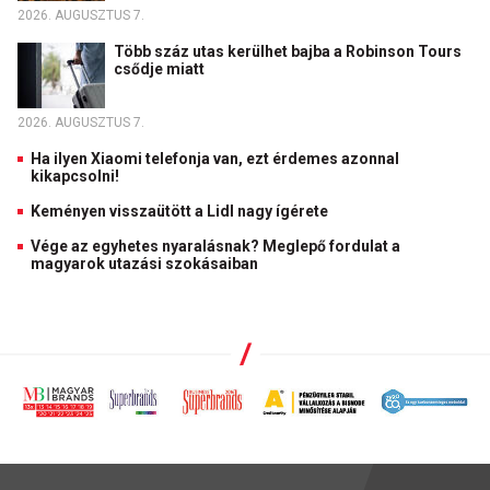
2026. AUGUSZTUS 7.
Több száz utas kerülhet bajba a Robinson Tours
csődje miatt
2026. AUGUSZTUS 7.
Ha ilyen Xiaomi telefonja van, ezt érdemes azonnal
kikapcsolni!
Keményen visszaütött a Lidl nagy ígérete
Vége az egyhetes nyaralásnak? Meglepő fordulat a
magyarok utazási szokásaiban