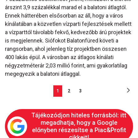
árszint 3,9 százalékkal marad el a balatoni átlagtól.
Ennek hátterében elsősorban az áll, hogy a város
kínálatában a közvetlen vízparti fejlesztések mellett
a vízparttól távolabb fekvő, kedvezőbb árú projektek
is megjelennek. Siófokot Balatonfüred követi a
rangsorban, ahol jelenleg tíz projektben összesen
400 lakás épül. A városban az átlagos kínálati
négyzetméterár 2,03 millió forint, ami gyakorlatilag
megegyezik a balatoni átlaggal.
1
2
3
Tájékozódjon hiteles forrásból: itt
megadhatja, hogy a Google
előnyben részesítse a Piac&Profit
cikkeit!