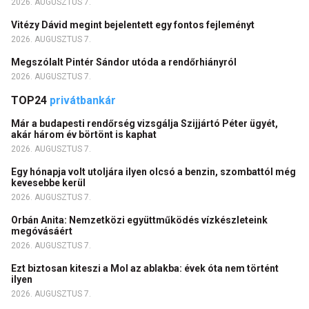
2026. AUGUSZTUS 7.
Vitézy Dávid megint bejelentett egy fontos fejleményt
2026. AUGUSZTUS 7.
Megszólalt Pintér Sándor utóda a rendőrhiányról
2026. AUGUSZTUS 7.
TOP24
privátbankár
Már a budapesti rendőrség vizsgálja Szijjártó Péter ügyét,
akár három év börtönt is kaphat
2026. AUGUSZTUS 7.
Egy hónapja volt utoljára ilyen olcsó a benzin, szombattól még
kevesebbe kerül
2026. AUGUSZTUS 7.
Orbán Anita: Nemzetközi együttműködés vízkészleteink
megóvásáért
2026. AUGUSZTUS 7.
Ezt biztosan kiteszi a Mol az ablakba: évek óta nem történt
ilyen
2026. AUGUSZTUS 7.