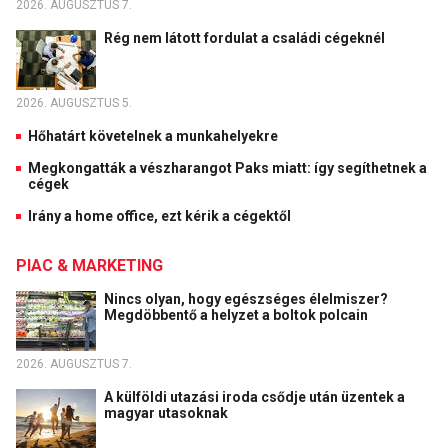
2026. AUGUSZTUS 7.
Rég nem látott fordulat a családi cégeknél
2026. AUGUSZTUS 5.
Hőhatárt követelnek a munkahelyekre
Megkongatták a vészharangot Paks miatt: így segíthetnek a
cégek
Irány a home office, ezt kérik a cégektől
PIAC & MARKETING
Nincs olyan, hogy egészséges élelmiszer?
Megdöbbentő a helyzet a boltok polcain
2026. AUGUSZTUS 7.
A külföldi utazási iroda csődje után üzentek a
magyar utasoknak