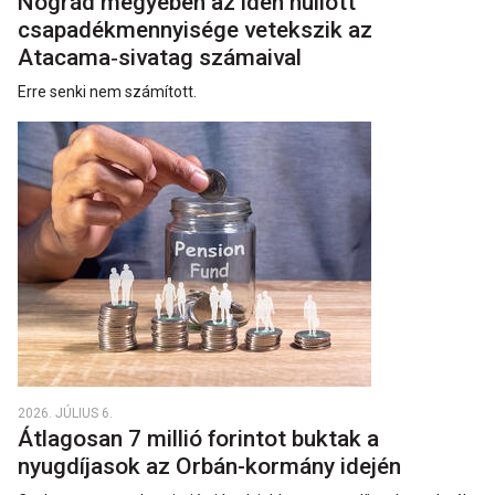
Nógrád megyében az idén hullott
csapadékmennyisége vetekszik az
Atacama‑sivatag számaival
Erre senki nem számított.
2026. JÚLIUS 6.
Átlagosan 7 millió forintot buktak a
nyugdíjasok az Orbán-kormány idején