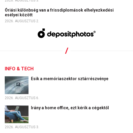
2026. AUGUSZTUS 3.
Óriási különbség van a frissdiplomások elhelyezkedési
esélyei között
2026. AUGUSZTUS 2.
INFO & TECH
Esik a memóriaszektor sztárrészvénye
2026. AUGUSZTUS 6.
Irány a home office, ezt kérik a cégektől
2026. AUGUSZTUS 3.