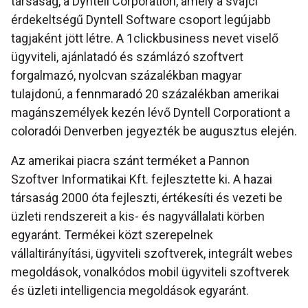
társaság, a Dyntell Corporation, amely a svájci
érdekeltségű Dyntell Software csoport legújabb
tagjaként jött létre. A 1clickbusiness nevet viselő
ügyviteli, ajánlatadó és számlázó szoftvert
forgalmazó, nyolcvan százalékban magyar
tulajdonú, a fennmaradó 20 százalékban amerikai
magánszemélyek kezén lévő Dyntell Corporationt a
coloradói Denverben jegyezték be augusztus elején.
Az amerikai piacra szánt terméket a Pannon
Szoftver Informatikai Kft. fejlesztette ki. A hazai
társaság 2000 óta fejleszti, értékesíti és vezeti be
üzleti rendszereit a kis- és nagyvállalati körben
egyaránt. Termékei közt szerepelnek
vállaltirányítási, ügyviteli szoftverek, integrált webes
megoldások, vonalkódos mobil ügyviteli szoftverek
és üzleti intelligencia megoldások egyaránt.