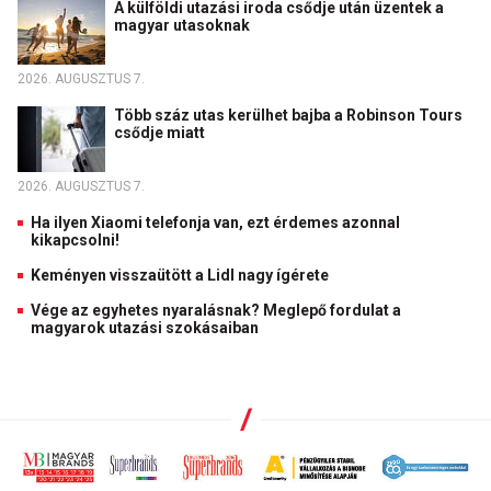
A külföldi utazási iroda csődje után üzentek a
magyar utasoknak
2026. AUGUSZTUS 7.
Több száz utas kerülhet bajba a Robinson Tours
csődje miatt
2026. AUGUSZTUS 7.
Ha ilyen Xiaomi telefonja van, ezt érdemes azonnal
kikapcsolni!
Keményen visszaütött a Lidl nagy ígérete
Vége az egyhetes nyaralásnak? Meglepő fordulat a
magyarok utazási szokásaiban