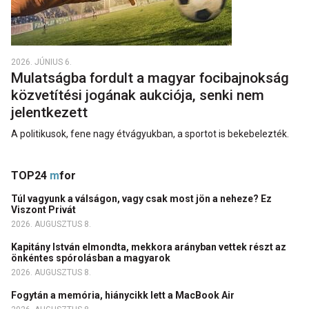
2026. JÚNIUS 6.
Mulatságba fordult a magyar focibajnokság
közvetítési jogának aukciója, senki nem
jelentkezett
A politikusok, fene nagy étvágyukban, a sportot is bekebelezték.
TOP24
m
for
Túl vagyunk a válságon, vagy csak most jön a neheze? Ez
Viszont Privát
2026. AUGUSZTUS 8.
Kapitány István elmondta, mekkora arányban vettek részt az
önkéntes spórolásban a magyarok
2026. AUGUSZTUS 8.
Fogytán a memória, hiánycikk lett a MacBook Air