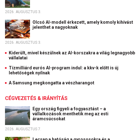
2026. AUGUSZTUS 3.
Olcsó AI-modell érkezett, amely komoly kihívást
jelenthet a nagyoknak
2026. AUGUSZTUS 3.
Kiderült, mivel készülnek az AI-korszakra a világ legnagyobb
vállalatai
Tízmilliárd eurós AI-program indul: a kkv-k előtt is új
lehetőségek nyílnak
A Samsung megkongatta a vészharangot
CÉGVEZETÉS & IRÁNYÍTÁS
Egy ország figyeli a fogyasztást – a
vállalkozások menthetik meg az esti
áramcsúcsokat
2026. AUGUSZTUS 7.
Lecsap a hatóság a gyrososokra és a