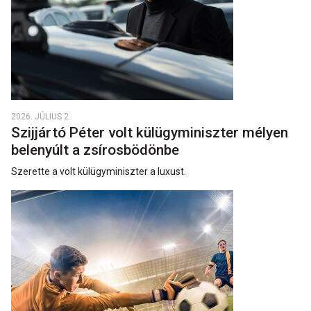
2026. JÚLIUS 2.
Szijjártó Péter volt külügyminiszter mélyen
belenyúlt a zsírosbödönbe
Szerette a volt külügyminiszter a luxust.