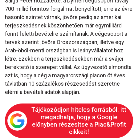
Salga Péter hozzátette: a Dyntell cégcsoport tavaly
700 millió forintos forgalmat bonyolított, erre az évre
hasonló szintet várnak, jövőre pedig az amerikai
terjeszkedésnek köszönhetően már egymilliárd
forint feletti bevételre számítanak. A cégcsoport a
tervek szerint jövőre Oroszországban, illetve egy
Arab-öböl-menti országban is leányvállalatot hoz
létre. Ezekben a terjeszkedésekben már a svájci
befektető is szerepet vállal. Az ügyvezető elmondta
azt is, hogy a cég a magyarországi piacon öt éves
távlatban 10 százalékos részesedést szeretne
elérni a bevételi adatok alapján.
Tájékozódjon hiteles forrásból: itt
megadhatja, hogy a Google
előnyben részesítse a Piac&Profit
cikkeit!