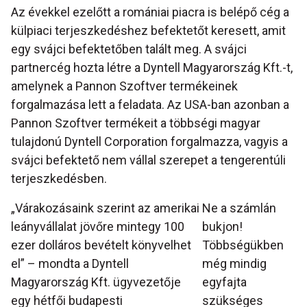
Az évekkel ezelőtt a romániai piacra is belépő cég a
külpiaci terjeszkedéshez befektetőt keresett, amit
egy svájci befektetőben talált meg. A svájci
partnercég hozta létre a Dyntell Magyarország Kft.-t,
amelynek a Pannon Szoftver termékeinek
forgalmazása lett a feladata. Az USA-ban azonban a
Pannon Szoftver termékeit a többségi magyar
tulajdonú Dyntell Corporation forgalmazza, vagyis a
svájci befektető nem vállal szerepet a tengerentúli
terjeszkedésben.
„Várakozásaink szerint az amerikai
Ne a számlán
leányvállalat jövőre mintegy 100
bukjon!
ezer dolláros bevételt könyvelhet
Többségükben
el” – mondta a Dyntell
még mindig
Magyarország Kft. ügyvezetője
egyfajta
egy hétfői budapesti
szükséges