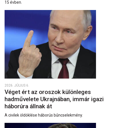
15 évben.
2026. JÚLIUS 6.
Véget ért az oroszok különleges
hadművelete Ukrajnában, immár igazi
háborúra állnak át
A civilek öldöklése háborús bűncselekmény.