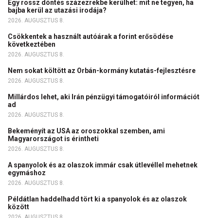
Egy rossz döntés százezrekbe kerülhet: mit ne tegyen, ha
bajba kerül az utazási irodája?
2026. AUGUSZTUS 8.
Csökkentek a használt autóárak a forint erősödése
következtében
2026. AUGUSZTUS 8.
Nem sokat költött az Orbán-kormány kutatás-fejlesztésre
2026. AUGUSZTUS 8.
Millárdos lehet, aki Irán pénzügyi támogatóiról információt
ad
2026. AUGUSZTUS 8.
Bekeményít az USA az oroszokkal szemben, ami
Magyarországot is érintheti
2026. AUGUSZTUS 8.
A spanyolok és az olaszok immár csak útlevéllel mehetnek
egymáshoz
2026. AUGUSZTUS 8.
Példátlan haddelhadd tört ki a spanyolok és az olaszok
között
2026. AUGUSZTUS 8.