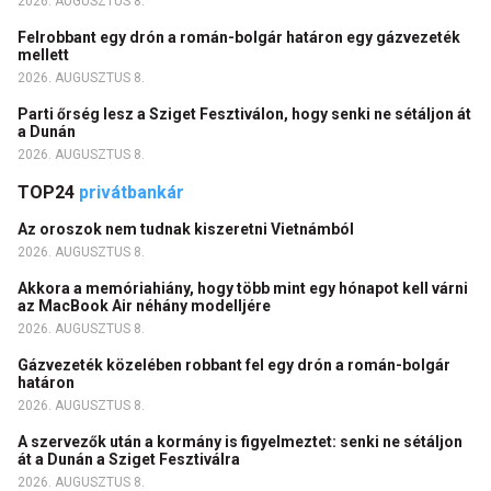
2026. AUGUSZTUS 8.
Felrobbant egy drón a román-bolgár határon egy gázvezeték
mellett
2026. AUGUSZTUS 8.
Parti őrség lesz a Sziget Fesztiválon, hogy senki ne sétáljon át
a Dunán
2026. AUGUSZTUS 8.
TOP24
privátbankár
Az oroszok nem tudnak kiszeretni Vietnámból
2026. AUGUSZTUS 8.
Akkora a memóriahiány, hogy több mint egy hónapot kell várni
az MacBook Air néhány modelljére
2026. AUGUSZTUS 8.
Gázvezeték közelében robbant fel egy drón a román-bolgár
határon
2026. AUGUSZTUS 8.
A szervezők után a kormány is figyelmeztet: senki ne sétáljon
át a Dunán a Sziget Fesztiválra
2026. AUGUSZTUS 8.