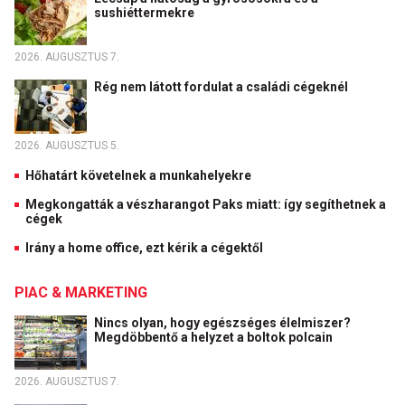
sushiéttermekre
2026. AUGUSZTUS 7.
Rég nem látott fordulat a családi cégeknél
2026. AUGUSZTUS 5.
Hőhatárt követelnek a munkahelyekre
Megkongatták a vészharangot Paks miatt: így segíthetnek a
cégek
Irány a home office, ezt kérik a cégektől
PIAC & MARKETING
Nincs olyan, hogy egészséges élelmiszer?
Megdöbbentő a helyzet a boltok polcain
2026. AUGUSZTUS 7.