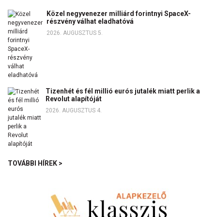
Közel negyvenezer milliárd forintnyi SpaceX-
részvény válhat eladhatóvá
2026. AUGUSZTUS 5.
Tizenhét és fél millió eurós jutalék miatt perlik a
Revolut alapítóját
2026. AUGUSZTUS 4.
TOVÁBBI HÍREK >