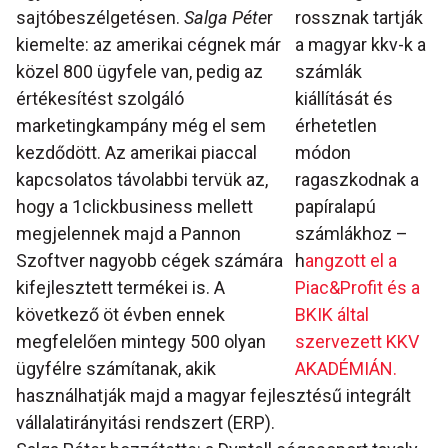
sajtóbeszélgetésen.
Salga Péte
r
rossznak tartják
kiemelte: az amerikai cégnek már
a magyar kkv-k a
közel 800 ügyfele van, pedig az
számlák
értékesítést szolgáló
kiállítását és
marketingkampány még el sem
érhetetlen
kezdődött. Az amerikai piaccal
módon
kapcsolatos távolabbi tervük az,
ragaszkodnak a
hogy a 1clickbusiness mellett
papíralapú
megjelennek majd a Pannon
számlákhoz –
Szoftver nagyobb cégek számára
h
angzott el a
kifejlesztett termékei is. A
Piac&Profit és a
következő öt évben ennek
BKIK által
megfelelően mintegy 500 olyan
szervezett KKV
ügyfélre számítanak, akik
AKADÉMIÁN.
használhatják majd a magyar fejlesztésű integrált
vállalatirányitási rendszert (ERP).