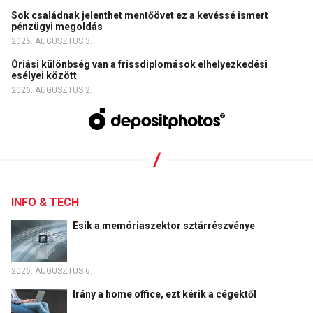
Sok családnak jelenthet mentőövet ez a kevéssé ismert
pénzügyi megoldás
2026. AUGUSZTUS 3.
Óriási különbség van a frissdiplomások elhelyezkedési
esélyei között
2026. AUGUSZTUS 2.
INFO & TECH
Esik a memóriaszektor sztárrészvénye
2026. AUGUSZTUS 6.
Irány a home office, ezt kérik a cégektől