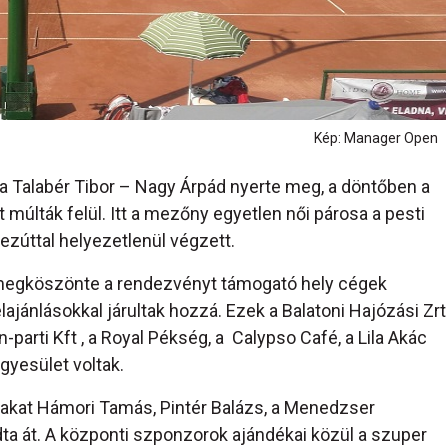
Kép: Manager Open
 a Talabér Tibor – Nagy Árpád nyerte meg, a döntőben a
múlták felül. Itt a mezőny egyetlen női párosa a pesti
ezúttal helyezetlenül végzett.
 megköszönte a rendezvényt támogató hely cégek
lajánlásokkal járultak hozzá. Ezek a Balatoni Hajózási Zrt
ton-parti Kft , a Royal Pékség, a Calypso Café, a Lila Akác
gyesület voltak.
akat Hámori Tamás, Pintér Balázs, a Menedzser
dta át. A központi szponzorok ajándékai közül a szuper