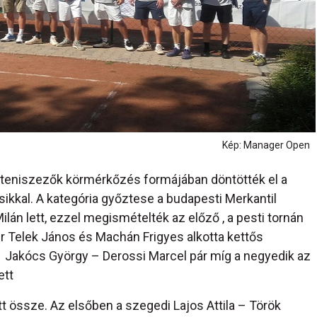
Kép: Manager Open
teniszezők körmérkőzés formájában döntötték el a
sikkal. A kategória győztese a budapesti Merkantil
lán lett, ezzel megismételték az előző , a pesti tornán
dr Telek János és Machán Frigyes alkotta kettős
i Jakócs György – Derossi Marcel pár míg a negyedik az
ett
t össze. Az elsőben a szegedi Lajos Attila – Török