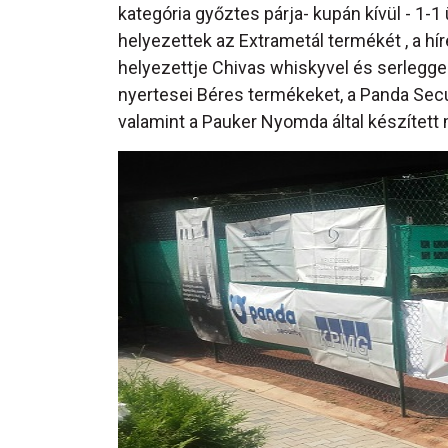
kategória győztes párja- kupán kívül - 1-1
helyezettek az Extrametál termékét , a hír
helyezettje Chivas whiskyvel és serleggel
nyertesei Béres termékeket, a Panda Secur
valamint a Pauker Nyomda által készített