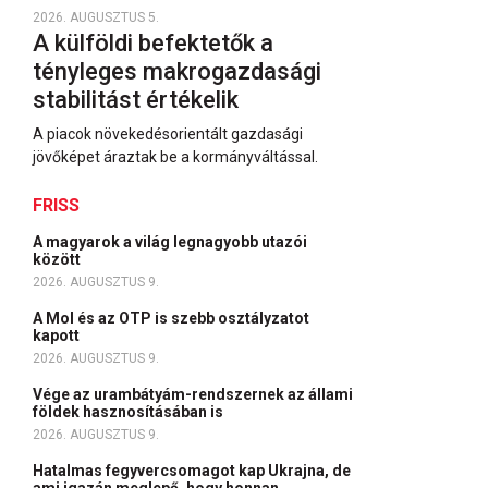
2026. AUGUSZTUS 5.
A külföldi befektetők a
tényleges makrogazdasági
stabilitást értékelik
A piacok növekedésorientált gazdasági
jövőképet áraztak be a kormányváltással.
FRISS
A magyarok a világ legnagyobb utazói
között
2026. AUGUSZTUS 9.
A Mol és az OTP is szebb osztályzatot
kapott
2026. AUGUSZTUS 9.
Vége az urambátyám-rendszernek az állami
földek hasznosításában is
2026. AUGUSZTUS 9.
Hatalmas fegyvercsomagot kap Ukrajna, de