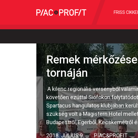
FRISS CIKKE
Remek mérkőzések 
tornáján
A kilenc regionális versenyből valami
követően ezúttal Siófokon folytatódott.
Spartacus hangulatos klubjában kerül
szükség volt a Magistern Hotel melletti
Budapestről, Egerből, Kecskemétről 
2018. JÚLIUS 9.
PIAC&PROFIT