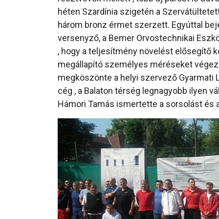
héten Szardínia szigetén a Szervátültete
három bronz érmet szerzett. Egyúttal beje
versenyző, a Bemer Orvostechnikai Eszköz 
, hogy a teljesítmény növelést elősegítő 
megállapító személyes méréseket végez
megköszönte a helyi szervező Gyarmati L
cég , a Balaton térség legnagyobb ilyen v
Hámori Tamás ismertette a sorsolást és a