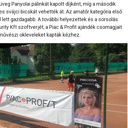
 üveg Panyolai pálinkát kapott díjként, míg a második
es svájci bicskát vehették át. Az amatőr kategória első
 lett gazdagabb. A további helyezettek és a sorsolás
ity Kft szoftverjét, a Piac & Profit ajándék csomagjait
 művészi okleveleket kapták kézhez.