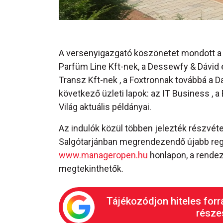
A versenyigazgató köszönetet mondott a 
Parfüm Line Kft-nek, a Dessewfy & Dávid é
Transz Kft-nek , a Foxtronnak továbbá a D
következő üzleti lapok: az IT Business , a
Világ aktuális példányai.
Az indulók közül többen jelezték részvét
Salgótarjánban megrendezendő újabb regio
www.manageropen.hu
honlapon, a rendez
megtekinthetők.
Tájékozódjon hiteles forr
részes