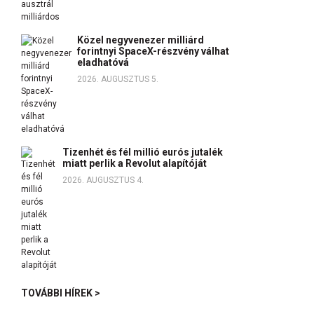
Közel negyvenezer milliárd
forintnyi SpaceX-részvény válhat
eladhatóvá
2026. AUGUSZTUS 5.
Tizenhét és fél millió eurós jutalék
miatt perlik a Revolut alapítóját
2026. AUGUSZTUS 4.
TOVÁBBI HÍREK >