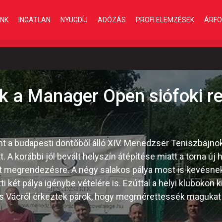
INK
INGATLAN
NYUGDÍJ
ADÓZÁS
PROFI ELEMZÉSEK
ÁRFO
a Manager Open siófoki re
nt a budapesti döntőből álló XIV. Menedzser Teniszbajnok
 A korábbi jól bevált helyszín átépítése miatt a torna új h
t megrendezésre. A négy salakos pálya most is kevésnek
 két pálya igénybe vételére is. Ezúttal a helyi klubokon kí
és Vácról érkeztek párok, hogy megmérettessék magukat 