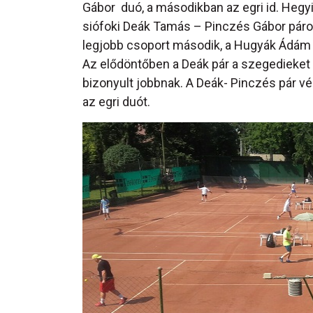
Gábor duó, a másodikban az egri id. Hegyi
siófoki Deák Tamás – Pinczés Gábor páros 
legjobb csoport második, a Hugyák Ádám –
Az elődöntőben a Deák pár a szegedieket 
bizonyult jobbnak. A Deák- Pinczés pár v
az egri duót.