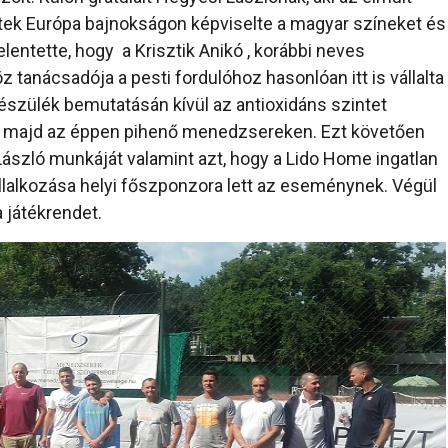
ttek Európa bajnokságon képviselte a magyar színeket és
lentette, hogy a Krisztik Anikó , korábbi neves
tanácsadója a pesti fordulóhoz hasonlóan itt is vállalta
készülék bemutatásán kívül az antioxidáns szintet
 majd az éppen pihenő menedzsereken. Ezt követően
ászló munkáját valamint azt, hogy a Lido Home ingatlan
állalkozása helyi főszponzora lett az eseménynek. Végül
 játékrendet.