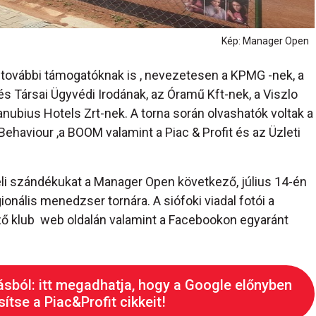
Kép: Manager Open
további támogatóknak is , nevezetesen a KPMG -nek, a
s Társai Ügyvédi Irodának, az Óramű Kft-nek, a Viszlo
anubius Hotels Zrt-nek. A torna során olvashatók voltak a
 Behaviour ,a BOOM valamint a Piac & Profit és az Üzleti
eli szándékukat a Manager Open következő, július 14-én
nális menedzser tornára. A siófoki viadal fotói a
ő klub web oldalán valamint a Facebookon egyaránt
ásból: itt megadhatja, hogy a Google előnyben
ítse a Piac&Profit cikkeit!