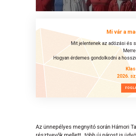
Mi vár a ma
Mit jelentenek az adózási és 
Merre 
Hogyan érdemes gondolkodni a hosszú 
Klas
2026. s
FOGL
Az ünnepélyes megnyitó során Hámori Ta
résztvevők mellett , több új párost is üdvö