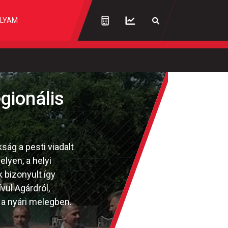
LYAM
gionális
ság a pesti viadalt
elyen, a helyi
 bizonyult így
vül Agárdról,
a nyári melegben.