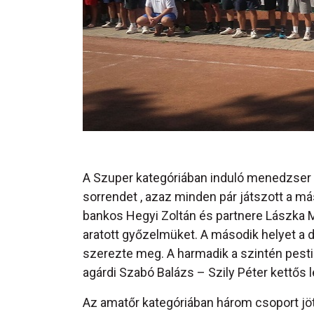
A Szuper kategóriában induló menedzser 
sorrendet , azaz minden pár játszott a má
bankos Hegyi Zoltán és partnere Lászka Mi
aratott győzelmüket. A második helyet a 
szerezte meg. A harmadik a szintén pest
agárdi Szabó Balázs – Szily Péter kettős l
Az amatőr kategóriában három csoport jöt