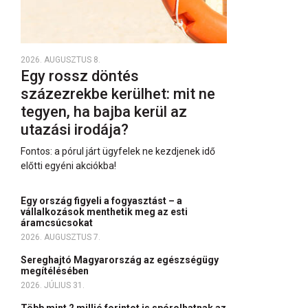
2026. AUGUSZTUS 8.
Egy rossz döntés
százezrekbe kerülhet: mit ne
tegyen, ha bajba kerül az
utazási irodája?
Fontos: a pórul járt ügyfelek ne kezdjenek idő
előtti egyéni akciókba!
Egy ország figyeli a fogyasztást – a
vállalkozások menthetik meg az esti
áramcsúcsokat
2026. AUGUSZTUS 7.
Sereghajtó Magyarország az egészségügy
megítélésében
2026. JÚLIUS 31.