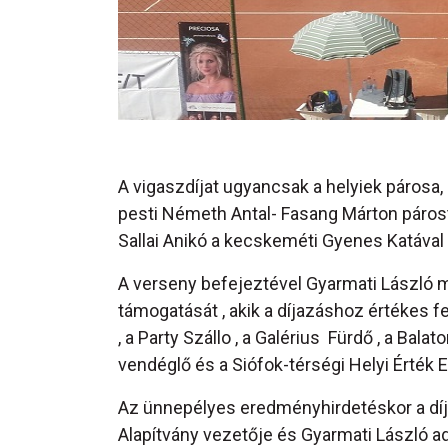
A vigaszdíjat ugyancsak a helyiek párosa,
pesti Németh Antal- Fasang Márton párost 
Sallai Anikó a kecskeméti Gyenes Katával 
A verseny befejeztével Gyarmati László
támogatását , akik a díjazáshoz értékes fe
, a Party Szállo , a Galérius Fürdő , a Bala
vendéglő és a Siófok-térségi Helyi Érték E
Az ünnepélyes eredményhirdetéskor a díj
Alapítvány vezetője és Gyarmati László a