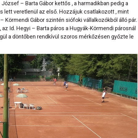
 József – Barta Gábor kettős , a harmadikban pedig a
lett veretlenül az első. Hozzájuk csatlakozott , mint
 Körmendi Gábor szintén siófoki vállalkozókból álló pár.
, az Id. Hegyi – Barta páros a Hugyák-Körmendi párosnál
égül a döntőben rendkívül szoros mérkőzésen győzte le