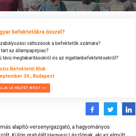
gyar befektetőkre ősszel?
szabályozási változások a befektetők számára?
tart az állampapírpiac?
távú megtakarításokról és az ingatlanbefektetésekről?
szis Befektetői Klub
zeptember 24., Budapest
ALJA LE HELYÉT MOST >>
más alapító-versenyigazgató, a hagyományos
zölt. Külön gratulált Hegyesi Lászlónak, aki az elmúlt