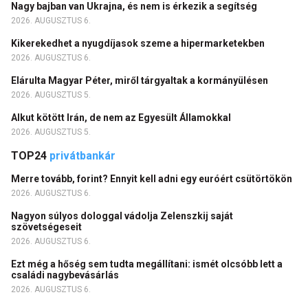
Nagy bajban van Ukrajna, és nem is érkezik a segítség
2026. AUGUSZTUS 6.
Kikerekedhet a nyugdíjasok szeme a hipermarketekben
2026. AUGUSZTUS 6.
Elárulta Magyar Péter, miről tárgyaltak a kormányülésen
2026. AUGUSZTUS 5.
Alkut kötött Irán, de nem az Egyesült Államokkal
2026. AUGUSZTUS 5.
TOP24
privátbankár
Merre tovább, forint? Ennyit kell adni egy euróért csütörtökön
2026. AUGUSZTUS 6.
Nagyon súlyos dologgal vádolja Zelenszkij saját
szövetségeseit
2026. AUGUSZTUS 6.
Ezt még a hőség sem tudta megállítani: ismét olcsóbb lett a
családi nagybevásárlás
2026. AUGUSZTUS 6.