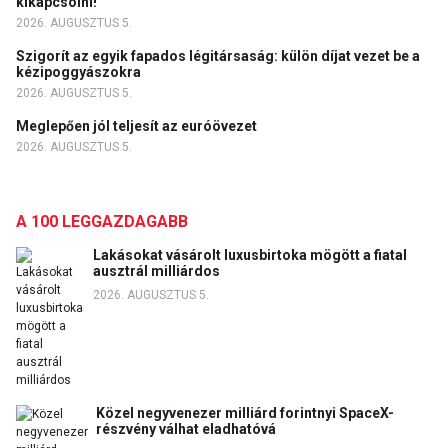
kikapcsolni!
2026. AUGUSZTUS 5.
Szigorít az egyik fapados légitársaság: külön díjat vezet be a
kézipoggyászokra
2026. AUGUSZTUS 5.
Meglepően jól teljesít az euróövezet
2026. AUGUSZTUS 5.
A 100 LEGGAZDAGABB
Lakásokat vásárolt luxusbirtoka mögött a fiatal
ausztrál milliárdos
2026. AUGUSZTUS 5.
Közel negyvenezer milliárd forintnyi SpaceX-
részvény válhat eladhatóvá