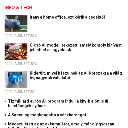
INFO & TECH
Irány a home office, ezt kérik a cégektől
2026. AUGUSZTUS 3.
Olcsó AI-modell érkezett, amely komoly kihívást
jelenthet a nagyoknak
2026. AUGUSZTUS 3.
Kiderült, mivel készülnek az AI-korszakra a világ
legnagyobb vállalatai
2026. AUGUSZTUS 1.
Tízmilliárd eurós AI-program indul: a kkv-k előtt is új
lehetőségek nyílnak
A Samsung megkongatta a vészharangot
Megszületett az az akkumulátor, amely már oly gyorsan