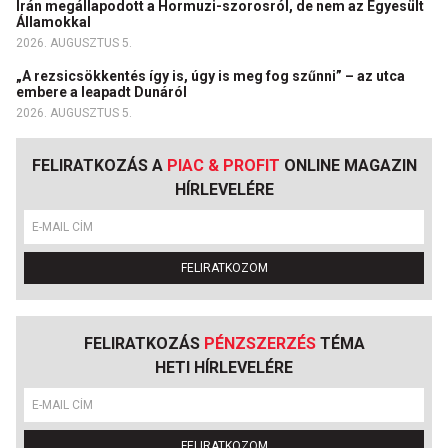
Irán megállapodott a Hormuzi-szorosról, de nem az Egyesült
Államokkal
2026. AUGUSZTUS 5.
„A rezsicsökkentés így is, úgy is meg fog szűnni” – az utca
embere a leapadt Dunáról
2026. AUGUSZTUS 5.
FELIRATKOZÁS A
PIAC & PROFIT
ONLINE MAGAZIN
HÍRLEVELÉRE
FELIRATKOZOM
FELIRATKOZÁS
PÉNZSZERZÉS
TÉMA
HETI HÍRLEVELÉRE
FELIRATKOZOM