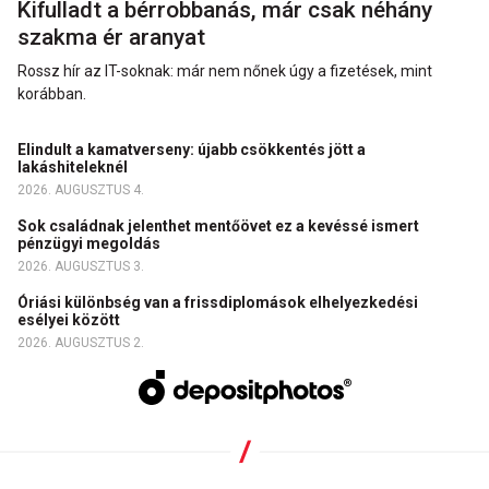
Kifulladt a bérrobbanás, már csak néhány
szakma ér aranyat
Rossz hír az IT-soknak: már nem nőnek úgy a fizetések, mint
korábban.
Elindult a kamatverseny: újabb csökkentés jött a
lakáshiteleknél
2026. AUGUSZTUS 4.
Sok családnak jelenthet mentőövet ez a kevéssé ismert
pénzügyi megoldás
2026. AUGUSZTUS 3.
Óriási különbség van a frissdiplomások elhelyezkedési
esélyei között
2026. AUGUSZTUS 2.