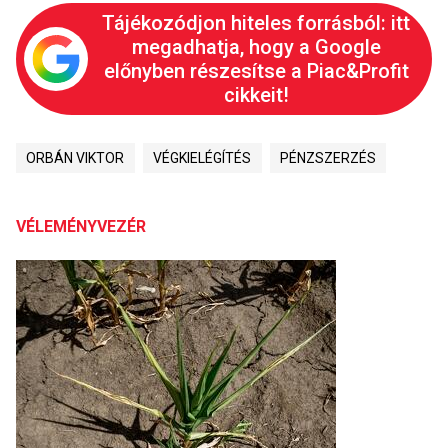
Tájékozódjon hiteles forrásból: itt
megadhatja, hogy a Google
előnyben részesítse a Piac&Profit
cikkeit!
ORBÁN VIKTOR
VÉGKIELÉGÍTÉS
PÉNZSZERZÉS
VÉLEMÉNYVEZÉR