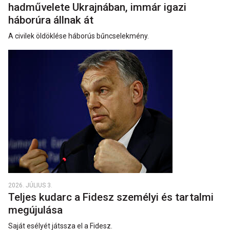
hadművelete Ukrajnában, immár igazi
háborúra állnak át
A civilek öldöklése háborús bűncselekmény.
2026. JÚLIUS 3.
Teljes kudarc a Fidesz személyi és tartalmi
megújulása
Saját esélyét játssza el a Fidesz.