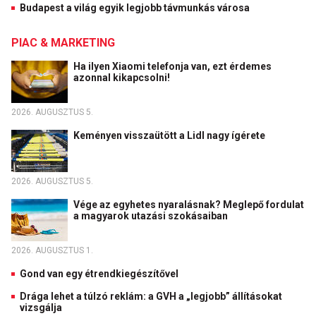
Budapest a világ egyik legjobb távmunkás városa
PIAC & MARKETING
Ha ilyen Xiaomi telefonja van, ezt érdemes
azonnal kikapcsolni!
2026. AUGUSZTUS 5.
Keményen visszaütött a Lidl nagy ígérete
2026. AUGUSZTUS 5.
Vége az egyhetes nyaralásnak? Meglepő fordulat
a magyarok utazási szokásaiban
2026. AUGUSZTUS 1.
Gond van egy étrendkiegészítővel
Drága lehet a túlzó reklám: a GVH a „legjobb” állításokat
vizsgálja