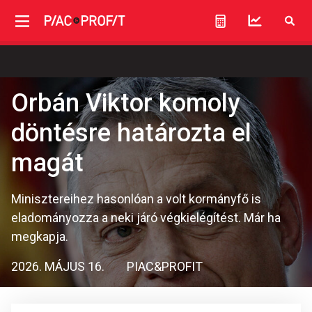
Orbán Viktor komoly
döntésre határozta el
magát
Minisztereihez hasonlóan a volt kormányfő is
eladományozza a neki járó végkielégítést. Már ha
megkapja.
2026. MÁJUS 16.
PIAC&PROFIT