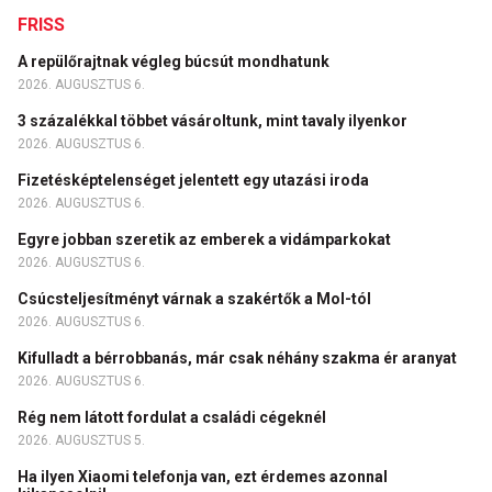
FRISS
A repülőrajtnak végleg búcsút mondhatunk
2026. AUGUSZTUS 6.
3 százalékkal többet vásároltunk, mint tavaly ilyenkor
2026. AUGUSZTUS 6.
Fizetésképtelenséget jelentett egy utazási iroda
2026. AUGUSZTUS 6.
Egyre jobban szeretik az emberek a vidámparkokat
2026. AUGUSZTUS 6.
Csúcsteljesítményt várnak a szakértők a Mol-tól
2026. AUGUSZTUS 6.
Kifulladt a bérrobbanás, már csak néhány szakma ér aranyat
2026. AUGUSZTUS 6.
Rég nem látott fordulat a családi cégeknél
2026. AUGUSZTUS 5.
Ha ilyen Xiaomi telefonja van, ezt érdemes azonnal