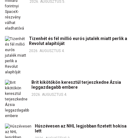
2026. AUGUSZTUS 5.
Tizenhét és fél millió eurós jutalék miatt perlik a
Revolut alapítóját
2026. AUGUSZTUS 4.
Brit kikötőkön keresztül terjeszkedne Ázsia
leggazdagabb embere
2026. AUGUSZTUS 4.
Húszévesen az NHL legjobban fizetett hokisa
lett