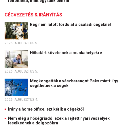
feltölthető, mint egy tank benzin
CÉGVEZETÉS & IRÁNYÍTÁS
Rég nem látott fordulat a családi cégeknél
2026. AUGUSZTUS 5.
Hőhatárt követelnek a munkahelyekre
2026. AUGUSZTUS 5.
Megkongatták a vészharangot Paks miatt: így
segíthetnek a cégek
2026. AUGUSZTUS 4.
Irány a home office, ezt kérik a cégektől
Nem elég a hőségriadó: ezek a rejtett nyári veszélyek
leselkednek a dolgozókra