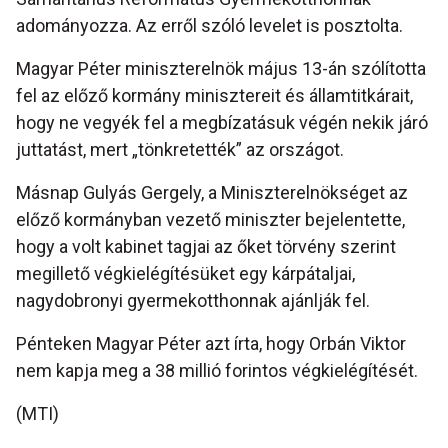
adományozza. Az erről szóló levelet is posztolta.
Magyar Péter miniszterelnök május 13-án szólította
fel az előző kormány minisztereit és államtitkárait,
hogy ne vegyék fel a megbízatásuk végén nekik járó
juttatást, mert „tönkretették” az országot.
Másnap Gulyás Gergely, a Miniszterelnökséget az
előző kormányban vezető miniszter bejelentette,
hogy a volt kabinet tagjai az őket törvény szerint
megillető végkielégítésüket egy kárpátaljai,
nagydobronyi gyermekotthonnak ajánlják fel.
Pénteken Magyar Péter azt írta, hogy Orbán Viktor
nem kapja meg a 38 millió forintos végkielégítését.
(MTI)