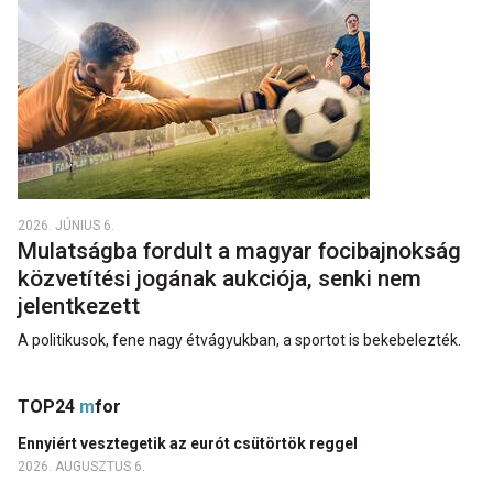
2026. JÚNIUS 6.
Mulatságba fordult a magyar focibajnokság
közvetítési jogának aukciója, senki nem
jelentkezett
A politikusok, fene nagy étvágyukban, a sportot is bekebelezték.
TOP24
m
for
Ennyiért vesztegetik az eurót csütörtök reggel
2026. AUGUSZTUS 6.