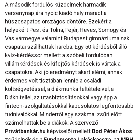
A második fordulós küzdelmek harmadik
versenynapjára nyolc kiadó hely maradt a
húszcsapatos országos döntőre. Ezekért a
helyekért Pest és Tolna, Fejér, Heves, Somogy és
Vas vármegye valamint Budapest gimnáziumainak
csapatai szállhattak harcba. Egy 50 kérdésből álló
kvíz-kérdéssor mellett a szóbeli fordulóban
villámkérdések és kifejtős kérdések is vártak a
csapatokra. Aki jó eredményt akart elérni, annak
érdemes volt tisztában lennie a családi
költségvetéssel, a diákmunka feltételeivel, a
Diákhitellel, az utasbiztosításokkal vagy épp a
fintech-szolgáltatásokkal kapcsolatos legfontosabb
tudnivalókkal. Minderről egy szakmai zsűri előtt
számolhattak be a diákok: A szervező
Privátbankár.hu
képviselői mellett
Bod Péter Ákos
zsűrielnök és a
Fundamenta Lakáskassza,
az
MBH