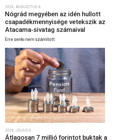
2026. AUGUSZTUS 4.
Nógrád megyében az idén hullott
csapadékmennyisége vetekszik az
Atacama‑sivatag számaival
Erre senki nem számított.
2026. JÚLIUS 6.
Átlagosan 7 millió forintot buktak a