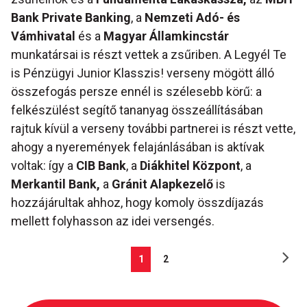
Bank Private Banking
, a
Nemzeti Adó- és
Vámhivatal
és a
Magyar Államkincstár
munkatársai is részt vettek a zsűriben. A Legyél Te
is Pénzügyi Junior Klasszis! verseny mögött álló
összefogás persze ennél is szélesebb körű: a
felkészülést segítő tananyag összeállításában
rajtuk kívül a verseny további partnerei is részt vette,
ahogy a nyeremények felajánlásában is aktívak
voltak: így a
CIB Bank
, a
Diákhitel Központ
, a
Merkantil Bank,
a
Gránit Alapkezelő
is
hozzájárultak ahhoz, hogy komoly összdíjazás
mellett folyhasson az idei versengés.
1
2