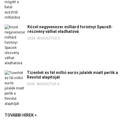
Közel negyvenezer milliárd forintnyi SpaceX-
részvény válhat eladhatóvá
2026. AUGUSZTUS 5.
Tizenhét és fél millió eurós jutalék miatt perlik a
Revolut alapítóját
2026. AUGUSZTUS 4.
TOVÁBBI HÍREK >