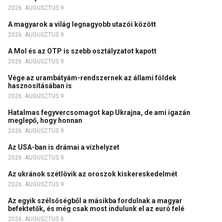
2026. AUGUSZTUS 9.
A magyarok a világ legnagyobb utazói között
2026. AUGUSZTUS 9.
A Mol és az OTP is szebb osztályzatot kapott
2026. AUGUSZTUS 9.
Vége az urambátyám-rendszernek az állami földek
hasznosításában is
2026. AUGUSZTUS 9.
Hatalmas fegyvercsomagot kap Ukrajna, de ami igazán
meglepő, hogy honnan
2026. AUGUSZTUS 9.
Az USA-ban is drámai a vízhelyzet
2026. AUGUSZTUS 9.
Az ukránok szétlövik az oroszok kiskereskedelmét
2026. AUGUSZTUS 9.
Az egyik szélsőségből a másikba fordulnak a magyar
befektetők, és még csak most indulunk el az euró felé
2026. AUGUSZTUS 8.