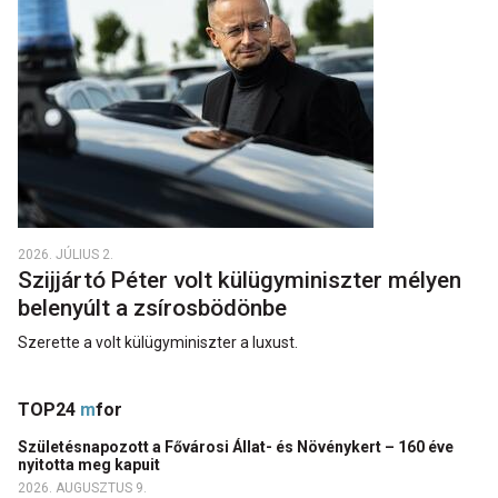
2026. JÚLIUS 2.
Szijjártó Péter volt külügyminiszter mélyen
belenyúlt a zsírosbödönbe
Szerette a volt külügyminiszter a luxust.
TOP24
m
for
Születésnapozott a Fővárosi Állat- és Növénykert – 160 éve
nyitotta meg kapuit
2026. AUGUSZTUS 9.