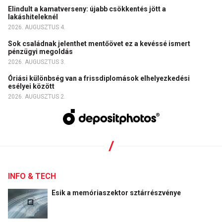
Elindult a kamatverseny: újabb csökkentés jött a
lakáshiteleknél
2026. AUGUSZTUS 4.
Sok családnak jelenthet mentőövet ez a kevéssé ismert
pénzügyi megoldás
2026. AUGUSZTUS 3.
Óriási különbség van a frissdiplomások elhelyezkedési
esélyei között
2026. AUGUSZTUS 2.
INFO & TECH
Esik a memóriaszektor sztárrészvénye