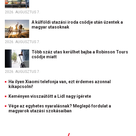
2026. AUGUSZTUS 7.
A külföldi utazási iroda csődje után üzentek a
magyar utasoknak
2026. AUGUSZTUS 7.
Több száz utas kerülhet bajba a Robinson Tours
csődje miatt
2026. AUGUSZTUS 7.
Ha ilyen Xiaomi telefonja van, ezt érdemes azonnal
kikapcsolni!
Keményen visszaütött a Lidl nagy ígérete
Vége az egyhetes nyaralásnak? Meglepő fordulat a
magyarok utazási szokásaiban