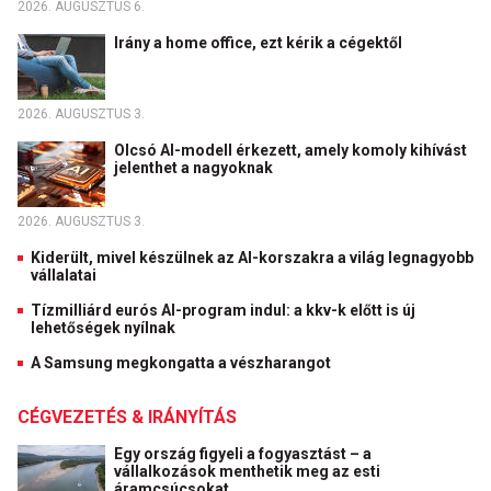
2026. AUGUSZTUS 6.
Irány a home office, ezt kérik a cégektől
2026. AUGUSZTUS 3.
Olcsó AI-modell érkezett, amely komoly kihívást
jelenthet a nagyoknak
2026. AUGUSZTUS 3.
Kiderült, mivel készülnek az AI-korszakra a világ legnagyobb
vállalatai
Tízmilliárd eurós AI-program indul: a kkv-k előtt is új
lehetőségek nyílnak
A Samsung megkongatta a vészharangot
CÉGVEZETÉS & IRÁNYÍTÁS
Egy ország figyeli a fogyasztást – a
vállalkozások menthetik meg az esti
áramcsúcsokat