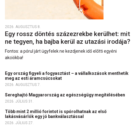
2026. AUGUSZTUS 8.
Egy rossz döntés százezrekbe kerülhet: mit
ne tegyen, ha bajba kerül az utazási irodája?
Fontos: a pórul járt ügyfelek ne kezdjenek idő előtti egyéni
akciókba!
Egy ország figyeli a fogyasztást – a vállalkozások menthetik
meg az esti áramcsúcsokat
2026. AUGUSZTUS 7.
Sereghajtó Magyarország az egészségügy megítélésében
2026. JÚLIUS 31.
Több mint 2 millió forintot is spórolhatnak az első
lakásvásárlók egy jó bankválasztással
2026. JÚLIUS 27.