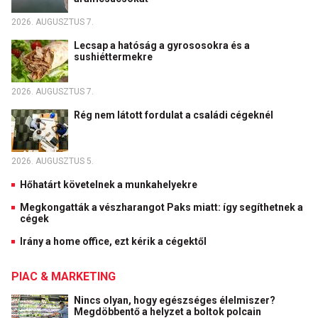
2026. AUGUSZTUS 7.
Lecsap a hatóság a gyrososokra és a
sushiéttermekre
2026. AUGUSZTUS 7.
Rég nem látott fordulat a családi cégeknél
2026. AUGUSZTUS 5.
Hőhatárt követelnek a munkahelyekre
Megkongatták a vészharangot Paks miatt: így segíthetnek a
cégek
Irány a home office, ezt kérik a cégektől
PIAC & MARKETING
Nincs olyan, hogy egészséges élelmiszer?
Megdöbbentő a helyzet a boltok polcain