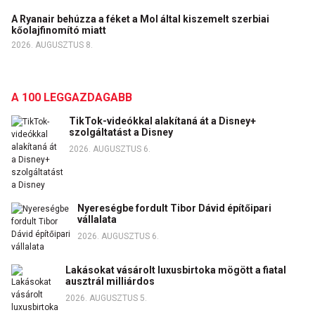
A Ryanair behúzza a féket a Mol által kiszemelt szerbiai
kőolajfinomító miatt
2026. AUGUSZTUS 8.
A 100 LEGGAZDAGABB
TikTok-videókkal alakítaná át a Disney+
szolgáltatást a Disney
2026. AUGUSZTUS 6.
Nyereségbe fordult Tibor Dávid építőipari
vállalata
2026. AUGUSZTUS 6.
Lakásokat vásárolt luxusbirtoka mögött a fiatal
ausztrál milliárdos
2026. AUGUSZTUS 5.