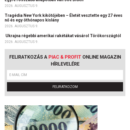
2026. AUGUSZTUS 9.
Tragédia New York kikötőjében – Életét vesztette egy 27 éves
nő és egy öthónapos kislány
2026. AUGUSZTUS 9.
Ukrajna régebbi amerikai rakétákat vásárol Törökországtól
2026. AUGUSZTUS 9.
FELIRATKOZÁS A
PIAC & PROFIT
ONLINE MAGAZIN
HÍRLEVELÉRE
FELIRATKOZOM