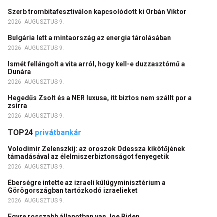
Szerb trombitafesztiválon kapcsolódott ki Orbán Viktor
2026. AUGUSZTUS 9.
Bulgária lett a mintaország az energia tárolásában
2026. AUGUSZTUS 9.
Ismét fellángolt a vita arról, hogy kell-e duzzasztómű a
Dunára
2026. AUGUSZTUS 9.
Hegedűs Zsolt és a NER luxusa, itt biztos nem szállt por a
zsírra
2026. AUGUSZTUS 9.
TOP24
privátbankár
Volodimir Zelenszkij: az oroszok Odessza kikötőjének
támadásával az élelmiszerbiztonságot fenyegetik
2026. AUGUSZTUS 9.
Éberségre intette az izraeli külügyminisztérium a
Görögországban tartózkodó izraelieket
2026. AUGUSZTUS 9.
Egyre rosszabb állapotban van Joe Biden