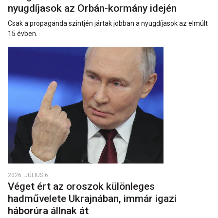
nyugdíjasok az Orbán-kormány idején
Csak a propaganda szintjén jártak jobban a nyugdíjasok az elmúlt
15 évben.
2026. JÚLIUS 6.
Véget ért az oroszok különleges
hadművelete Ukrajnában, immár igazi
háborúra állnak át