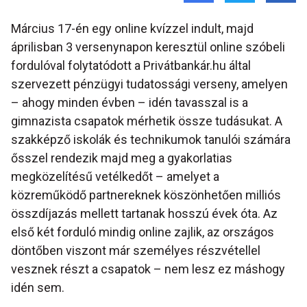
Március 17-én egy online kvízzel indult, majd
áprilisban 3 versenynapon keresztül online szóbeli
fordulóval folytatódott a Privátbankár.hu által
szervezett pénzügyi tudatossági verseny, amelyen
– ahogy minden évben – idén tavasszal is a
gimnazista csapatok mérhetik össze tudásukat. A
szakképző iskolák és technikumok tanulói számára
ősszel rendezik majd meg a gyakorlatias
megközelítésű vetélkedőt – amelyet a
közreműködő partnereknek köszönhetően milliós
összdíjazás mellett tartanak hosszú évek óta. Az
első két forduló mindig online zajlik, az országos
döntőben viszont már személyes részvétellel
vesznek részt a csapatok – nem lesz ez máshogy
idén sem.