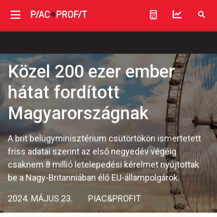
Közel 200 ezer ember
hátat fordított
Magyarországnak
A brit belügyminisztérium csütörtökön ismertetett
friss adatai szerint az első negyedév végéig
csaknem 8 millió letelepedési kérelmet nyújtottak
be a Nagy-Britanniában élő EU-állampolgárok.
2024. MÁJUS 23.
PIAC&PROFIT