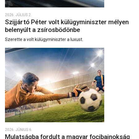
2026. JÚLIUS 2.
Szijjártó Péter volt külügyminiszter mélyen
belenyúlt a zsírosbödönbe
Szerette a volt külügyminiszter a luxust.
2026. JÚNIUS 6.
Mulatságba fordult a magyar focibajnokság