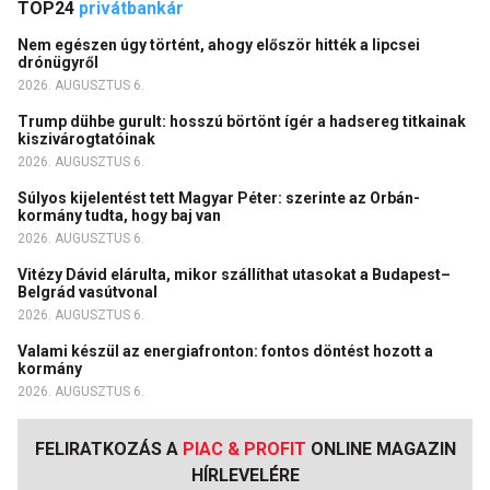
TOP24
privátbankár
Nem egészen úgy történt, ahogy először hitték a lipcsei
drónügyről
2026. AUGUSZTUS 6.
Trump dühbe gurult: hosszú börtönt ígér a hadsereg titkainak
kiszivárogtatóinak
2026. AUGUSZTUS 6.
Súlyos kijelentést tett Magyar Péter: szerinte az Orbán-
kormány tudta, hogy baj van
2026. AUGUSZTUS 6.
Vitézy Dávid elárulta, mikor szállíthat utasokat a Budapest–
Belgrád vasútvonal
2026. AUGUSZTUS 6.
Valami készül az energiafronton: fontos döntést hozott a
kormány
2026. AUGUSZTUS 6.
FELIRATKOZÁS A
PIAC & PROFIT
ONLINE MAGAZIN
HÍRLEVELÉRE