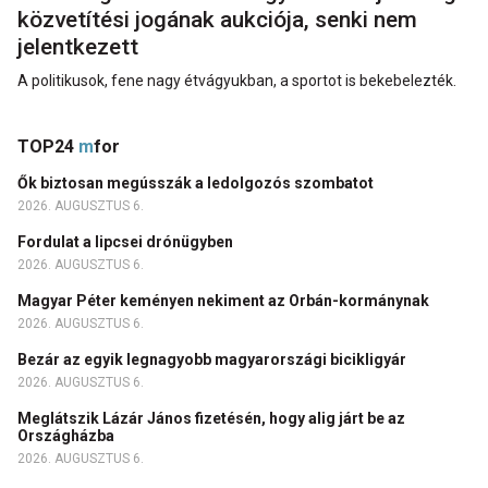
közvetítési jogának aukciója, senki nem
jelentkezett
A politikusok, fene nagy étvágyukban, a sportot is bekebelezték.
TOP24
m
for
Ők biztosan megússzák a ledolgozós szombatot
2026. AUGUSZTUS 6.
Fordulat a lipcsei drónügyben
2026. AUGUSZTUS 6.
Magyar Péter keményen nekiment az Orbán-kormánynak
2026. AUGUSZTUS 6.
Bezár az egyik legnagyobb magyarországi bicikligyár
2026. AUGUSZTUS 6.
Meglátszik Lázár János fizetésén, hogy alig járt be az
Országházba
2026. AUGUSZTUS 6.