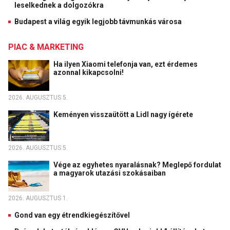
leselkednek a dolgozókra
Budapest a világ egyik legjobb távmunkás városa
PIAC & MARKETING
Ha ilyen Xiaomi telefonja van, ezt érdemes
azonnal kikapcsolni!
2026. AUGUSZTUS 5.
Keményen visszaütött a Lidl nagy ígérete
2026. AUGUSZTUS 5.
Vége az egyhetes nyaralásnak? Meglepő fordulat
a magyarok utazási szokásaiban
2026. AUGUSZTUS 1.
Gond van egy étrendkiegészítővel