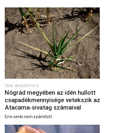
2026. AUGUSZTUS 4.
Nógrád megyében az idén hullott
csapadékmennyisége vetekszik az
Atacama‑sivatag számaival
Erre senki nem számított.