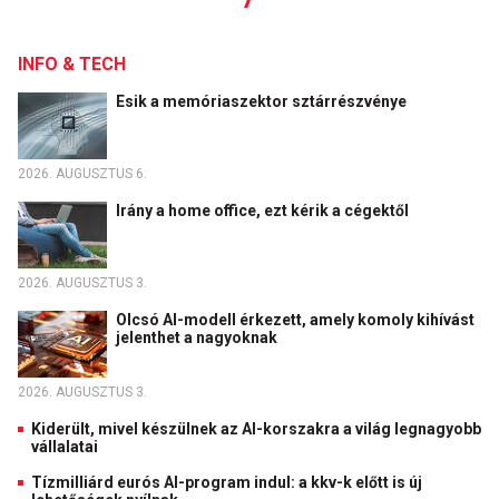
INFO & TECH
Esik a memóriaszektor sztárrészvénye
2026. AUGUSZTUS 6.
Irány a home office, ezt kérik a cégektől
2026. AUGUSZTUS 3.
Olcsó AI-modell érkezett, amely komoly kihívást
jelenthet a nagyoknak
2026. AUGUSZTUS 3.
Kiderült, mivel készülnek az AI-korszakra a világ legnagyobb
vállalatai
Tízmilliárd eurós AI-program indul: a kkv-k előtt is új