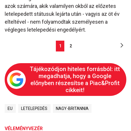
azok számára, akik valamilyen okból az előzetes
letelepedett státusuk lejárta után - vagyis az öt év
elteltével - nem folyamodtak személyesen a
végleges letelepedési engedélyért.
1
2
Tájékozódjon hiteles forrásból: itt
megadhatja, hogy a Google
előnyben részesítse a Piac&Profit
cikkeit!
EU
LETELEPEDÉS
NAGY-BRITANNIA
VÉLEMÉNYVEZÉR