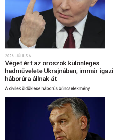
2026. JÚLIUS 6.
Véget ért az oroszok különleges
hadművelete Ukrajnában, immár igazi
háborúra állnak át
A civilek öldöklése háborús bűncselekmény.