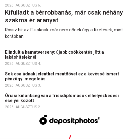
2026. AUGUSZTUS 6.
Kifulladt a bérrobbanás, már csak néhány
szakma ér aranyat
Rossz hír az IT-soknak: már nem nőnek úgy a fizetések, mint
korábban.
Elindult a kamatverseny: újabb csökkentés jött a
lakáshiteleknél
2026. AUGUSZTUS 4.
Sok családnak jelenthet mentőövet ez a kevéssé ismert
pénzügyi megoldás
2026. AUGUSZTUS 3.
Óriási különbség van a frissdiplomások elhelyezkedési
esélyei között
2026. AUGUSZTUS 2.