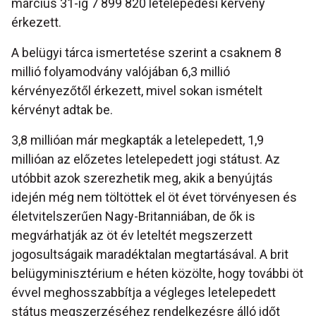
március 31-ig 7 899 820 letelepedési kérvény
érkezett.
A belügyi tárca ismertetése szerint a csaknem 8
millió folyamodvány valójában 6,3 millió
kérvényezőtől érkezett, mivel sokan ismételt
kérvényt adtak be.
3,8 millióan már megkapták a letelepedett, 1,9
millióan az előzetes letelepedett jogi státust. Az
utóbbit azok szerezhetik meg, akik a benyújtás
idején még nem töltöttek el öt évet törvényesen és
életvitelszerűen Nagy-Britanniában, de ők is
megvárhatják az öt év leteltét megszerzett
jogosultságaik maradéktalan megtartásával. A brit
belügyminisztérium e héten közölte, hogy további öt
évvel meghosszabbítja a végleges letelepedett
státus megszerzéséhez rendelkezésre álló időt