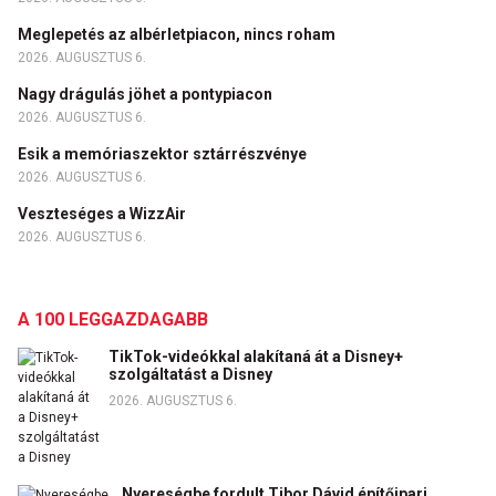
Meglepetés az albérletpiacon, nincs roham
2026. AUGUSZTUS 6.
Nagy drágulás jöhet a pontypiacon
2026. AUGUSZTUS 6.
Esik a memóriaszektor sztárrészvénye
2026. AUGUSZTUS 6.
Veszteséges a WizzAir
2026. AUGUSZTUS 6.
A 100 LEGGAZDAGABB
TikTok-videókkal alakítaná át a Disney+
szolgáltatást a Disney
2026. AUGUSZTUS 6.
Nyereségbe fordult Tibor Dávid építőipari