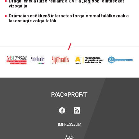
Drága lehet a túlzó reklám: a GVH a „legjobb” állításokat
vizsgálja
Drámaian csökkenő internetes forgalommal találkoznak a
lakossági szolgáltatók
IMPRESSZUM
ÁSZF