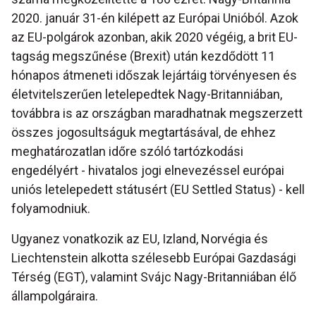
2020. január 31-én kilépett az Európai Unióból. Azok
az EU-polgárok azonban, akik 2020 végéig, a brit EU-
tagság megszűnése (Brexit) után kezdődött 11
hónapos átmeneti időszak lejártáig törvényesen és
életvitelszerűen letelepedtek Nagy-Britanniában,
továbbra is az országban maradhatnak megszerzett
összes jogosultságuk megtartásával, de ehhez
meghatározatlan időre szóló tartózkodási
engedélyért - hivatalos jogi elnevezéssel európai
uniós letelepedett státusért (EU Settled Status) - kell
folyamodniuk.
Ugyanez vonatkozik az EU, Izland, Norvégia és
Liechtenstein alkotta szélesebb Európai Gazdasági
Térség (EGT), valamint Svájc Nagy-Britanniában élő
állampolgáraira.