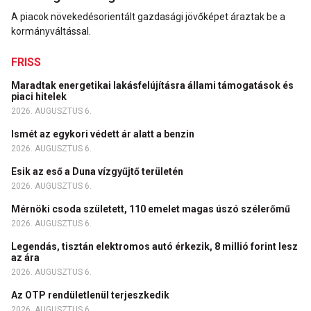
A piacok növekedésorientált gazdasági jövőképet áraztak be a
kormányváltással.
FRISS
Maradtak energetikai lakásfelújításra állami támogatások és
piaci hitelek
2026. AUGUSZTUS 6.
Ismét az egykori védett ár alatt a benzin
2026. AUGUSZTUS 6.
Esik az eső a Duna vízgyűjtő területén
2026. AUGUSZTUS 6.
Mérnöki csoda született, 110 emelet magas úszó szélerőmű
2026. AUGUSZTUS 6.
Legendás, tisztán elektromos autó érkezik, 8 millió forint lesz
az ára
2026. AUGUSZTUS 6.
Az OTP rendületlenül terjeszkedik
2026. AUGUSZTUS 6.