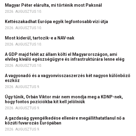
Magyar Péter elárulta, mi történik most Paksnál
2026. AUGUSZTUS 10.
Kettészakadhat Európa egyik legfontosabb vízi útja
2026. AUGUSZTUS 10.
Most kiderül, tartozik-e a NAV-nak
2026. AUGUSZTUS 10.
A GDP majd felét az állam költi el Magyarországon, ami
elvileg kiváló egészségügyre és infrastruktúrára lenne elég
2026. AUGUSZTUS 10.
A vagyonadó és a vagyonvisszaszerzés két nagyon különböző
eszköz
2026. AUGUSZTUS 9.
Úgy tűnik, Orbán Viktor már nem mondja meg a KDNP-nek,
hogy fontos pozíciókba kit kell jelölniük
2026. AUGUSZTUS 9.
A gazdaság gyengélkedése ellenére megállíthatatlanul nő a
közúti fuvarozás Európában
2026. AUGUSZTUS 9.