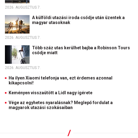
2026. AUGUSZTUS 7.
A külföldi utazási iroda csődje után üzentek a
magyar utasoknak
2026. AUGUSZTUS 7.
Több száz utas kerülhet bajba a Robinson Tours
csődje miatt
2026. AUGUSZTUS 7.
Ha ilyen Xiaomi telefonja van, ezt érdemes azonnal
kikapcsolni!
Keményen visszaütött a Lidl nagy ígérete
Vége az egyhetes nyaralásnak? Meglepő fordulat a
magyarok utazási szokásaiban