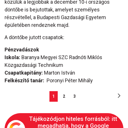
közülük a legjobbak a december 10-i országos
döntőbe is bejutottak, amelyet személyes
részvétellel, a Budapesti Gazdasági Egyetem
épületében rendeznek majd.
A döntőbe jutott csapatok:
Pénzvadászok
Iskola:
Baranya Megyei SZC Radnóti Miklós
Közgazdasági Technikum
Csapatkapitány:
Marton István
Felkészítő tanár:
Poronyi Péter Mihály
1
2
3
Tájékozódjon hiteles forrásból: itt
megadhatja, hogy a Google