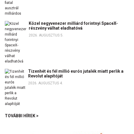
Közel negyvenezer milliárd forintnyi SpaceX-
részvény válhat eladhatóvá
2026. AUGUSZTUS 5.
Tizenhét és fél millió eurós jutalék miatt perlik a
Revolut alapítóját
2026. AUGUSZTUS 4.
TOVÁBBI HÍREK >