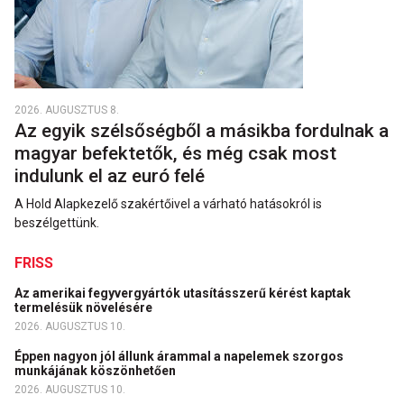
2026. AUGUSZTUS 8.
Az egyik szélsőségből a másikba fordulnak a
magyar befektetők, és még csak most
indulunk el az euró felé
A Hold Alapkezelő szakértőivel a várható hatásokról is
beszélgettünk.
FRISS
Az amerikai fegyvergyártók utasításszerű kérést kaptak
termelésük növelésére
2026. AUGUSZTUS 10.
Éppen nagyon jól állunk árammal a napelemek szorgos
munkájának köszönhetően
2026. AUGUSZTUS 10.