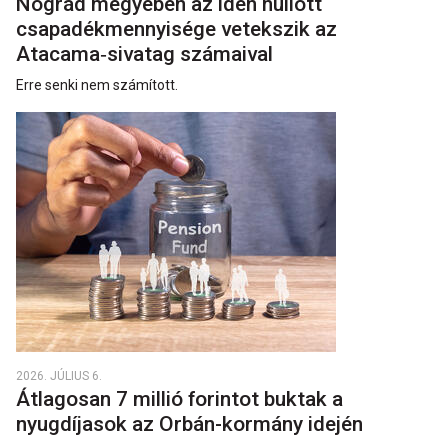
Nógrád megyében az idén hullott
csapadékmennyisége vetekszik az
Atacama‑sivatag számaival
Erre senki nem számított.
2026. JÚLIUS 6.
Átlagosan 7 millió forintot buktak a
nyugdíjasok az Orbán-kormány idején