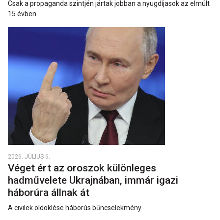
Csak a propaganda szintjén jártak jobban a nyugdíjasok az elmúlt
15 évben.
2026. JÚLIUS 6.
Véget ért az oroszok különleges
hadművelete Ukrajnában, immár igazi
háborúra állnak át
A civilek öldöklése háborús bűncselekmény.