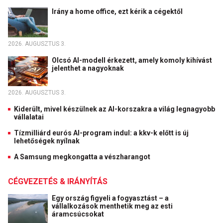
Irány a home office, ezt kérik a cégektől
2026. AUGUSZTUS 3.
Olcsó AI-modell érkezett, amely komoly kihívást
jelenthet a nagyoknak
2026. AUGUSZTUS 3.
Kiderült, mivel készülnek az AI-korszakra a világ legnagyobb
vállalatai
Tízmilliárd eurós AI-program indul: a kkv-k előtt is új
lehetőségek nyílnak
A Samsung megkongatta a vészharangot
CÉGVEZETÉS & IRÁNYÍTÁS
Egy ország figyeli a fogyasztást – a
vállalkozások menthetik meg az esti
áramcsúcsokat