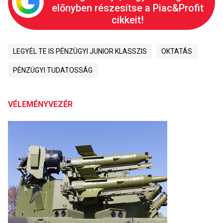
előnyben részesítse a Piac&Profit
cikkeit!
LEGYÉL TE IS PÉNZÜGYI JUNIOR KLASSZIS
OKTATÁS
PÉNZÜGYI TUDATOSSÁG
VÉLEMÉNYVEZÉR