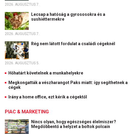
2026. AUGUSZTUS 7.
Lecsap a hatóság a gyrososokra és a
sushiéttermekre
2026. AUGUSZTUS 7.
Rég nem látott fordulat a családi cégeknél
2026. AUGUSZTUS 5.
Hőhatárt követelnek a munkahelyekre
Megkongatták a vészharangot Paks miatt: így segíthetnek a
cégek
Irány a home office, ezt kérik a cégektől
PIAC & MARKETING
Nincs olyan, hogy egészséges élelmiszer?
Megdöbbentő a helyzet a boltok polcain