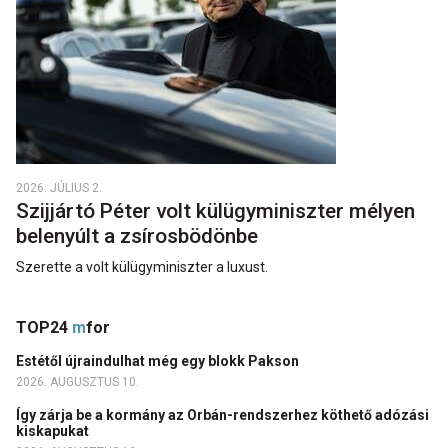
2026. JÚLIUS 2.
Szijjártó Péter volt külügyminiszter mélyen
belenyúlt a zsírosbödönbe
Szerette a volt külügyminiszter a luxust.
TOP24
m
for
Estétől újraindulhat még egy blokk Pakson
2026. AUGUSZTUS 10.
Így zárja be a kormány az Orbán-rendszerhez köthető adózási
kiskapukat