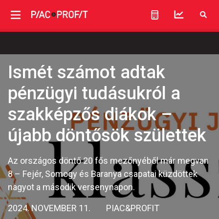
Ismét számot adtak
pénzügyi tudásukról a
szakképzős diákok –
újabb döntősök születtek
Az országos döntő 20 fős mezőnyéből már megvan
8 – Fejér, Somogy és Baranya csapatai küzdöttek
nagyot a második versenynapon.
2024. NOVEMBER 11.
PIAC&PROFIT