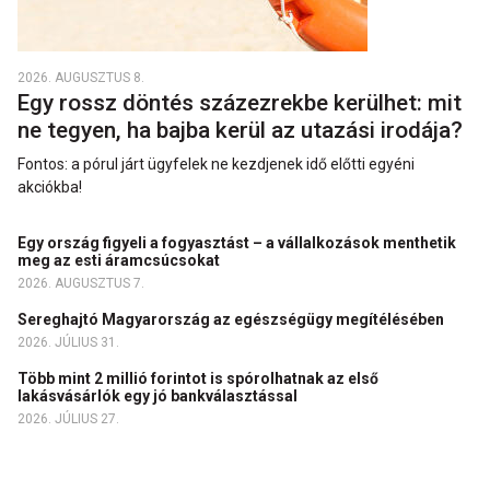
2026. AUGUSZTUS 8.
Egy rossz döntés százezrekbe kerülhet: mit
ne tegyen, ha bajba kerül az utazási irodája?
Fontos: a pórul járt ügyfelek ne kezdjenek idő előtti egyéni
akciókba!
Egy ország figyeli a fogyasztást – a vállalkozások menthetik
meg az esti áramcsúcsokat
2026. AUGUSZTUS 7.
Sereghajtó Magyarország az egészségügy megítélésében
2026. JÚLIUS 31.
Több mint 2 millió forintot is spórolhatnak az első
lakásvásárlók egy jó bankválasztással
2026. JÚLIUS 27.