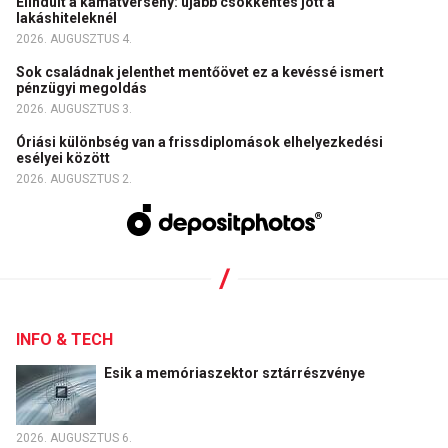
Elindult a kamatverseny: újabb csökkentés jött a
lakáshiteleknél
2026. AUGUSZTUS 4.
Sok családnak jelenthet mentőövet ez a kevéssé ismert
pénzügyi megoldás
2026. AUGUSZTUS 3.
Óriási különbség van a frissdiplomások elhelyezkedési
esélyei között
2026. AUGUSZTUS 2.
INFO & TECH
Esik a memóriaszektor sztárrészvénye
2026. AUGUSZTUS 6.