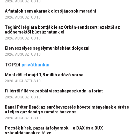
2026. AUGUSZTUS 10.
A fiatalok sem akarnak olcsójánosok maradni
2026. AUGUSZTUS 10.
Tégláról téglára bontják le az Orbán-rendszert: ezektől az
adónemektől búcsúzhatunk el
2026. AUGUSZTUS 10.
Életveszélyes segélymunkásként dolgozni
2026. AUGUSZTUS 10.
TOP24
privátbankár
Most dől el majd 1,8 millió adózó sorsa
2026. AUGUSZTUS 10.
Fillérről fillérre próbál visszakapaszkodni a forint
2026. AUGUSZTUS 10.
Banai Péter Benő: az euróbevezetés követelményeinek elérése
a teljes gazdaság számára hasznos
2026. AUGUSZTUS 10.
Pocsék hírek, pazar árfolyamok – a DAX és a BUX
száguldásának rejtélye