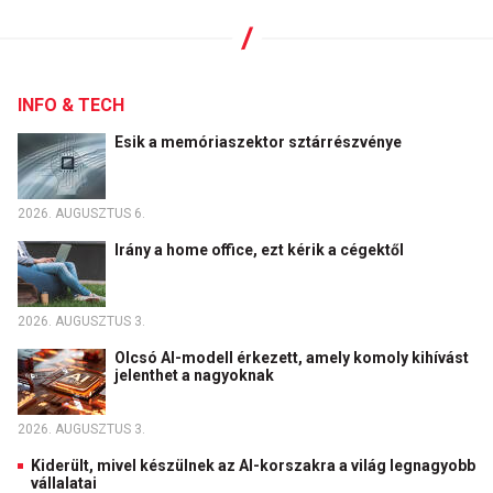
INFO & TECH
Esik a memóriaszektor sztárrészvénye
2026. AUGUSZTUS 6.
Irány a home office, ezt kérik a cégektől
2026. AUGUSZTUS 3.
Olcsó AI-modell érkezett, amely komoly kihívást
jelenthet a nagyoknak
2026. AUGUSZTUS 3.
Kiderült, mivel készülnek az AI-korszakra a világ legnagyobb
vállalatai