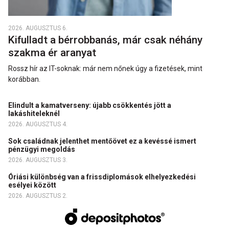
2026. AUGUSZTUS 6.
Kifulladt a bérrobbanás, már csak néhány
szakma ér aranyat
Rossz hír az IT-soknak: már nem nőnek úgy a fizetések, mint
korábban.
Elindult a kamatverseny: újabb csökkentés jött a
lakáshiteleknél
2026. AUGUSZTUS 4.
Sok családnak jelenthet mentőövet ez a kevéssé ismert
pénzügyi megoldás
2026. AUGUSZTUS 3.
Óriási különbség van a frissdiplomások elhelyezkedési
esélyei között
2026. AUGUSZTUS 2.