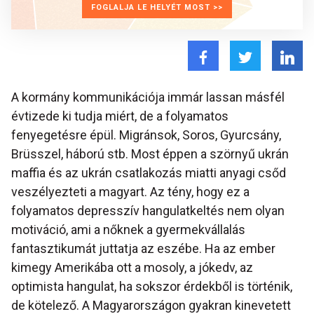
FOGLALJA LE HELYÉT MOST >>
A kormány kommunikációja immár lassan másfél
évtizede ki tudja miért, de a folyamatos
fenyegetésre épül. Migránsok, Soros, Gyurcsány,
Brüsszel, háború stb. Most éppen a szörnyű ukrán
maffia és az ukrán csatlakozás miatti anyagi csőd
veszélyezteti a magyart. Az tény, hogy ez a
folyamatos depresszív hangulatkeltés nem olyan
motiváció, ami a nőknek a gyermekvállalás
fantasztikumát juttatja az eszébe. Ha az ember
kimegy Amerikába ott a mosoly, a jókedv, az
optimista hangulat, ha sokszor érdekből is történik,
de kötelező. A Magyarországon gyakran kinevetett