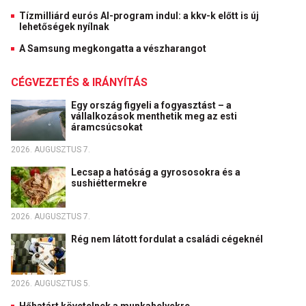
Tízmilliárd eurós AI-program indul: a kkv-k előtt is új
lehetőségek nyílnak
A Samsung megkongatta a vészharangot
CÉGVEZETÉS & IRÁNYÍTÁS
Egy ország figyeli a fogyasztást – a
vállalkozások menthetik meg az esti
áramcsúcsokat
2026. AUGUSZTUS 7.
Lecsap a hatóság a gyrososokra és a
sushiéttermekre
2026. AUGUSZTUS 7.
Rég nem látott fordulat a családi cégeknél
2026. AUGUSZTUS 5.