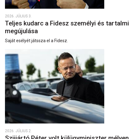
2026. JÚLIUS 3.
Teljes kudarc a Fidesz személyi és tartalmi
megújulása
Saját esélyét játssza el a Fidesz.
2026. JÚLIUS 2.
Szijjártó Péter volt külügyminiszter mélyen