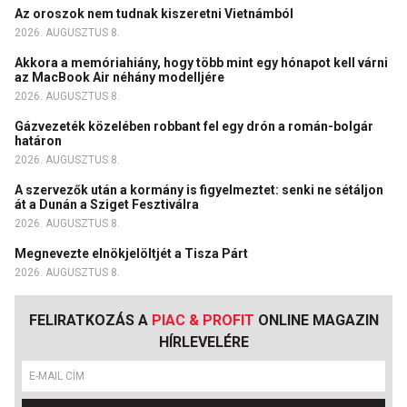
Az oroszok nem tudnak kiszeretni Vietnámból
2026. AUGUSZTUS 8.
Akkora a memóriahiány, hogy több mint egy hónapot kell várni
az MacBook Air néhány modelljére
2026. AUGUSZTUS 8.
Gázvezeték közelében robbant fel egy drón a román-bolgár
határon
2026. AUGUSZTUS 8.
A szervezők után a kormány is figyelmeztet: senki ne sétáljon
át a Dunán a Sziget Fesztiválra
2026. AUGUSZTUS 8.
Megnevezte elnökjelöltjét a Tisza Párt
2026. AUGUSZTUS 8.
FELIRATKOZÁS A
PIAC & PROFIT
ONLINE MAGAZIN
HÍRLEVELÉRE