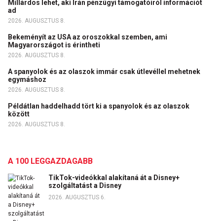
Millárdos lehet, aki Irán pénzügyi támogatóiról információt
ad
2026. AUGUSZTUS 8.
Bekeményít az USA az oroszokkal szemben, ami
Magyarországot is érintheti
2026. AUGUSZTUS 8.
A spanyolok és az olaszok immár csak útlevéllel mehetnek
egymáshoz
2026. AUGUSZTUS 8.
Példátlan haddelhadd tört ki a spanyolok és az olaszok
között
2026. AUGUSZTUS 8.
A 100 LEGGAZDAGABB
TikTok-videókkal alakítaná át a Disney+
szolgáltatást a Disney
2026. AUGUSZTUS 6.