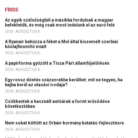
FRISS
Az egyik szélsőségből a másikba fordulnak a magyar
befektetők, és még csak most indulunk el az euró felé
2026. AUGUSZTUS 8.
A Ryanair behúzza a féket a Mol által kiszemelt szerbiai
kőolajfinomító miatt
2026. AUGUSZTUS 8.
A papírforma győzött a Tisza Párt államfőjelölésén
2026. AUGUSZTUS 8.
Egy rossz döntés százezrekbe kerülhet: mit ne tegyen, ha
bajba kerül az utazási irodája?
2026. AUGUSZTUS 8.
Csökkentek a használt autóárak a forint erősödése
következtében
2026. AUGUSZTUS 8.
Nem sokat költött az Orbán-kormány kutatás-fejlesztésre
2026. AUGUSZTUS 8.