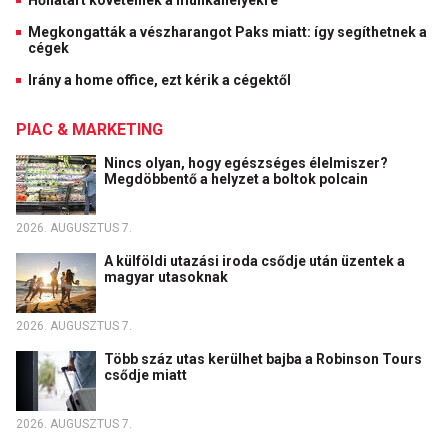
Hőhatárt követelnek a munkahelyekre
Megkongatták a vészharangot Paks miatt: így segíthetnek a
cégek
Irány a home office, ezt kérik a cégektől
PIAC & MARKETING
Nincs olyan, hogy egészséges élelmiszer?
Megdöbbentő a helyzet a boltok polcain
2026. AUGUSZTUS 7.
A külföldi utazási iroda csődje után üzentek a
magyar utasoknak
2026. AUGUSZTUS 7.
Több száz utas kerülhet bajba a Robinson Tours
csődje miatt
2026. AUGUSZTUS 7.