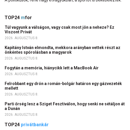
A politikusok, fene nagy étvágyukban, a sportot is bekebelezték.
TOP24
m
for
Túl vagyunk a válságon, vagy csak most jön a neheze? Ez
Viszont Privát
2026. AUGUSZTUS 8.
Kapitány István elmondta, mekkora arányban vettek részt az
önkéntes spórolásban a magyarok
2026. AUGUSZTUS 8.
Fogytán a memória, hiánycikk lett a MacBook Air
2026. AUGUSZTUS 8.
Felrobbant egy drón a román-bolgár határon egy gázvezeték
mellett
2026. AUGUSZTUS 8.
Parti őrség lesz a Sziget Fesztiválon, hogy senki ne sétáljon át
a Dunán
2026. AUGUSZTUS 8.
TOP24
privátbankár