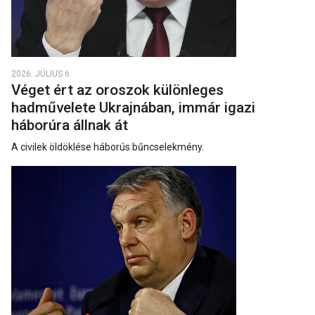
2026. JÚLIUS 6.
Véget ért az oroszok különleges
hadművelete Ukrajnában, immár igazi
háborúra állnak át
A civilek öldöklése háborús bűncselekmény.