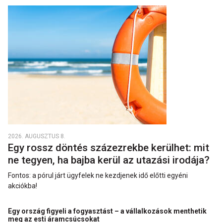
2026. AUGUSZTUS 8.
Egy rossz döntés százezrekbe kerülhet: mit
ne tegyen, ha bajba kerül az utazási irodája?
Fontos: a pórul járt ügyfelek ne kezdjenek idő előtti egyéni
akciókba!
Egy ország figyeli a fogyasztást – a vállalkozások menthetik
meg az esti áramcsúcsokat