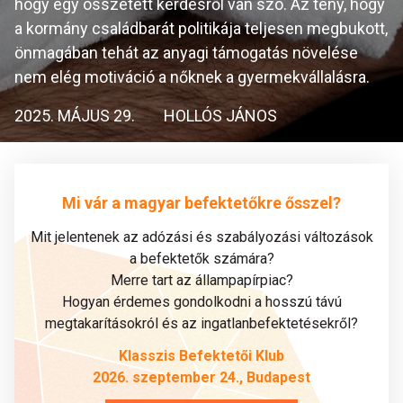
hogy egy összetett kérdésről van szó. Az tény, hogy
a kormány családbarát politikája teljesen megbukott,
önmagában tehát az anyagi támogatás növelése
nem elég motiváció a nőknek a gyermekvállalásra.
2025. MÁJUS 29.
HOLLÓS JÁNOS
Mi vár a magyar befektetőkre ősszel?
Mit jelentenek az adózási és szabályozási változások
a befektetők számára?
Merre tart az állampapírpiac?
Hogyan érdemes gondolkodni a hosszú távú
megtakarításokról és az ingatlanbefektetésekről?
Klasszis Befektetői Klub
2026. szeptember 24., Budapest