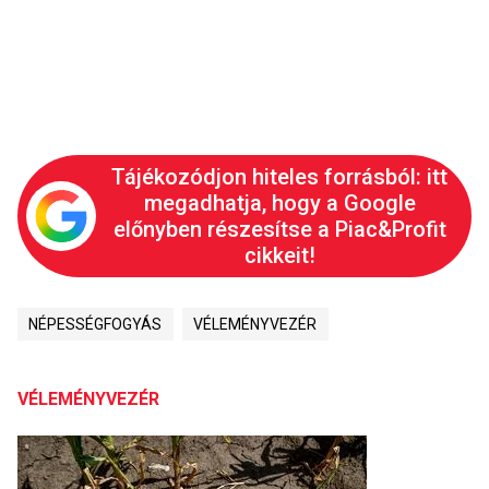
Tájékozódjon hiteles forrásból: itt
megadhatja, hogy a Google
előnyben részesítse a Piac&Profit
cikkeit!
NÉPESSÉGFOGYÁS
VÉLEMÉNYVEZÉR
VÉLEMÉNYVEZÉR