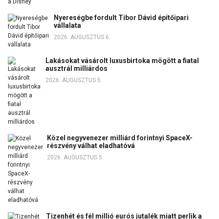
Nyereségbe fordult Tibor Dávid építőipari
vállalata
2026. AUGUSZTUS 6.
Lakásokat vásárolt luxusbirtoka mögött a fiatal
ausztrál milliárdos
2026. AUGUSZTUS 5.
Közel negyvenezer milliárd forintnyi SpaceX-
részvény válhat eladhatóvá
2026. AUGUSZTUS 5.
Tizenhét és fél millió eurós jutalék miatt perlik a