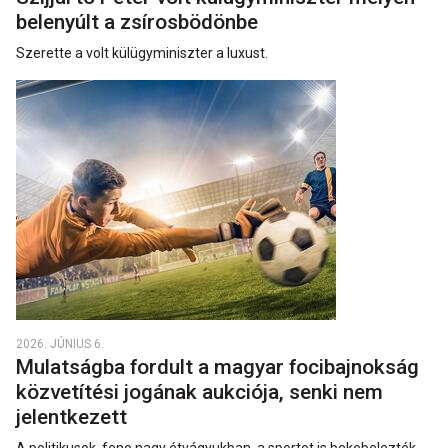
belenyúlt a zsírosbödönbe
Szerette a volt külügyminiszter a luxust.
2026. JÚNIUS 6.
Mulatságba fordult a magyar focibajnokság
közvetítési jogának aukciója, senki nem
jelentkezett