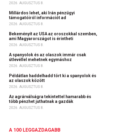
2026. AUGUSZTUS 8.
Millárdos lehet, aki Irán pénzügyi
támogatóiról információt ad
2026. AUGUSZTUS 8.
Bekeményít az USA az oroszokkal szemben,
ami Magyarországot is érintheti
2026. AUGUSZTUS 8.
A spanyolok és az olaszok immár csak
útlevéllel mehetnek egymáshoz
2026. AUGUSZTUS 8.
Példátlan haddelhadd tört ki a spanyolok és
az olaszok között
2026. AUGUSZTUS 8.
Az agrárválságra tekintettel hamarabb és
több pénzhet juthatnak a gazdák
2026. AUGUSZTUS 8.
A 100 LEGGAZDAGABB