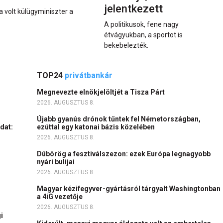
jelentkezett
a volt külügyminiszter a
A politikusok, fene nagy
étvágyukban, a sportot is
bekebelezték.
TOP24
privátbankár
Megnevezte elnökjelöltjét a Tisza Párt
2026. AUGUSZTUS 8.
Újabb gyanús drónok tűntek fel Németországban,
dat:
ezúttal egy katonai bázis közelében
2026. AUGUSZTUS 8.
Dübörög a fesztiválszezon: ezek Európa legnagyobb
nyári bulijai
2026. AUGUSZTUS 8.
c
Magyar kézifegyver-gyártásról tárgyalt Washingtonban
a 4iG vezetője
2026. AUGUSZTUS 8.
i