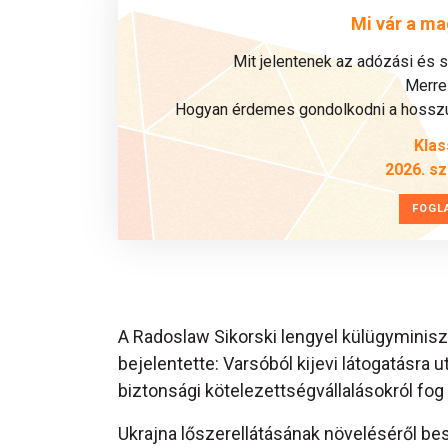
Mi vár a ma
Mit jelentenek az adózási és 
Merre 
Hogyan érdemes gondolkodni a hosszú 
Klas
2026. s
FOGL
A Radoslaw Sikorski lengyel külügyminisz
bejelentette: Varsóból kijevi látogatásra u
biztonsági kötelezettségvállalásokról fog t
Ukrajna lőszerellátásának növeléséről bes