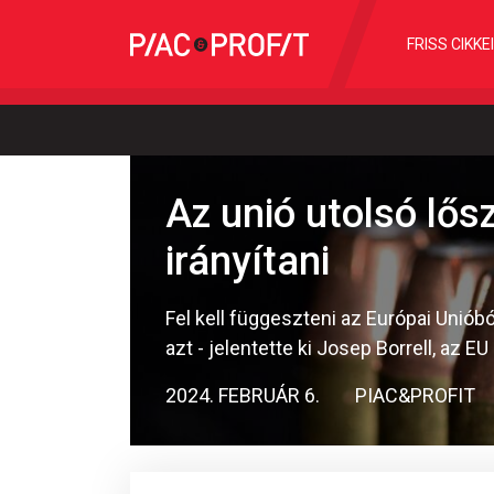
FRISS CIKKE
Az unió utolsó lősz
irányítani
Fel kell függeszteni az Európai Unióbó
azt - jelentette ki Josep Borrell, az E
2024. FEBRUÁR 6.
PIAC&PROFIT