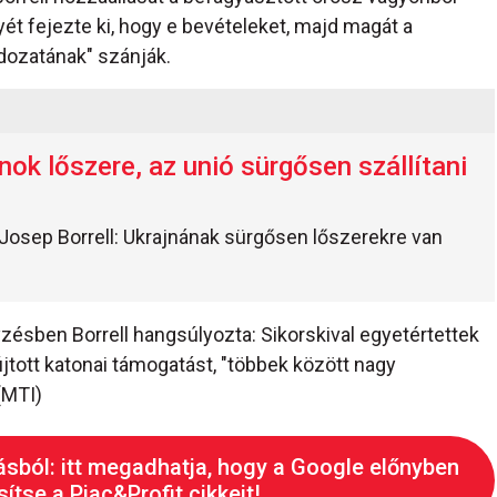
 fejezte ki, hogy e bevételeket, majd magát a
ldozatának" szánják.
nok lőszere, az unió sürgősen szállítani
 Josep Borrell: Ukrajnának sürgősen lőszerekre van
zésben Borrell hangsúlyozta: Sikorskival egyetértettek
újtott katonai támogatást, "többek között nagy
(MTI)
ásból: itt megadhatja, hogy a Google előnyben
ítse a Piac&Profit cikkeit!