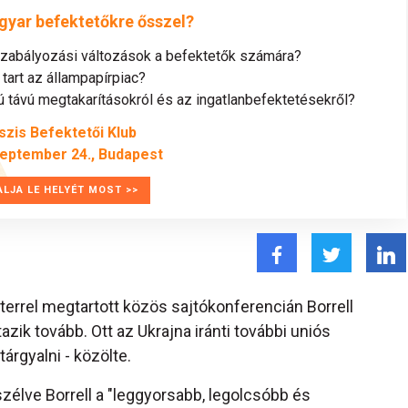
gyar befektetőkre ősszel?
szabályozási változások a befektetők számára?
tart az állampapírpiac?
távú megtakarításokról és az ingatlanbefektetésekről?
szis Befektetői Klub
zeptember 24., Budapest
ALJA LE HELYÉT MOST >>
terrel megtartott közös sajtókonferencián Borrell
tazik tovább. Ott az Ukrajna iránti további uniós
árgyalni - közölte.
zélve Borrell a "leggyorsabb, legolcsóbb és