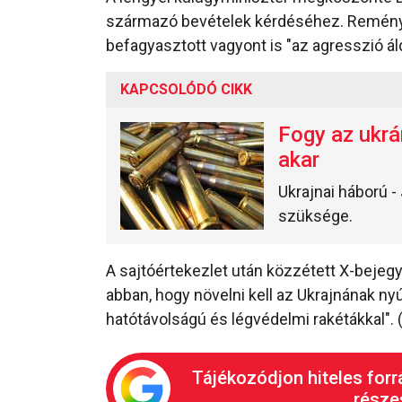
származó bevételek kérdéséhez. Reményét
befagyasztott vagyont is "az agresszió á
KAPCSOLÓDÓ CIKK
Fogy az ukrá
akar
Ukrajnai háború -
szüksége.
A sajtóértekezlet után közzétett X-bejegy
abban, hogy növelni kell az Ukrajnának ny
hatótávolságú és légvédelmi rakétákkal". 
Tájékozódjon hiteles forr
részes