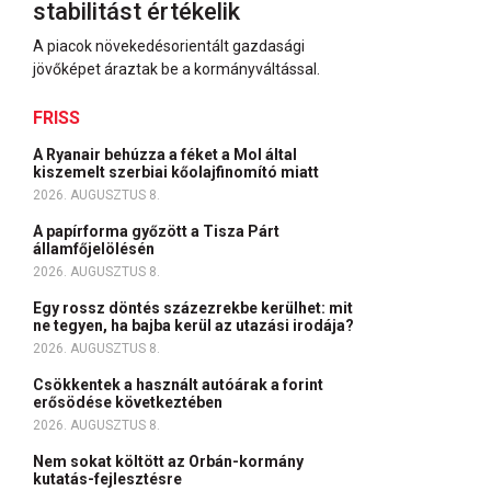
stabilitást értékelik
A piacok növekedésorientált gazdasági
jövőképet áraztak be a kormányváltással.
FRISS
A Ryanair behúzza a féket a Mol által
kiszemelt szerbiai kőolajfinomító miatt
2026. AUGUSZTUS 8.
A papírforma győzött a Tisza Párt
államfőjelölésén
2026. AUGUSZTUS 8.
Egy rossz döntés százezrekbe kerülhet: mit
ne tegyen, ha bajba kerül az utazási irodája?
2026. AUGUSZTUS 8.
Csökkentek a használt autóárak a forint
erősödése következtében
2026. AUGUSZTUS 8.
Nem sokat költött az Orbán-kormány
kutatás-fejlesztésre