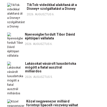
TikTok-videókkal alakítaná át a
Disney+ szolgáltatást a Disney
2026. AUGUSZTUS 6.
Nyereségbe fordult Tibor Dávid
építőipari vállalata
2026. AUGUSZTUS 6.
Lakásokat vásárolt luxusbirtoka
mögött a fiatal ausztrál
milliárdos
2026. AUGUSZTUS 5.
Közel negyvenezer milliárd
forintnyi SpaceX-részvény válhat