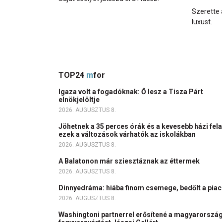
Szerette 
luxust.
TOP24
m
for
Igaza volt a fogadóknak: Ő lesz a Tisza Párt
elnökjelöltje
2026. AUGUSZTUS 8.
Jöhetnek a 35 perces órák és a kevesebb házi fela
ezek a változások várhatók az iskolákban
2026. AUGUSZTUS 8.
A Balatonon már sziesztáznak az éttermek
2026. AUGUSZTUS 8.
Dinnyedráma: hiába finom csemege, bedőlt a pia
2026. AUGUSZTUS 8.
Washingtoni partnerrel erősítené a magyarország