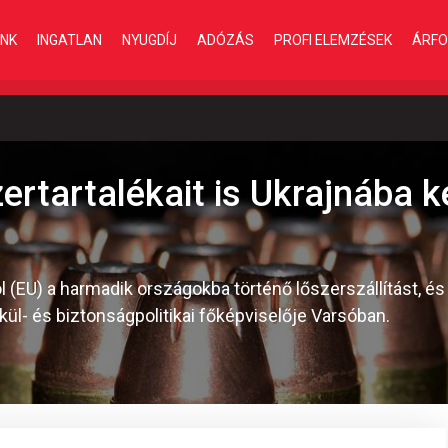
INK
INGATLAN
NYUGDÍJ
ADÓZÁS
PROFI ELEMZÉSEK
ÁRFO
ertartalékait is Ukrajnába ke
l (EU) a harmadik országokba történő lőszerszállítást, és 
U kül- és biztonságpolitikai főképviselője Varsóban.