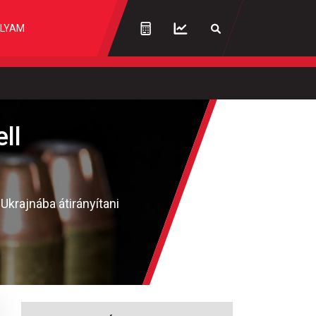
LYAM
ll
Ukrajnába átirányítani