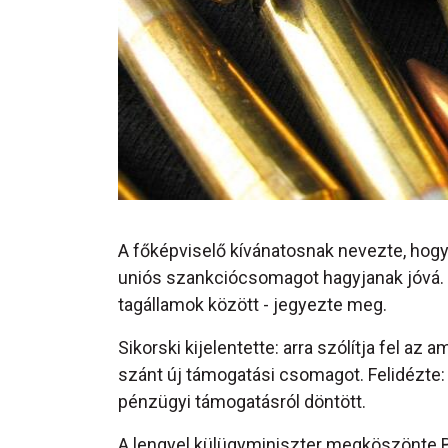
A főképviselő kívánatosnak nevezte, ho
uniós szankciócsomagot hagyjanak jóvá. 
tagállamok között - jegyezte meg.
Sikorski kijelentette: arra szólítja fel a
szánt új támogatási csomagot. Felidézte: 
pénzügyi támogatásról döntött.
A lengyel külügyminiszter megköszönte Bo