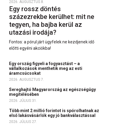
2026. AUGUSZTUS 8.
Egy rossz döntés
százezrekbe kerülhet: mit ne
tegyen, ha bajba kerül az
utazási irodája?
Fontos: a pórul járt ügyfelek ne kezdjenek idő
előtti egyéni akciókba!
Egy ország figyeli a fogyasztást – a
vállalkozások menthetik meg az esti
áramcsúcsokat
2026. AUGUSZTUS 7.
Sereghajtó Magyarország az egészségügy
megítélésében
2026. JÚLIUS 31.
Több mint 2 millió forintot is spórolhatnak az
első lakásvásárlók egy jó bankválasztással
2026. JÚLIUS 27.