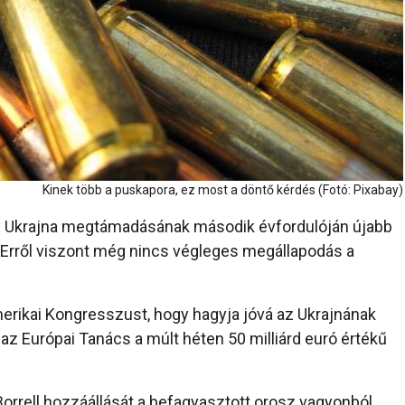
Kinek több a puskapora, ez most a döntő kérdés (Fotó: Pixabay)
gy Ukrajna megtámadásának második évfordulóján újabb
Erről viszont még nincs végleges megállapodás a
z amerikai Kongresszust, hogy hagyja jóvá az Ukrajnának
az Európai Tanács a múlt héten 50 milliárd euró értékű
rrell hozzáállását a befagyasztott orosz vagyonból