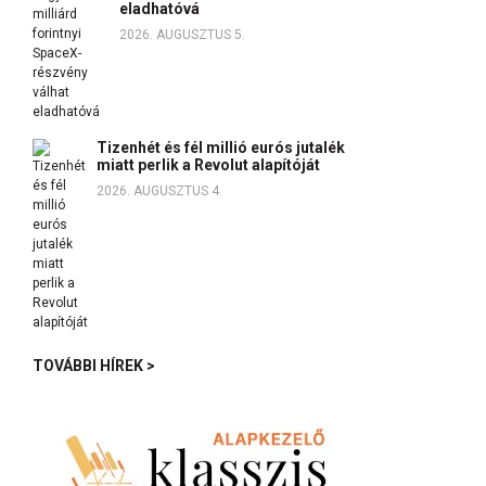
eladhatóvá
2026. AUGUSZTUS 5.
Tizenhét és fél millió eurós jutalék
miatt perlik a Revolut alapítóját
2026. AUGUSZTUS 4.
TOVÁBBI HÍREK >