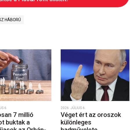
SZ HÁBORÚ
US 6.
2026. JÚLIUS 6.
san 7 millió
Véget ért az oroszok
ot buktak a
különleges
íjasok az Orbán-
hadművelete