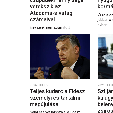
vetekszik az
kormá
Atacama‑sivatag
Csak a pr
számaival
jobban a 
évben.
Erre senki nem számított.
2026. JÚLIUS 3.
2026. JÚLI
Teljes kudarc a Fidesz
Szijjá
személyi és tartalmi
külüg
megújulása
beleny
zsíro
Saját esélyét játssza el a Fidesz.