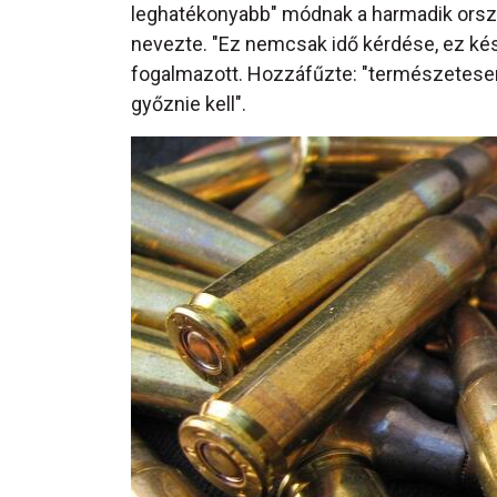
leghatékonyabb" módnak a harmadik ország
nevezte. "Ez nemcsak idő kérdése, ez ké
fogalmazott. Hozzáfűzte: "természetesen
győznie kell".