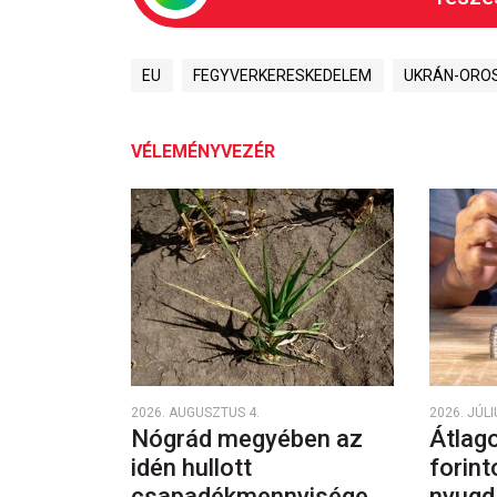
EU
FEGYVERKERESKEDELEM
UKRÁN-ORO
VÉLEMÉNYVEZÉR
2026. AUGUSZTUS 4.
2026. JÚLI
Nógrád megyében az
Átlago
idén hullott
forint
csapadékmennyisége
nyugd