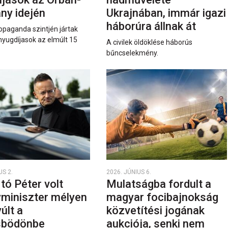
ny idején
Ukrajnában, immár igazi
háborúra állnak át
opaganda szintjén jártak
nyugdíjasok az elmúlt 15
A civilek öldöklése háborús
bűncselekmény.
US 2.
2026. JÚNIUS 6.
rtó Péter volt
Mulatságba fordult a
yminiszter mélyen
magyar focibajnokság
últ a
közvetítési jogának
sbödönbe
aukciója, senki nem