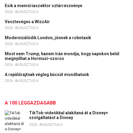
Esik a memóriaszektor sztárrészvénye
2026. AUGUSZTUS 6.
Veszteséges a WizzAir
2026. AUGUSZTUS 6.
Modernizálódik London, jönnek a robotaxik
2026. AUGUSZTUS 6.
Most nem Trump, hanem Irán mondja, hogy napokon belül
megnyílhat a Hormuzi-szoros
2026. AUGUSZTUS 6.
A repülőrajtnak végleg búcsút mondhatunk
2026. AUGUSZTUS 6.
A 100 LEGGAZDAGABB
TikTok-videókkal alakítaná át a Disney+
szolgáltatást a Disney
2026. AUGUSZTUS 6.