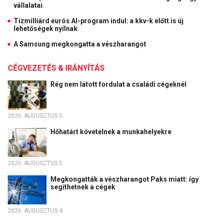
vállalatai
Tízmilliárd eurós AI-program indul: a kkv-k előtt is új
lehetőségek nyílnak
A Samsung megkongatta a vészharangot
CÉGVEZETÉS & IRÁNYÍTÁS
Rég nem látott fordulat a családi cégeknél
2026. AUGUSZTUS 5.
Hőhatárt követelnek a munkahelyekre
2026. AUGUSZTUS 5.
Megkongatták a vészharangot Paks miatt: így
segíthetnek a cégek
2026. AUGUSZTUS 4.