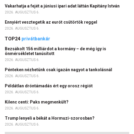
Vakarhatja a fejét a júniusi ipari adat láttán Kapitány István
2026. AUGUSZTUS 6.
Ennyiért vesztegetik az eurót csütörtök reggel
2026. AUGUSZTUS 6.
TOP24
privátbankár
Bezsákolt 156 milliárdot a kormány – de még így is
önmérsékletet tanúsított
2026. AUGUSZTUS 6.
Pénteken nézhetünk csak igazán nagyot a tankolásnál
2026. AUGUSZTUS 6.
Példátlan dróntámadás ért egy orosz régiót
2026. AUGUSZTUS 6.
Kilenc centi: Paks megmenkült?
2026. AUGUSZTUS 6.
Trump lenyeli a békát a Hormuzi-szorosban?
2026. AUGUSZTUS 6.