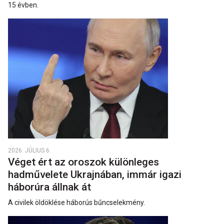
15 évben.
2026. JÚLIUS 6.
Véget ért az oroszok különleges
hadművelete Ukrajnában, immár igazi
háborúra állnak át
A civilek öldöklése háborús bűncselekmény.