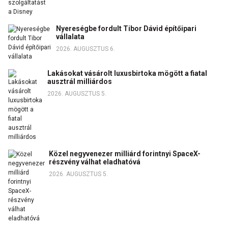
Nyereségbe fordult Tibor Dávid építőipari
vállalata
2026. AUGUSZTUS 6.
Lakásokat vásárolt luxusbirtoka mögött a fiatal
ausztrál milliárdos
2026. AUGUSZTUS 5.
Közel negyvenezer milliárd forintnyi SpaceX-
részvény válhat eladhatóvá
2026. AUGUSZTUS 5.