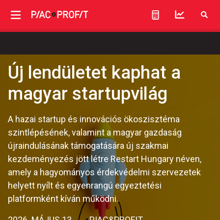
Új lendületet kaphat a
magyar startupvilág
A hazai startup és innovációs ökoszisztéma
szintlépésének, valamint a magyar gazdaság
újraindulásának támogatására új szakmai
kezdeményezés jött létre Restart Hungary néven,
amely a hagyományos érdekvédelmi szervezetek
helyett nyílt és egyenrangú egyeztetési
platformként kíván működni.
2026. MÁJUS 13.
PIAC&PROFIT