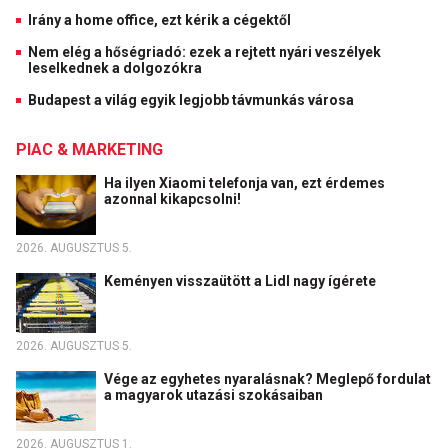
Irány a home office, ezt kérik a cégektől
Nem elég a hőségriadó: ezek a rejtett nyári veszélyek
leselkednek a dolgozókra
Budapest a világ egyik legjobb távmunkás városa
PIAC & MARKETING
Ha ilyen Xiaomi telefonja van, ezt érdemes
azonnal kikapcsolni!
2026. AUGUSZTUS 5.
Keményen visszaütött a Lidl nagy ígérete
2026. AUGUSZTUS 5.
Vége az egyhetes nyaralásnak? Meglepő fordulat
a magyarok utazási szokásaiban
2026. AUGUSZTUS 1.