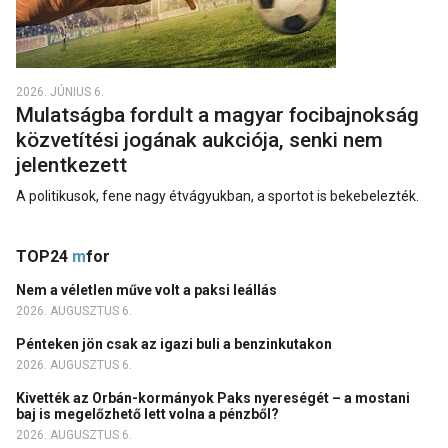
2026. JÚNIUS 6.
Mulatságba fordult a magyar focibajnokság
közvetítési jogának aukciója, senki nem
jelentkezett
A politikusok, fene nagy étvágyukban, a sportot is bekebelezték.
TOP24
m
for
Nem a véletlen műve volt a paksi leállás
2026. AUGUSZTUS 6.
Pénteken jön csak az igazi buli a benzinkutakon
2026. AUGUSZTUS 6.
Kivették az Orbán-kormányok Paks nyereségét – a mostani
baj is megelőzhető lett volna a pénzből?
2026. AUGUSZTUS 6.