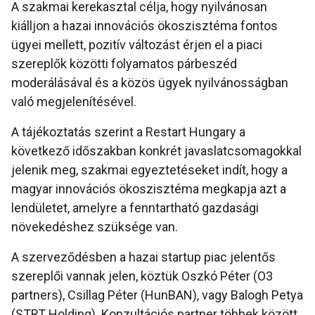
A szakmai kerekasztal célja, hogy nyilvánosan
kiálljon a hazai innovációs ökoszisztéma fontos
ügyei mellett, pozitív változást érjen el a piaci
szereplők közötti folyamatos párbeszéd
moderálásával és a közös ügyek nyilvánosságban
való megjelenítésével.
A tájékoztatás szerint a Restart Hungary a
következő időszakban konkrét javaslatcsomagokkal
jelenik meg, szakmai egyeztetéseket indít, hogy a
magyar innovációs ökoszisztéma megkapja azt a
lendületet, amelyre a fenntartható gazdasági
növekedéshez szüksége van.
A szerveződésben a hazai startup piac jelentős
szereplői vannak jelen, köztük Oszkó Péter (O3
partners), Csillag Péter (HunBAN), vagy Balogh Petya
(STRT Holding). Konzultációs partner többek között