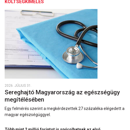
KÖLTSÉGKÍMÉLÉS
2026. JÚLIUS 31.
Sereghajtó Magyarország az egészségügy
megítélésében
Egy felmérés szerint a megkérdezettek 27 százaléka elégedett a
magyar egészségüggyel.
Több mint 2 millió forintot is spórolhatnak az első