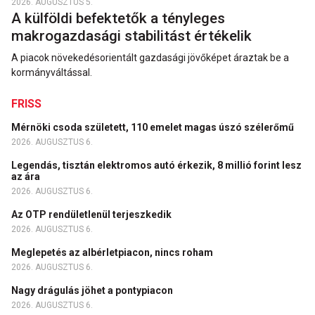
2026. AUGUSZTUS 5.
A külföldi befektetők a tényleges
makrogazdasági stabilitást értékelik
A piacok növekedésorientált gazdasági jövőképet áraztak be a
kormányváltással.
FRISS
Mérnöki csoda született, 110 emelet magas úszó szélerőmű
2026. AUGUSZTUS 6.
Legendás, tisztán elektromos autó érkezik, 8 millió forint lesz
az ára
2026. AUGUSZTUS 6.
Az OTP rendületlenül terjeszkedik
2026. AUGUSZTUS 6.
Meglepetés az albérletpiacon, nincs roham
2026. AUGUSZTUS 6.
Nagy drágulás jöhet a pontypiacon
2026. AUGUSZTUS 6.