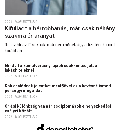
2026. AUGUSZTUS 6.
Kifulladt a bérrobbanás, már csak néhány
szakma ér aranyat
Rossz hír az IT-soknak: már nem nőnek úgy a fizetések, mint
korábban.
Elindult a kamatverseny: újabb csökkentés jött a
lakáshiteleknél
2026. AUGUSZTUS 4.
Sok családnak jelenthet mentőövet ez a kevéssé ismert
pénzügyi megoldás
2026. AUGUSZTUS 3.
Óriási különbség van a frissdiplomások elhelyezkedési
esélyei között
2026. AUGUSZTUS 2.