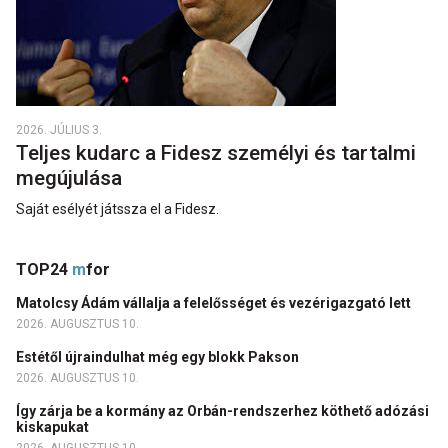
2026. JÚLIUS 3.
Teljes kudarc a Fidesz személyi és tartalmi
megújulása
Saját esélyét játssza el a Fidesz.
TOP24
m
for
Matolcsy Ádám vállalja a felelősséget és vezérigazgató lett
2026. AUGUSZTUS 10.
Estétől újraindulhat még egy blokk Pakson
2026. AUGUSZTUS 10.
Így zárja be a kormány az Orbán-rendszerhez köthető adózási
kiskapukat