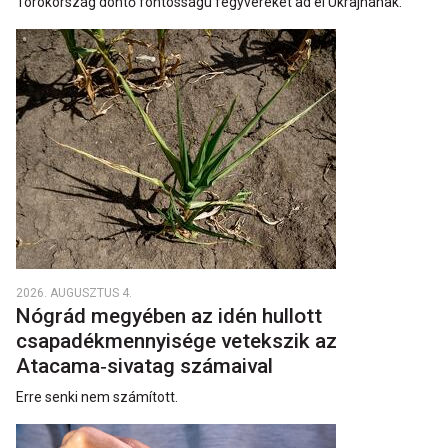
Törökország döntő fontosságú fegyvereket ad el Ukrajnának.
2026. AUGUSZTUS 4.
Nógrád megyében az idén hullott
csapadékmennyisége vetekszik az
Atacama‑sivatag számaival
Erre senki nem számított.