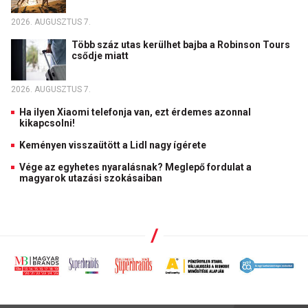
2026. AUGUSZTUS 7.
Több száz utas kerülhet bajba a Robinson Tours
csődje miatt
2026. AUGUSZTUS 7.
Ha ilyen Xiaomi telefonja van, ezt érdemes azonnal
kikapcsolni!
Keményen visszaütött a Lidl nagy ígérete
Vége az egyhetes nyaralásnak? Meglepő fordulat a
magyarok utazási szokásaiban