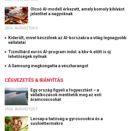
Olcsó AI-modell érkezett, amely komoly kihívást
jelenthet a nagyoknak
2026. AUGUSZTUS 3.
Kiderült, mivel készülnek az AI-korszakra a világ legnagyobb
vállalatai
Tízmilliárd eurós AI-program indul: a kkv-k előtt is új
lehetőségek nyílnak
A Samsung megkongatta a vészharangot
CÉGVEZETÉS & IRÁNYÍTÁS
Egy ország figyeli a fogyasztást – a
vállalkozások menthetik meg az esti
áramcsúcsokat
2026. AUGUSZTUS 7.
Lecsap a hatóság a gyrososokra és a
sushiéttermekre