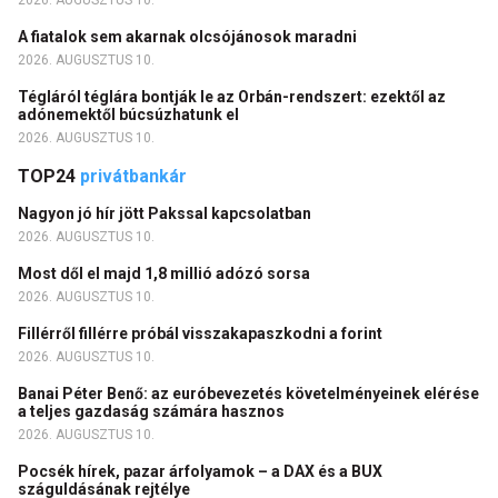
2026. AUGUSZTUS 10.
A fiatalok sem akarnak olcsójánosok maradni
2026. AUGUSZTUS 10.
Tégláról téglára bontják le az Orbán-rendszert: ezektől az
adónemektől búcsúzhatunk el
2026. AUGUSZTUS 10.
TOP24
privátbankár
Nagyon jó hír jött Pakssal kapcsolatban
2026. AUGUSZTUS 10.
Most dől el majd 1,8 millió adózó sorsa
2026. AUGUSZTUS 10.
Fillérről fillérre próbál visszakapaszkodni a forint
2026. AUGUSZTUS 10.
Banai Péter Benő: az euróbevezetés követelményeinek elérése
a teljes gazdaság számára hasznos
2026. AUGUSZTUS 10.
Pocsék hírek, pazar árfolyamok – a DAX és a BUX
száguldásának rejtélye