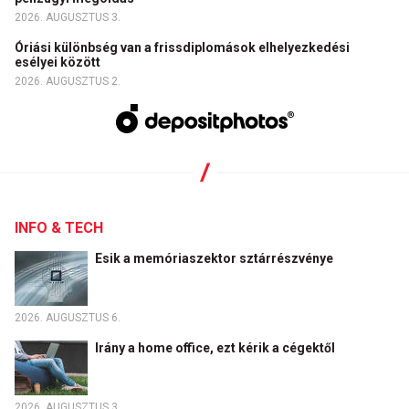
2026. AUGUSZTUS 3.
Óriási különbség van a frissdiplomások elhelyezkedési
esélyei között
2026. AUGUSZTUS 2.
INFO & TECH
Esik a memóriaszektor sztárrészvénye
2026. AUGUSZTUS 6.
Irány a home office, ezt kérik a cégektől
2026. AUGUSZTUS 3.