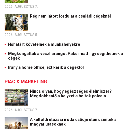
2026. AUGUSZTUS 7.
Rég nem látott fordulat a családi cégeknél
2026. AUGUSZTUS 5.
Hőhatárt követelnek a munkahelyekre
Megkongatták a vészharangot Paks miatt: így segíthetnek a
cégek
Irány a home office, ezt kérik a cégektől
PIAC & MARKETING
Nincs olyan, hogy egészséges élelmiszer?
Megdöbbentő a helyzet a boltok polcain
2026. AUGUSZTUS 7.
A külföldi utazási iroda csődje után üzentek a
magyar utasoknak