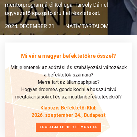
mentorprogramjáról Kollega-Tarsoly Dániel
ügyvezető igazgató árult el részleteket.
2024. DECEMBER 21.
NATÍV TARTALOM
Mi vár a magyar befektetőkre ősszel?
Mit jelentenek az adózási és szabályozási változások
a befektetők számára?
Merre tart az állampapírpiac?
Hogyan érdemes gondolkodni a hosszú távú
megtakarításokról és az ingatlanbefektetésekről?
Klasszis Befektetői Klub
2026. szeptember 24., Budapest
FOGLALJA LE HELYÉT MOST >>