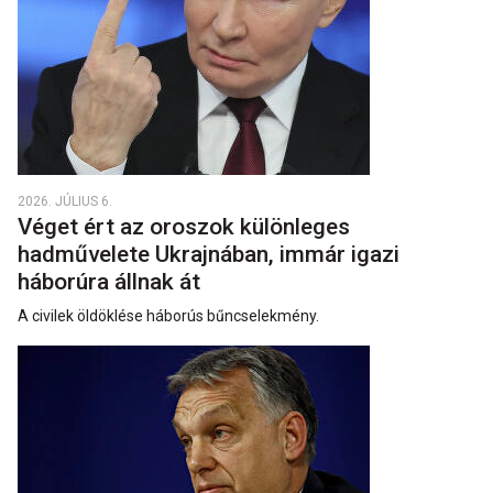
2026. JÚLIUS 6.
Véget ért az oroszok különleges
hadművelete Ukrajnában, immár igazi
háborúra állnak át
A civilek öldöklése háborús bűncselekmény.