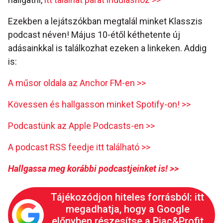
Ezekben a lejátszókban megtalál minket Klasszis
podcast néven! Május 10-étől kéthetente új
adásainkkal is találkozhat ezeken a linkeken. Addig
is:
A műsor oldala az Anchor FM-en >>
Kövessen és hallgasson minket Spotify-on! >>
Podcastünk az Apple Podcasts-en >>
A podcast RSS feedje itt található >>
Hallgassa meg korábbi podcastjeinket is! >>
Tájékozódjon hiteles forrásból: itt
megadhatja, hogy a Google
előnyben részesítse a Piac&Profit