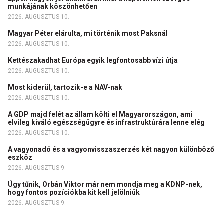
munkájának köszönhetően
2026. AUGUSZTUS 10.
Magyar Péter elárulta, mi történik most Paksnál
2026. AUGUSZTUS 10.
Kettészakadhat Európa egyik legfontosabb vízi útja
2026. AUGUSZTUS 10.
Most kiderül, tartozik-e a NAV-nak
2026. AUGUSZTUS 10.
A GDP majd felét az állam költi el Magyarországon, ami
elvileg kiváló egészségügyre és infrastruktúrára lenne elég
2026. AUGUSZTUS 10.
A vagyonadó és a vagyonvisszaszerzés két nagyon különböző
eszköz
2026. AUGUSZTUS 9.
Úgy tűnik, Orbán Viktor már nem mondja meg a KDNP-nek,
hogy fontos pozíciókba kit kell jelölniük
2026. AUGUSZTUS 9.