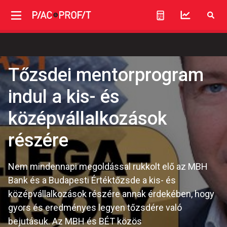
Tőzsdei mentorprogram
indul a kis- és
középvállalkozások
részére
Nem mindennapi megoldással rukkolt elő az MBH
Bank és a Budapesti Értéktőzsde a kis- és
középvállalkozások részére annak érdekében, hogy
gyors és eredményes legyen tőzsdére való
bejutásuk. Az MBH és BÉT közös