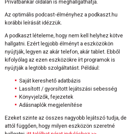
Privatbankár oldalán is meghallgathatja.
Az optimális podcast-élményhez a podkaszt.hu
korábbi leírását idézzük.
A podkaszt lételeme, hogy nem kell helyhez kötve
hallgatni. Ezért legjobb élményt a eszközökön
nyújtják, legyen az akár telefon, akár tablet. Ebből
kifolyólag az ezen eszközökre írt programok is
nyújtják a legtöbb szolgáltatást. Például:
Saját kereshető adatbázis
Lassított / gyorsított lejátszási sebesség
Könyvjelzők, fejezetek
Adásnaplók megjelenítése
Ezeket szinte az összes nagyobb lejátszó tudja, de
attól függően, hogy milyen eszközön szeretné
hallgatni,
itt találhat párat induláshoz >>