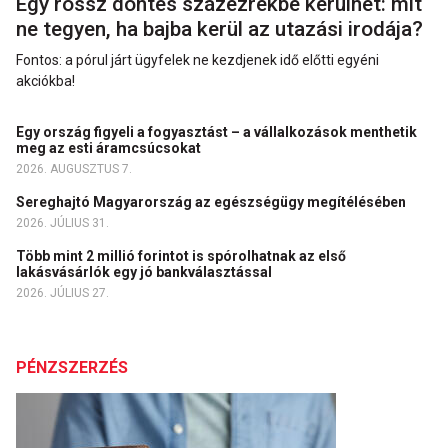
Egy rossz döntés százezrekbe kerülhet: mit
ne tegyen, ha bajba kerül az utazási irodája?
Fontos: a pórul járt ügyfelek ne kezdjenek idő előtti egyéni
akciókba!
Egy ország figyeli a fogyasztást – a vállalkozások menthetik
meg az esti áramcsúcsokat
2026. AUGUSZTUS 7.
Sereghajtó Magyarország az egészségügy megítélésében
2026. JÚLIUS 31.
Több mint 2 millió forintot is spórolhatnak az első
lakásvásárlók egy jó bankválasztással
2026. JÚLIUS 27.
PÉNZSZERZÉS