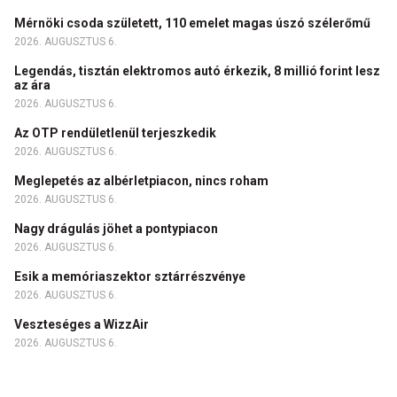
Mérnöki csoda született, 110 emelet magas úszó szélerőmű
2026. AUGUSZTUS 6.
Legendás, tisztán elektromos autó érkezik, 8 millió forint lesz
az ára
2026. AUGUSZTUS 6.
Az OTP rendületlenül terjeszkedik
2026. AUGUSZTUS 6.
Meglepetés az albérletpiacon, nincs roham
2026. AUGUSZTUS 6.
Nagy drágulás jöhet a pontypiacon
2026. AUGUSZTUS 6.
Esik a memóriaszektor sztárrészvénye
2026. AUGUSZTUS 6.
Veszteséges a WizzAir
2026. AUGUSZTUS 6.