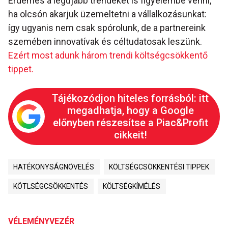
Érdemes a legújabb trendeket is figyelembe venni,
ha olcsón akarjuk üzemeltetni a vállalkozásunkat:
így ugyanis nem csak spórolunk, de a partnereink
szemében innovatívak és céltudatosak leszünk.
Ezért most adunk három trendi költségcsökkentő
tippet.
Tájékozódjon hiteles forrásból: itt
megadhatja, hogy a Google
előnyben részesítse a Piac&Profit
cikkeit!
HATÉKONYSÁGNÖVELÉS
KÖLTSÉGCSÖKKENTÉSI TIPPEK
KÖTLSÉGCSÖKKENTÉS
KÖLTSÉGKÍMÉLÉS
VÉLEMÉNYVEZÉR