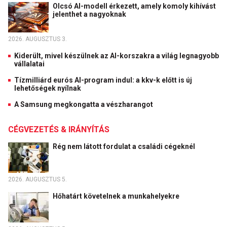
Olcsó AI-modell érkezett, amely komoly kihívást
jelenthet a nagyoknak
2026. AUGUSZTUS 3.
Kiderült, mivel készülnek az AI-korszakra a világ legnagyobb
vállalatai
Tízmilliárd eurós AI-program indul: a kkv-k előtt is új
lehetőségek nyílnak
A Samsung megkongatta a vészharangot
CÉGVEZETÉS & IRÁNYÍTÁS
Rég nem látott fordulat a családi cégeknél
2026. AUGUSZTUS 5.
Hőhatárt követelnek a munkahelyekre