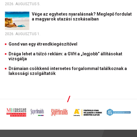
2026. AUGUSZTUS 5.
Vége az egyhetes nyaralásnak? Meglepő fordulat
a magyarok utazási szokásaiban
2026. AUGUSZTUS 1.
Gond van egy étrendkiegészítővel
Drága lehet a túlzó reklám: a GVH a „legjobb” állításokat
vizsgálja
Drámaian csökkenő internetes forgalommal találkoznak a
lakossági szolgáltatók