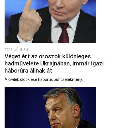
2026. JÚLIUS 6.
Véget ért az oroszok különleges
hadművelete Ukrajnában, immár igazi
háborúra állnak át
A civilek öldöklése háborús bűncselekmény.