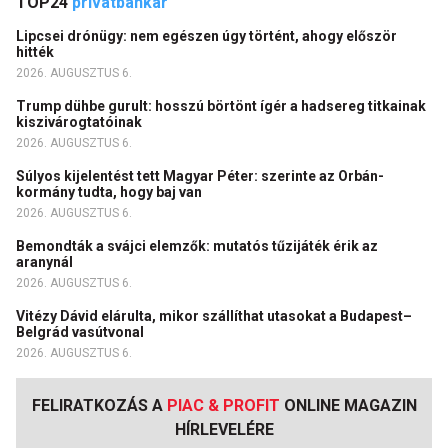
TOP24
privátbankár
Lipcsei drónügy: nem egészen úgy történt, ahogy először
hitték
2026. AUGUSZTUS 6.
Trump dühbe gurult: hosszú börtönt ígér a hadsereg titkainak
kiszivárogtatóinak
2026. AUGUSZTUS 6.
Súlyos kijelentést tett Magyar Péter: szerinte az Orbán-
kormány tudta, hogy baj van
2026. AUGUSZTUS 6.
Bemondták a svájci elemzők: mutatós tűzijáték érik az
aranynál
2026. AUGUSZTUS 6.
Vitézy Dávid elárulta, mikor szállíthat utasokat a Budapest–
Belgrád vasútvonal
2026. AUGUSZTUS 6.
FELIRATKOZÁS A
PIAC & PROFIT
ONLINE MAGAZIN
HÍRLEVELÉRE