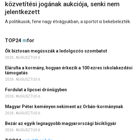
közvetítési jogának aukciója, senki nem
jelentkezett
A politikusok, fene nagy étvágyukban, a sportot is bekebelezték.
TOP24
m
for
Ők biztosan megússzák a ledolgozós szombatot
2026. AUGUSZTUS 6.
Elárulta a kormány, hogyan érkezik a 100 ezres iskolakezdési
támogatás
2026. AUGUSZTUS 6.
Fordulat a lipcsei drónügyben
2026. AUGUSZTUS 6.
Magyar Péter keményen nekiment az Orbán-kormánynak
2026. AUGUSZTUS 6.
Bezár az egyik legnagyobb magyarországi bicikligyár
2026. AUGUSZTUS 6.