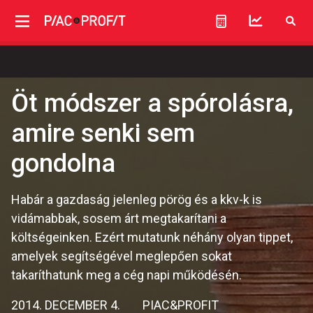
Öt módszer a spórolásra,
amire senki sem
gondolna
Habár a gazdaság jelenleg pörög és a kkv-k is
vidámabbak, sosem árt megtakarítani a
költségeinken. Ezért mutatunk néhány olyan tippet,
amelyek segítségével meglepően sokat
takaríthatunk meg a cég napi működésén.
2014. DECEMBER 4.
PIAC&PROFIT