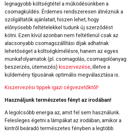
legnagyobb költségtétel a működésünkben a
csomagküldés. Érdemes rendszeresen átnéznük a
szolgáltatók ajánlatait, hiszen lehet, hogy
előnyösebb feltételekkel tudunk új szerződést
kötni. Ezen kívül azonban nem feltétlenül csak az
alacsonyabb csomagszállítási díjak adhatnak
lehetőséget a költségkímélésre, hanem az egyes
munkafolyamatok (pl. csomagolás, csomagolóanyag
beszerzés, ütemezés)
kiszervezése
, illetve a
küldemény típusának optimális megválasztása is.
Kiszervezési tippek igazi cégvezetőktől!
Használjunk természetes fényt az irodában!
A legolcsóbb energia az, amit fel sem használunk.
Felesleges égetni a lámpákat az irodában, amikor a
kintről beáradó természetes fényben a legtöbb