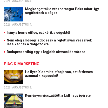
2026. AUGUSZTUS 5.
Megkongatták a vészharangot Paks miatt: így
segíthetnek a cégek
2026. AUGUSZTUS 4.
Irány a home office, ezt kérik a cégektől
Nem elég a hőségriadó: ezek a rejtett nyári veszélyek
leselkednek a dolgozókra
Budapest a világ egyik legjobb távmunkás városa
PIAC & MARKETING
Ha ilyen Xiaomi telefonja van, ezt érdemes
azonnal kikapcsolni!
2026. AUGUSZTUS 5.
Keményen visszaütött a Lidl nagy ígérete