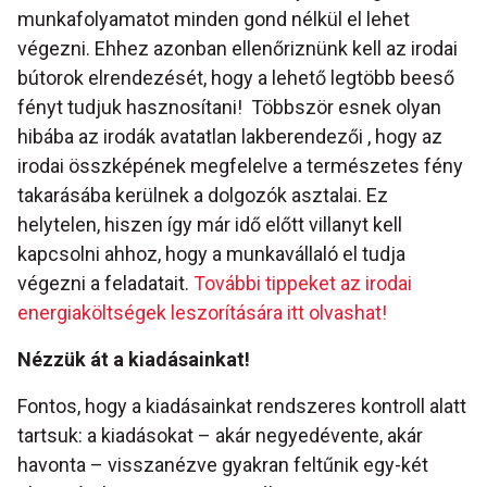
munkafolyamatot minden gond nélkül el lehet
végezni. Ehhez azonban ellenőriznünk kell az irodai
bútorok elrendezését, hogy a lehető legtöbb beeső
fényt tudjuk hasznosítani! Többször esnek olyan
hibába az irodák avatatlan lakberendezői , hogy az
irodai összképének megfelelve a természetes fény
takarásába kerülnek a dolgozók asztalai. Ez
helytelen, hiszen így már idő előtt villanyt kell
kapcsolni ahhoz, hogy a munkavállaló el tudja
végezni a feladatait.
További tippeket az irodai
energiaköltségek leszorítására itt olvashat!
Nézzük át a kiadásainkat!
Fontos, hogy a kiadásainkat rendszeres kontroll alatt
tartsuk: a kiadásokat – akár negyedévente, akár
havonta – visszanézve gyakran feltűnik egy-két