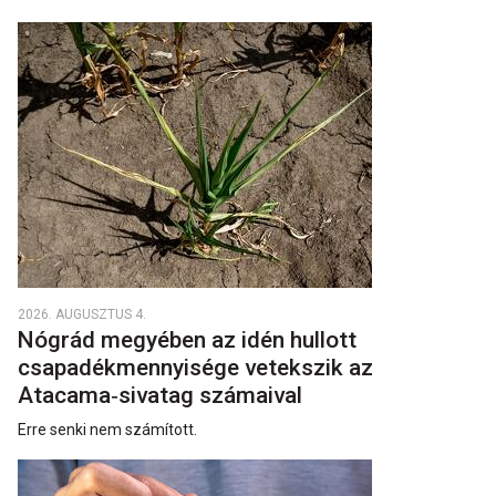
2026. AUGUSZTUS 4.
Nógrád megyében az idén hullott
csapadékmennyisége vetekszik az
Atacama‑sivatag számaival
Erre senki nem számított.