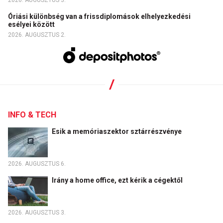
2026. AUGUSZTUS 3.
Óriási különbség van a frissdiplomások elhelyezkedési
esélyei között
2026. AUGUSZTUS 2.
INFO & TECH
Esik a memóriaszektor sztárrészvénye
2026. AUGUSZTUS 6.
Irány a home office, ezt kérik a cégektől
2026. AUGUSZTUS 3.