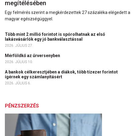
megítélésében
Egy felmérés szerint a megkérdezettek 27 százaléka elégedett a
magyar egészségüggyel.
Több mint 2 millió forintot is spórolhatnak az első
lakásvásárlók egy jó bankválasztással
2026. JÚLIUS 27.
Mérföldkő az űrversenyben
2026. JÚLIUS 10.
A bankok célkeresztjében a diákok, több tízezer forintot
ígérnek egy számlanyitásért
2026. JÚLIUS 6.
PÉNZSZERZÉS