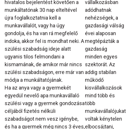
hivatalos bejelentést követően a
vállalkozásban
munkáltatónak 30 nap elteltével
adódhatnak
újra foglalkoztatnia kell a
nehézségek, a
munkavállalót, vagy ha úgy
gazdasági válság
gondolja, és ha van rá megfelelő
évei alaposan
indoka, akkor fel is mondhat neki. A
megtépázták a
szülési szabadság ideje alatt
gazdaság
ugyanis tilos felmondani a
minden egyes
kismamának, de amikor már nincs
szektorát. Az
szülési szabadságon, erre már van
addig stabilan
módja a munkáltatójának.
működő
Ha az anya vagy a gyermekét
kisvállalkozások
egyedül nevelő apa munkavállaló
mind több és
szülési vagy a gyermek gondozása
több
céljából fizetés nélküli
munkavállalójukat
szabadságot nem vesz igénybe,
voltak kénytelen
és ha a gyermek még nincs 3 éves,
elbocsájtani,