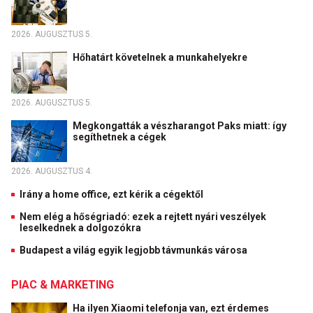
2026. AUGUSZTUS 5.
Hőhatárt követelnek a munkahelyekre
2026. AUGUSZTUS 5.
Megkongatták a vészharangot Paks miatt: így
segíthetnek a cégek
2026. AUGUSZTUS 4.
Irány a home office, ezt kérik a cégektől
Nem elég a hőségriadó: ezek a rejtett nyári veszélyek
leselkednek a dolgozókra
Budapest a világ egyik legjobb távmunkás városa
PIAC & MARKETING
Ha ilyen Xiaomi telefonja van, ezt érdemes