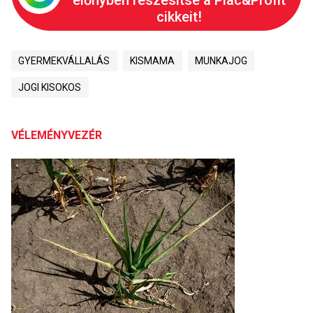
előnyben részesítse a Piac&Profit
cikkeit!
GYERMEKVÁLLALÁS
KISMAMA
MUNKAJOG
JOGI KISOKOS
VÉLEMÉNYVEZÉR