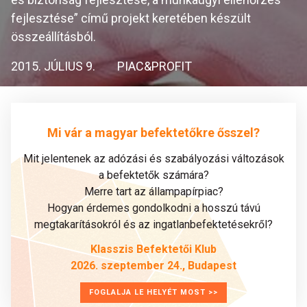
fejlesztése” című projekt keretében készült
összeállításból.
2015. JÚLIUS 9.
PIAC&PROFIT
Mi vár a magyar befektetőkre ősszel?
Mit jelentenek az adózási és szabályozási változások
a befektetők számára?
Merre tart az állampapírpiac?
Hogyan érdemes gondolkodni a hosszú távú
megtakarításokról és az ingatlanbefektetésekről?
Klasszis Befektetői Klub
2026. szeptember 24., Budapest
FOGLALJA LE HELYÉT MOST >>