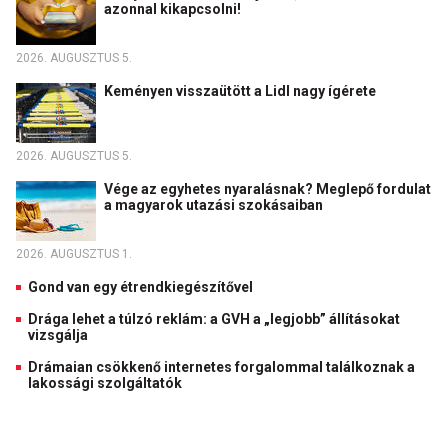
azonnal kikapcsolni!
2026. AUGUSZTUS 5.
Keményen visszaütött a Lidl nagy ígérete
2026. AUGUSZTUS 5.
Vége az egyhetes nyaralásnak? Meglepő fordulat
a magyarok utazási szokásaiban
2026. AUGUSZTUS 1.
Gond van egy étrendkiegészítővel
Drága lehet a túlzó reklám: a GVH a „legjobb” állításokat
vizsgálja
Drámaian csökkenő internetes forgalommal találkoznak a
lakossági szolgáltatók