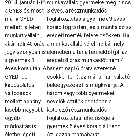
2014. január 1-től
munkavállaló gyermeke még nincs
a GYES és most
3 éves, a részmunkaidős
már a GYED
foglalkoztatás a gyermek 3 éves
mellett is lehet
koráig fog tartani, és a munkaidő az
munkát vállalni,
eredeti mérték felére csökken. Ha
akár heti 40 órás
a munkavállaló kérelme bármely
jogviszonyban is
elemében eltér a fentiektől (pl. az
a gyermek 1
eredeti 8 órás munkaidőt nem 4,
éves kora után. A
hanem napi 6 órára szeretné
GYED- del
csökkenteni), az már a munkáltató
kapcsolatos
beleegyezését is megkívánja. A
változások
három vagy több gyermeket
mellett néhány
nevelők szülők esetében a
kisebb-nagyobb
kötelező részmunkaidős
egyéb
foglalkoztatás lehetősége a
módosítás is
gyermek 5 éves koráig áll fenn.
életbe lépett.
Az igazán mamabarát