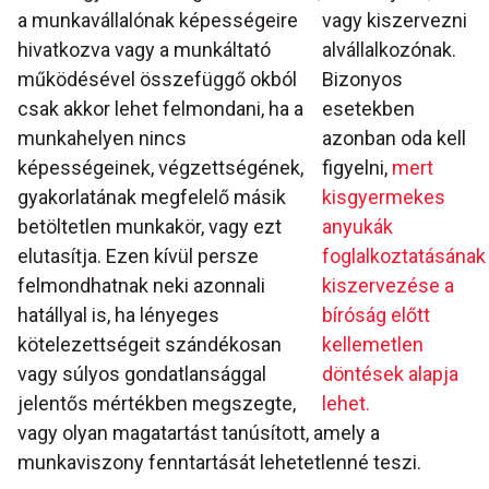
a munkavállalónak képességeire
vagy kiszervezni
hivatkozva vagy a munkáltató
alvállalkozónak.
működésével összefüggő okból
Bizonyos
csak akkor lehet felmondani, ha a
esetekben
munkahelyen nincs
azonban oda kell
képességeinek, végzettségének,
figyelni,
mert
gyakorlatának megfelelő másik
kisgyermekes
betöltetlen munkakör, vagy ezt
anyukák
elutasítja. Ezen kívül persze
foglalkoztatásának
felmondhatnak neki azonnali
kiszervezése a
hatállyal is, ha lényeges
bíróság előtt
kötelezettségeit szándékosan
kellemetlen
vagy súlyos gondatlansággal
döntések alapja
jelentős mértékben megszegte,
lehet.
vagy olyan magatartást tanúsított, amely a
munkaviszony fenntartását lehetetlenné teszi.