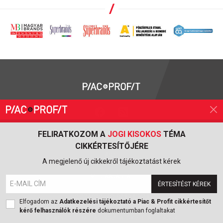
FELIRATKOZOM A
JOGI KISOKOS
TÉMA
IMPRESSZUM
CIKKÉRTESÍTŐJÉRE
ÁSZF
A megjelenő új cikkekről tájékoztatást kérek
MÉDIAAJÁNLAT
ÉRTESÍTÉST KÉREK
HOZZÁSZÓLÁSI SZABÁLYZAT
Elfogadom az
Adatkezelési tájékoztató a Piac & Profit cikkértesítőt
kérő felhasználók részére
dokumentumban foglaltakat
ADATVÉDELEM:
TÁJÉKOZTATÓK
/
BEÁLLÍTÁSOK