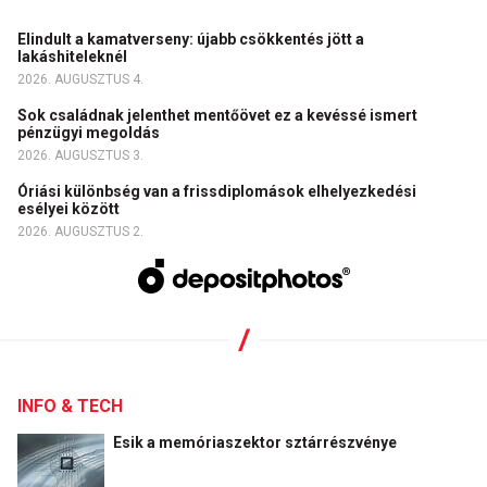
Elindult a kamatverseny: újabb csökkentés jött a
lakáshiteleknél
2026. AUGUSZTUS 4.
Sok családnak jelenthet mentőövet ez a kevéssé ismert
pénzügyi megoldás
2026. AUGUSZTUS 3.
Óriási különbség van a frissdiplomások elhelyezkedési
esélyei között
2026. AUGUSZTUS 2.
INFO & TECH
Esik a memóriaszektor sztárrészvénye