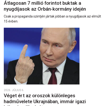
Átlagosan 7 millió forintot buktak a
nyugdíjasok az Orbán-kormány idején
Csak a propaganda szintjén jártak jobban a nyugdíjasok az elmúlt
15 évben.
2026. JÚLIUS 6.
Véget ért az oroszok különleges
hadművelete Ukrajnában, immár igazi