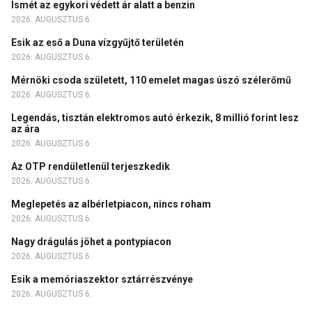
Ismét az egykori védett ár alatt a benzin
2026. AUGUSZTUS 6.
Esik az eső a Duna vízgyűjtő területén
2026. AUGUSZTUS 6.
Mérnöki csoda született, 110 emelet magas úszó szélerőmű
2026. AUGUSZTUS 6.
Legendás, tisztán elektromos autó érkezik, 8 millió forint lesz
az ára
2026. AUGUSZTUS 6.
Az OTP rendületlenül terjeszkedik
2026. AUGUSZTUS 6.
Meglepetés az albérletpiacon, nincs roham
2026. AUGUSZTUS 6.
Nagy drágulás jöhet a pontypiacon
2026. AUGUSZTUS 6.
Esik a memóriaszektor sztárrészvénye
2026. AUGUSZTUS 6.