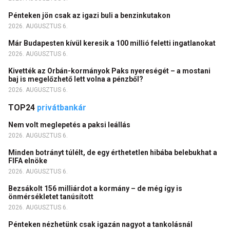
Pénteken jön csak az igazi buli a benzinkutakon
2026. AUGUSZTUS 6.
Már Budapesten kívül keresik a 100 millió feletti ingatlanokat
2026. AUGUSZTUS 6.
Kivették az Orbán-kormányok Paks nyereségét – a mostani
baj is megelőzhető lett volna a pénzből?
2026. AUGUSZTUS 6.
TOP24
privátbankár
Nem volt meglepetés a paksi leállás
2026. AUGUSZTUS 6.
Minden botrányt túlélt, de egy érthetetlen hibába belebukhat a
FIFA elnöke
2026. AUGUSZTUS 6.
Bezsákolt 156 milliárdot a kormány – de még így is
önmérsékletet tanúsított
2026. AUGUSZTUS 6.
Pénteken nézhetünk csak igazán nagyot a tankolásnál