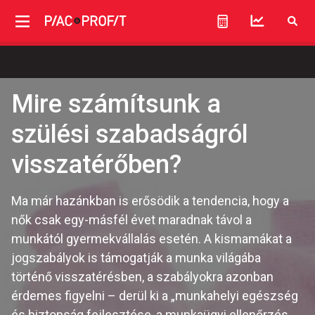
Mire számítsunk a
szülési szabadságról
visszatérőben?
Ma már hazánkban is erősödik a tendencia, hogy a
nők csak egy-másfél évet maradnak távol a
munkától gyermekvállalás esetén. A kismamákat a
jogszabályok is támogatják a munka világába
történő visszatérésben, a szabályokra azonban
érdemes figyelni – derül ki a „munkahelyi egészség
és biztonság fejlesztése, a munkaügyi ellenőrzés