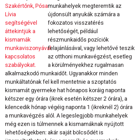
Szakértőnk, Pósa
munkahelyek megteremtik az
Lívia
újdonsült anyukák számára a
segítségével
fokozatos visszatérés
áttekintjük a
lehetőségét, például
kismamák
részmunkaidős pozíciók
munkaviszonyával
felajánlásával, vagy lehetővé teszik
kapcsolatos
az otthoni munkavégzést, esetleg
szabályokat.
a körülményekhez rugalmasan
alkalmazkodó munkaidőt. Ugyanakkor minden
munkáltatónak fel kell mentetnie a szoptatós
kismamát gyermeke hat hónapos koráig naponta
kétszer egy órára (ikrek esetén kétszer 2 órára), a
kilencedik hónap végéig naponta 1 (ikreknél 2) órára
a munkavégzés alól. A legeslegjobb munkahelyek
még ezen is túlmennek a kismamáknak nyújtott
lehetőségekben: akár saját bölcsődét is