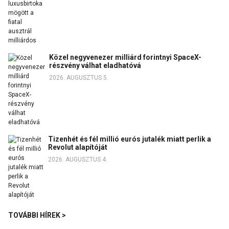
Közel negyvenezer milliárd forintnyi SpaceX-
részvény válhat eladhatóvá
2026. AUGUSZTUS 5.
Tizenhét és fél millió eurós jutalék miatt perlik a
Revolut alapítóját
2026. AUGUSZTUS 4.
TOVÁBBI HÍREK >