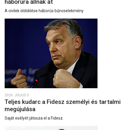
háborúra állnak át
A civilek öldöklése háborús bűncselekmény.
2026. JÚLIUS 3.
Teljes kudarc a Fidesz személyi és tartalmi
megújulása
Saját esélyét játssza el a Fidesz.