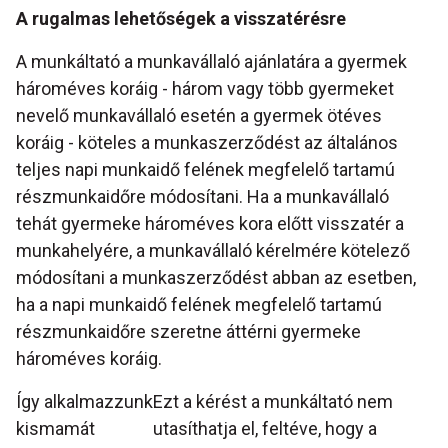
A rugalmas lehetőségek a visszatérésre
A munkáltató a munkavállaló ajánlatára a gyermek
hároméves koráig - három vagy több gyermeket
nevelő munkavállaló esetén a gyermek ötéves
koráig - köteles a munkaszerződést az általános
teljes napi munkaidő felének megfelelő tartamú
részmunkaidőre módosítani. Ha a munkavállaló
tehát gyermeke hároméves kora előtt visszatér a
munkahelyére, a munkavállaló kérelmére kötelező
módosítani a munkaszerződést abban az esetben,
ha a napi munkaidő felének megfelelő tartamú
részmunkaidőre szeretne áttérni gyermeke
hároméves koráig.
Így alkalmazzunk
Ezt a kérést a munkáltató nem
kismamát
utasíthatja el, feltéve, hogy a