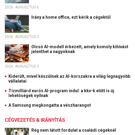
2026. AUGUSZTUS 6.
Irány a home office, ezt kérik a cégektől
2026. AUGUSZTUS 3.
Olcsó AI-modell érkezett, amely komoly kihívást
jelenthet a nagyoknak
2026. AUGUSZTUS 3.
Kiderült, mivel készülnek az AI-korszakra a világ legnagyobb
vállalatai
Tízmilliárd eurós AI-program indul: a kkv-k előtt is új
lehetőségek nyílnak
A Samsung megkongatta a vészharangot
CÉGVEZETÉS & IRÁNYÍTÁS
Rég nem látott fordulat a családi cégeknél