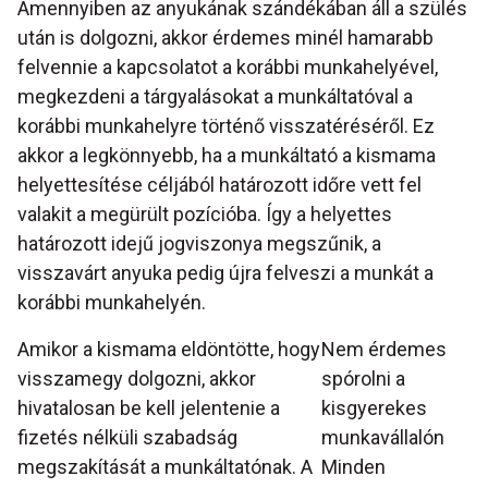
Amennyiben az anyukának szándékában áll a szülés
után is dolgozni, akkor érdemes minél hamarabb
felvennie a kapcsolatot a korábbi munkahelyével,
megkezdeni a tárgyalásokat a munkáltatóval a
korábbi munkahelyre történő visszatéréséről. Ez
akkor a legkönnyebb, ha a munkáltató a kismama
helyettesítése céljából határozott időre vett fel
valakit a megürült pozícióba. Így a helyettes
határozott idejű jogviszonya megszűnik, a
visszavárt anyuka pedig újra felveszi a munkát a
korábbi munkahelyén.
Amikor a kismama eldöntötte, hogy
Nem érdemes
visszamegy dolgozni, akkor
spórolni a
hivatalosan be kell jelentenie a
kisgyerekes
fizetés nélküli szabadság
munkavállalón
megszakítását a munkáltatónak. A
Minden