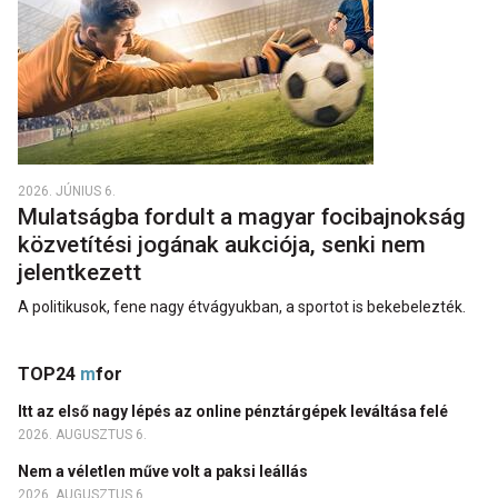
2026. JÚNIUS 6.
Mulatságba fordult a magyar focibajnokság
közvetítési jogának aukciója, senki nem
jelentkezett
A politikusok, fene nagy étvágyukban, a sportot is bekebelezték.
TOP24
m
for
Itt az első nagy lépés az online pénztárgépek leváltása felé
2026. AUGUSZTUS 6.
Nem a véletlen műve volt a paksi leállás
2026. AUGUSZTUS 6.