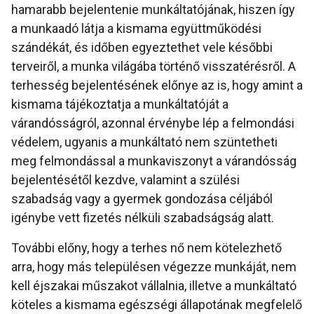
hamarabb bejelentenie munkáltatójának, hiszen így
a munkaadó látja a kismama együttműködési
szándékát, és időben egyeztethet vele későbbi
terveiről, a munka világába történő visszatérésről. A
terhesség bejelentésének előnye az is, hogy amint a
kismama tájékoztatja a munkáltatóját a
várandósságról, azonnal érvénybe lép a felmondási
védelem, ugyanis a munkáltató nem szüntetheti
meg felmondással a munkaviszonyt a várandósság
bejelentésétől kezdve, valamint a szülési
szabadság vagy a gyermek gondozása céljából
igénybe vett fizetés nélküli szabadságság alatt.
További előny, hogy a terhes nő nem kötelezhető
arra, hogy más településen végezze munkáját, nem
kell éjszakai műszakot vállalnia, illetve a munkáltató
köteles a kismama egészségi állapotának megfelelő